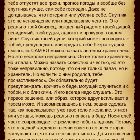
тебе отпустят все грехи, прогноз погоды и вообще без
спутника лучше, сам себе господин. Даже не
догадываясь, что потеряли или убили в себе. Спутник —
это не ясновидение или предсказание чего-то. Это
реально твой близнец, рожденный рядом с твоей душой,
невидимый, твой судья, адвокат и прокурор в одном
лице. Спутник твоей души, который может поговорить с
тобой, предупредить или придать тебе безрассудной
смелости. САМЪЯ можно назвать ангелом хранителем.
Но это несколько неправильно. Он не только хранитель,
но и палач. Можно назвать совестью и честью, но это
тоже неправильно, потому что он не только палач, но и
хранитель. Но если ты с ним родился, тебе
посчастливилось. Он обязательно будет
предупреждать, кричать о беде, могущей случиться и с
тобой, и с близкими. И его всегда надо слушать. Это
первое решение, или образ, которое вдруг всплывает в
твоем мозге. И засомневавшись в нем, решив сделать
так, как подсказывает уже твое тело и желание, этикет
или уставы, можешь реально попасть в беду. Носителей
часто сопровождает стремление побыть одному. Потому,
что людской галдеж и тысячи советов со всех сторон,
заглушают то, что ты хочешь услышать. Да и отношение
к носителям не совсем. Как их только не называют. И