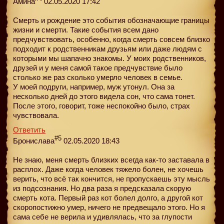
Амина
02.05.2020 17:42
Смерть и рождение это события обозначающие границы
жизни и смерти. Такие события всем дано
предчувствовать, особенно, когда смерть совсем близко
подходит к родственникам друзьям или даже людям с
которыми мы шапачно знакомы. У моих родственников,
друзей и у меня самой такое предчувствие было
столько же раз сколько умерло человек в семье.
У моей подруги, например, муж утонул. Она за
несколько дней до этого видела сон, что сама тонет.
После этого, говорит, тоже неспокойно было, страх
чувствовала.
Ответить
#5
Бронислава
02.05.2020 18:43
Не знаю, меня смерть близких всегда как-то заставала в
расплох. Даже когда человек тяжело болен, не хочешь
верить, что всё так кончится, не пропускаешь эту мысль
из подсознания. Но два раза я предсказала скорую
смерть кота. Первый раз кот болел долго, а другой кот
скоропостижно умер, ничего не предвещало этого. Но я
сама себе не верила и удивлялась, что за глупости