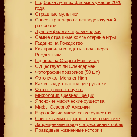
Подборка лучших фильмов ужасов 2020
года
Страшные мультики
Список триллеров с непредсказуемой
развязкой
Лучшие фильмы про вампиров
Самые страшные компьютерные игры
Гадание на Рождество
Как правильно гадать в ночь перед
Рождеством
Гадание на Старый Новый год
Существует ли Слендермен
Фотографии призраков (50 шт.)
Фото кукол Monster High
Как выглядят настоящие русалки
Фото огромных пауков
Мифология Древней Греции
Японские мифические существа
Мифы Северной Америки
Европейские мифические существа
Список самых страшных книг о мистике
Запрещённые породы агрессивных собак
Правдивые жизненные истории