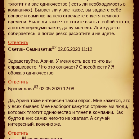
тяготит ли вас одиночество ( есть ли необходимость в
компаниях). Бывает ли у вас такое, вы задаете себе
вопрос и сами же на него отвечаете спустя немного
времени. Было ли такое что хотите взять с собой что-то,
а потом передумываете, да ну мол его. Или куда-то
собираетесь, а потом резко расхотите и не идете.
Ответить
#2
Светик- Семицветик
02.05.2020 11:12
Здравствуйте, Арина. У меня есть все то что вы
спрашиваете. Что это означает? Способности? Я
обожаю одиночество.
Ответить
#3
Бронислава
02.05.2020 12:08
Да, Арина тоже интересен такой опрос. Мне кажется, это
у всех бывает. Мне наоборот кажутся странными люди,
которых тяготит одиночество и тянет в компании. Как
будто в них самих чего-то не хватает. А случай
интересный, конечно же.
Ответить
#4