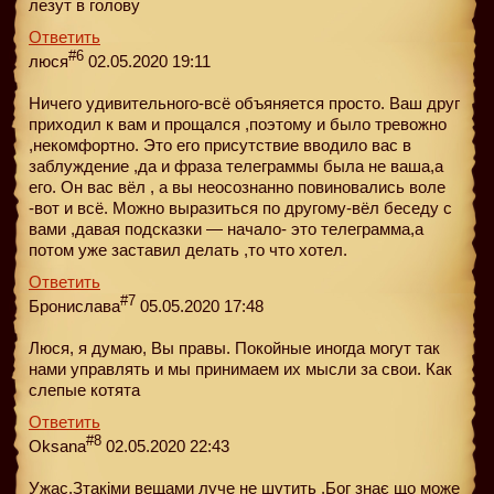
лезут в голову
Ответить
#6
люся
02.05.2020 19:11
Ничего удивительного-всё объяняется просто. Ваш друг
приходил к вам и прощался ,поэтому и было тревожно
,некомфортно. Это его присутствие вводило вас в
заблуждение ,да и фраза телеграммы была не ваша,а
его. Он вас вёл , а вы неосознанно повиновались воле
-вот и всё. Можно выразиться по другому-вёл беседу с
вами ,давая подсказки — начало- это телеграмма,а
потом уже заставил делать ,то что хотел.
Ответить
#7
Бронислава
05.05.2020 17:48
Люся, я думаю, Вы правы. Покойные иногда могут так
нами управлять и мы принимаем их мысли за свои. Как
слепые котята
Ответить
#8
Oksana
02.05.2020 22:43
Ужас.Зтакіми вещами луче не шутить .Бог знає що може