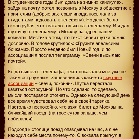
В студенческие годы был дома на зимних каникулах,
зайдя на почту, хотел позвонить в Москву в общежитие к
приятелям (добрые вахтерши иногда посылали за
студентами подозвать к телефону). Но денег было
около рубля, что хватало только на телеграмму. И я дал
шуточную телеграмму в Москву на адрес нашей
комнаты. Мистика в том, что текст своей шутки помню
дословно. В голове крутилось: «Грузите апельсины
бочками». Просто недавно был Новый год, и по
ассоциации я послал телеграмму: «Свечи высылаю
почтой».
Когда вышел с телеграфа, текст показался мне уже не
таким остроумным. Зашевелились какие-то
смутные
ассоциации
– свечи, покойник. Шутка перестала
казаться остроумной. Но что сделано, то сделано,
мысли постарался отогнать. Однако на следующий день
все время чувствовал себя не в своей тарелке.
Настолько неспокойно, что взял билет до Москвы на
ближайший поезд
(на трое суток раньше, чем
собирался).
Подходя к столице поезд опаздывал на час, а я не
находил себе места почему-то. С вокзала прыгнул в