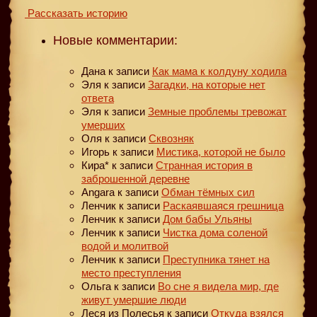
Рассказать историю
Новые комментарии:
Дана
к записи
Как мама к колдуну ходила
Эля
к записи
Загадки, на которые нет
ответа
Эля
к записи
Земные проблемы тревожат
умерших
Оля
к записи
Сквозняк
Игорь
к записи
Мистика, которой не было
Кира*
к записи
Странная история в
заброшенной деревне
Angara
к записи
Обман тёмных сил
Ленчик
к записи
Раскаявшаяся грешница
Ленчик
к записи
Дом бабы Ульяны
Ленчик
к записи
Чистка дома соленой
водой и молитвой
Ленчик
к записи
Преступника тянет на
место преступления
Ольга
к записи
Во сне я видела мир, где
живут умершие люди
Леся из Полесья
к записи
Откуда взялся