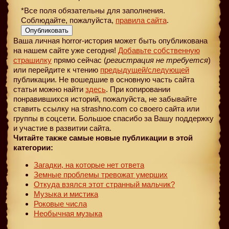
*Все поля обязательны для заполнения.
Соблюдайте, пожалуйста,
правила сайта
.
Опубликовать
Ваша личная horror-история может быть опубликована
на нашем сайте уже сегодня!
Добавьте собственную
страшилку
прямо сейчас (
регистрация не требуется
)
или перейдите к чтению
предыдущей
/следующей
публикации. Не вошедшие в основную часть сайта
статьи можно найти
здесь
. При копировании
понравившихся историй, пожалуйста, не забывайте
ставить ссылку на strashno.com со своего сайта или
группы в соцсети. Большое спасибо за Вашу поддержку
и участие в развитии сайта.
Читайте также самые новые публикации в этой
категории:
Загадки, на которые нет ответа
Земные проблемы тревожат умерших
Откуда взялся этот странный мальчик?
Музыка и мистика
Роковые числа
Необычная музыка