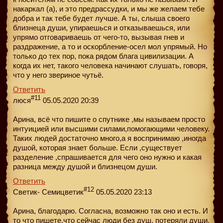
накаркал (а), и это предрассудки, и мы же желаем тебе
добра и так тебе будет лучше. А ты, слыша своего
близнеца души, упираешься и отказываешься, или
упрямо отговариваешь от чего-то, вызывая гнев и
раздражение, а то и оскорбление-осел мол упрямый. Но
только до тех пор, пока рядом блага цивилизации. А
когда их нет, такого человека начинают слушать, говоря,
что у него звериное чутьё.
Ответить
#11
люся
05.05.2020 20:39
Арина, всё что пишите о спутнике ,мы называем просто
интуицией или высшими силами,помогающими человеку.
Таких людей достаточно много,а я воспринимаю ,иногда
душой, которая знает больше. Если ,существует
разделение ,спрашивается для чего оно нужно и какая
разница между душой и близнецом души.
Ответить
#12
Светик- Семицветик
05.05.2020 23:13
Арина, благодарю. Согласна, возможно так оно и есть. И
то что пишете,что сейчас люди без душ, потеряли души.