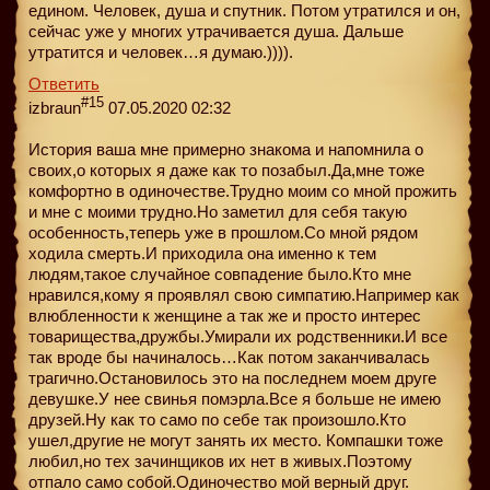
едином. Человек, душа и спутник. Потом утратился и он,
сейчас уже у многих утрачивается душа. Дальше
утратится и человек…я думаю.)))).
Ответить
#15
izbraun
07.05.2020 02:32
История ваша мне примерно знакома и напомнила о
своих,о которых я даже как то позабыл.Да,мне тоже
комфортно в одиночестве.Трудно моим со мной прожить
и мне с моими трудно.Но заметил для себя такую
особенность,теперь уже в прошлом.Со мной рядом
ходила смерть.И приходила она именно к тем
людям,такое случайное совпадение было.Кто мне
нравился,кому я проявлял свою симпатию.Например как
влюбленности к женщине а так же и просто интерес
товарищества,дружбы.Умирали их родственники.И все
так вроде бы начиналось…Как потом заканчивалась
трагично.Остановилось это на последнем моем друге
девушке.У нее свинья помэрла.Все я больше не имею
друзей.Ну как то само по себе так произошло.Кто
ушел,другие не могут занять их место. Компашки тоже
любил,но тех зачинщиков их нет в живых.Поэтому
отпало само собой.Одиночество мой верный друг.