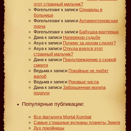
этот странный мальчик?
Фогельгезанг
к записи
Однажды в
больнице
Фогельгезанг
к записи
Антирентгеновская
порча
Фогельгезанг
к записи
Бабушка-вахтерша
Дана
к записи
Наперекор судьбе
Asya
к записи
Почему за дедом следят?
Asya
к записи
Откуда взялся этот
странный мальчик?
Дана
к записи
Предупреждение о скорой
смерти
Ведьма
к записи
Покойные не любят
жалоб
Ведьма
к записи
Роковые числа
Дана
к записи
Заброшенная могила
подруги
Популярные публикации:
Все фаталити Mortal Kombat
Самые страшные вулканы планеты Земля
Дух покойницы