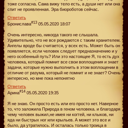
тоже согласна. Сама вижу тело есть, а души нет или она
спит не проявленная. Эра биороботов сейчас.
Ответить
#13
Бронислава
05.05.2020 18:07
Очень интересно, никогда такого не слышала.
Удивительно, что не все рождаются с таким хранителем.
Ангелы вроде бы считается, у всех есть. Может быть он
появляется, если человек следует предназначению и у
него особенный путь? Или это настоящее Я, то есть дух
человека, который помнит все свои воплощения и знает
задачи, которые нужно выполнить в этом воплощении в
отличие от разума, который не помнит и не знает? Очень
интересно, но мне пока непонятно
Ответить
#14
Арина
05.05.2020 19:35
Я не знаю. Он просто есть или его просто нет. Наверное
то, что заложила Природа в геном человека. и благодаря
чему человек выжил,не имея ни когтей, ни клыков, ни
яда ни быстрых ног или крыльев. А может это все и
было, да утратилось. И осталась только троица в