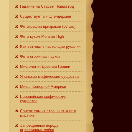
Гадание на Старый Новый год
Существует ли Слендермен
Фотографии призраков (50 шт.)
Фото кукол Monster High
Как выглядят настоящие русалки
Фото огромных пауков
Мифология Древней Греции
Японские мифические существа
Мифы Северной Америки
Европейские мифические
существа
Список самых страшных книг о
мистике
Запрещённые породы
агрессивных собак