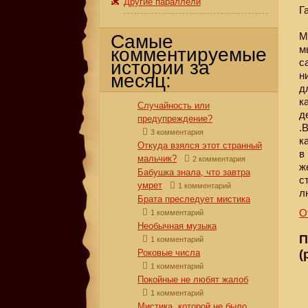
Другие параллели
Г
М
Самые
м
комментируемые
с
истории за
н
месяц:
д
к
Случайность или
д
предупреждение?
.
3 комментария
к
Откуда взялся этот странный
в
мальчик?
2 комментария
ж
Бабушка знала, что завтра
с
умрет
1 комментарий
л
Брата преследует мистика
О
1 комментарий
Необычная музыка
П
1 комментарий
(
Роковые числа
1 комментарий
Покойные не любят жалоб
1 комментарий
Мистика, которой не было