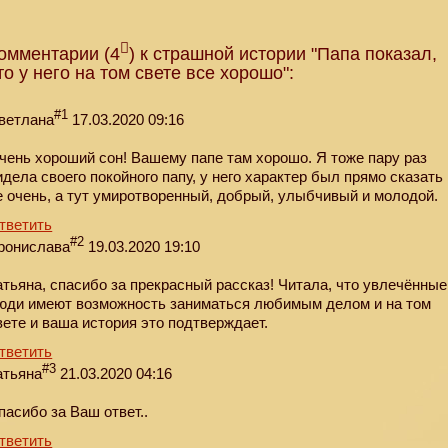
омментарии (4
) к страшной истории "Папа показал,
то у него на том свете все хорошо":
#1
ветлана
17.03.2020 09:16
чень хороший сон! Вашему папе там хорошо. Я тоже пару раз
идела своего покойного папу, у него характер был прямо сказать
е очень, а тут умиротворенный, добрый, улыбчивый и молодой.
тветить
#2
ронислава
19.03.2020 19:10
атьяна, спасибо за прекрасный рассказ! Читала, что увлечённые
юди имеют возможность заниматься любимым делом и на том
вете и ваша история это подтверждает.
тветить
#3
атьяна
21.03.2020 04:16
пасибо за Ваш ответ..
тветить