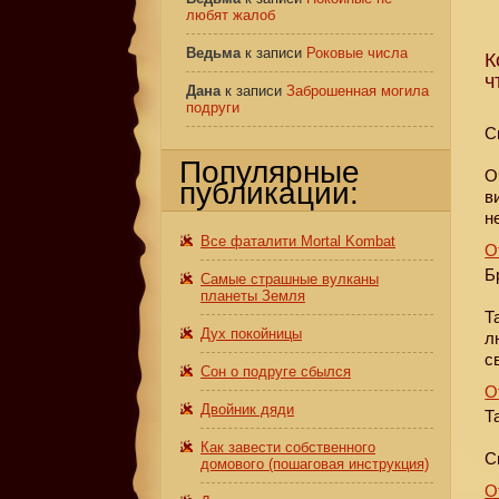
любят жалоб
Ведьма
к записи
Роковые числа
К
ч
Дана
к записи
Заброшенная могила
подруги
С
Популярные
О
публикации:
в
н
Все фаталити Mortal Kombat
О
Б
Самые страшные вулканы
планеты Земля
Т
Дух покойницы
л
с
Сон о подруге сбылся
О
Двойник дяди
Т
Как завести собственного
С
домового (пошаговая инструкция)
О