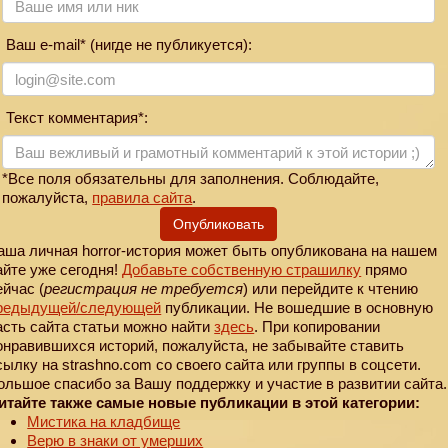
Ваш e-mail* (нигде не публикуется):
Текст комментария*:
*Все поля обязательны для заполнения. Соблюдайте,
пожалуйста,
правила сайта
.
Опубликовать
аша личная horror-история может быть опубликована на нашем
айте уже сегодня!
Добавьте собственную страшилку
прямо
ейчас (
регистрация не требуется
) или перейдите к чтению
редыдущей
/следующей
публикации. Не вошедшие в основную
асть сайта статьи можно найти
здесь
. При копировании
онравившихся историй, пожалуйста, не забывайте ставить
сылку на strashno.com со своего сайта или группы в соцсети.
ольшое спасибо за Вашу поддержку и участие в развитии сайта.
итайте также самые новые публикации в этой категории:
Мистика на кладбище
Верю в знаки от умерших