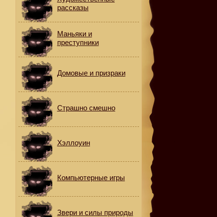
рассказы
Маньяки и
преступники
Домовые и призраки
Страшно смешно
Хэллоуин
Компьютерные игры
Звери и силы природы