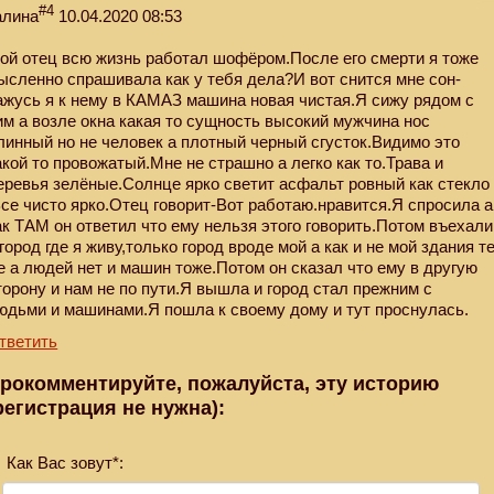
#4
алина
10.04.2020 08:53
ой отец всю жизнь работал шофёром.После его смерти я тоже
ысленно спрашивала как у тебя дела?И вот снится мне сон-
ажусь я к нему в КАМАЗ машина новая чистая.Я сижу рядом с
им а возле окна какая то сущность высокий мужчина нос
линный но не человек а плотный черный сгусток.Видимо это
акой то провожатый.Мне не страшно а легко как то.Трава и
еревья зелёные.Солнце ярко светит асфальт ровный как стекло
Все чисто ярко.Отец говорит-Вот работаю.нравится.Я спросила а
ак ТАМ он ответил что ему нельзя этого говорить.Потом въехали
 город где я живу,только город вроде мой а как и не мой здания т
е а людей нет и машин тоже.Потом он сказал что ему в другую
торону и нам не по пути.Я вышла и город стал прежним с
юдьми и машинами.Я пошла к своему дому и тут проснулась.
тветить
рокомментируйте, пожалуйста, эту историю
регистрация не нужна):
Как Вас зовут*: