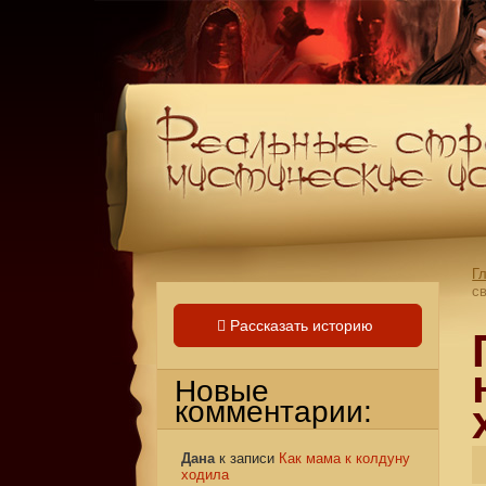
Г
с
Рассказать историю
Новые
комментарии:
Дана
к записи
Как мама к колдуну
ходила