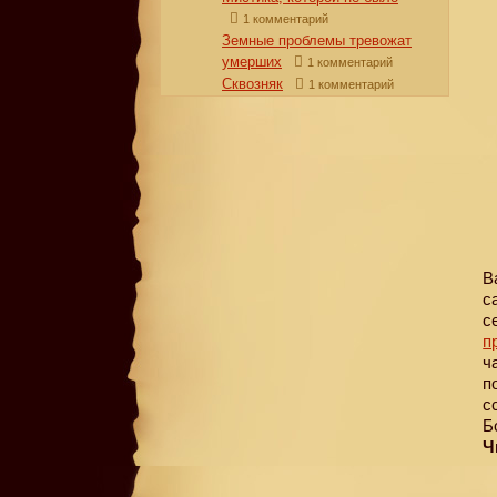
1 комментарий
Земные проблемы тревожат
умерших
1 комментарий
Сквозняк
1 комментарий
В
с
с
п
ч
п
с
Б
Ч