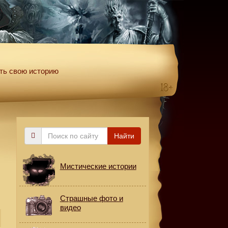
ть свою историю
Поиск
Найти
по
сайту
Мистические истории
Страшные фото и
видео