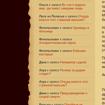
о
Ольга
к записи
Во сне я видела
о
мир, где живут умершие люди
л
М
Леся из Полесья
к записи
Откуда
б
взялся этот странный мальчик?
Н
Фогельгезанг
к записи
Однажды в
больнице
в
п
Фогельгезанг
к записи
н
Антирентгеновская порча
к
у
Фогельгезанг
к записи
Бабушка-
вахтерша
П
н
Дана
к записи
Наперекор судьбе
м
Asya
к записи
Почему за дедом
следят?
А
Asya
к записи
Откуда взялся этот
странный мальчик?
П
Дана
к записи
Предупреждение о
д
скорой смерти
и
д
Ведьма
к записи
Покойные не