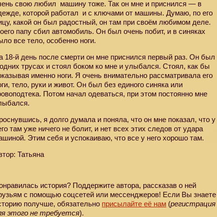
чень свою любил машину тоже. Так он мне и приснился — в
дежде, которой работал
и с ключами от машины. Думаю, по его
ицу, какой он был радостный, он там при своём любимом деле.
оего папу сбил автомобиль. Он был очень побит, и в синяках
ыло все тело, особенно ноги.
а 18-й день после смерти он мне приснился первый раз. Он был
 одних трусах и стоял боком ко мне и улыбался. Стоял, как бы
оказывая именно ноги. Я очень внимательно рассматривала его
оги, тело, руки и живот. Он был без единого синяка или
ровоподтека. Потом начал одеваться, при этом постоянно мне
лыбался.
роснувшись, я долго думала и поняла, что он мне показал, что у
его там уже ничего не болит, и нет всех этих следов от удара
ашиной. Этим себя и успокаиваю, что все у него хорошо там.
втор: Татьяна
онравилась история? Поддержите автора, рассказав о ней
рузьям с помощью соцсетей или мессенджеров! Если Вы знаете
сторию получше, обязательно
присылайте её нам
(
регистрация
ля этого не требуется
).