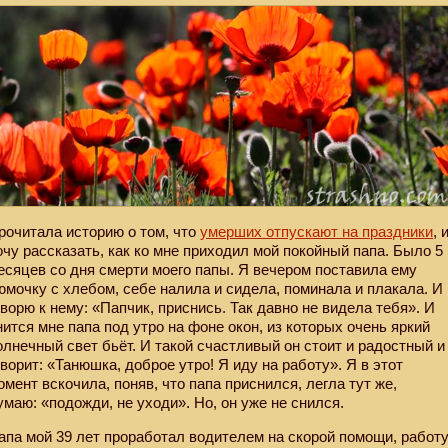
рочитала историю о том, что
умерших отпускают на праздники
, 
очу рассказать, как ко мне приходил мой покойный папа. Было 5
есяцев со дня смерти моего папы. Я вечером поставила ему
юмочку с хлебом, себе налила и сидела, поминала и плакала. И
оворю к нему: «Папчик, приснись. Так давно не видела тебя». И
нится мне папа под утро на фоне окон, из которых очень яркий
олнечный свет бьёт. И такой счастливый он стоит и радостный и
оворит: «Танюшка, доброе утро! Я иду на работу». Я в этот
омент вскочила, поняв, что папа приснился, легла тут же,
умаю: «подожди, не уходи». Но, он уже не снился.
апа мой 39 лет проработал водителем на скорой помощи, работ