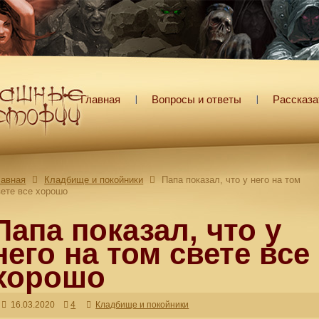
Главная
Вопросы и ответы
Рассказа
лавная
Кладбище и покойники
Папа показал, что у него на том
вете все хорошо
Папа показал, что у
него на том свете все
хорошо
16.03.2020
4
Кладбище и покойники