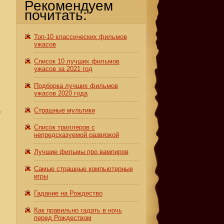
Рекомендуем
почитать:
Топ-10 классических фильмов
ужасов
Список 10 лучших фильмов
ужасов за 2021 год
Подборка лучших фильмов
ужасов 2020 года
Страшные мультики
е
Список триллеров с
непредсказуемой развязкой
Лучшие фильмы про вампиров
Самые страшные компьютерные
игры
Гадание на Рождество
Как правильно гадать в ночь
перед Рождеством