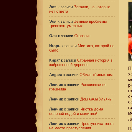
Эля
к записи
Загадки, на которые
нет ответа
Эля
к записи
Земные проблемы
тревожат умерших
Оля
к записи
Сквозняк
Игорь
к записи
Мистика, которой не
было
Кира*
к записи
Странная история в
заброшенной деревне
П
х
Angara
к записи
Обман тёмных сил
м
Ленчик
к записи
Раскаявшаяся
р
грешница
г
с
Ленчик
к записи
Дом бабы Ульяны
с
г
Ленчик
к записи
Чистка дома
м
соленой водой и молитвой
д
Ленчик
к записи
Преступника тянет
на место преступления
П