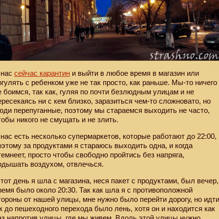
 нас
сейчас карантин
и выйти в любое время в магазин или
огулять с ребенком уже не так просто, как раньше. Мы-то ничего
е боимся, так как, гуляя по почти безлюдным улицам и не
ересекаясь ни с кем близко, заразиться чем-то сложновато, но
юди перепуганные, поэтому мы стараемся выходить не часто,
тобы никого не смущать и не злить.
 нас есть несколько супермаркетов, которые работают до 22:00,
оэтому за продуктами я стараюсь выходить одна, и когда
темнеет, просто чтобы свободно пройтись без напряга,
одышать воздухом, отвлечься.
 тот день я шла с магазина, неся пакет с продуктами, был вечер,
ремя было около 20:30. Так как шла я с противоположной
тороны от нашей улицы, мне нужно было перейти дорогу, но идт
ж до пешеходного перехода было лень, хотя он и находится как
аз напротив улицы, где мы живем. Вдоль этой улицы нужно