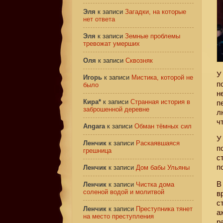
Эля
к записи
Загадки, на которые
нет ответа
Эля
к записи
Земные проблемы
тревожат умерших
Оля
к записи
Сквозняк
У
Игорь
к записи
Мистика, которой не
п
было
н
Кира*
к записи
Странная история в
п
заброшенной деревне
л
ч
Angara
к записи
Обман тёмных сил
У
Ленчик
к записи
Раскаявшаяся
п
грешница
с
п
Ленчик
к записи
Дом бабы Ульяны
В
Ленчик
к записи
Чистка дома
соленой водой и молитвой
в
с
Ленчик
к записи
Преступника тянет
а
на место преступления
р