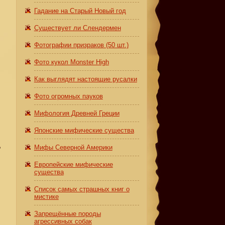
Гадание на Старый Новый год
Существует ли Слендермен
Фотографии призраков (50 шт.)
Фото кукол Monster High
Как выглядят настоящие русалки
Фото огромных пауков
Мифология Древней Греции
Японские мифические существа
Мифы Северной Америки
?
Европейские мифические
существа
Список самых страшных книг о
мистике
Запрещённые породы
агрессивных собак