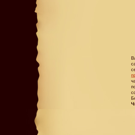
В
с
с
п
ч
п
с
Б
Ч