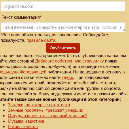
Текст комментария*:
*Все поля обязательны для заполнения. Соблюдайте,
пожалуйста,
правила сайта
.
Опубликовать
аша личная horror-история может быть опубликована на нашем
айте уже сегодня!
Добавьте собственную страшилку
прямо
ейчас (
регистрация не требуется
) или перейдите к чтению
редыдущей
/следующей
публикации. Не вошедшие в основную
асть сайта статьи можно найти
здесь
. При копировании
онравившихся историй, пожалуйста, не забывайте ставить
сылку на strashno.com со своего сайта или группы в соцсети.
ольшое спасибо за Вашу поддержку и участие в развитии сайта.
итайте также самые новые публикации в этой категории:
Загадки, на которые нет ответа
Земные проблемы тревожат умерших
Откуда взялся этот странный мальчик?
Музыка и мистика
Роковые числа