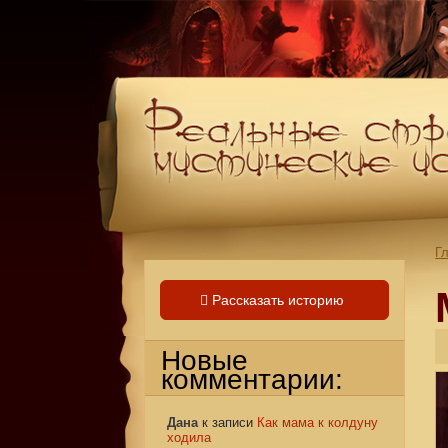
Г
Рассказать историю
Новые
комментарии:
Дана
к записи
Как мама к колдуну
ходила