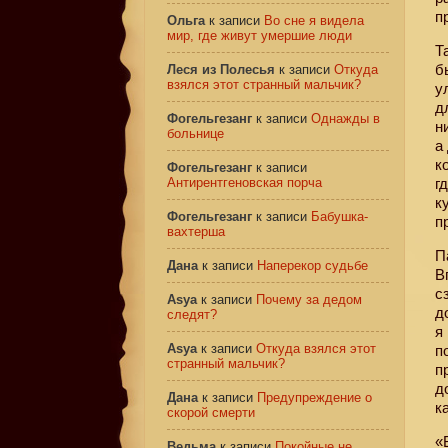
п
Ольга
к записи
Во сне я видела
мир, где живут умершие люди
Т
б
Леся из Полесья
к записи
Откуда
взялся этот странный мальчик?
у
д
Фогельгезанг
к записи
Однажды в
н
больнице
а
к
Фогельгезанг
к записи
Антирентгеновская порча
г
к
Фогельгезанг
к записи
Бабушка-
п
вахтерша
П
Дана
к записи
Наперекор судьбе
В
с
Asya
к записи
Почему за дедом
д
следят?
я
Asya
к записи
Откуда взялся этот
п
странный мальчик?
п
д
Дана
к записи
Предупреждение о
к
скорой смерти
«
Ведьма
к записи
Покойные не