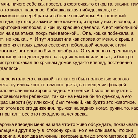
емли, ничего себе как просел, а форточка-то открыта, значит, та
то-то живет, наверное, бабушка какая-нибудь, жаль, нет
озможности перебраться в более новый дом. Вот огромный
оттедж, тут люди зажиточные какие-то, и гараж у них, и забор, и
ерритория неплохая, и крышу красиво сделали. А вот небольшо
ом на два этажа, покрытый вагонкой… Опа, кошка побежала, а
ет,
не кошка…». И тут я заметила как справа от меня, с крыши
дного из старых домов соскочил небольшой человечек или
ивотное, вот сложно было разобрать. Он уверенно перепрыгнул
а крышу соседнего дома на задних лапках или ногах, и быстро-
ыстро поскакал по крышам домов куда-то вперед, постепенно
тдаляясь.
 перепутала его с кошкой, так как он был полностью черного
вета, ну или какого-то темного цвета, в освещении фонарей
ыло не слишком хорошо видно. Его нельзя было перепутать с
еловеком или ребенком, так как на нем не было одежды, а его
крас шерсти (ну или кожи) был темный, как будто это животное.
ри этом все его движения, прыжки на задних ногах, ручки, то, ка
н прыгал – все это походило на человека.
арочка впереди меня начала что-то живо обсуждать, показыват
альцами друг другу в
сторону крыш, но я не слышала, что они
оворили. А вот два мужчины, которые шли до этого метрах в 100