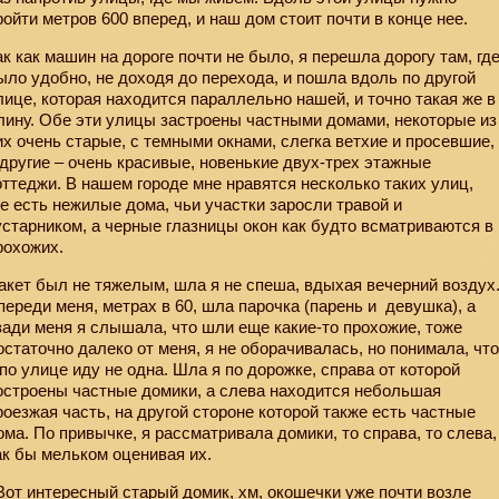
ройти метров 600 вперед, и наш дом стоит почти в конце нее.
ак как машин на дороге почти не было, я перешла дорогу там, гд
ыло удобно, не доходя до перехода, и пошла вдоль по другой
лице, которая находится параллельно нашей, и точно такая же в
лину. Обе эти улицы застроены частными домами, некоторые из
их очень старые, с темными окнами, слегка ветхие и просевшие,
 другие – очень красивые, новенькие двух-трех этажные
оттеджи. В нашем городе мне нравятся несколько таких улиц,
де есть нежилые дома, чьи участки заросли травой и
устарником, а черные глазницы окон как будто всматриваются в
рохожих.
акет был не тяжелым, шла я не спеша, вдыхая вечерний воздух
переди меня, метрах в 60, шла парочка (парень и
девушка), а
зади меня я слышала, что шли еще какие-то прохожие, тоже
остаточно далеко от меня, я не оборачивалась, но понимала, чт
 по улице иду не одна. Шла я по дорожке, справа от которой
остроены частные домики, а слева находится небольшая
роезжая часть, на другой стороне которой также есть частные
ома. По привычке, я рассматривала домики, то справа, то слева,
ак бы мельком оценивая их.
Вот интересный старый домик, хм, окошечки уже почти возле