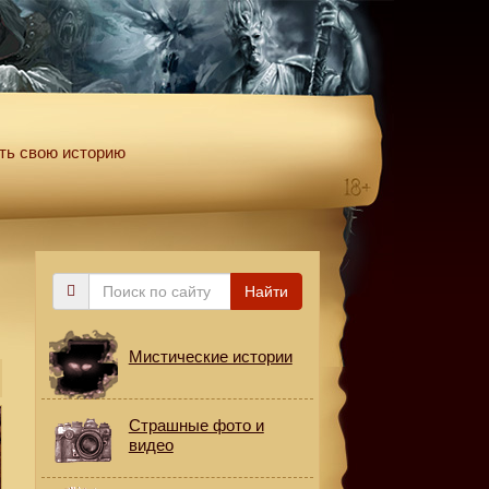
ть свою историю
Поиск
Найти
по
сайту
Мистические истории
Страшные фото и
видео