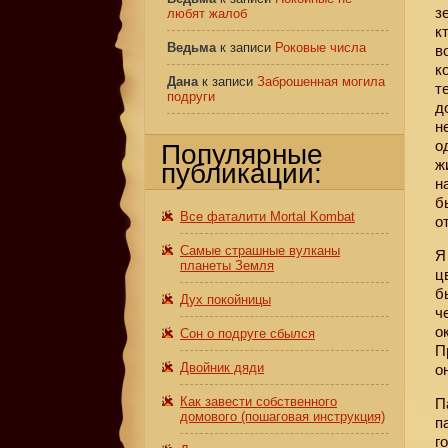
з
любят жалоб
к
Ведьма
к записи
Роковые числа
в
к
Дана
к записи
Заброшенная могила
т
подруги
д
н
о
Популярные
ж
публикации:
н
б
Все фаталити Mortal Kombat
о
Самые страшные вулканы
Я
планеты Земля
ц
б
Дух покойницы
ч
о
Сон о подруге сбылся
П
Двойник дяди
о
Как завести собственного
П
домового (пошаговая инструкция)
п
г