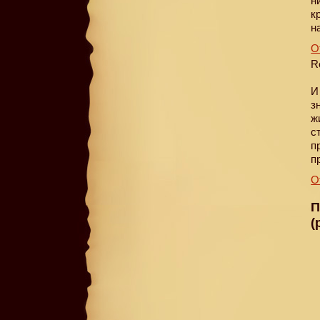
н
к
н
О
R
И
з
ж
с
п
п
О
П
(