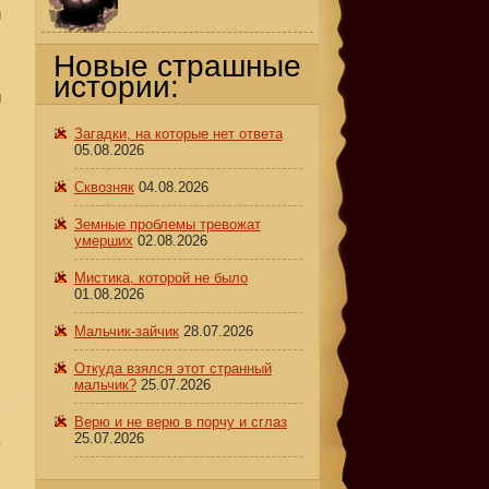
м
Новые страшные
истории:
й
Загадки, на которые нет ответа
05.08.2026
Сквозняк
04.08.2026
Земные проблемы тревожат
умерших
02.08.2026
Мистика, которой не было
01.08.2026
Мальчик-зайчик
28.07.2026
Откуда взялся этот странный
к
мальчик?
25.07.2026
Верю и не верю в порчу и сглаз
25.07.2026
ь