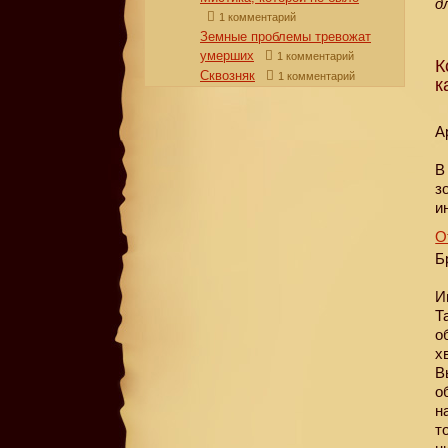
д
1 комментарий
Земные проблемы тревожат
умерших
1 комментарий
К
Сквозняк
1 комментарий
к
А
В
з
и
О
Б
И
Т
о
х
В
о
н
т