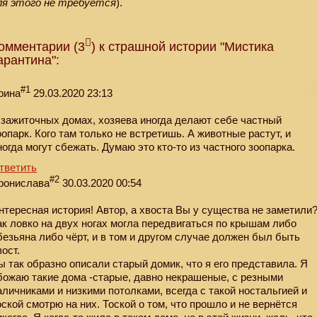
ля этого не требуется
).
омментарии (3
) к страшной истории "Мистика
арантина":
#1
рина
29.03.2020 23:13
 зажиточных домах, хозяева иногда делают себе частный
оопарк. Кого там только не встретишь. А животные растут, и
ногда могут сбежать. Думаю это кто-то из частного зоопарка.
тветить
#2
ронислава
30.03.2020 00:54
нтересная история! Автор, а хвоста Вы у существа не заметили
ак ловко на двух ногах могла передвигаться по крышам либо
безьяна либо чёрт, и в том и другом случае должен был быть
вост.
ы так образно описали старый домик, что я его представила. Я
божаю такие дома -старые, давно некрашеные, с резными
аличниками и низкими потолками, всегда с такой ностальгией и
оской смотрю на них. Тоской о том, что прошло и не вернётся