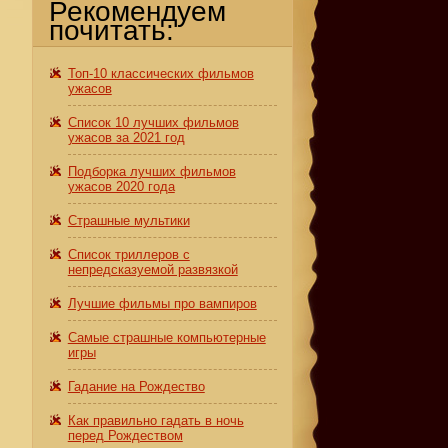
Рекомендуем
почитать:
Топ-10 классических фильмов
ужасов
Список 10 лучших фильмов
ужасов за 2021 год
Подборка лучших фильмов
ужасов 2020 года
Страшные мультики
Список триллеров с
непредсказуемой развязкой
Лучшие фильмы про вампиров
Самые страшные компьютерные
игры
Гадание на Рождество
Как правильно гадать в ночь
перед Рождеством