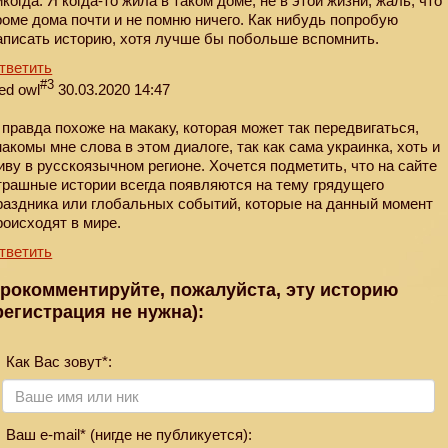
икогда. Я когда-то жила в таком доме, не в этой жизни, жаль, что
роме дома почти и не помню ничего. Как нибудь попробую
аписать историю, хотя лучше бы побольше вспомнить.
тветить
#3
ed owl
30.03.2020 14:47
 правда похоже на макаку, которая может так передвигаться,
накомы мне слова в этом диалоге, так как сама украинка, хоть и
иву в русскоязычном регионе. Хочется подметить, что на сайте
трашные истории всегда появляются на тему грядущего
раздника или глобальных событий, которые на данный момент
роисходят в мире.
тветить
рокомментируйте, пожалуйста, эту историю
регистрация не нужна):
Как Вас зовут*:
Ваш e-mail* (нигде не публикуется):