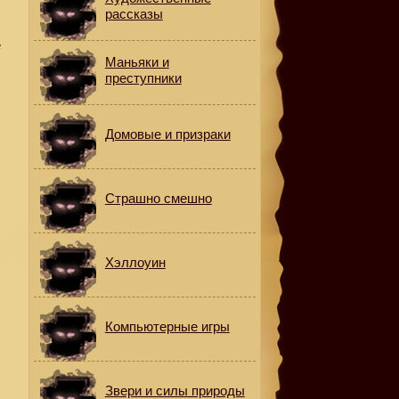
рассказы
е
Маньяки и
преступники
Домовые и призраки
Страшно смешно
.
Хэллоуин
о
Компьютерные игры
Звери и силы природы