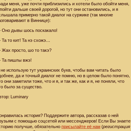
зади меня, уже почти приблизились и хотели было обойти меня,
 пойти дальше своей дорогой, но тут они остановились, и я
слышала примерно такой диалог на суржике (так многие
азговаривают в Виннице):
 Оно дывы шось поскакало!
 Та то кит! Та нэ схожэ…
 Жах просто, шо то такэ?
 Та пишлы вжэ!
 не использую тут украинских букв, чтобы вам читать было
добнее, да и точный диалог не помню, но в целом было понятно,
то они заметили тоже, что и я, и так же, как и я, не поняли, что
то было за существо.
втор: Luminary
онравилась история? Поддержите автора, рассказав о ней
рузьям с помощью соцсетей или мессенджеров! Если Вы знаете
сторию получше, обязательно
присылайте её нам
(
регистрация