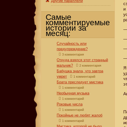
Другие параллели
с
и
у
Самые
р
комментируемые
истории за
—
месяц:
—
Случайность или
—
предупреждение?
3 комментария
—
Откуда взялся этот странный
мальчик?
2 комментария
Я
Бабушка знала, что завтра
у
умрет
1 комментарий
ч
Брата преследует мистика
э
1 комментарий
Необычная музыка
А
1 комментарий
Роковые числа
1 комментарий
П
Покойные не любят жалоб
д
1 комментарий
и
Мистика, которой не было