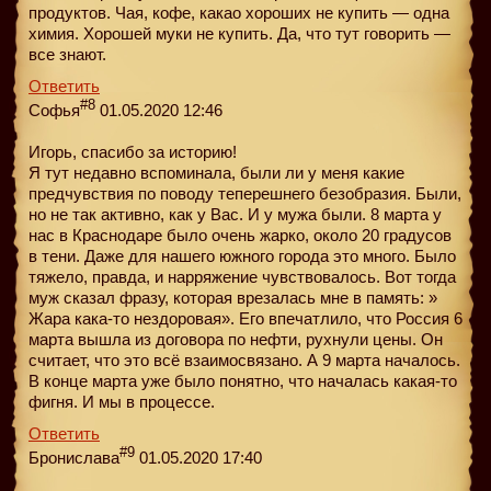
продуктов. Чая, кофе, какао хороших не купить — одна
химия. Хорошей муки не купить. Да, что тут говорить —
все знают.
Ответить
#8
Софья
01.05.2020 12:46
Игорь, спасибо за историю!
Я тут недавно вспоминала, были ли у меня какие
предчувствия по поводу теперешнего безобразия. Были,
но не так активно, как у Вас. И у мужа были. 8 марта у
нас в Краснодаре было очень жарко, около 20 градусов
в тени. Даже для нашего южного города это много. Было
тяжело, правда, и нарряжение чувствовалось. Вот тогда
муж сказал фразу, которая врезалась мне в память: »
Жара кака-то нездоровая». Его впечатлило, что Россия 6
марта вышла из договора по нефти, рухнули цены. Он
считает, что это всё взаимосвязано. А 9 марта началось.
В конце марта уже было понятно, что началась какая-то
фигня. И мы в процессе.
Ответить
#9
Бронислава
01.05.2020 17:40