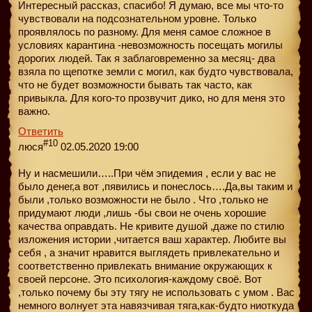
Интересный рассказ, спасибо! Я думаю, все мы что-то
чувствовали на подсознательном уровне. Только
проявлялось по разному. Для меня самое сложное в
условиях карантина -невозможность посещать могилы
дорогих людей. Так я заблаговременно за месяц- два
взяла по щепотке земли с могил, как будто чувствовала,
что не будет возможности бывать так часто, как
привыкла. Для кого-то прозвучит дико, но для меня это
важно.
Ответить
#10
люся
02.05.2020 19:00
Ну и насмешили…..При чём эпидемия , если у вас не
было денег,а вот ,пявились и понеслось….Да,вы таким и
были ,только возможности не было . Что ,только не
придумают люди ,лишь -бы свои не очень хорошие
качества оправдать. Не кривите душой ,даже по стилю
изложения истории ,читается ваш характер. Любите вы
себя , а значит нравится выглядеть привлекательно и
соответственно привлекать внимание окружающих к
своей персоне. Это психология-каждому своё. Вот
,только почему бы эту тягу не использовать с умом . Вас
немного волнует эта навязчивая тяга,как-будто ниоткуда