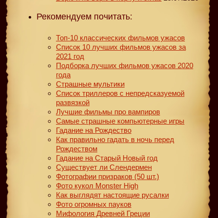
Рекомендуем почитать:
Топ-10 классических фильмов ужасов
Список 10 лучших фильмов ужасов за
2021 год
Подборка лучших фильмов ужасов 2020
года
Страшные мультики
Список триллеров с непредсказуемой
развязкой
Лучшие фильмы про вампиров
Самые страшные компьютерные игры
Гадание на Рождество
Как правильно гадать в ночь перед
Рождеством
Гадание на Старый Новый год
Существует ли Слендермен
Фотографии призраков (50 шт.)
Фото кукол Monster High
Как выглядят настоящие русалки
Фото огромных пауков
Мифология Древней Греции