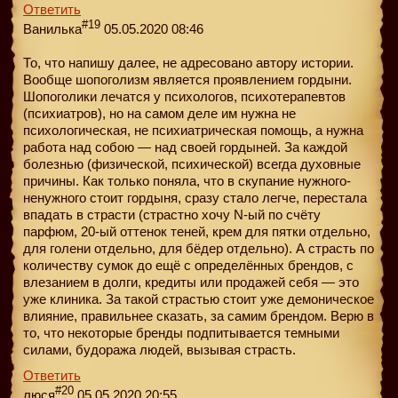
Ответить
#19
Ванилька
05.05.2020 08:46
То, что напишу далее, не адресовано автору истории.
Вообще шопоголизм является проявлением гордыни.
Шопоголики лечатся у психологов, психотерапевтов
(психиатров), но на самом деле им нужна не
психологическая, не психиатрическая помощь, а нужна
работа над собою — над своей гордыней. За каждой
болезнью (физической, психической) всегда духовные
причины. Как только поняла, что в скупание нужного-
ненужного стоит гордыня, сразу стало легче, перестала
впадать в страсти (страстно хочу N-ый по счёту
парфюм, 20-ый оттенок теней, крем для пятки отдельно,
для голени отдельно, для бёдер отдельно). А страсть по
количеству сумок до ещё с определённых брендов, с
влезанием в долги, кредиты или продажей себя — это
уже клиника. За такой страстью стоит уже демоническое
влияние, правильнее сказать, за самим брендом. Верю в
то, что некоторые бренды подпитывается темными
силами, будоража людей, вызывая страсть.
Ответить
#20
люся
05.05.2020 20:55