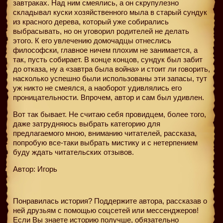
завтраках. Над ним смеялись, а он скрупулезно
складывал куски хозяйственного мыла в старый сундук
из красного дерева, который уже собирались
выбрасывать, но он уговорил родителей не делать
этого. К его увлечению домочадцы отнеслись
философски, главное ничем плохим не занимается, а
так, пусть собирает. В конце концов, сундук был забит
до отказа, ну а «завтра была война» и стоит ли говорить,
насколько успешно были использованы эти запасы, тут
уж никто не смеялся, а наоборот удивлялись его
проницательности. Впрочем, автор и сам был удивлен.
Вот так бывает. Не считаю себя провидцем, более того,
даже затрудняюсь выбрать категорию для
предлагаемого мною, вниманию читателей, рассказа,
попробую все-таки выбрать мистику и с нетерпением
буду ждать читательских отзывов.
Автор: Игорь
Понравилась история? Поддержите автора, рассказав о
ней друзьям с помощью соцсетей или мессенджеров!
Если Вы знаете историю получше, обязательно