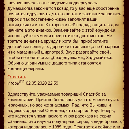
,появившаяся ,а тут эпидемия подвернулась.
Думаю,когда закончится ковид,то у вас ещё обострение
появится-вдруг,опять ,что-то не так и захотите запастись
впрок и так постепенно жизнь заполнят ваши
акции,скидки и т.п. К старости всё подряд тащить в дом
начнёте,а это диагноз. Заканчивайте с этой ерундой,а
используйте с умом и превратите в достоинство. Не
тратьте деньги на ерунду и хотя бы ,приобретайте
достойные вещи ,т.е. дорогие и стильные ,а не базарные
и не магазинный ширпотреб. Вкус развивайте свой ,
чтобы не гоняться за ,,безделушками,, Задумайтесь.
Обычно ,люди умные ,вашего типа становятся
коллекционерами.
Ответить
#11
Игорь
02.05.2020 22:59
Здравствуйте, уважаемые товарищи! Спасибо за
комментарии! Приятно было вновь узнать мнение пусть
и заочных, но все же знакомых. Рад, что Вы живы и
надеюсь здоровы! Сожалею, что огорчил Еву. Теперь,
что касается упоминаемого мною рассказа из серии
«Знание». Это научно популярная серия, в виде брошюр,
которая издавалась с 1989 года. Печатается сейчас или