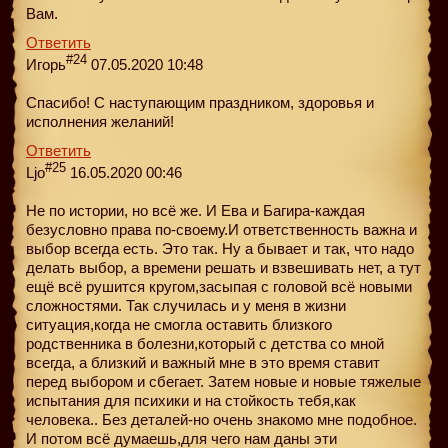
Вам.
Ответить
#24
Игорь
07.05.2020 10:48
Спасибо! С наступающим праздником, здоровья и
исполнения желаний!
Ответить
#25
Ljo
16.05.2020 00:46
Не по истории, но всё же. И Ева и Багира-каждая
безусловно права по-своему.И ответственность важна и
выбор всегда есть. Это так. Ну а бывает и так, что надо
делать выбор, а времени решать и взвешивать нет, а тут
ещё всё рушится кругом,засыпая с головой всё новыми
сложностями. Так случилась и у меня в жизни
ситуация,когда не смогла оставить близкого
родственника в болезни,который с детства со мной
всегда, а близкий и важный мне в это время ставит
перед выбором и сбегает. Затем новые и новые тяжелые
испытания для психики и на стойкость тебя,как
человека.. Без деталей-но очень знакомо мне подобное.
И потом всё думаешь,для чего нам даны эти