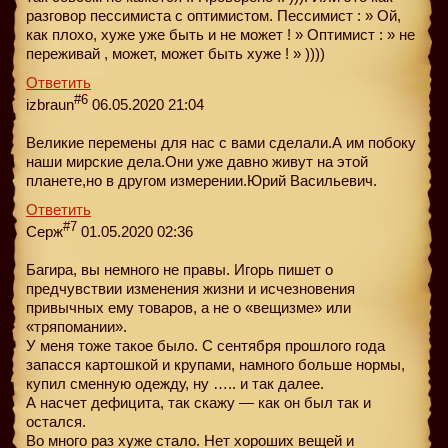
разговор пессимиста с оптимистом. Пессимист : » Ой,
как плохо, хуже уже быть и не может ! » Оптимист : » не
переживай , может, может быть хуже ! » ))))
Ответить
#6
izbraun
06.05.2020 21:04
Великие перемены для нас с вами сделали.А им побоку
наши мирские дела.Они уже давно живут на этой
планете,но в другом измерении.Юрий Васильевич.
Ответить
#7
Серж
01.05.2020 02:36
Багира, вы немного не правы. Игорь пишет о
предчувствии изменения жизни и исчезновения
привычных ему товаров, а не о «вещизме» или
«тряпомании».
У меня тоже такое было. С сентября прошлого года
запасся картошкой и крупами, намного больше нормы,
купил сменную одежду, ну ….. и так далее.
А насчет дефицита, так скажу — как он был так и
остался.
Во много раз хуже стало. Нет хороших вещей и