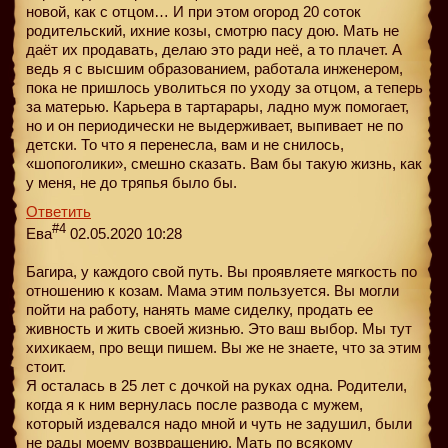
новой, как с отцом… И при этом огород 20 соток
родительский, ихние козы, смотрю пасу дою. Мать не
даёт их продавать, делаю это ради неё, а то плачет. А
ведь я с высшим образованием, работала инженером,
пока не пришлось уволиться по уходу за отцом, а теперь
за матерью. Карьера в тартарары, ладно муж помогает,
но и он периодически не выдерживает, выпивает не по
детски. То что я перенесла, вам и не снилось,
«шопоголики», смешно сказать. Вам бы такую жизнь, как
у меня, не до тряпья было бы.
Ответить
#4
Ева
02.05.2020 10:28
Багира, у каждого свой путь. Вы проявляете мягкость по
отношению к козам. Мама этим пользуется. Вы могли
пойти на работу, нанять маме сиделку, продать ее
живность и жить своей жизнью. Это ваш выбор. Мы тут
хихикаем, про вещи пишем. Вы же не знаете, что за этим
стоит.
Я осталась в 25 лет с дочкой на руках одна. Родители,
когда я к ним вернулась после развода с мужем,
который издевался надо мной и чуть не задушил, были
не рады моему возвращению. Мать по всякому