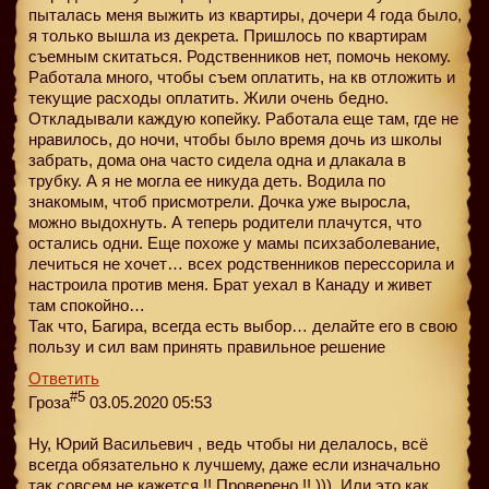
пыталась меня выжить из квартиры, дочери 4 года было,
я только вышла из декрета. Пришлось по квартирам
съемным скитаться. Родственников нет, помочь некому.
Работала много, чтобы съем оплатить, на кв отложить и
текущие расходы оплатить. Жили очень бедно.
Откладывали каждую копейку. Работала еще там, где не
нравилось, до ночи, чтобы было время дочь из школы
забрать, дома она часто сидела одна и длакала в
трубку. А я не могла ее никуда деть. Водила по
знакомым, чтоб присмотрели. Дочка уже выросла,
можно выдохнуть. А теперь родители плачутся, что
остались одни. Еще похоже у мамы психзаболевание,
лечиться не хочет… всех родственников перессорила и
настроила против меня. Брат уехал в Канаду и живет
там спокойно…
Так что, Багира, всегда есть выбор… делайте его в свою
пользу и сил вам принять правильное решение
Ответить
#5
Гроза
03.05.2020 05:53
Ну, Юрий Васильевич , ведь чтобы ни делалось, всё
всегда обязательно к лучшему, даже если изначально
так совсем не кажется !! Проверено !! ))). Или это как