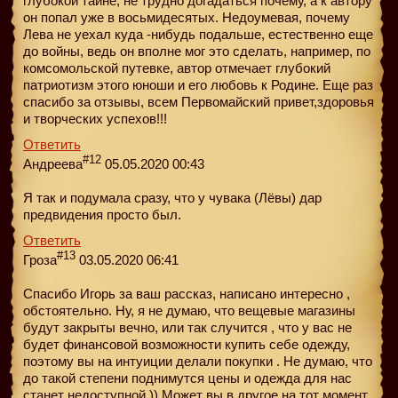
глубокой тайне, не трудно догадаться почему, а к автору
он попал уже в восьмидесятых. Недоумевая, почему
Лева не уехал куда -нибудь подальше, естественно еще
до войны, ведь он вполне мог это сделать, например, по
комсомольской путевке, автор отмечает глубокий
патриотизм этого юноши и его любовь к Родине. Еще раз
спасибо за отзывы, всем Первомайский привет,здоровья
и творческих успехов!!!
Ответить
#12
Андреева
05.05.2020 00:43
Я так и подумала сразу, что у чувака (Лёвы) дар
предвидения просто был.
Ответить
#13
Гроза
03.05.2020 06:41
Спасибо Игорь за ваш рассказ, написано интересно ,
обстоятельно. Ну, я не думаю, что вещевые магазины
будут закрыты вечно, или так случится , что у вас не
будет финансовой возможности купить себе одежду,
поэтому вы на интуиции делали покупки . Не думаю, что
до такой степени поднимутся цены и одежда для нас
станет недоступной.)) Может вы в другое на тот момент