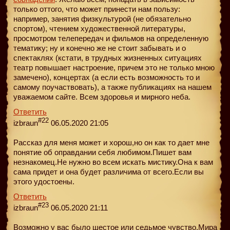
только оттого, что может принести нам пользу:
например, занятия физкультурой (не обязательно
спортом), чтением художественной литературы,
просмотром телепередач и фильмов на определенную
тематику; ну и конечно же не стоит забывать и о
спектаклях (кстати, в трудных жизненных ситуациях
театр повышает настроение, причем это не только мною
замечено), концертах (а если есть возможность то и
самому поучаствовать), а также публикациях на нашем
уважаемом сайте. Всем здоровья и мирного неба.
Ответить
#22
izbraun
06.05.2020 21:05
Рассказ для меня может и хорош,но он как то дает мне
понятие об оправдании себя любимом.Пишет вам
незнакомец.Не нужно во всем искать мистику.Она к вам
сама придет и она будет различима от всего.Если вы
этого удостоены.
Ответить
#23
izbraun
06.05.2020 21:11
Возможно у вас было шестое или седьмое чувство.Мира