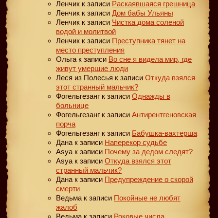
Ленчик
к записи
Раскаявшаяся грешница
Ленчик
к записи
Дом бабы Ульяны
Ленчик
к записи
Чистка дома соленой
водой и молитвой
Ленчик
к записи
Преступника тянет на
место преступления
Ольга
к записи
Во сне я видела мир, где
живут умершие люди
Леся из Полесья
к записи
Откуда взялся
этот странный мальчик?
Фогельгезанг
к записи
Однажды в
больнице
Фогельгезанг
к записи
Антирентгеновская
порча
Фогельгезанг
к записи
Бабушка-вахтерша
Дана
к записи
Наперекор судьбе
Asya
к записи
Почему за дедом следят?
Asya
к записи
Откуда взялся этот
странный мальчик?
Дана
к записи
Предупреждение о скорой
смерти
Ведьма
к записи
Покойные не любят
жалоб
Ведьма
к записи
Роковые числа