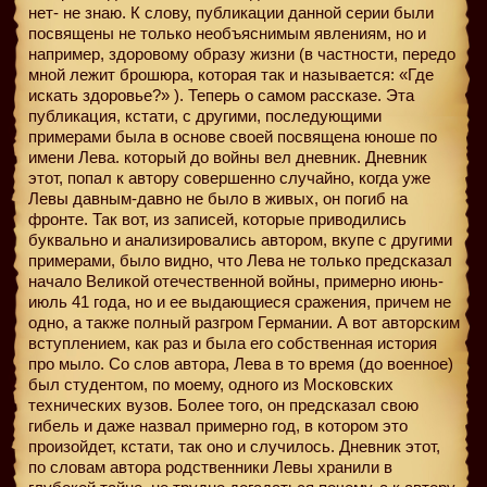
нет- не знаю. К слову, публикации данной серии были
посвящены не только необъяснимым явлениям, но и
например, здоровому образу жизни (в частности, передо
мной лежит брошюра, которая так и называется: «Где
искать здоровье?» ). Теперь о самом рассказе. Эта
публикация, кстати, с другими, последующими
примерами была в основе своей посвящена юноше по
имени Лева. который до войны вел дневник. Дневник
этот, попал к автору совершенно случайно, когда уже
Левы давным-давно не было в живых, он погиб на
фронте. Так вот, из записей, которые приводились
буквально и анализировались автором, вкупе с другими
примерами, было видно, что Лева не только предсказал
начало Великой отечественной войны, примерно июнь-
июль 41 года, но и ее выдающиеся сражения, причем не
одно, а также полный разгром Германии. А вот авторским
вступлением, как раз и была его собственная история
про мыло. Со слов автора, Лева в то время (до военное)
был студентом, по моему, одного из Московских
технических вузов. Более того, он предсказал свою
гибель и даже назвал примерно год, в котором это
произойдет, кстати, так оно и случилось. Дневник этот,
по словам автора родственники Левы хранили в