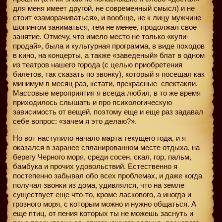
для меня имеет другой, не современный смысл) и не
стоит «заморачиваться», и вообще, не к лицу мужчине
шопингом заниматься, тем не менее, продолжал свое
занятие. Отмечу, что имело место не только «купи-
продай», была и культурная программа, в виде походов
в кино, на концерты, а также «заведеный» блат в одном
из театров нашего города (с целью приобретения
билетов, так сказать по звонку), который я посещал как
минимум в месяц раз, кстати, прекрасные
спектакли.
Массовые мероприятия я всегда любил, в то же время
приходилось слышать и про психологическую
зависимость от вещей, поэтому еще и еще раз задавал
себе вопрос: «зачем я это делаю?».
Но вот наступило начало марта текущего года, и я
оказался в заранее спланированном месте отдыха, на
берегу Черного моря, среди сосен, скал, гор, пальм,
бамбука и прочих удовольствий. Естественно я
постепенно забывал обо всех проблемах, и даже когда
получал звонки из дома, удивлялся, что на земле
существует еще что-то, кроме ласкового, а иногда и
грозного моря, с которым можно и нужно общаться. А
еще птиц, от пения которых ты не можешь заснуть и