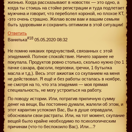
жизнью. Когда рассказывают в новостях — это одно, а
когда ты стоишь на стойке регистрации и туда подлетает
мужчина и говорит, что переболел короной, но плохое КТ,
-это очень страшно. Желаю всем вам и вашим семьям
быть здоровыми и сохранить оптимизм в этой ситуации!
Ответить
#18
Ванилька
05.05.2020 08:32
Не помню никаких предчувствий, связанных с этой
эпидемией. Полное спокойствие. Ничего заранее не
покупала. Продуктов ровно столько, сколько нужно (по 1
пачке сахара, фасоли, перловки, гречки, 1 бутылка
масла и т.д.). Весь этот ажиотаж со скупанием на меня
не действовал. Я ещё и без работы осталась в ноябре,
не смотря на то, что эта эпидемия — моя прямая
специальность, не могу устроиться на работу.
По поводу истории. Или, потратив приличную сумму
денег на вещи, Вы постоянно думали, жалели об этом, и
этот карантин успокоил Вас, Вы в душе оправдали,
обосновали свои растраты. Или, на тот момент, скупание
вещей было крайне необходимо по психологическим
причинам (что-то беспокоило Вас). Или…?