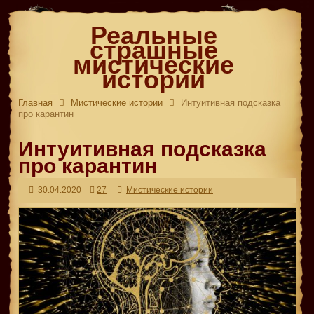
Реальные
страшные
мистические
истории
Главная
Мистические истории
Интуитивная подсказка
про карантин
Интуитивная подсказка
про карантин
30.04.2020
27
Мистические истории