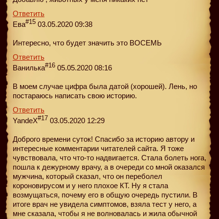
Ответить
#15
Ева
03.05.2020 09:38
Интересно, что будет значить это ВОСЕМЬ
Ответить
#16
Ванилька
05.05.2020 08:16
В моем случае цифра была датой (хорошей). Лень, но
постараюсь написать свою историю.
Ответить
#17
YandeX
03.05.2020 12:29
Доброго времени суток! Спасибо за историю автору и
интересные комментарии читателей сайта. Я тоже
чувствовала, что что-то надвигается. Стала болеть нога,
пошла к дежурному врачу, а в очереди со мной оказался
мужчина, который сказал, что он переболел
короновирусом и у него плохое КТ. Ну я стала
возмущаться, почему его в общую очередь пустили. В
итоге врач не увидела симптомов, взяла тест у него, а
мне сказала, чтобы я не волновалась и жила обычной