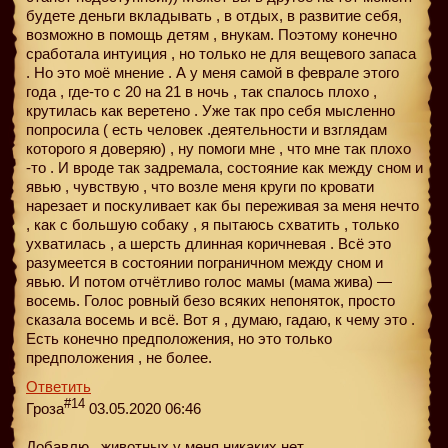
будете деньги вкладывать , в отдых, в развитие себя,
возможно в помощь детям , внукам. Поэтому конечно
сработала интуиция , но только не для вещевого запаса
. Но это моё мнение . А у меня самой в феврале этого
года , где-то с 20 на 21 в ночь , так спалось плохо ,
крутилась как веретено . Уже так про себя мысленно
попросила ( есть человек .деятельности и взглядам
которого я доверяю) , ну помоги мне , что мне так плохо
-то . И вроде так задремала, состояние как между сном и
явью , чувствую , что возле меня круги по кровати
нарезает и поскуливает как бы переживая за меня нечто
, как с большую собаку , я пытаюсь схватить , только
ухватилась , а шерсть длинная коричневая . Всё это
разумеется в состоянии пограничном между сном и
явью. И потом отчётливо голос мамы (мама жива) —
восемь. Голос ровный безо всяких непоняток, просто
сказала восемь и всё. Вот я , думаю, гадаю, к чему это .
Есть конечно предположения, но это только
предположения , не более.
Ответить
#14
Гроза
03.05.2020 06:46
Добавлю , животных у меня никаких нет