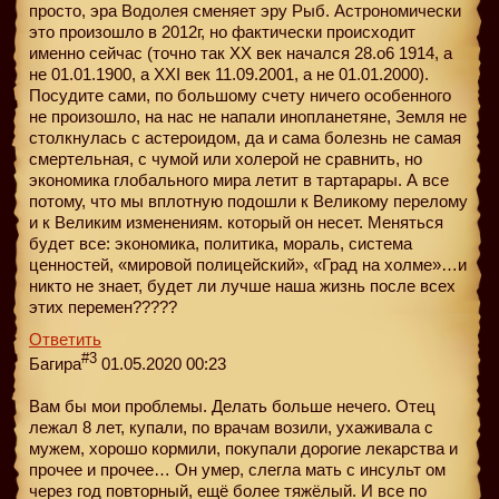
просто, эра Водолея сменяет эру Рыб. Астрономически
это произошло в 2012г, но фактически происходит
именно сейчас (точно так XX век начался 28.о6 1914, а
не 01.01.1900, а XXI век 11.09.2001, а не 01.01.2000).
Посудите сами, по большому счету ничего особенного
не произошло, на нас не напали инопланетяне, Земля не
столкнулась с астероидом, да и сама болезнь не самая
смертельная, с чумой или холерой не сравнить, но
экономика глобального мира летит в тартарары. А все
потому, что мы вплотную подошли к Великому перелому
и к Великим изменениям. который он несет. Меняться
будет все: экономика, политика, мораль, система
ценностей, «мировой полицейский», «Град на холме»…и
никто не знает, будет ли лучше наша жизнь после всех
этих перемен?????
Ответить
#3
Багира
01.05.2020 00:23
Вам бы мои проблемы. Делать больше нечего. Отец
лежал 8 лет, купали, по врачам возили, ухаживала с
мужем, хорошо кормили, покупали дорогие лекарства и
прочее и прочее… Он умер, слегла мать с инсульт ом
через год повторный, ещё более тяжёлый. И все по