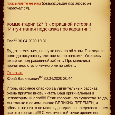
присылайте её нам
(
регистрация для этого не
требуется
).
Комментарии (27
) к страшной истории
"Интуитивная подсказка про карантин":
#1
Ева
30.04.2020 19:31
Будете смеяться, но я уже писала об этом. Последние
полгода покупаю туалетное мыло пачками. Уже весь
шкафчик под раковиной забит… Про мальчика
прочитала, стало немного не по себе…
Ответить
#2
Юрий Васильевич
30.04.2020 20:44
Игорь, огромное спасибо за удивительный рассказ,
очень приятно вновь читать Ваш оригинальный и
неповторимый слог!!!!! Если говорить по существу, то да,
мы только в самом начале ВЕЛИКИХ ПЕРЕМЕН, и
абсолютно никто не может доподлинно предсказать. чем
все это кончится!!!! С мистической точки зрения все