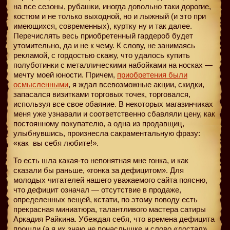
на все сезоны, рубашки, иногда довольно таки дорогие,
костюм и не только выходной, но и лыжный (и это при
имеющихся, современных), куртку ну и так далее.
Перечислять весь приобретенный гардероб будет
утомительно, да и не к чему. К слову, не занимаясь
рекламой, с гордостью скажу, что удалось купить
полуботинки с металлическими набойками на носках —
мечту моей юности. Причем,
приобретения были
осмысленными
, я ждал всевозможные акции, скидки,
запасался визитками торговых точек, торговался,
используя все свое обаяние. В некоторых магазинчиках
меня уже узнавали и соответственно сбавляли цену, как
постоянному покупателю, а одна из продавщиц,
улыбнувшись, произнесла сакраментальную фразу:
«как
вы себя любите!».
То есть шла какая-то непонятная мне гонка, и как
сказали бы раньше, «гонка за дефицитом». Для
молодых читателей нашего уважаемого сайта поясню,
что дефицит означал — отсутствие в продаже,
определенных вещей, кстати, по этому поводу есть
прекрасная миниатюра, талантливого мастера сатиры
Аркадия Райкина. Убеждая себя, что времена дефицита
прошли (а я их знаю не понаслышке и слово «достал»