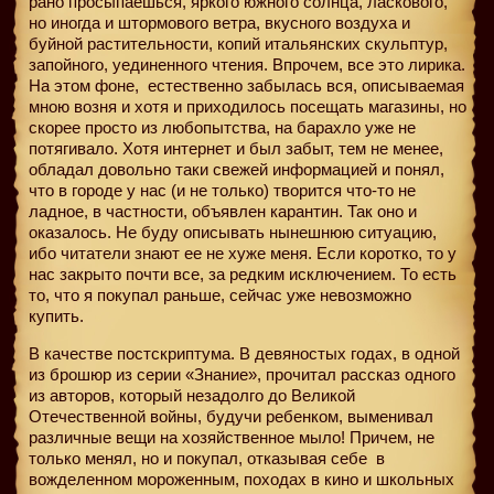
рано просыпаешься, яркого южного солнца, ласкового,
но иногда и штормового ветра, вкусного воздуха и
буйной растительности, копий итальянских скульптур,
запойного, уединенного чтения. Впрочем, все это лирика.
На этом фоне,
естественно забылась вся, описываемая
мною возня и хотя и приходилось посещать магазины, но
скорее просто из любопытства, на барахло уже не
потягивало. Хотя интернет и был забыт, тем не менее,
обладал довольно таки свежей информацией и понял,
что в городе у нас (и не только) творится что-то не
ладное, в частности, объявлен карантин. Так оно и
оказалось. Не буду описывать нынешнюю ситуацию,
ибо читатели знают ее не хуже меня. Если коротко, то у
нас закрыто почти все, за редким исключением. То есть
то, что я покупал раньше, сейчас уже невозможно
купить.
В качестве постскриптума. В девяностых годах, в одной
из брошюр из серии «Знание», прочитал рассказ одного
из авторов, который незадолго до Великой
Отечественной войны, будучи ребенком, выменивал
различные вещи на хозяйственное мыло! Причем, не
только менял, но и покупал, отказывая себе
в
вожделенном мороженным, походах в кино и школьных