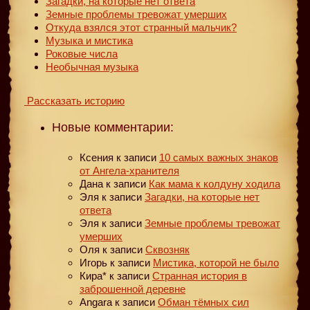
Загадки, на которые нет ответа
Земные проблемы тревожат умерших
Откуда взялся этот странный мальчик?
Музыка и мистика
Роковые числа
Необычная музыка
Рассказать историю
Новые комментарии:
Ксения
к записи
10 самых важных знаков
от Ангела-хранителя
Дана
к записи
Как мама к колдуну ходила
Эля
к записи
Загадки, на которые нет
ответа
Эля
к записи
Земные проблемы тревожат
умерших
Оля
к записи
Сквозняк
Игорь
к записи
Мистика, которой не было
Кира*
к записи
Странная история в
заброшенной деревне
Angara
к записи
Обман тёмных сил