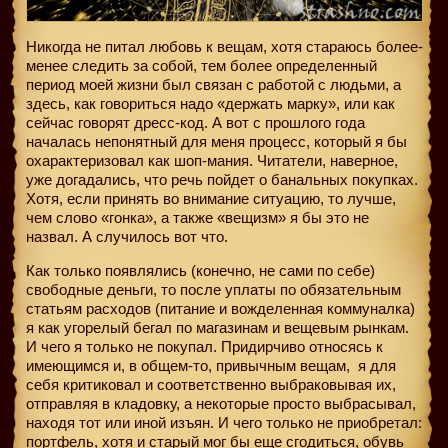
Никогда не питал любовь к вещам, хотя стараюсь более-
менее следить за собой, тем более определенный
период моей жизни был связан с работой с людьми, а
здесь, как говориться надо «держать марку», или как
сейчас говорят дресс-код. А вот с прошлого года
началась непонятный для меня процесс, который я бы
охарактеризовал как шоп-мания. Читатели, наверное,
уже догадались, что речь пойдет о банальных покупках.
Хотя, если принять во внимание ситуацию, то лучше,
чем слово «гонка», а также «вещизм» я бы это не
назвал. А случилось вот что.
Как только появлялись (конечно, не сами по себе)
свободные деньги, то после уплаты по обязательным
статьям расходов (питание и вожделенная коммуналка)
я как угорелый бегал по магазинам и вещевым рынкам.
И чего я только не покупал. Придирчиво относясь к
имеющимся и, в общем-то, привычным вещам,
я для
себя критиковал и соответственно выбраковывая их,
отправляя в кладовку, а некоторые просто выбрасывал,
находя тот или иной изъян. И чего только не приобретал:
портфель, хотя и старый мог бы еще сгодиться, обувь