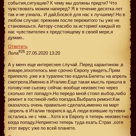
события,ситуации? К чему мы должны придти? Что
чувствовать можем наперед? Я в течение десятка лет
так и не узнала.. И дай,Бог,всё для нас к лучшему! Но в
любом случае: прежним после пережитого ты уже не
становишься. Автору-спасибо за историю! каждый из
нас чувствителен к предстоящему в своей мере,я
думаю..
Ответить
#26
Лола
27.05.2020 13:20
А у менч еще интереснее случай .Перед карантином ,в
январе,зпхотелось мне срочно Європу увидеть.Прям
припекло ,уже и в турагенство ездила.Билеты на апрель
смотрела.Именно в Италию.Еще такая мысль пришла в
голову:»не сьезжу сейчас-вообще неизвестно через
сколько лет попаду».Но передо мной стоял выбор,либо
ремонт в гостиной-либо поездка.Выбрала ремонт.Как
оказалось очень правильно сделала,именно на март
-апрель в Италии творился ад.А люди взявшие путевки
остались не с чем…Хотя и в Европу я теперь неизвестно
когда попаду.Неприятно теперь туда ехать.Страх ,хотя
этот вирус уже по всей планете.