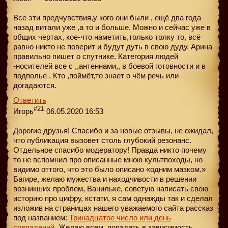
Все эти предчувствия,у кого они были , ещё два года
назад витали уже ,а то и больше. Можно и сейчас уже в
общих чертах, кое-что наметить,только толку то, всё
равно никто не поверит и будут дуть в свою дуду. Арина
правильно пишет о спутнике. Категория людей
-носителей все с ,,антеннами,, в боевой готовности и в
подполье . Кто ,поймёт,то знает о чём речь или
догадаются.
Ответить
#21
Игорь
06.05.2020 16:53
Дорогие друзья! Спасибо и за новые отзывы, не ожидал,
что публикация вызовет столь глубокий резонанс.
Отдельное спасибо модератору! Правда никто почему
то не вспомнил про описанные мною культпоходы, но
видимо оттого, что это было описано «одним мазком.»
Багире, желаю мужества и находчивости в решении
возникших проблем, Ванильке, советую написать свою
историю про цифру, кстати, я сам однажды так и сделал
изложив на страницах нашего уважаемого сайта рассказ
под названием:
Тринадцатое число или день
совпадений
. Желаю всем, попадать в зависимость