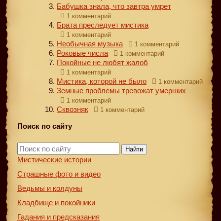
Бабушка знала, что завтра умрет
1 комментарий
Брата преследует мистика
1 комментарий
Необычная музыка
1 комментарий
Роковые числа
1 комментарий
Покойные не любят жалоб
1 комментарий
Мистика, которой не было
1 комментарий
Земные проблемы тревожат умерших
1 комментарий
Сквозняк
1 комментарий
Поиск по сайту
Найти
Мистические истории
Страшные фото и видео
Ведьмы и колдуны
Кладбище и покойники
Гадания и предсказания