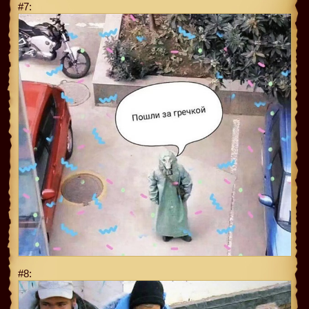
#7:
#8: