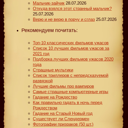
Мальчик-зайчик
28.07.2026
Откуда взялся этот странный мальчик?
25.07.2026
Верю и не верю в порчу и сглаз
25.07.2026
Рекомендуем почитать:
Топ-10 классических фильмов ужасов
Список 10 лучших фильмов ужасов за
2021 год
Подборка лучших фильмов ужасов 2020
года
Страшные мультики
Список триллеров с непредсказуемой
развязкой
Лучшие фильмы про вампиров
Самые страшные компьютерные игры
Гадание на Рождество
Как правильно гадать в ночь перед
Рождеством
Гадание на Старый Новый год
Существует ли Слендермен
Фотографии призраков (50 шт.)