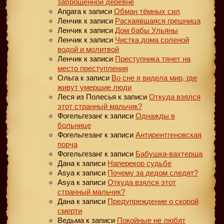
заброшенной деревне
Angara
к записи
Обман тёмных сил
Ленчик
к записи
Раскаявшаяся грешница
Ленчик
к записи
Дом бабы Ульяны
Ленчик
к записи
Чистка дома соленой
водой и молитвой
Ленчик
к записи
Преступника тянет на
место преступления
Ольга
к записи
Во сне я видела мир, где
живут умершие люди
Леся из Полесья
к записи
Откуда взялся
этот странный мальчик?
Фогельгезанг
к записи
Однажды в
больнице
Фогельгезанг
к записи
Антирентгеновская
порча
Фогельгезанг
к записи
Бабушка-вахтерша
Дана
к записи
Наперекор судьбе
Asya
к записи
Почему за дедом следят?
Asya
к записи
Откуда взялся этот
странный мальчик?
Дана
к записи
Предупреждение о скорой
смерти
Ведьма
к записи
Покойные не любят