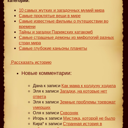
категории:
10 самых жутких и загадочных мумий мира
Самые проклятые вещи в мире
Самые известные фильмы о путешествии во
времени
Тайны и загадки Парижских катакомб
Самые страшные демоны из мифологий разных
стран мира
Самые глубокие каньоны планеты
Рассказать историю
Новые комментарии:
Дана
к записи
Как мама к колдуну ходила
Эля
к записи
Загадки, на которые нет
ответа
Эля
к записи
Земные проблемы тревожат
умерших
Оля
к записи
Сквозняк
Игорь
к записи
Мистика, которой не было
Кира*
к записи
Странная история в