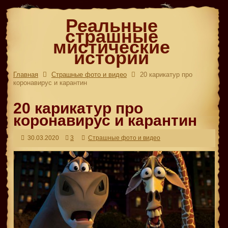
Реальные
страшные
мистические
истории
Главная
Страшные фото и видео
20 карикатур про
коронавирус и карантин
20 карикатур про
коронавирус и карантин
30.03.2020
3
Страшные фото и видео