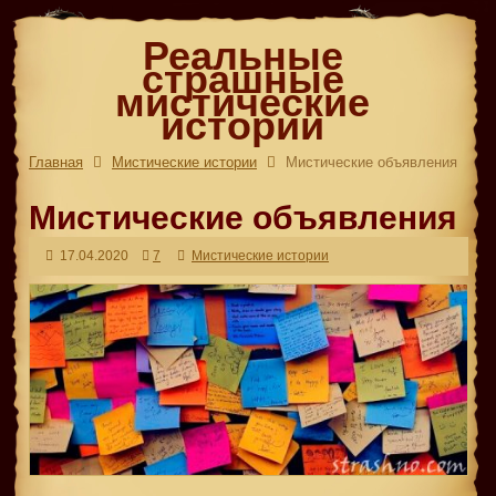
Реальные
страшные
мистические
истории
Главная
Мистические истории
Мистические объявления
Мистические объявления
17.04.2020
7
Мистические истории