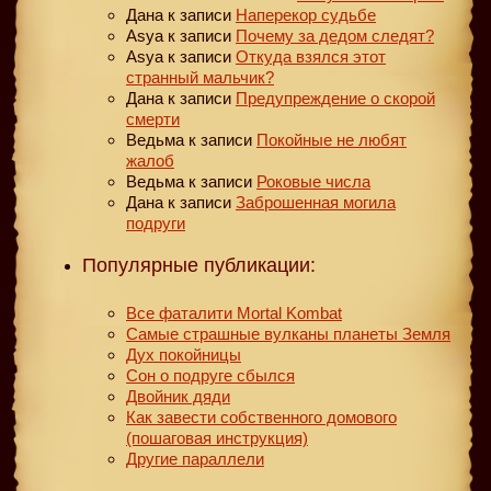
Дана
к записи
Наперекор судьбе
Asya
к записи
Почему за дедом следят?
Asya
к записи
Откуда взялся этот
странный мальчик?
Дана
к записи
Предупреждение о скорой
смерти
Ведьма
к записи
Покойные не любят
жалоб
Ведьма
к записи
Роковые числа
Дана
к записи
Заброшенная могила
подруги
Популярные публикации:
Все фаталити Mortal Kombat
Самые страшные вулканы планеты Земля
Дух покойницы
Сон о подруге сбылся
Двойник дяди
Как завести собственного домового
(пошаговая инструкция)
Другие параллели