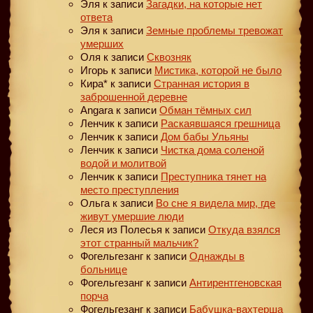
Эля
к записи
Загадки, на которые нет
ответа
Эля
к записи
Земные проблемы тревожат
умерших
Оля
к записи
Сквозняк
Игорь
к записи
Мистика, которой не было
Кира*
к записи
Странная история в
заброшенной деревне
Angara
к записи
Обман тёмных сил
Ленчик
к записи
Раскаявшаяся грешница
Ленчик
к записи
Дом бабы Ульяны
Ленчик
к записи
Чистка дома соленой
водой и молитвой
Ленчик
к записи
Преступника тянет на
место преступления
Ольга
к записи
Во сне я видела мир, где
живут умершие люди
Леся из Полесья
к записи
Откуда взялся
этот странный мальчик?
Фогельгезанг
к записи
Однажды в
больнице
Фогельгезанг
к записи
Антирентгеновская
порча
Фогельгезанг
к записи
Бабушка-вахтерша