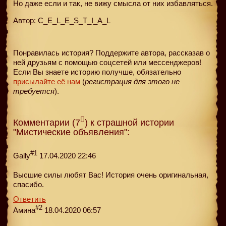
Но даже если и так, не вижу смысла от них избавляться.
Автор: C_E_L_E_S_T_I_A_L
Понравилась история? Поддержите автора, рассказав о
ней друзьям с помощью соцсетей или мессенджеров!
Если Вы знаете историю получше, обязательно
присылайте её нам
(
регистрация для этого не
требуется
).
Комментарии (7
) к страшной истории
"Мистические объявления":
#1
Gally
17.04.2020 22:46
Высшие силы любят Вас! История очень оригинальная,
спасибо.
Ответить
#2
Амина
18.04.2020 06:57