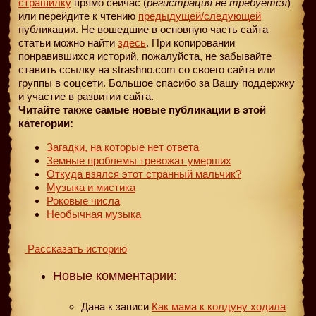
страшилку
прямо сейчас (
регистрация не требуется
)
или перейдите к чтению
предыдущей
/следующей
публикации. Не вошедшие в основную часть сайта
статьи можно найти
здесь
. При копировании
понравившихся историй, пожалуйста, не забывайте
ставить ссылку на strashno.com со своего сайта или
группы в соцсети. Большое спасибо за Вашу поддержку
и участие в развитии сайта.
Читайте также самые новые публикации в этой
категории:
Загадки, на которые нет ответа
Земные проблемы тревожат умерших
Откуда взялся этот странный мальчик?
Музыка и мистика
Роковые числа
Необычная музыка
Рассказать историю
Новые комментарии:
Дана
к записи
Как мама к колдуну ходила