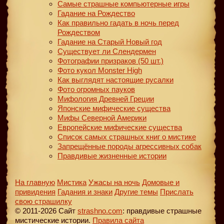
Самые страшные компьютерные игры
Гадание на Рождество
Как правильно гадать в ночь перед
Рождеством
Гадание на Старый Новый год
Существует ли Слендермен
Фотографии призраков (50 шт.)
Фото кукол Monster High
Как выглядят настоящие русалки
Фото огромных пауков
Мифология Древней Греции
Японские мифические существа
Мифы Северной Америки
Европейские мифические существа
Список самых страшных книг о мистике
Запрещённые породы агрессивных собак
Правдивые жизненные истории
На главную
Мистика
Ужасы на ночь
Домовые и
привидения
Гадания и знаки
Другие темы
Прислать
свою страшилку
© 2011-2026 Сайт
strashno.com
: правдивые страшные
мистические истории.
Правила сайта