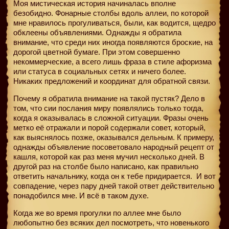
Моя мистическая история начиналась вполне
безобидно. Фонарные столбы вдоль аллеи, по которой
мне нравилось прогуливаться, были, как водится, щедро
обклеены объявлениями. Однажды я обратила
внимание, что среди них иногда появляются броские, на
дорогой цветной бумаге. При этом совершенно
некоммерческие, а всего лишь фраза в стиле афоризма
или статуса в социальных сетях и ничего более.
Никаких предложений и координат для обратной связи.
Почему я обратила внимание на такой пустяк? Дело в
том, что сии послания миру появлялись только тогда,
когда я оказывалась в сложной ситуации. Фразы очень
метко её отражали и порой содержали совет, который,
как выяснялось позже, оказывался дельным. К примеру,
однажды объявление посоветовало народный рецепт от
кашля, которой как раз меня мучил несколько дней. В
другой раз на столбе было написано, как правильно
ответить начальнику, когда он к тебе придирается.
И вот
совпадение, через пару дней такой ответ действительно
понадобился мне. И всё в таком духе.
Когда же во время прогулки по аллее мне было
любопытно без всяких дел посмотреть, что новенького