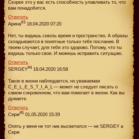
Скорее это у вас есть способность улавливать то, что
вам понадобится.
Ответить
#3
Арина
18.04.2020 07:20
Нет, ты видишь сквозь время и пространство. А образы
складываются в понятные только тебе послания. В
твоем случает, для тебя это здорово. Потому, что ты
видишь только свое. И можешь исправить ситуацию.
Ответить
#4
SERGEY
18.04.2020 16:58
Такое в жизни наблюдается, но уважаемая
C_E_L_E_S_T_I_A_L — может не следует писать о
самом сокровенном, что вам помогает в жизни. Как вы
думаете.
Ответить
#5
Серж
01.05.2020 15:39
Опять у меня не тот ник высветился — не SERGEY а
Серж