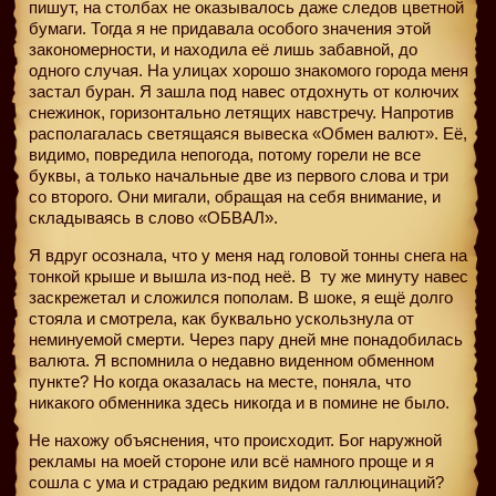
пишут, на столбах не оказывалось даже следов цветной
бумаги. Тогда я не придавала особого значения этой
закономерности, и находила её лишь забавной, до
одного случая. На улицах хорошо знакомого города меня
застал буран. Я зашла под навес отдохнуть от колючих
снежинок, горизонтально летящих навстречу. Напротив
располагалась светящаяся вывеска «Обмен валют». Её,
видимо, повредила непогода, потому горели не все
буквы, а только начальные две из первого слова и три
со второго. Они мигали, обращая на себя внимание, и
складываясь в слово «ОБВАЛ».
Я вдруг осознала, что у меня над головой тонны снега на
тонкой крыше и вышла из-под неё. В
ту же минуту навес
заскрежетал и сложился пополам. В шоке, я ещё долго
стояла и смотрела, как буквально ускользнула от
неминуемой смерти. Через пару дней мне понадобилась
валюта. Я вспомнила о недавно виденном обменном
пункте? Но когда оказалась на месте, поняла, что
никакого обменника здесь никогда и в помине не было.
Не нахожу объяснения, что происходит. Бог наружной
рекламы на моей стороне или всё намного проще и я
сошла с ума и страдаю редким видом галлюцинаций?