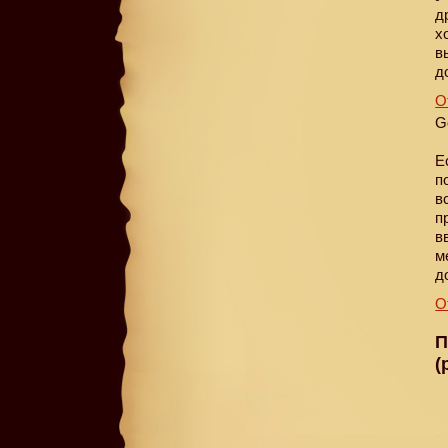
д
х
в
д
О
G
Е
п
в
п
в
м
д
О
П
(