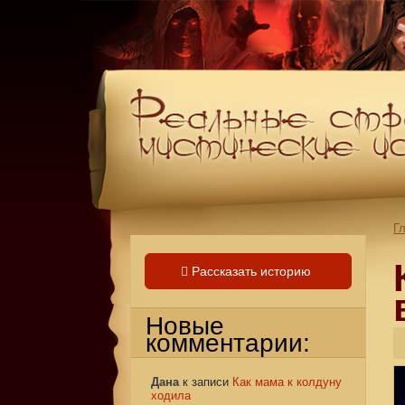
Г
Рассказать историю
Новые
комментарии:
Дана
к записи
Как мама к колдуну
ходила