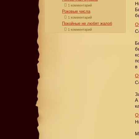
Н
1 комментарий
Б
Роковые числа
б
1 комментарий
Покойные не любят жалоб
О
1 комментарий
С
Б
б
к
п
в
О
С
З
А
к
О
Н
М