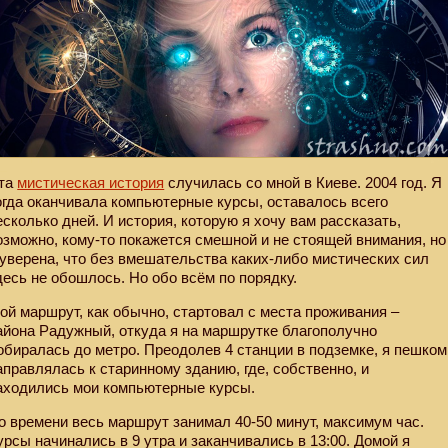
та
мистическая история
случилась со мной в Киеве. 2004 год. Я
огда оканчивала компьютерные курсы, оставалось всего
есколько дней. И история, которую я хочу вам рассказать,
озможно, кому-то покажется смешной и не стоящей внимания, но
 уверена, что без вмешательства каких-либо мистических сил
десь не обошлось. Но обо всём по порядку.
ой маршрут, как обычно, стартовал с места проживания –
айона Радужный, откуда я на маршрутке благополучно
обиралась до метро. Преодолев 4 станции в подземке, я пешком
аправлялась к старинному зданию, где, собственно, и
аходились мои компьютерные курсы.
о времени весь маршрут занимал 40-50 минут, максимум час.
урсы начинались в 9 утра и заканчивались в 13:00. Домой я