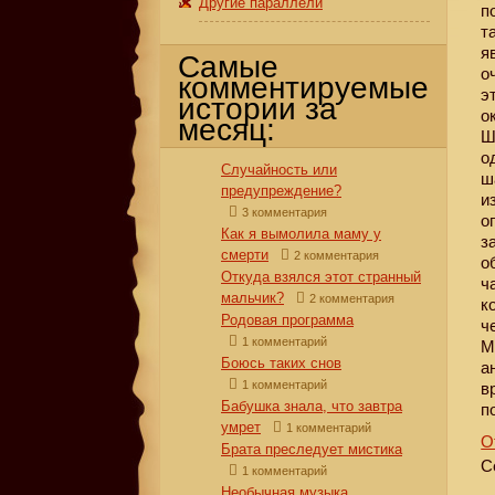
Другие параллели
п
т
я
Самые
о
комментируемые
э
истории за
о
месяц:
Ш
о
Случайность или
ш
предупреждение?
и
3 комментария
о
Как я вымолила маму у
з
смерти
2 комментария
о
Откуда взялся этот странный
ч
мальчик?
2 комментария
к
Родовая программа
ч
1 комментарий
М
Боюсь таких снов
а
1 комментарий
в
Бабушка знала, что завтра
по
умрет
1 комментарий
О
Брата преследует мистика
С
1 комментарий
Необычная музыка