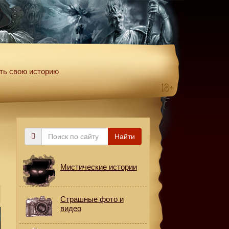
ть свою историю
Поиск
Найти
по
сайту
Мистические истории
Страшные фото и
видео