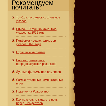
Рекомендуем
почитать:
Топ-10 классических фильмов
ужасов
Список 10 лучших фильмов
ужасов за 2021 год
Подборка лучших фильмов
ужасов 2020 года
Страшные мультики
Список триллеров с
непредсказуемой развязкой
Лучшие фильмы про вампиров
Самые страшные компьютерные
игры
Гадание на Рождество
Как правильно гадать в ночь
перед Рождеством