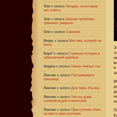
Эля
к записи
Загадки, на которые
нет ответа
Эля
к записи
Земные проблемы
тревожат умерших
Оля
к записи
Сквозняк
Игорь
к записи
Мистика, которой не
было
Э
т
Кира*
к записи
Странная история в
заброшенной деревне
н
в
Angara
к записи
Обман тёмных сил
я
з
Ленчик
к записи
Раскаявшаяся
грешница
М
р
Ленчик
к записи
Дом бабы Ульяны
д
н
Ленчик
к записи
Чистка дома
соленой водой и молитвой
н
Ленчик
к записи
Преступника тянет
П
на место преступления
К