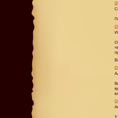
О
С
П
О
И
О
«
п
В
О
А
В
в
в
О
А
У