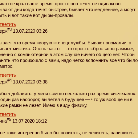
икто не крал ваше время, просто оно течет не одинаково.
ывают дни когда течет быстрее, бывает что медленнее, а могут
ыть и вот такие вот дыры-провалы.
тветить
#3
ерж
13.07.2020 03:26
ывает, что время «воруют» спецслужбы. Бывают аномалии, а
ывает мистика. Очень часто — это просто сброс «программы»,
онечно с компьютерной в этом случае ничего общего нет. Чтобы
онять что произошло с вами, надо четко вспомнить все что было
 метро.
тветить
#4
ерж
13.07.2020 03:38
абыл добавить, у меня самого несколько раз время «исчезало».
 один раз наоборот, вылетел в будущее — что уж вообще ни в
акие рамки не лезет. Имею в виду физику.
тветить
#5
ина
13.07.2020 18:12
не тоже интересно было бы почитать, не ленитесь, напишитеь