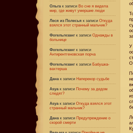
о
Ольга
к записи
Во сне я видела
мир, где живут умершие люди
Т
п
Леся из Полесья
к записи
Откуда
с
взялся этот странный мальчик?
о
Фогельгезанг
к записи
Однажды в
з
больнице
У
Фогельгезанг
к записи
о
Антирентгеновская порча
с
О
Фогельгезанг
к записи
Бабушка-
вахтерша
П
н
Дана
к записи
Наперекор судьбе
в
Asya
к записи
Почему за дедом
о
следят?
и
с
Asya
к записи
Откуда взялся этот
б
странный мальчик?
Л
Дана
к записи
Предупреждение о
скорой смерти
а
К
Ведьма
к записи
Покойные не