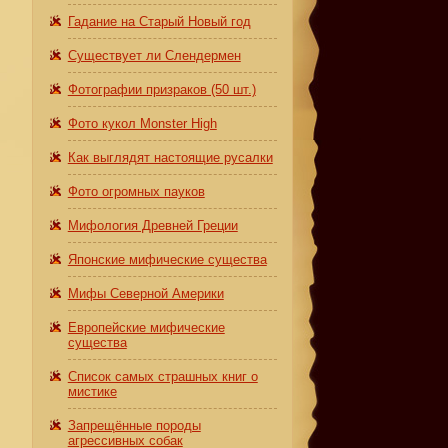
Гадание на Старый Новый год
Существует ли Слендермен
Фотографии призраков (50 шт.)
Фото кукол Monster High
Как выглядят настоящие русалки
Фото огромных пауков
Мифология Древней Греции
Японские мифические существа
Мифы Северной Америки
Европейские мифические
существа
Список самых страшных книг о
мистике
Запрещённые породы
агрессивных собак