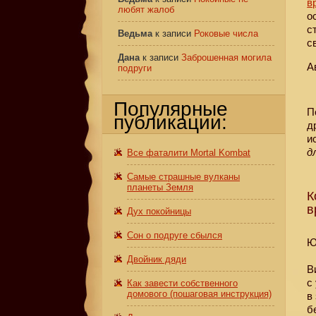
в
любят жалоб
о
с
Ведьма
к записи
Роковые числа
с
Дана
к записи
Заброшенная могила
А
подруги
Популярные
П
публикации:
д
и
д
Все фаталити Mortal Kombat
Самые страшные вулканы
планеты Земля
К
в
Дух покойницы
Сон о подруге сбылся
Ю
Двойник дяди
В
с
Как завести собственного
домового (пошаговая инструкция)
в
б