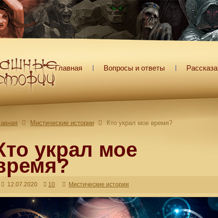
Главная
Вопросы и ответы
Рассказа
лавная
Мистические истории
Кто украл мое время?
Кто украл мое
время?
12.07.2020
10
Мистические истории