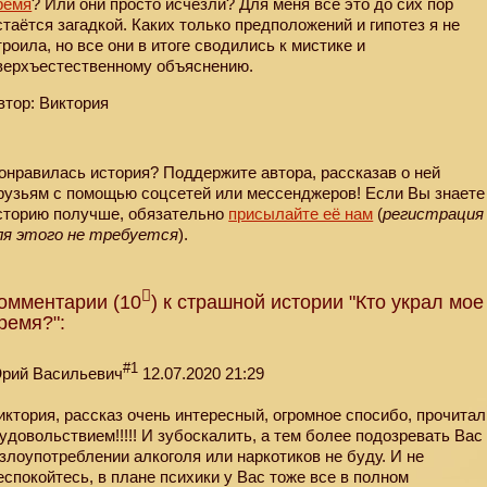
ремя
? Или они просто исчезли? Для меня всё это до сих пор
стаётся загадкой. Каких только предположений и гипотез я не
троила, но все они в итоге сводились к мистике и
верхъестественному объяснению.
втор: Виктория
онравилась история? Поддержите автора, рассказав о ней
рузьям с помощью соцсетей или мессенджеров! Если Вы знаете
сторию получше, обязательно
присылайте её нам
(
регистрация
ля этого не требуется
).
омментарии (10
) к страшной истории "Кто украл мое
ремя?":
#1
рий Васильевич
12.07.2020 21:29
иктория, рассказ очень интересный, огромное спосибо, прочитал
 удовольствием!!!!! И зубоскалить, а тем более подозревать Вас
 злоупотреблении алкоголя или наркотиков не буду. И не
еспокойтесь, в плане психики у Вас тоже все в полном