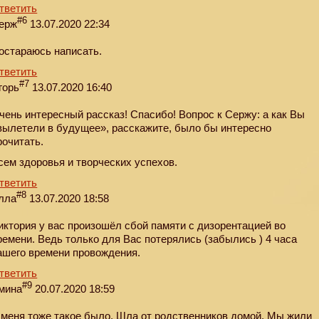
тветить
#6
ерж
13.07.2020 22:34
остараюсь написать.
тветить
#7
горь
13.07.2020 16:40
чень интересный рассказ! Спасибо! Вопрос к Сержу: а как Вы
вылетели в будущее», расскажите, было бы интересно
рочитать.
сем здоровья и творческих успехов.
тветить
#8
лла
13.07.2020 18:58
иктория у вас произошёл сбой памяти с дизорентацией во
ремени. Ведь только для Вас потерялись (забылись ) 4 часа
ашего времени провождения.
тветить
#9
мина
20.07.2020 18:59
 меня тоже такое было. Шла от родственников домой. Мы жили