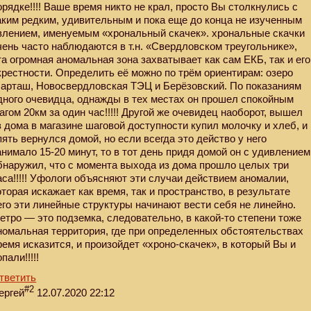
орядке!!!! Ваше время никто не крал, просто Вы столкнулись с
аким редким, удивительным и пока еще до конца не изученным
влением, именуемым «хрональный скачек». хрональные скачки
чень часто наблюдаются в т.н. «Свердловском треугольнике»,
та огромная аномальная зона захватывает как сам ЕКБ, так и его
крестности. Определить её можно по трём ориентирам: озеро
арташ, Новосвердловская ТЭЦ и Берёзовский. По показаниям
дного очевидца, однажды в тех местах он прошел спокойным
агом 20км за один час!!!!! Другой же очевидец наоборот, вышел
з дома в магазине шаговой доступности купил молочку и хлеб, и
пять вернулся домой, но если всегда это действо у него
анимало 15-20 минут, то в тот день придя домой он с удивлением
бнаружил, что с момента выхода из дома прошло целых три
аса!!!!! Уфологи объясняют эти случаи действием аномалии,
оторая искажает как время, так и пространство, в результате
его эти линейные структуры начинают вести себя не линейно.
етро — это подземка, следовательно, в какой-то степени тоже
номальная территория, где при определенных обстоятельствах
ремя исказится, и произойдет «хроно-скачек», в который Вы и
пали!!!!!
тветить
#2
ергей
12.07.2020 22:12