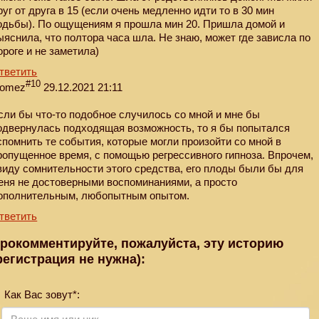
руг от друга в 15 (если очень медленно идти то в 30 мин
одьбы). По ощущениям я прошла мин 20. Пришла домой и
ыяснила, что полтора часа шла. Не знаю, может где зависла по
ороге и не заметила)
тветить
#10
omez
29.12.2021 21:11
сли бы что-то подобное случилось со мной и мне бы
одвернулась подходящая возможность, то я бы попытался
спомнить те события, которые могли произойти со мной в
ропущенное время, с помощью регрессивного гипноза. Впрочем,
виду сомнительности этого средства, его плоды были бы для
еня не достоверными воспоминаниями, а просто
ополнительным, любопытным опытом.
тветить
рокомментируйте, пожалуйста, эту историю
регистрация не нужна):
Как Вас зовут*: