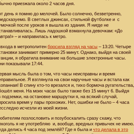
бычно приезжала около 2 часов дня.
от день я помню до мелочей. Было солнечно, безветренно,
редсказуемо. В светлых джинсах, стильной футболке и
с
умочкой после уроков я вышла из здания. Я нигде не
станавливалась. Лишь ладошкой взмахнула девочкам: «До
автра!» – и направилась к метро.
 входа в метрополитен
бросила взгляд на часы
– 13:20. Четыре
становки занимают примерно 25 минут. Однако, выйдя на своей
танции, я обратила внимание на большие электронные часы.
ни показывали 17:44.
ервая мысль была о том, что часы неисправны и время
еправильное. Я взглянула на свои наручные часы и встала как
копанная! В спину кто-то врезался и, тихо бормоча ругательства
бошёл меня. На моих часах было также без 15 минут 6. Выйдя
з подземки, на остановке маршрутки я, на всякий случай,
просила время у пары прохожих. Нет, ошибки не было – 4 часа
есследно исчезли из моей жизни.
юбителям позлословить и позубоскалить сразу скажу, что
лкоголь я не употребляю
и, вообще, вредных привычек не имею
уда делись 4 часа под землёй? Где я была и
что делала в это