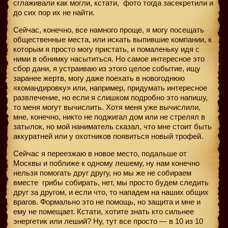
сглаживали как могли, кстати,
фото тогда засекретили и
до сих пор их не найти.
Сейчас, конечно, все намного проще, я могу посещать
общественные места, или искать выпившие компании, к
которым я просто могу пристать, и помаленьку идя с
ними в обнимку насытиться. Но самое интересное это
сбор дани, я устраиваю из этого целое событие, ищу
заранее жертв, могу даже поехать в новогоднюю
«командировку» или, например, придумать интересное
развлечение, но если я слишком подробно это напишу,
то меня могут вычислить. Хотя меня уже вычислили,
мне, конечно, никто не поджигал дом или не стрелял в
затылок, но мой наниматель сказал, что мне стоит быть
аккуратней или у охотников появиться новый трофей.
Сейчас я переезжаю в новое место, подальше от
Москвы и поближе к одному лешему, ну нам конечно
нельзя помогать друг другу, но мы же не собираем
вместе
грибы собирать, нет, мы просто будем следить
друг за другом, и если что, то нападем на наших общих
врагов. Формально это не помощь, но защита и мне и
ему не помещает. Кстати, хотите знать кто сильнее
энергетик или леший? Ну, тут все просто — в 10 из 10