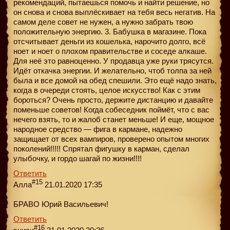
рекомендаций, пытаешься помочь и найти решение, но
он снова и снова выплёскивает на тебя весь негатив. На
самом деле совет не нужен, а нужно забрать твою
положительную энергию. 3. Бабушка в магазине. Пока
отсчитывает деньги из кошелька, нарочито долго, всё
ноет и ноет о плохом правительстве и соседе алкаше.
Для неё это равноценно. У продавца уже руки трясутся.
Идёт откачка энергии. И желательно, чтоб толпа за ней
была и все домой на обед спешили. Это ещё надо знать,
когда в очереди стоять, целое искусство! Как с этим
бороться? Очень просто, держите дистанцию и давайте
поменьше советов! Когда собеседник поймёт, что с вас
нечего взять, то и жалоб станет меньше! И еще, мощное
народное средство — фига в кармане, надежно
защищает от всех вампиров, проверено опытом многих
поколений!!!!! Спрятал фигушку в карман, сделал
улыбочку, и гордо шагай по жизни!!!!
Ответить
#15
Алла
21.01.2020 17:35
БРАВО Юрий Васильевич!
Ответить
#16