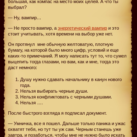
большая, как компас на место моих целей. А что ты
выбрал?
— Ну, вампир…
— Не просто вампир, а
энергетический вампир
и это
стоит учитывать, хотя времени на выбор уже нет.
Он протянул
мне обычную желтоватую, плотную
бумагу, на которой было много цифр, условий и еще
каких-то примечаний. Я могу написать тут то, что сумел
выцепить тогда глазами, но вам, как и мне, тогда это
даст немного:
Душу нужно сдавать начальнику в канун нового
года.
Нельзя выбирать черные души.
Нельзя конфликтовать с черными душами.
Нельзя ….
После быстрого взгляда я подписал документ.
— Умничка, все я пошел. Дальше только паника и ужас
охватят тебя, но тут ты уж сам. Черным станешь уже
завтра, и позаботься, чтобы мне не нужно было искать