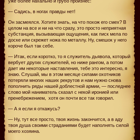
уже более нахально и грубо произнес:
— Садись, в ногах правды нет!
Он засмеялся. Хотите знать, на что похож его смех? В
целом на все и ни на что сразу, это просто неприятная
субстанция, вызывающая ощущения, как писк мела по
доске или скрежет ножа по металлу. Ну, смешок у него
короче был так себе.
— Итак, если коротко, то я служитель дьявола, который
вербует других служителей, но ниже рангом, а потом
дает им некоторые наставления, тебе это интересно, я
знаю. Слушай, мы в этом месяце силами охотников
потеряли многих наших рекрутов и нам нужно снова
пополнить ряды нашей доблестной армии, — последнее
слово мой наниматель сказал с некой иронией или
пренебрежением,
хотя он почти все так говорил.
— А я если я откажусь?
— Ну, тут все просто, твоя жизнь закончится, а в аду
твоя душа своими страданиями будет наполнять силой
моего хозяина.