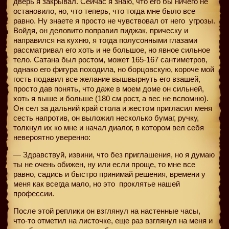
дверь я закрывал. Сейчас я знаю, что его бы ничего не
остановило, но, что теперь, что тогда мне было все
равно. Ну знаете я просто не чувствовал от него
угрозы.
Войдя, он деловито поправил пиджак, прическу и
направился на кухню, я тогда полусонными глазами
рассматривал его хоть и не большое, но явное сильное
тело. Сатана был ростом, может 165-167 сантиметров,
однако его фигура походила, но борцовскую, короче мой
гость подавил все желание вышвырнуть его взашей,
просто дав понять, что даже в моем доме он сильней,
хоть я выше и больше (180 см рост, а вес не вспомню).
Он сел за дальний край стола и жестом пригласил меня
сесть напротив, он выложил несколько бумаг, ручку,
толкнул их ко мне и начал диалог, в котором вел себя
невероятно уверенно:
— Здравствуй, извини, что без приглашения, но я думаю
ты не очень обижен, ну или если проще, то мне все
равно, садись и быстро принимай решения, времени у
меня как всегда мало, но это
проклятье нашей
профессии.
После этой реплики он взглянул на настенные часы,
что-то отметил на листочке, еще раз взглянул на меня и