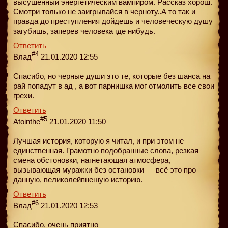
высушенный энергетическим вампиром. Рассказ хорош.
Смотри только не заигрывайся в черноту..А то так и
правда до преступления дойдешь и человеческую душу
загубишь, заперев человека где нибудь.
Ответить
#4
Влад
21.01.2020 12:55
Спасибо, но черные души это те, которые без шанса на
рай попадут в ад , а вот парнишка мог отмолить все свои
грехи.
Ответить
#5
Atointhe
21.01.2020 11:50
Лучшая история, которую я читал, и при этом не
единственная. Грамотно подобранные слова, резкая
смена обстоновки, нагнетающая атмосфера,
вызывающая муражки без остановки — всё это про
данную, великолейпнешую историю.
Ответить
#6
Влад
21.01.2020 12:53
Спасибо, очень приятно