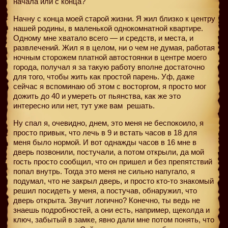
начала или с конца?
Начну с конца моей старой жизни. Я жил близко к центру
нашей родины, в маленькой однокомнатной квартире.
Одному мне хватало всего — и средств, и места, и
развлечений. Жил я в целом, ни о чем не думая, работая
ночным сторожем платной автостоянки в центре моего
города, получал я за такую работу вполне достаточно
для того, чтобы жить как простой парень. Уф, даже
сейчас я вспоминаю об этом с восторгом, я просто мог
дожить до 40 и умереть от пьянства, как же это
интересно или нет, тут уже вам
решать.
Ну спал я, очевидно, днем, это меня не беспокоило, я
просто привык, что лечь в 9 и встать часов в 18 для
меня было нормой. И вот однажды часов в 16 мне в
дверь позвонили, постучали, а потом открыли, да мой
гость просто сообщил, что он пришел и без препятствий
попал внутрь. Тогда это меня не сильно напугало, я
подумал, что не закрыл дверь, и просто кто-то знакомый
решил посидеть у меня, а постучав, обнаружил, что
дверь открыта. Звучит логично? Конечно, ты ведь не
знаешь подробностей, а они есть, например, щеколда и
ключ, забытый в замке, явно дали мне потом понять, что