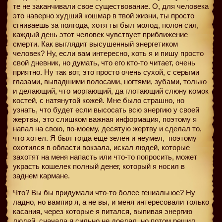
те не заканчивали свое существование. О, для человека
это наверно худший кошмар в твой жизни, ты просто
сгниваешь за полгода, хотя ты был молод, полон сил,
каждый день этот человек чувствует приближение
смерти. Как выглядит высушенный энергетиком
человек? Ну, если вам интересно, хоть я и пишу просто
свой дневник, но думать, что его кто-то читает, очень
приятно. Ну так вот, это просто очень сухой, с серыми
глазами, выпадшими волосами, ногтями, зубами, только
и делающий, что моргающий, да глотающий слюну комок
костей, с натянутой кожей. Мне было страшно, но
узнать, что будет если высосать всю энергию у своей
жертвы, это слишком важная информация, поэтому я
напал на свою, по-моему, десятую жертву и сделал то,
что хотел. Я был тогда еще зелен и неумел,
поэтому
охотился в области вокзала, искал людей, которые
захотят на меня напасть или что-то попросить, может
украсть кошелек полный денег, который я носил в
заднем кармане.
Что? Вы бы придумали что-то более гениальное? Ну
ладно, но вампир я, а не вы, и меня интересовали только
касания, через которые я питался, выпивая энергию
людей, сначала я сильно не доедал, но потом решил,