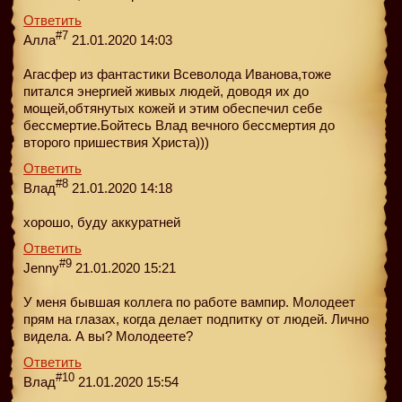
Ответить
#7
Алла
21.01.2020 14:03
Агасфер из фантастики Всеволода Иванова,тоже
питался энергией живых людей, доводя их до
мощей,обтянутых кожей и этим обеспечил себе
бессмертие.Бойтесь Влад вечного бессмертия до
второго пришествия Христа)))
Ответить
#8
Влад
21.01.2020 14:18
хорошо, буду аккуратней
Ответить
#9
Jenny
21.01.2020 15:21
У меня бывшая коллега по работе вампир. Молодеет
прям на глазах, когда делает подпитку от людей. Лично
видела. А вы? Молодеете?
Ответить
#10
Влад
21.01.2020 15:54