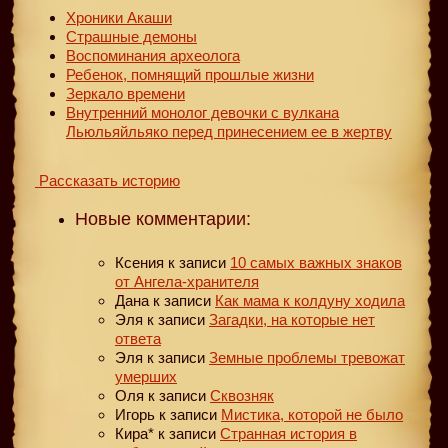
Хроники Акаши
Страшные демоны
Воспоминания археолога
Ребенок, помнящий прошлые жизни
Зеркало времени
Внутренний монолог девочки с вулкана
Льюльяйльяко перед принесением ее в жертву
Рассказать историю
Новые комментарии:
Ксения
к записи
10 самых важных знаков
от Ангела-хранителя
Дана
к записи
Как мама к колдуну ходила
Эля
к записи
Загадки, на которые нет
ответа
Эля
к записи
Земные проблемы тревожат
умерших
Оля
к записи
Сквозняк
Игорь
к записи
Мистика, которой не было
Кира*
к записи
Странная история в