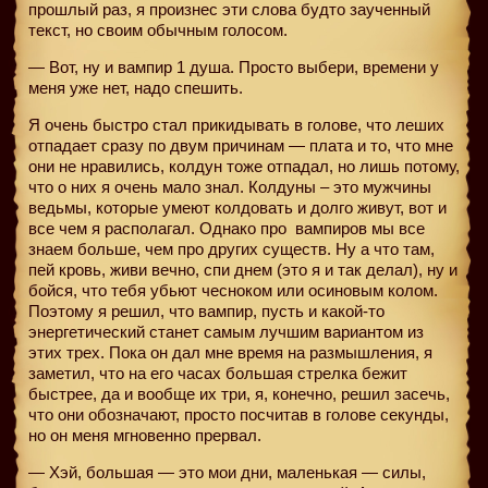
прошлый раз, я произнес эти слова будто заученный
текст, но своим обычным голосом.
— Вот, ну и вампир 1 душа. Просто выбери, времени у
меня уже нет, надо спешить.
Я очень быстро стал прикидывать в голове, что леших
отпадает сразу по двум причинам — плата и то, что мне
они не нравились, колдун тоже отпадал, но лишь потому,
что о них я очень мало знал. Колдуны – это мужчины
ведьмы, которые умеют колдовать и долго живут, вот и
все чем я располагал. Однако про
вампиров мы все
знаем больше, чем про других существ. Ну а что там,
пей кровь, живи вечно, спи днем (это я и так делал), ну и
бойся, что тебя убьют чесноком или осиновым колом.
Поэтому я решил, что вампир, пусть и какой-то
энергетический станет самым лучшим вариантом из
этих трех. Пока он дал мне время на размышления, я
заметил, что на его часах большая стрелка бежит
быстрее, да и вообще их три, я, конечно, решил засечь,
что они обозначают, просто посчитав в голове секунды,
но он меня мгновенно прервал.
— Хэй, большая — это мои дни, маленькая — силы,