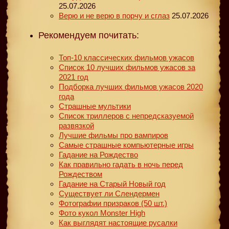
25.07.2026
Верю и не верю в порчу и сглаз
25.07.2026
Рекомендуем почитать:
Топ-10 классических фильмов ужасов
Список 10 лучших фильмов ужасов за
2021 год
Подборка лучших фильмов ужасов 2020
года
Страшные мультики
Список триллеров с непредсказуемой
развязкой
Лучшие фильмы про вампиров
Самые страшные компьютерные игры
Гадание на Рождество
Как правильно гадать в ночь перед
Рождеством
Гадание на Старый Новый год
Существует ли Слендермен
Фотографии призраков (50 шт.)
Фото кукол Monster High
Как выглядят настоящие русалки