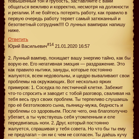
повышенный тон и грубость, заставляйте с вами
общаться вежливо и корректно, несмотря на должности
и регалии. И не бойтесь потерять работу, как правило в
первую очередь работу теряет самый затюканный и
безответный сотрудник!!!! О лунных вампирах напишу
ниже.
Ответить
#14
Юрий Васильевич
21.01.2020 16:57
2. Лунный вампир, похищает вашу энергию тайно, как бы
ворую ее. Его негативная эмоция — раздражение. Это
как правило нытики, зануды, которые постоянно
жалуются, всем недовольны, и щедро вываливают свои
проблемы на окружающих. Вот несколько ярких
примеров: 1. Соседка по лестничной клетке. Забежит
что-то спросить и заводит с тобой разговор, сваливая на
тебя весь груз своих проблем. Ты терпеливо слушаешь
про её безтолкового сына, пьяницу-мужа, бедность и
проблемы со здоровьем. После чего, она благополучно
убегает, а ты чувствуешь себя утомленным и еле
передвигаешь ноги. 2. Друг, который постоянно
жалуется, спрашивая у тебя совета. Но что бы ты ему
не предлагал – он ни с чем не согласен. Ты даёшь кучу