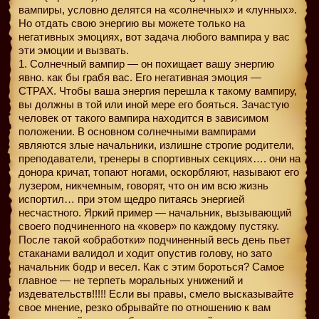
вампиры, условно делятся на «солнечных» и «лунных».
Но отдать свою энергию вы можете только на
негативных эмоциях, вот задача любого вампира у вас
эти эмоции и вызвать.
1. Солнечный вампир — он похищает вашу энергию
явно. как бы грабя вас. Его негативная эмоция —
СТРАХ. Чтобы ваша энергия перешла к такому вампиру,
вы должны в той или иной мере его бояться. Зачастую
человек от такого вампира находится в зависимом
положении. В основном солнечными вампирами
являются злые начальники, излишне строгие родители,
преподаватели, тренеры в спортивных секциях…. они на
донора кричат, топают ногами, оскорбляют, называют его
лузером, никчемным, говорят, что он им всю жизнь
испортил… при этом щедро питаясь энергией
несчастного. Яркий пример — начальник, вызывающий
своего подчиненного на «ковер» по каждому пустяку.
После такой «обработки» подчиненный весь день пьет
стаканами валидол и ходит опустив голову, но зато
начальник бодр и весел. Как с этим бороться? Самое
главное — не терпеть моральных унижений и
издевательств!!!!! Если вы правы, смело высказывайте
свое мнение, резко обрывайте по отношению к вам