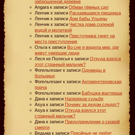
заброшенной деревне
Angara
к записи
Обман тёмных сил
Ленчик
к записи
Раскаявшаяся грешница
Ленчик
к записи
Дом бабы Ульяны
Ленчик
к записи
Чистка дома соленой
водой и молитвой
Ленчик
к записи
Преступника тянет на
место преступления
Ольга
к записи
Во сне я видела мир, где
живут умершие люди
Леся из Полесья
к записи
Откуда взялся
этот странный мальчик?
Фогельгезанг
к записи
Однажды в
больнице
Фогельгезанг
к записи
Антирентгеновская
порча
Фогельгезанг
к записи
Бабушка-вахтерша
Дана
к записи
Наперекор судьбе
Asya
к записи
Почему за дедом следят?
Asya
к записи
Откуда взялся этот
странный мальчик?
Дана
к записи
Предупреждение о скорой
смерти
Ведьма
к записи
Покойные не любят