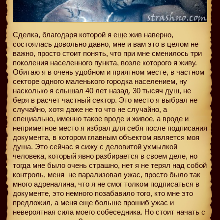
Сделка, благодаря которой я еще жив наверно,
состоялась довольно давно, мне и вам это в целом не
важно, просто стоит понять, что при мне сменилось три
поколения населенного пункта, возле которого я живу.
Обитаю я в очень удобном и приятном месте, в частном
секторе одного маленького городка населением, ну
насколько я слышал 40 лет назад, 30 тысяч душ, не
беря в расчет частный сектор. Это место я выбрал не
случайно, хотя даже не то что не случайно, а
специально, именно такое вроде и живое, а вроде и
неприметное место я избрал для себя после подписания
документа, в котором главным объектом является моя
душа. Это сейчас я сижу с деловитой ухмылкой
человека, который явно разбирается в своем деле, но
тогда мне было очень страшно, нет я не терял над собой
контроль, меня
не парализовал ужас, просто было так
много адреналина, что я не смог толком подписаться в
документе, это немного позабавило того, кто мне это
предложил, а меня еще больше прошиб ужас и
невероятная сила моего собеседника. Но стоит начать с