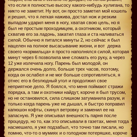
что если я полностью высосу какого-нибудь хулигана, то
никто не заметит. Ну вот, он просто заметил мой кошель
и решил, что я легкая нажива, достал нож и резким
выпадом ударил меня в ногу, хватая свою цель, но я
был не простым проходимцем, а охотником, который
схватив его за ладонь, закатил глаза и ста наливаться
силой. Обычно я питался минуты 2, но сейчас я был
нацелен на полное высасывание жизни, и вот
держа
своего «кормильца» я просто наполнялся силой, которая
минут через 6 позволила мне сломать его руку, а через
12 уже излечила ногу. Парень был молодой, он
держался очень долго, больше трех часов, поэтому,
когда он ослабел и не мог больше сопротивляться, я
отнес его в безлюдный угол и продолжил свое
неприятное дело. Я боялся, что меня поймают стражи
порядка, а там и охотники найдут, короче я был трусом,
но не остановился, сила слишком затуманила разум, и
только когда парень уже не дышал, я быстро поправил
капюшон кофты, скинул ветровку и заменил ее на
запасную. Я уже описывал внешность парня после
процедур, но то, как это описывали в газетах, меня тогда
насмешило, я уже подзабыл, что точно там писали, но
помню, что-то о мумиях и о голодном потеряшке, короче