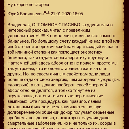
Ну скорее не старею
#11
Юрий Васильевич
21.01.2020 16:05
Владислав, ОГРОМНОЕ СПАСИБО за удивительно
интересный рассказ, читал с превеликим
удовольствием!!!!!! К сожалению, в жизни все намного
банальнее. По большому счету каждый из нас в той или
иной степени энергетический вампир и каждый из нас в
той или иной степени как поглощает энергетику
ближнего, так и отдает свою энергетику другому, и
Наитемнейший здесь абсолютно не причем, просто мы
так устроены, что во всем стараемся жить за счет
других. Но, по своем личным свойствам одни люди
больше отдают свою энергию, чем забирают чужую (т.н.
«доноры»), а вот другие наоборот, своей энергией
абсолютно не делятся, а только тянут ее из
окружающих, вот они то и есть «энергетические
вампиры». Эта процедура, как правило, явным
летальным финалом не заканчивается, но, при
долговременном общении донор получает серьезные
проблемы по здоровью, в некоторых случаях даже
смертельные заболевания, но и не только их, ссоры в
семье, неудачи в бизнесе, да просто хроническое