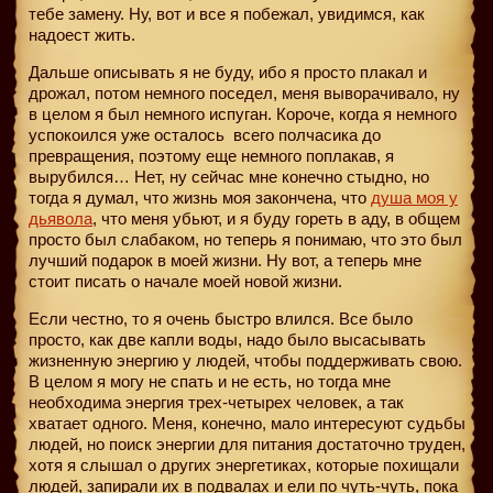
тебе замену. Ну, вот и все я побежал, увидимся, как
надоест жить.
Дальше описывать я не буду, ибо я просто плакал и
дрожал, потом немного поседел, меня выворачивало, ну
в целом я был немного испуган. Короче, когда я немного
успокоился уже осталось
всего полчасика до
превращения, поэтому еще немного поплакав, я
вырубился… Нет, ну сейчас мне конечно стыдно, но
тогда я думал, что жизнь моя закончена, что
душа моя у
дьявола
, что меня убьют, и я буду гореть в аду, в общем
просто был слабаком, но теперь я понимаю, что это был
лучший подарок в моей жизни. Ну вот, а теперь мне
стоит писать о начале моей новой жизни.
Если честно, то я очень быстро влился. Все было
просто, как две капли воды, надо было высасывать
жизненную энергию у людей, чтобы поддерживать свою.
В целом я могу не спать и не есть, но тогда мне
необходима энергия трех-четырех человек, а так
хватает одного. Меня, конечно, мало интересуют судьбы
людей, но поиск энергии для питания достаточно труден,
хотя я слышал о других энергетиках, которые похищали
людей, запирали их в подвалах и ели по чуть-чуть, пока