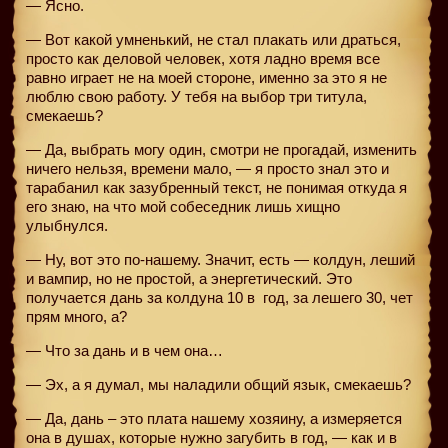
— Ясно.
— Вот какой умненький, не стал плакать или драться,
просто как деловой человек, хотя ладно время все
равно играет не на моей стороне, именно за это я не
люблю свою работу. У тебя на выбор три титула,
смекаешь?
— Да, выбрать могу один, смотри не прогадай, изменить
ничего нельзя, времени мало, — я просто знал это и
тарабанил как зазубренный текст, не понимая откуда я
его знаю, на что мой собеседник лишь хищно
улыбнулся.
— Ну, вот это по-нашему. Значит, есть — колдун, леший
и вампир, но не простой, а энергетический. Это
получается дань за колдуна 10 в
год, за лешего 30, чет
прям много, а?
— Что за дань и в чем она…
— Эх, а я думал, мы наладили общий язык, смекаешь?
— Да, дань – это плата нашему хозяину, а измеряется
она в душах, которые нужно загубить в год, — как и в