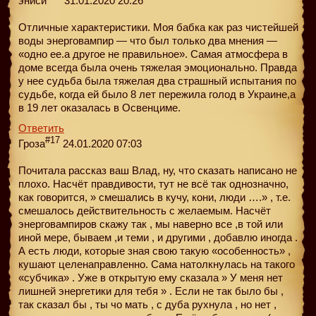
эниси
31.01.2020 20:26
Отличные характеристики. Моя бабка как раз чистейшей
воды энерговампир — что был только два мнения —
«одно ее.а другое не правильное». Самая атмосфера в
доме всегда была очень тяжелая эмоционально. Правда
у нее судьба была тяжелая два страшный испытания по
судьбе, когда ей было 8 лет пережила голод в Украине,а
в 19 лет оказалась в Освенциме.
Ответить
#17
Гроза
24.01.2020 07:03
Почитала рассказ ваш Влад, ну, что сказать написано не
плохо. Насчёт правдивости, тут не всё так однозначно,
как говорится, » смешались в кучу, кони, люди ….» , т.е.
смешалось действительность с желаемым. Насчёт
энерговампиров скажу так , мы наверно все ,в той или
иной мере, бываем ,и теми , и другими , добавлю иногда .
А есть люди, которые зная свою такую «особенность» ,
кушают целенаправленно. Сама натолкнулась на такого
«субчика» . Уже в открытую ему сказала » У меня нет
лишней энергетики для тебя » . Если не так было бы ,
так сказал бы , ты чо мать , с дуба рухнула , но нет ,