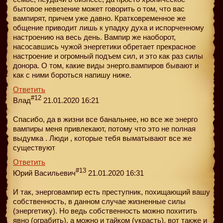
бытовое невезение может говорить о том, что вас
вампирят, причем уже давно. Кратковременное же
общение приводит лишь к упадку духа и испорченному
настроению на весь день. Вампир же наоборот,
насосавшись чужой энергетики обретает прекрасное
настроение и огромный подъем сил, и это как раз силы
донора. О том, какие виды энерго.вампиров бывают и
как с ними бороться напишу ниже.
Ответить
#12
Влад
21.01.2020 16:21
Спасибо, да в жизни все банальнее, но все же энерго
вампиры меня привлекают, потому что это не полная
выдумка . Люди , которые тебя выматывают все же
существуют
Ответить
#13
Юрий Васильевич
21.01.2020 16:31
И так, энерговампир есть преступник, похищающий вашу
собственность, в данном случае жизненные силы
(энергетику). Но ведь собственность можно похитить
явно (ограбить), а можно и тайком (украсть), вот также и