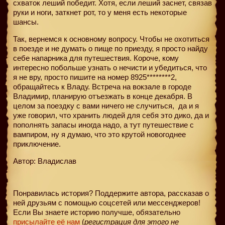
схваток леший победит. Хотя, если леший заснет, связав
руки и ноги, заткнет рот, то у меня есть некоторые
шансы.
Так, вернемся к основному вопросу. Чтобы не охотиться
в поезде и не думать о пище по приезду, я просто найду
себе напарника для путешествия. Короче, кому
интересно побольше узнать о нечисти и убедиться, что
я не вру, просто пишите на номер 8925********2,
обращайтесь к Владу. Встреча на вокзале в городе
Владимир, планирую отъезжать в конце декабря. В
целом за поездку с вами ничего не случиться,
да и я
уже говорил, что хранить людей для себя это дико, да и
пополнять запасы иногда надо, а тут путешествие с
вампиром, ну я думаю, что это крутой новогоднее
приключение.
Автор: Владислав
Понравилась история? Поддержите автора, рассказав о
ней друзьям с помощью соцсетей или мессенджеров!
Если Вы знаете историю получше, обязательно
присылайте её нам
(
регистрация для этого не