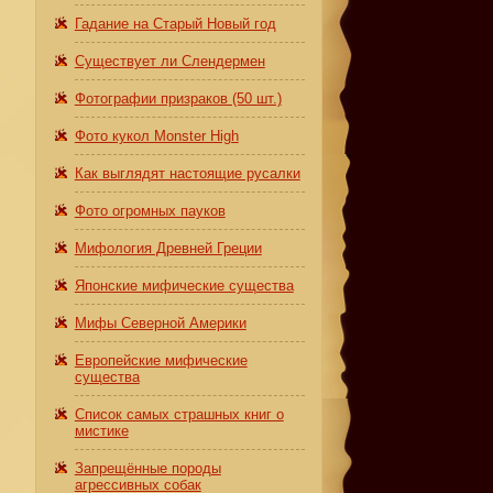
Гадание на Старый Новый год
Существует ли Слендермен
Фотографии призраков (50 шт.)
Фото кукол Monster High
Как выглядят настоящие русалки
Фото огромных пауков
Мифология Древней Греции
Японские мифические существа
Мифы Северной Америки
Европейские мифические
существа
Список самых страшных книг о
мистике
Запрещённые породы
агрессивных собак