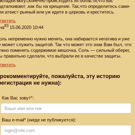
акладки могут,конечно происходить из области,что вас
одталкивают ,как бы на крещение. Так,что определитесь сами-
ли атеист рьяный или уж идите в церковь и креститесь.
тветить
#3
на
15.06.2020 10:44
оль непременно нужно менять, она набирается негатива и уже
е может служить защитой. Так что может это знак Вам был, что
ужно поменять содержимое мешочка. Соль — сильный оберег,
ы правильно сделали, что выбрали ее в качестве защиты.
тветить
рокомментируйте, пожалуйста, эту историю
регистрация не нужна):
Как Вас зовут*:
Ваш e-mail* (нигде не публикуется):