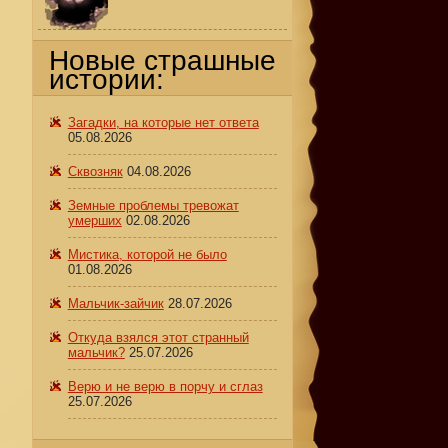
Новые страшные
истории:
Загадки, на которые нет ответа
05.08.2026
Сквозняк
04.08.2026
Земные проблемы тревожат
умерших
02.08.2026
Мистика, которой не было
01.08.2026
л
Мальчик-зайчик
28.07.2026
Откуда взялся этот странный
мальчик?
25.07.2026
Верю и не верю в порчу и сглаз
25.07.2026