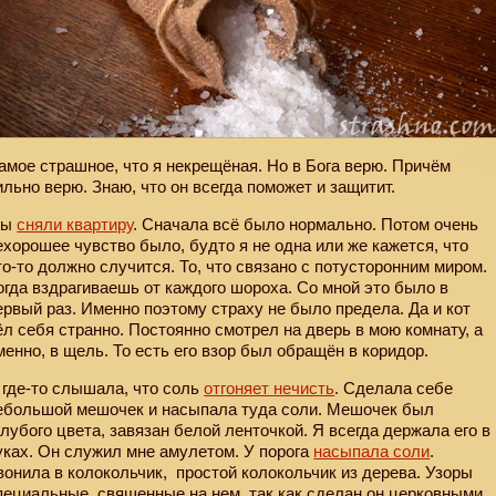
амое страшное, что я некрещёная. Но в Бога верю. Причём
ильно верю. Знаю, что он всегда поможет и защитит.
Мы
сняли квартиру
. Сначала всё было нормально. Потом очень
ехорошее чувство было, будто я не одна или же кажется, что
то-то должно случится. То, что связано с потусторонним миром.
огда вздрагиваешь от каждого шороха. Со мной это было в
ервый раз. Именно поэтому страху не было предела. Да и кот
ёл себя странно. Постоянно смотрел на дверь в мою комнату, а
менно, в щель. То есть его взор был обращён в коридор.
 где-то слышала, что соль
отгоняет нечисть
. Сделала себе
ебольшой мешочек и насыпала туда соли. Мешочек был
олубого цвета, завязан белой ленточкой. Я всегда держала его в
уках. Он служил мне амулетом. У порога
насыпала соли
.
вонила в колокольчик,
простой колокольчик из дерева. Узоры
пециальные, священные на нем, так как сделан он церковными