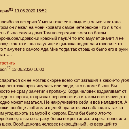
#1
ария
13.06.2020 15:52
пасибо за историю.У меня тоже есть амулет,только я встала
тром он лежал на моей кровати самое интересное что я в той
ень была самая дома.Там по середине змея по бокам
орона,орел,дракон,и красный паук.Ч то ето амулет значит я не
наю,я как-то и шла на улице и цыганка подошла,и говорит что
то т амулет з самого Ада.Мне тогда так страшно было его в руки
рать…
тветить
#2
юся
13.06.2020 16:00
спариться он не мог,так скорее всего кот затащил в какой-то уго
ему ленточка приглянулась или люди, что в доме были. Вы
росто не сразу заметили пропажу. Когда человек вздрагивает от
аждого шороха,то признак нервозности,а в таком состоянии ,что
годно может казаться. Не накручивайте себя и всё наладится. А
ошки ,вообще любители щелей-нравится им наблюдать так за
ем угодно,хоть за мухой с коаром. Если бы было ,что-то
ерьёзное,то вы со страху бегом покрестились и крест повесили
а шею. Вообще,когда человек некрещённый ,но верящий,то