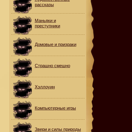
рассказы
Маньяки и
преступники
Домовые и призраки
Страшно смешно
Хэллоуин
Компьютерные игры
Звери и силы природы