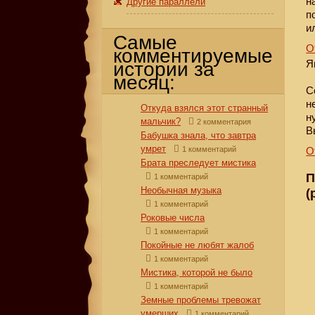
н
Другие параллели
п
и
Самые
О
комментируемые
Я
истории за
месяц:
С
н
Откуда взялся этот странный
н
мальчик?
2 комментария
В
Бабушка знала, что завтра
умрет
1 комментарий
О
Брата преследует мистика
П
1 комментарий
Необычная музыка
(
1 комментарий
Роковые числа
1 комментарий
Покойные не любят жалоб
1 комментарий
Мистика, которой не было
1 комментарий
Земные проблемы тревожат
умерших
1 комментарий