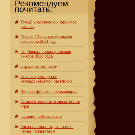
Рекомендуем
почитать:
Топ-10 классических фильмов
ужасов
Список 10 лучших фильмов
ужасов за 2021 год
Подборка лучших фильмов
ужасов 2020 года
Страшные мультики
Список триллеров с
непредсказуемой развязкой
Лучшие фильмы про вампиров
Самые страшные компьютерные
игры
Гадание на Рождество
Как правильно гадать в ночь
перед Рождеством