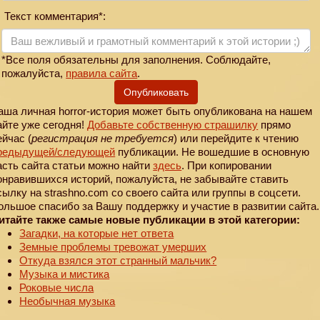
Текст комментария*:
*Все поля обязательны для заполнения. Соблюдайте,
пожалуйста,
правила сайта
.
Опубликовать
аша личная horror-история может быть опубликована на нашем
айте уже сегодня!
Добавьте собственную страшилку
прямо
ейчас (
регистрация не требуется
) или перейдите к чтению
редыдущей
/следующей
публикации. Не вошедшие в основную
асть сайта статьи можно найти
здесь
. При копировании
онравившихся историй, пожалуйста, не забывайте ставить
сылку на strashno.com со своего сайта или группы в соцсети.
ольшое спасибо за Вашу поддержку и участие в развитии сайта.
итайте также самые новые публикации в этой категории:
Загадки, на которые нет ответа
Земные проблемы тревожат умерших
Откуда взялся этот странный мальчик?
Музыка и мистика
Роковые числа
Необычная музыка