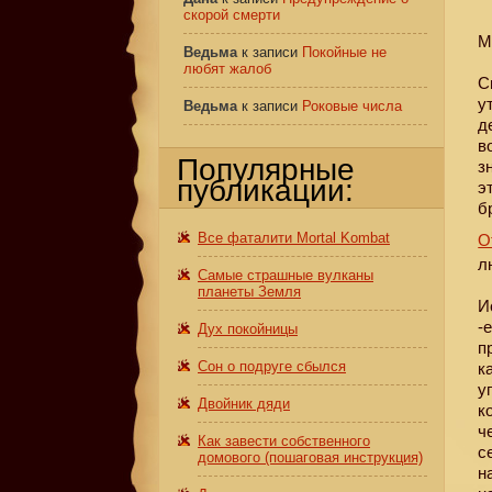
скорой смерти
М
Ведьма
к записи
Покойные не
любят жалоб
С
у
Ведьма
к записи
Роковые числа
д
в
Популярные
з
публикации:
э
б
Все фаталити Mortal Kombat
О
л
Самые страшные вулканы
планеты Земля
И
-
Дух покойницы
п
Сон о подруге сбылся
к
у
Двойник дяди
к
ч
Как завести собственного
с
домового (пошаговая инструкция)
н