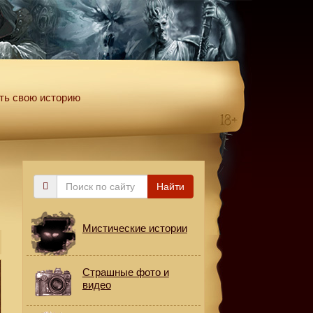
ть свою историю
Поиск
Найти
по
сайту
Мистические истории
Страшные фото и
видео