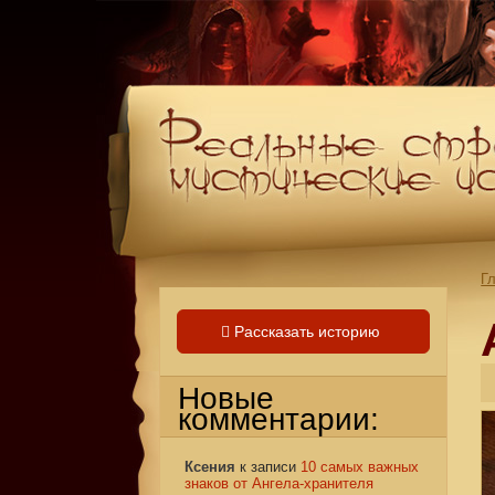
Г
Рассказать историю
Новые
комментарии:
Ксения
к записи
10 самых важных
знаков от Ангела-хранителя