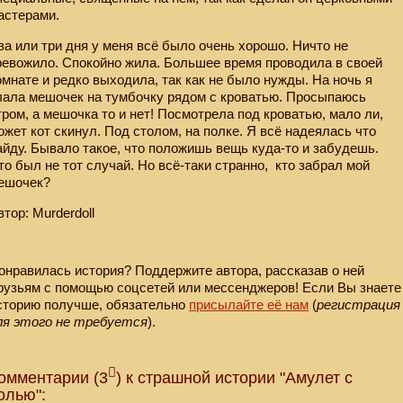
астерами.
ва или три дня у меня всё было очень хорошо. Ничто не
ревожило. Спокойно жила. Большее время проводила в своей
омнате и редко выходила, так как не было нужды. На ночь я
лала мешочек на тумбочку рядом с кроватью. Просыпаюсь
тром, а мешочка то и нет! Посмотрела под кроватью, мало ли,
ожет кот скинул. Под столом, на полке. Я всё надеялась что
айду. Бывало такое, что положишь вещь куда-то и забудешь.
то был не тот случай. Но всё-таки странно, кто забрал мой
ешочек?
втор: Murderdoll
онравилась история? Поддержите автора, рассказав о ней
рузьям с помощью соцсетей или мессенджеров! Если Вы знаете
сторию получше, обязательно
присылайте её нам
(
регистрация
ля этого не требуется
).
омментарии (3
) к страшной истории "Амулет с
олью":