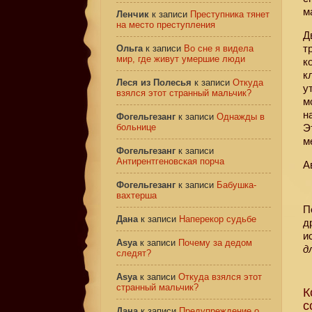
м
Ленчик
к записи
Преступника тянет
на место преступления
Д
т
Ольга
к записи
Во сне я видела
мир, где живут умершие люди
к
к
Леся из Полесья
к записи
Откуда
у
взялся этот странный мальчик?
м
н
Фогельгезанг
к записи
Однажды в
больнице
Э
м
Фогельгезанг
к записи
Антирентгеновская порча
А
Фогельгезанг
к записи
Бабушка-
вахтерша
П
Дана
к записи
Наперекор судьбе
д
и
Asya
к записи
Почему за дедом
д
следят?
Asya
к записи
Откуда взялся этот
странный мальчик?
К
с
Дана
к записи
Предупреждение о