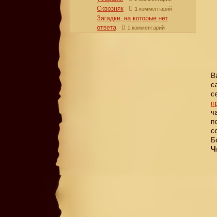
Сквозняк
1 комментарий
Загадки, на которые нет
ответа
1 комментарий
В
с
с
п
ч
п
с
Б
Ч