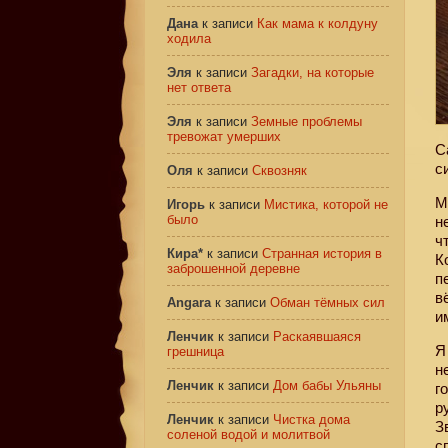
Дана
к записи
Как мама к колдуну
ходила
Эля
к записи
Загадки, на которые
нет ответа
Эля
к записи
Земные проблемы
тревожат умерших
С
с
Оля
к записи
Сквозняк
Игорь
к записи
Мистика, которой не
было
н
ч
Кира*
к записи
Странная история в
К
заброшенной деревне
п
в
Angara
к записи
Обман тёмных сил
и
Ленчик
к записи
Раскаявшаяся
Я
грешница
н
Ленчик
к записи
Дом бабы Ульяны
г
р
Ленчик
к записи
Чистка дома
З
соленой водой и молитвой
с