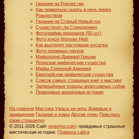
Гадание на Рождество
Как правильно гадать в ночь перед
Рождеством
Гадание на Старый Новый год
Существует ли Слендермен
Фотографии призраков (50 шт.)
Фото кукол Monster High
Как выглядят настоящие русалки
Фото огромных пауков
Мифология Древней Греции
Японские мифические существа
Мифы Северной Америки
Европейские мифические существа
Список самых страшных книг о мистике
Запрещённые породы агрессивных собак
Правдивые жизненные истории
На главную
Мистика
Ужасы на ночь
Домовые и
привидения
Гадания и знаки
Другие темы
Прислать
свою страшилку
© 2011-2026 Сайт
strashno.com
: правдивые страшные
мистические истории.
Правила сайта