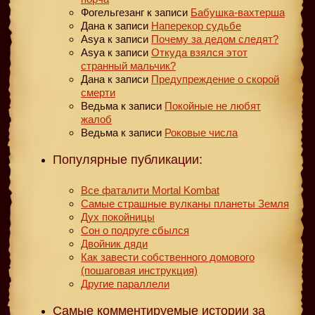
Фогельгезанг
к записи
Бабушка-вахтерша
Дана
к записи
Наперекор судьбе
Asya
к записи
Почему за дедом следят?
Asya
к записи
Откуда взялся этот
странный мальчик?
Дана
к записи
Предупреждение о скорой
смерти
Ведьма
к записи
Покойные не любят
жалоб
Ведьма
к записи
Роковые числа
Популярные публикации:
Все фаталити Mortal Kombat
Самые страшные вулканы планеты Земля
Дух покойницы
Сон о подруге сбылся
Двойник дяди
Как завести собственного домового
(пошаговая инструкция)
Другие параллели
Самые комментируемые истории за