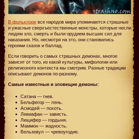
В фольклоре
все народов мира упоминаются страшные
и ужасные сверхъестественные монстры, которые несли
людям зло, смерть и были орудием высших сил для
наказания. Но, несмотря на это, они становились
героями сказок и баллад.
Если говорить о самых страшных демонах, многое
зависит от того, из какой культуры, мифологии или
религиозного контекста мы смотрим. Разные традиции
описывают демонов по-разному.
Самые известные и зловещие демоны:
Сатана — гнев.
Бельфегор — лень.
Асмодей — похоть.
Левиафан — зависть.
Люцифер — гордыня.
Маммон — жадность.
Вельзевул — чревоугодие.