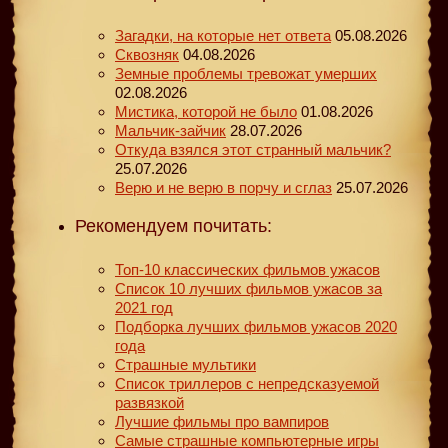
Загадки, на которые нет ответа
05.08.2026
Сквозняк
04.08.2026
Земные проблемы тревожат умерших
02.08.2026
Мистика, которой не было
01.08.2026
Мальчик-зайчик
28.07.2026
Откуда взялся этот странный мальчик?
25.07.2026
Верю и не верю в порчу и сглаз
25.07.2026
Рекомендуем почитать:
Топ-10 классических фильмов ужасов
Список 10 лучших фильмов ужасов за
2021 год
Подборка лучших фильмов ужасов 2020
года
Страшные мультики
Список триллеров с непредсказуемой
развязкой
Лучшие фильмы про вампиров
Самые страшные компьютерные игры