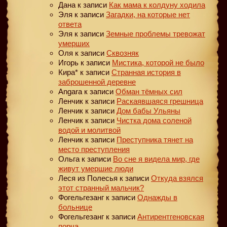
Дана
к записи
Как мама к колдуну ходила
Эля
к записи
Загадки, на которые нет
ответа
Эля
к записи
Земные проблемы тревожат
умерших
Оля
к записи
Сквозняк
Игорь
к записи
Мистика, которой не было
Кира*
к записи
Странная история в
заброшенной деревне
Angara
к записи
Обман тёмных сил
Ленчик
к записи
Раскаявшаяся грешница
Ленчик
к записи
Дом бабы Ульяны
Ленчик
к записи
Чистка дома соленой
водой и молитвой
Ленчик
к записи
Преступника тянет на
место преступления
Ольга
к записи
Во сне я видела мир, где
живут умершие люди
Леся из Полесья
к записи
Откуда взялся
этот странный мальчик?
Фогельгезанг
к записи
Однажды в
больнице
Фогельгезанг
к записи
Антирентгеновская
порча