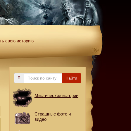
ть свою историю
Поиск
Найти
по
сайту
Мистические истории
Страшные фото и
видео