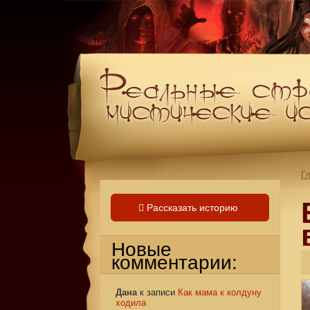
Г
Рассказать историю
Новые
комментарии:
Дана
к записи
Как мама к колдуну
ходила