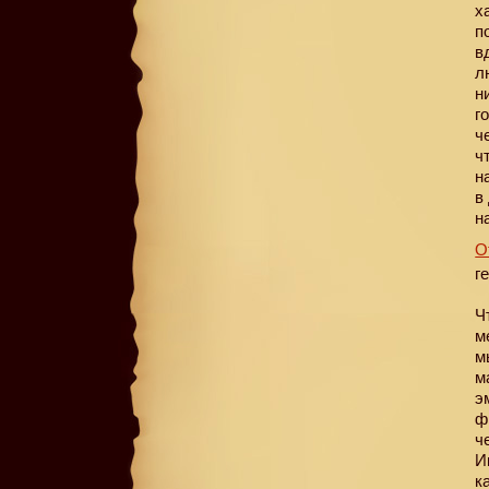
х
п
в
л
н
г
ч
ч
н
в
н
О
г
Ч
м
м
м
э
ф
ч
И
к