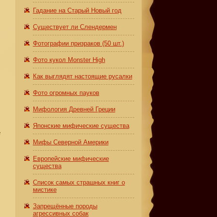
Гадание на Старый Новый год
Существует ли Слендермен
Фотографии призраков (50 шт.)
Фото кукол Monster High
Как выглядят настоящие русалки
Фото огромных пауков
Мифология Древней Греции
Японские мифические существа
е
Мифы Северной Америки
Европейские мифические
существа
Список самых страшных книг о
мистике
Запрещённые породы
агрессивных собак