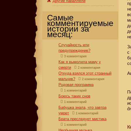
Другие параллели
п
н
в
Самые
м
комментируемые
д
истории за
д
месяц:
н
Случайность или
З
предупреждение?
с
3 комментария
б
Как я вымолила маму у
с
смерти
2 комментария
А
Откуда взялся этот странный
мальчик?
2 комментария
Родовая программа
1 комментарий
П
Боюсь таких снов
д
1 комментарий
и
Бабушка знала, что завтра
д
умрет
1 комментарий
Брата преследует мистика
1 комментарий
К
Необычная музыка