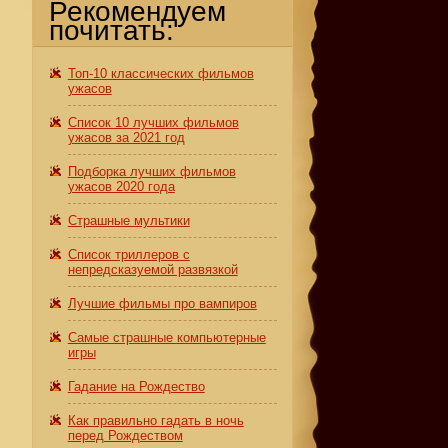
Рекомендуем
почитать:
Топ-10 классических фильмов
ужасов
Список 10 лучших фильмов
ужасов за 2021 год
Подборка лучших фильмов
ужасов 2020 года
Страшные мультики
Список триллеров с
непредсказуемой развязкой
Лучшие фильмы про вампиров
Самые страшные компьютерные
игры
Гадание на Рождество
Как правильно гадать в ночь
перед Рождеством