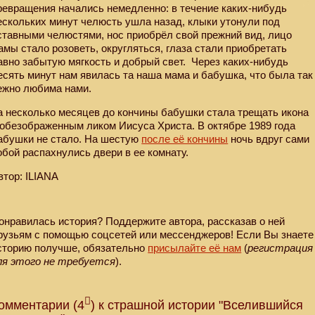
ревращения начались немедленно: в течение каких-нибудь
ескольких минут челюсть ушла назад, клыки утонули под
ставными челюстями, нос приобрёл свой прежний вид, лицо
амы стало розоветь, округляться, глаза стали приобретать
авно забытую мягкость и добрый свет.
Через каких-нибудь
есять минут нам явилась та наша мама и бабушка, что была так
ежно любима нами.
а несколько месяцев до кончины бабушки стала трещать икона
 обезображенным ликом Иисуса Христа. В октябре 1989 года
абушки не стало. На шестую
после её кончины
ночь вдруг сами
обой распахнулись двери в ее комнату.
втор: ILIANA
онравилась история? Поддержите автора, рассказав о ней
рузьям с помощью соцсетей или мессенджеров! Если Вы знаете
сторию получше, обязательно
присылайте её нам
(
регистрация
ля этого не требуется
).
омментарии (4
) к страшной истории "Вселившийся