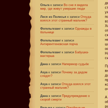
д
Ольга
к записи
Во сне я видела
с
мир, где живут умершие люди
у
п
Леся из Полесья
к записи
Откуда
взялся этот странный мальчик?
в
Х
Фогельгезанг
к записи
Однажды в
о
больнице
с
н
Фогельгезанг
к записи
ш
Антирентгеновская порча
о
Фогельгезанг
к записи
Бабушка-
Н
вахтерша
с
Дана
к записи
Наперекор судьбе
П
в
Asya
к записи
Почему за дедом
д
следят?
п
Asya
к записи
Откуда взялся этот
к
странный мальчик?
о
Дана
к записи
Предупреждение о
А
скорой смерти
о
р
Ведьма
к записи
Покойные не