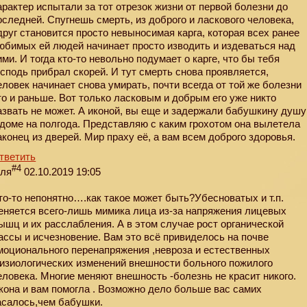
арактер испытали за тот отрезок жизни от первой болезни до
оследней. Спугнешь смерть, из доброго и ласкового человека,
друг становится просто невыносимая карга, которая всех ранее
юбимых ей людей начинает просто изводить и издеваться над
ими. И тогда кто-то невольно подумает о карге, что бы тебя
осподь прибрал скорей. И тут смерть снова проявляется,
еловек начинает снова умирать, почти всегда от той же болезни
то и раньше. Вот только ласковым и добрым его уже никто
азвать не может. А иконой, вы еще и задержали бабушкину душу
 доме на полгода. Представляю с каким грохотом она вылетела
аконец из дверей. Мир праху её, а вам всем доброго здоровья.
тветить
#4
еля
02.10.2019 19:05
то-то непонятно….как такое может быть?Убесноватых и т.п.
еняется всего-лишь мимика лица из-за напряжения лицевых
ышц и их расслабления. А в этом случае рост органической
ассы и исчезновение. Вам это всё привиделось на почве
моционального перенапряжения ,невроза и естественных
изиологических изменений внешности больного пожилого
еловека. Многие меняют внешность -болезнь не красит никого.
кона и вам помогла . Возможно дело больше вас самих
асалось,чем бабушки.