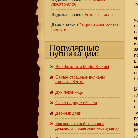
т
любят жалоб
—
Ведьма
к записи
Роковые числа
ч
Дана
к записи
Заброшенная могила
п
подруги
с
к
н
Популярные
з
публикации:
п
в
м
Все фаталити Mortal Kombat
п
Самые страшные вулканы
б
планеты Земля
В
Дух покойницы
д
п
Сон о подруге сбылся
п
т
Двойник дяди
п
Как завести собственного
м
домового (пошаговая инструкция)
М
д