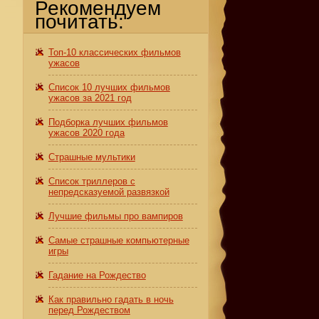
Рекомендуем
почитать:
Топ-10 классических фильмов
ужасов
Список 10 лучших фильмов
ужасов за 2021 год
Подборка лучших фильмов
ужасов 2020 года
Страшные мультики
Список триллеров с
непредсказуемой развязкой
Лучшие фильмы про вампиров
Самые страшные компьютерные
игры
Гадание на Рождество
Как правильно гадать в ночь
перед Рождеством