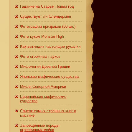
Гадание на Старый Новый год
Существует ли Слендермен
Фотографии призраков (50 шт.)
Фото кукол Monster High
Как выглядят настоящие русалки
Фото огромных пауков
Мифология Древней Греции
Японские мифические существа
Мифы Северной Америки
Европейские мифические
существа
Список самых страшных книг о
мистике
Запрещённые породы
агрессивных собак