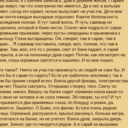
на пошла, я стряпней занялась. Дом в деревне жилой, старики
ще живут, так что электричество имеется. Да и пес в вольере
ивет, сосед его кормит, ночью выпускает на участок. Дети мои
ам почти каждые выходные отдыхают. Короче безопасность
ахождения полная. И тут такой вопль. Я чуть самовар не
ыронила, который в баню несла. Скачет моя подруга от сарая
громными прыжками, через кусты смородины и крыжовника к
рыльцу. Глаза вытаращены. Ой, говорит, там в сарае, там в
арае… Я самовар поставила, говори, мол, толком, что там в
арае. Там, мол, кто-то с рогами, свет от бани падает, я сарай
ткрыла, а он на поленнице дров сидит. Потом, как посмотрел на
еня, глаза огромные светятся и зашипел. И ко мне пошел.
то такое?
Никто на участок проникнуть из людей не смог бы. И
его бы в сарае-то сидеть? Если уж грабитель-альпинист, так в
ом бы проник скорей всего. Взяла другой фонарь, электричества
ам нет. Пошла смотреть. Открываю створку, тихо. Свечу по
ровам, никого. Вверху на балке сидит огромная копна какая-то.
о явно не человек и не сила темная. Эй говорю, ты кто? И тут
ткрываются два оранжевых глаза, по блюдцу, и рожки, да,
меются. Зашипел. О Боже, это филин. Кстати очень редкая
тица. Огромный, распушился, крылья раскинул, больше метра,
атоптался на балке, но не улетел. Взяла дров, закрыла дверь
арая. Значит, где-то гнездится рядом. А в сарай за мышками