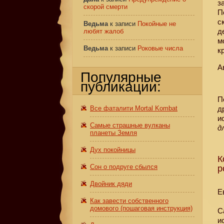
з
скорой смерти
П
с
Ведьма
к записи
Покойные не
д
любят жалоб
м
Ведьма
к записи
Роковые числа
к
А
Популярные
публикации:
П
Все фаталити Mortal Kombat
д
и
Самые страшные вулканы
д
планеты Земля
Дух покойницы
К
Сон о подруге сбылся
р
Двойник дяди
Е
Как завести собственного
домового (пошаговая инструкция)
С
и