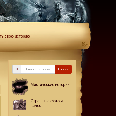
ть свою историю
Поиск
Найти
по
сайту
Мистические истории
Страшные фото и
видео