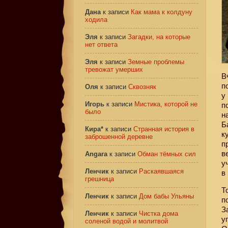
Дана
к записи
Как мама к колдуну
ходила
Эля
к записи
Загадки, на которые
нет ответа
Эля
к записи
Земные проблемы
тревожат умерших
В
п
Оля
к записи
Сквозняк
у
Игорь
к записи
Мистика, которой не
п
было
н
Б
Кира*
к записи
Странная история в
к
заброшенной деревне
п
в
Angara
к записи
Обман тёмных сил
у
Ленчик
к записи
Раскаявшаяся
в
грешница
Т
Ленчик
к записи
Дом бабы Ульяны
п
З
Ленчик
к записи
Чистка дома
у
соленой водой и молитвой