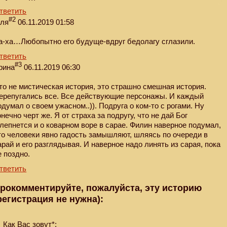
тветить
#2
еля
06.11.2019 01:58
а-ха…Любопытно его будуще-вдруг бедолагу сглазили.
тветить
#3
рина
06.11.2019 06:30
то не мистическая история, это страшно смешная история.
ерепугались все. Все действующие персонажы. И каждый
одумал о своем ужасном..)). Подруга о ком-то с рогами. Ну
онечно черт же. Я от страха за подругу, что не дай Бог
лепнется и о коварном воре в сарае. Филин наверное подумал,
то человеки явно гадость замышляют, шляясь по очереди в
арай и его разглядывая. И наверное надо линять из сарая, пока
е поздно.
тветить
рокомментируйте, пожалуйста, эту историю
регистрация не нужна):
Как Вас зовут*: