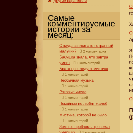
Другие параллели
О
г
Самые
комментируемые
Х
истории за
месяц:
О
А
Откуда взялся этот странный
Э
мальчик?
2 комментария
П
Бабушка знала, что завтра
п
умрет
1 комментарий
к
Брата преследует мистика
ш
1 комментарий
ч
Необычная музыка
с
1 комментарий
н
Роковые числа
1 комментарий
О
Покойные не любят жалоб
П
1 комментарий
Мистика, которой не было
(
1 комментарий
Земные проблемы тревожат
умерших
1 комментарий