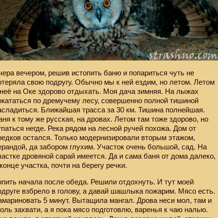
чера вечером, решив истопить баню и попариться чуть не
отеряла свою подругу. Обычно мы к ней ездим, но летом. Летом
 неё на Оке здорово отдыхать. Моя дача зимняя. На лыжах
окататься по дремучему лесу, совершенно полной тишиной
асладиться. Ближайшая трасса за 30 км. Тишина полнейшая.
аня к тому же русская, на дровах. Летом там тоже здорово, но
упаться негде. Река рядом на лесной ручей похожа. Дом от
редков остался. Только модернизировали вторым этажом,
ерандой, да забором глухим. Участок очень большой, сад. На
частке дровяной сарай имеется. Да и сама баня от дома далеко,
 конце участка, почти на берегу речки.
опить начала после обеда. Решили отдохнуть. И тут моей
одруге взбрело в голову, а давай шашлыка пожарим. Мясо есть.
амариновать 5 минут. Вытащила мангал. Дрова неси мол, там и
голь захвати, а я пока мясо подготовлю, варенья к чаю налью.