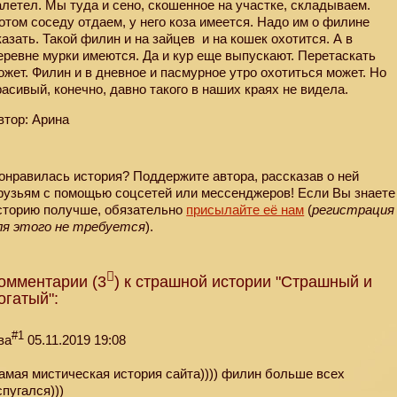
алетел. Мы туда и сено, скошенное на участке, складываем.
отом соседу отдаем, у него коза имеется. Надо им о филине
казать. Такой филин и на зайцев
и на кошек охотится. А в
еревне мурки имеются. Да и кур еще выпускают. Перетаскать
ожет. Филин и в дневное и пасмурное утро охотиться может. Но
расивый, конечно, давно такого в наших краях не видела.
втор: Арина
онравилась история? Поддержите автора, рассказав о ней
рузьям с помощью соцсетей или мессенджеров! Если Вы знаете
сторию получше, обязательно
присылайте её нам
(
регистрация
ля этого не требуется
).
омментарии (3
) к страшной истории "Страшный и
огатый":
#1
ва
05.11.2019 19:08
амая мистическая история сайта)))) филин больше всех
спугался)))