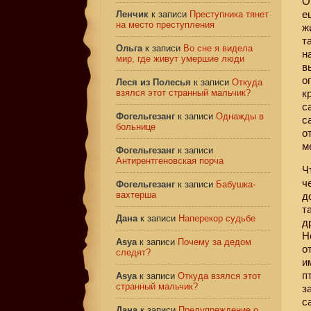
О
е
Ленчик
к записи
Преступника тянет
на место преступления
ж
т
Ольга
к записи
Во сне я видела
н
мир, где живут умершие люди
в
о
Леся из Полесья
к записи
Откуда
взялся этот странный мальчик?
к
с
Фогельгезанг
к записи
Однажды в
с
больнице
о
м
Фогельгезанг
к записи
Антирентгеновская порча
Ч
ч
Фогельгезанг
к записи
Бабушка-
вахтерша
д
т
Дана
к записи
Наперекор судьбе
д
Н
Asya
к записи
Почему за дедом
о
следят?
и
п
Asya
к записи
Откуда взялся этот
странный мальчик?
з
с
Дана
к записи
Предупреждение о