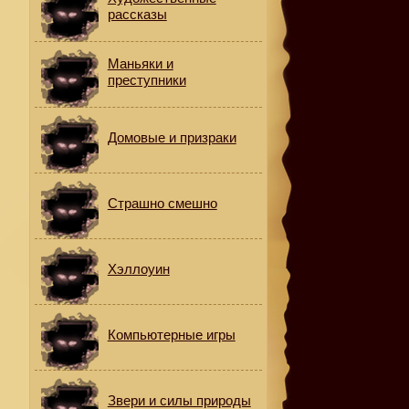
рассказы
Маньяки и
преступники
Домовые и призраки
Страшно смешно
Хэллоуин
Компьютерные игры
Звери и силы природы