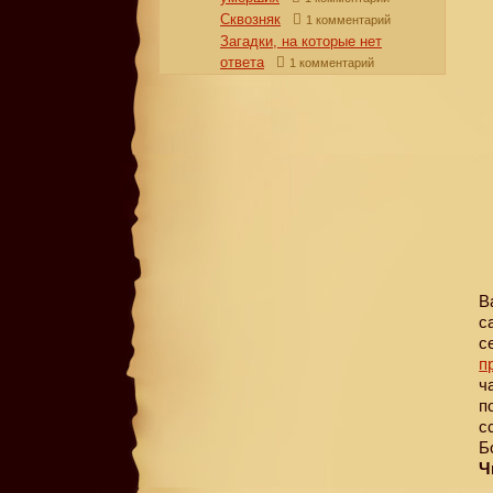
Сквозняк
1 комментарий
Загадки, на которые нет
ответа
1 комментарий
В
с
с
п
ч
п
с
Б
Ч