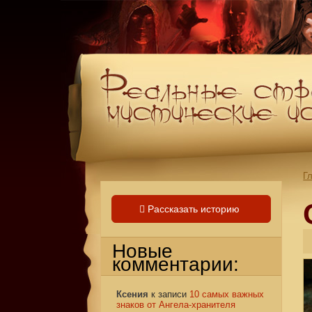
Г
Рассказать историю
Новые
комментарии:
Ксения
к записи
10 самых важных
знаков от Ангела-хранителя