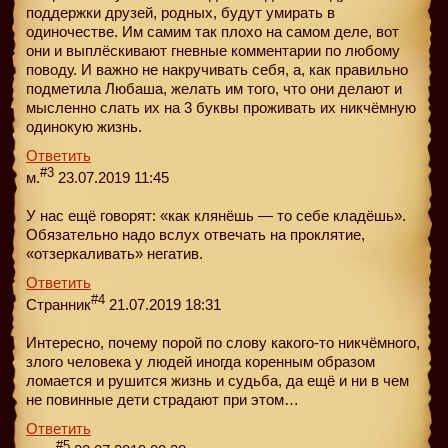
поддержки друзей, родных, будут умирать в
одиночестве. Им самим так плохо на самом деле, вот
они и выплёскивают гневные комментарии по любому
поводу. И важно не накручивать себя, а, как правильно
подметила Любаша, желать им того, что они делают и
мысленно слать их на 3 буквы проживать их никчёмную
одинокую жизнь.
Ответить
#3
м.
23.07.2019 11:45
У нас ещё говорят: «как клянёшь — то себе кладёшь».
Обязательно надо вслух отвечать на проклятие,
«отзеркаливать» негатив.
Ответить
#4
Странник
21.07.2019 18:31
Интересно, почему порой по слову какого-то никчёмного,
злого человека у людей иногда коренным образом
ломается и рушится жизнь и судьба, да ещё и ни в чем
не повинные дети страдают при этом…
Ответить
#5