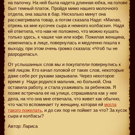
на палочку. На ней была надета длинная юбка, на голове
был темный платок. Пройдя мимо нашего молочного
отдела, она зашла в бар. Несколько минут она
рассматривала товар, а потом сказала Наде: «Милая,
отрежь ка мне кусочек сыра и немного колбаски». Надя
ей ответила, что нам не положено, что можно кушать
только здесь, к чашке чая или кофе. Пожилая женщина,
изменилась в лице, повернулась и медленно пошла к
выходу, при этом очень громко сказала: «Чтоб ты не
разродилась».
От услышанных слов мы и покупатели повернулись к
ней лицом. Кто качал головой от таких слов, некоторые
даже себе рот руками закрывали. Через некоторое
время у
Нади родился мальчик, но больной. Она
оставила работу, и стала ухаживать за ребенком. Я
позже встречала ее на улице, спрашивала как у нее
дела, на что она мне отвечала, что живет как обычно,
что часто вспоминает ту женщину, которая ей
могла
такого пожелать
, и до сих пор не поймет за что? За кусок
сыра и колбасы?
Автор: Лариса