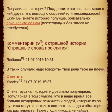
Понравилась история? Поддержите автора, рассказав о
ней друзьям с помощью соцсетей или мессенджеров!
Если Вы знаете историю получше, обязательно
присылайте её нам
(
регистрация для этого не
требуется
).
Комментарии (9
) к страшной истории
"Страшные слова проклятия":
#1
Любаша
21.07.2019 10:31
В таких случаях надо говорить- твои речи тебе на плечи.
Ответить
#2
Yandex
21.07.2019 15:37
Очень грустная история и довольно популярная.
Популярная в том смысле, что в наше время все
большн нездоровых психически людей, которые из-за
пустяка могут и не то,что пожелать зла, да и обматерят
как раз плюнуть. Такие люди никогда не найдут