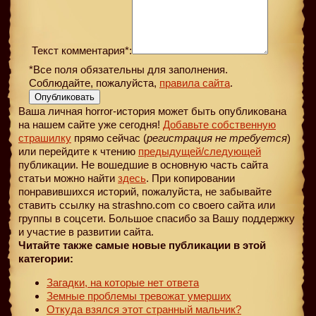
Текст комментария*:
*Все поля обязательны для заполнения.
Соблюдайте, пожалуйста,
правила сайта
.
Опубликовать
Ваша личная horror-история может быть опубликована
на нашем сайте уже сегодня!
Добавьте собственную
страшилку
прямо сейчас (
регистрация не требуется
)
или перейдите к чтению
предыдущей
/следующей
публикации. Не вошедшие в основную часть сайта
статьи можно найти
здесь
. При копировании
понравившихся историй, пожалуйста, не забывайте
ставить ссылку на strashno.com со своего сайта или
группы в соцсети. Большое спасибо за Вашу поддержку
и участие в развитии сайта.
Читайте также самые новые публикации в этой
категории:
Загадки, на которые нет ответа
Земные проблемы тревожат умерших
Откуда взялся этот странный мальчик?