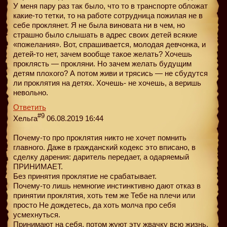
У меня пару раз так было, что то в транспорте обложат
какие-то тетки, то на работе сотрудница пожилая не в
себе проклянет. Я не была виновата ни в чем, но
страшно было слышать в адрес своих детей всякие
«пожелания». Вот, спрашивается, молодая девчонка, и
детей-то нет, зачем вообще такое желать? Хочешь
проклясть — прокляни. Но зачем желать будущим
детям плохого? А потом живи и трясись — не сбудутся
ли проклятия на детях. Хочешь- не хочешь, а веришь
невольно.
Ответить
#9
Хельга
06.08.2019 16:44
Почему-то про проклятия никто не хочет помнить
главного. Даже в гражданский кодекс это вписано, в
сделку дарения: даритель передает, а одаряемый
ПРИНИМАЕТ.
Без принятия проклятие не срабатывает.
Почему-то лишь немногие инстинктивно дают отказ в
принятии проклятия, хоть тем же Тебе на плечи или
просто Не дождетесь, да хоть молча про себя
усмехнуться.
Принимают на себя, потом жуют эту жвачку всю жизнь,