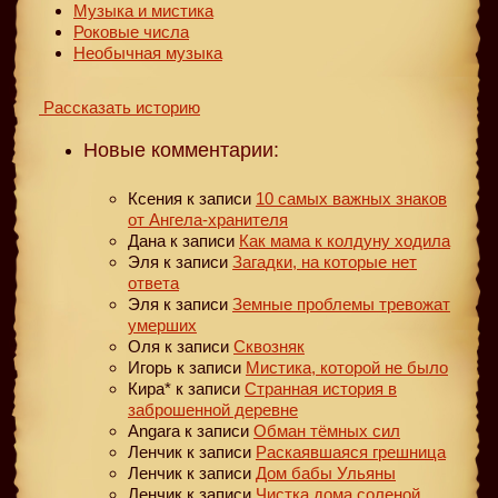
Музыка и мистика
Роковые числа
Необычная музыка
Рассказать историю
Новые комментарии:
Ксения
к записи
10 самых важных знаков
от Ангела-хранителя
Дана
к записи
Как мама к колдуну ходила
Эля
к записи
Загадки, на которые нет
ответа
Эля
к записи
Земные проблемы тревожат
умерших
Оля
к записи
Сквозняк
Игорь
к записи
Мистика, которой не было
Кира*
к записи
Странная история в
заброшенной деревне
Angara
к записи
Обман тёмных сил
Ленчик
к записи
Раскаявшаяся грешница
Ленчик
к записи
Дом бабы Ульяны
Ленчик
к записи
Чистка дома соленой