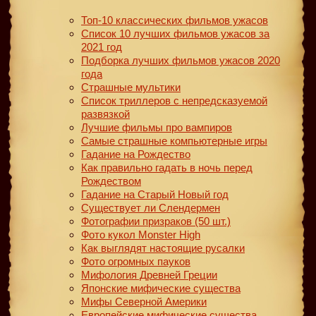
Топ-10 классических фильмов ужасов
Список 10 лучших фильмов ужасов за
2021 год
Подборка лучших фильмов ужасов 2020
года
Страшные мультики
Список триллеров с непредсказуемой
развязкой
Лучшие фильмы про вампиров
Самые страшные компьютерные игры
Гадание на Рождество
Как правильно гадать в ночь перед
Рождеством
Гадание на Старый Новый год
Существует ли Слендермен
Фотографии призраков (50 шт.)
Фото кукол Monster High
Как выглядят настоящие русалки
Фото огромных пауков
Мифология Древней Греции
Японские мифические существа
Мифы Северной Америки
Европейские мифические существа