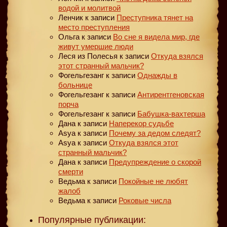
водой и молитвой
Ленчик
к записи
Преступника тянет на
место преступления
Ольга
к записи
Во сне я видела мир, где
живут умершие люди
Леся из Полесья
к записи
Откуда взялся
этот странный мальчик?
Фогельгезанг
к записи
Однажды в
больнице
Фогельгезанг
к записи
Антирентгеновская
порча
Фогельгезанг
к записи
Бабушка-вахтерша
Дана
к записи
Наперекор судьбе
Asya
к записи
Почему за дедом следят?
Asya
к записи
Откуда взялся этот
странный мальчик?
Дана
к записи
Предупреждение о скорой
смерти
Ведьма
к записи
Покойные не любят
жалоб
Ведьма
к записи
Роковые числа
Популярные публикации: