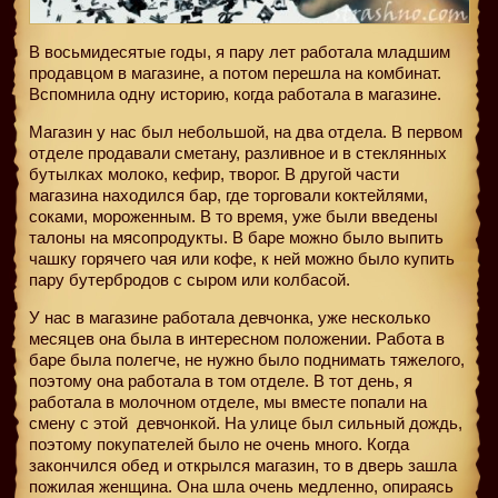
В восьмидесятые годы, я пару лет работала младшим
продавцом в магазине, а потом перешла на комбинат.
Вспомнила одну историю, когда работала в магазине.
Магазин у нас был небольшой, на два отдела. В первом
отделе продавали сметану, разливное и в стеклянных
бутылках молоко, кефир, творог. В другой части
магазина находился бар, где торговали коктейлями,
соками, мороженным. В то время, уже были введены
талоны на мясопродукты. В баре можно было выпить
чашку горячего чая или кофе, к ней можно было купить
пару бутербродов с сыром или колбасой.
У нас в магазине работала девчонка, уже несколько
месяцев она была в интересном положении. Работа в
баре была полегче, не нужно было поднимать тяжелого,
поэтому она работала в том отделе. В тот день, я
работала в молочном отделе, мы вместе попали на
смену с этой
девчонкой. На улице был сильный дождь,
поэтому покупателей было не очень много. Когда
закончился обед и открылся магазин, то в дверь зашла
пожилая женщина. Она шла очень медленно, опираясь