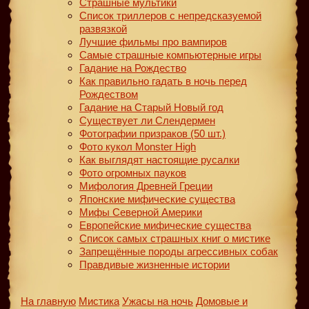
Страшные мультики
Список триллеров с непредсказуемой
развязкой
Лучшие фильмы про вампиров
Самые страшные компьютерные игры
Гадание на Рождество
Как правильно гадать в ночь перед
Рождеством
Гадание на Старый Новый год
Существует ли Слендермен
Фотографии призраков (50 шт.)
Фото кукол Monster High
Как выглядят настоящие русалки
Фото огромных пауков
Мифология Древней Греции
Японские мифические существа
Мифы Северной Америки
Европейские мифические существа
Список самых страшных книг о мистике
Запрещённые породы агрессивных собак
Правдивые жизненные истории
На главную
Мистика
Ужасы на ночь
Домовые и