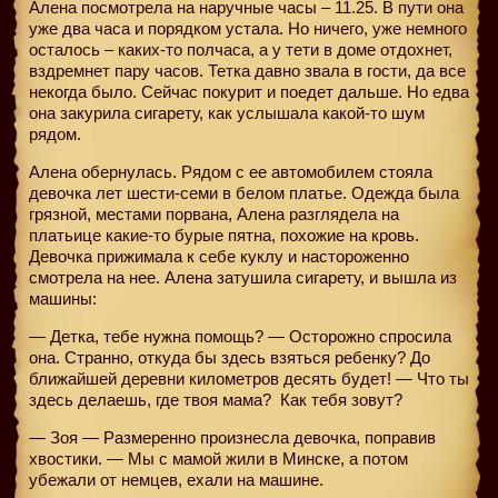
Алена посмотрела на наручные часы – 11.25. В пути она
уже два часа и порядком устала. Но ничего, уже немного
осталось – каких-то полчаса, а у тети в доме отдохнет,
вздремнет пару часов. Тетка давно звала в гости, да все
некогда было. Сейчас покурит и поедет дальше. Но едва
она закурила сигарету, как услышала какой-то шум
рядом.
Алена обернулась. Рядом с ее автомобилем стояла
девочка лет шести-семи в белом платье. Одежда была
грязной, местами порвана, Алена разглядела на
платьице какие-то бурые пятна, похожие на кровь.
Девочка прижимала к себе куклу и настороженно
смотрела на нее. Алена затушила сигарету, и вышла из
машины:
— Детка, тебе нужна помощь? — Осторожно спросила
она. Странно, откуда бы здесь взяться ребенку? До
ближайшей деревни километров десять будет! — Что ты
здесь делаешь, где твоя мама?
Как тебя зовут?
— Зоя — Размеренно произнесла девочка, поправив
хвостики. — Мы с мамой жили в Минске, а потом
убежали от немцев, ехали на машине.