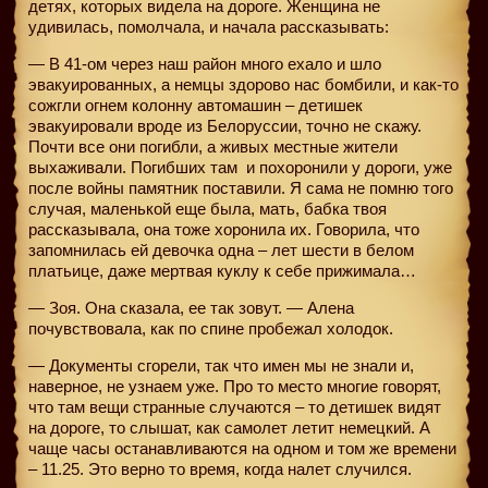
детях, которых видела на дороге. Женщина не
удивилась, помолчала, и начала рассказывать:
— В 41-ом через наш район много ехало и шло
эвакуированных, а немцы здорово нас бомбили, и как-то
сожгли огнем колонну автомашин – детишек
эвакуировали вроде из Белоруссии, точно не скажу.
Почти все они погибли, а живых местные жители
выхаживали. Погибших там
и похоронили у дороги, уже
после войны памятник поставили. Я сама не помню того
случая, маленькой еще была, мать, бабка твоя
рассказывала, она тоже хоронила их. Говорила, что
запомнилась ей девочка одна – лет шести в белом
платьице, даже мертвая куклу к себе прижимала…
— Зоя. Она сказала, ее так зовут. — Алена
почувствовала, как по спине пробежал холодок.
— Документы сгорели, так что имен мы не знали и,
наверное, не узнаем уже. Про то место многие говорят,
что там вещи странные случаются – то детишек видят
на дороге, то слышат, как самолет летит немецкий. А
чаще часы останавливаются на одном и том же времени
– 11.25. Это верно то время, когда налет случился.