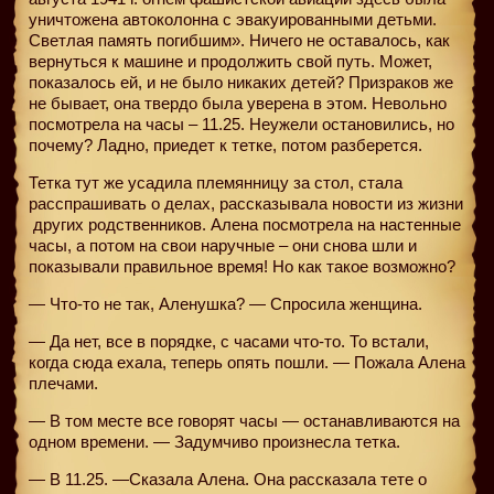
уничтожена автоколонна с эвакуированными детьми.
Светлая память погибшим». Ничего не оставалось, как
вернуться к машине и продолжить свой путь. Может,
показалось ей, и не было никаких детей? Призраков же
не бывает, она твердо была уверена в этом. Невольно
посмотрела на часы – 11.25. Неужели остановились, но
почему? Ладно, приедет к тетке, потом разберется.
Тетка тут же усадила племянницу за стол, стала
расспрашивать о делах, рассказывала новости из жизни
других родственников. Алена посмотрела на настенные
часы, а потом на свои наручные – они снова шли и
показывали правильное время! Но как такое возможно?
— Что-то не так, Аленушка? — Спросила женщина.
— Да нет, все в порядке, с часами что-то. То встали,
когда сюда ехала, теперь опять пошли. — Пожала Алена
плечами.
— В том месте все говорят часы — останавливаются на
одном времени. — Задумчиво произнесла тетка.
— В 11.25. —Сказала Алена. Она рассказала тете о