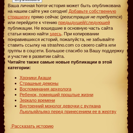
Ваша личная horror-история может быть опубликована
на нашем сайте уже сегодня!
Добавьте собственную
страшилку
прямо сейчас (
регистрация не требуется
)
или перейдите к чтению
предыдущей
/следующей
публикации. Не вошедшие в основную часть сайта
статьи можно найти
здесь
. При копировании
понравившихся историй, пожалуйста, не забывайте
ставить ссылку на strashno.com со своего сайта или
группы в соцсети. Большое спасибо за Вашу поддержку
и участие в развитии сайта.
Читайте также самые новые публикации в этой
категории:
Хроники Акаши
Страшные демоны
Воспоминания археолога
Ребенок, помнящий прошлые жизни
Зеркало времени
Внутренний монолог девочки с вулкана
Льюльяйльяко перед принесением ее в жертву
Рассказать историю