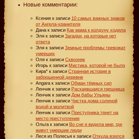
Новые комментарии:
Ксения
к записи
10 самых важных знаков
от Ангела-хранителя
Дана
к записи
Как мама к колдуну ходила
Эля
к записи
Загадки, на которые нет
ответа
Эля
к записи
Земные проблемы тревожат
умерших
Оля
к записи
Сквозняк
Игорь
к записи
Мистика, которой не было
Кира*
к записи
Странная история в
заброшенной деревне
Angara
к записи
Обман тёмных сил
Ленчик
к записи
Раскаявшаяся грешница
Ленчик
к записи
Дом бабы Ульяны
Ленчик
к записи
Чистка дома соленой
водой и молитвой
Ленчик
к записи
Преступника тянет на
место преступления
Ольга
к записи
Во сне я видела мир, где
живут умершие люди
Леся из Полесья
к записи
Откуда взялся