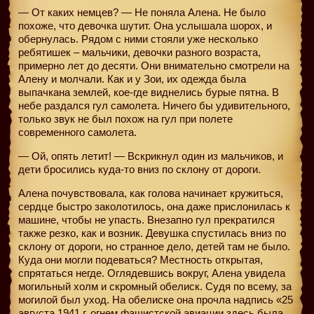
— От каких немцев? — Не поняла Алена. Не было
похоже, что девочка шутит. Она услышала шорох, и
обернулась. Рядом с ними стояли уже несколько
ребятишек – мальчики, девочки разного возраста,
примерно лет до десяти. Они внимательно смотрели на
Алену и молчали. Как и у Зои, их одежда была
выпачкана землей, кое-где виднелись бурые пятна. В
небе раздался гул самолета. Ничего бы удивительного,
только звук не был похож на гул при полете
современного самолета.
— Ой, опять летит! — Вскрикнул один из мальчиков, и
дети бросились куда-то вниз по склону от дороги.
Алена почувствовала, как голова начинает кружиться,
сердце быстро заколотилось, она даже прислонилась к
машине, чтобы не упасть. Внезапно гул прекратился
также резко, как и возник. Девушка спустилась вниз по
склону от дороги, но странное дело, детей там не было.
Куда они могли подеваться? Местность открытая,
спрятаться негде. Оглядевшись вокруг, Алена увидела
могильный холм и скромный обелиск. Судя по всему, за
могилой был уход. На обелиске она прочла надпись «25
августа 1941 г. огнем фашистской авиации здесь была