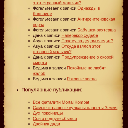
этот странный мальчик?
Фогельгезанг
к записи
Однажды в
больнице
Фогельгезанг
к записи
Антирентгеновская
порча
Фогельгезанг
к записи
Бабушка-вахтерша
Дана
к записи
Наперекор судьбе
Asya
к записи
Почему за дедом следят?
Asya
к записи
Откуда взялся этот
странный мальчик?
Дана
к записи
Предупреждение о скорой
смерти
Ведьма
к записи
Покойные не любят
жалоб
Ведьма
к записи
Роковые числа
Популярные публикации:
Все фаталити Mortal Kombat
Самые страшные вулканы планеты Земля
Дух покойницы
Сон о подруге сбылся
Двойник дяди