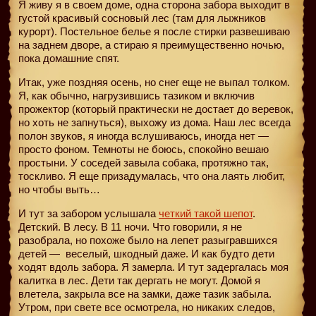
Я живу я в своем доме, одна сторона забора выходит в
густой красивый сосновый лес (там для лыжников
курорт). Постельное белье я после стирки развешиваю
на заднем дворе, а стираю я преимущественно ночью,
пока домашние спят.
Итак, уже поздняя осень, но снег еще не выпал толком.
Я, как обычно, нагрузившись тазиком и включив
прожектор (который практически не достает до веревок,
но хоть не запнуться), выхожу из дома. Наш лес всегда
полон звуков, я иногда вслушиваюсь, иногда нет —
просто фоном. Темноты не боюсь, спокойно вешаю
простыни. У соседей завыла собака, протяжно так,
тоскливо. Я еще призадумалась, что она лаять любит,
но чтобы выть…
И тут за забором услышала
четкий такой шепот
.
Детский. В лесу. В 11 ночи. Что говорили, я не
разобрала, но похоже было на лепет разыгравшихся
детей —
веселый, шкодный даже. И как будто дети
ходят вдоль забора. Я замерла. И тут задергалась моя
калитка в лес. Дети так дергать не могут. Домой я
влетела, закрыла все на замки, даже тазик забыла.
Утром, при свете все осмотрела, но никаких следов,