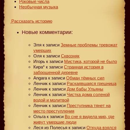
Роковые числа
Необычная музыка
Рассказать историю
Новые комментарии:
Эля
к записи
Земные проблемы тревожат
умерших
Оля
к записи
Сквозняк
Игорь
к записи
Мистика, которой не было
Кира*
к записи
Странная история в
заброшенной деревне
Angara
к записи
Обман тёмных сил
Ленчик
к записи
Раскаявшаяся грешница
Ленчик
к записи
Дом бабы Ульяны
Ленчик
к записи
Чистка дома соленой
водой и молитвой
Ленчик
к записи
Преступника тянет на
место преступления
Ольга
к записи
Во сне я видела мир, где
живут умершие люди
Леся из Полесья
к записи
Откуда взялся