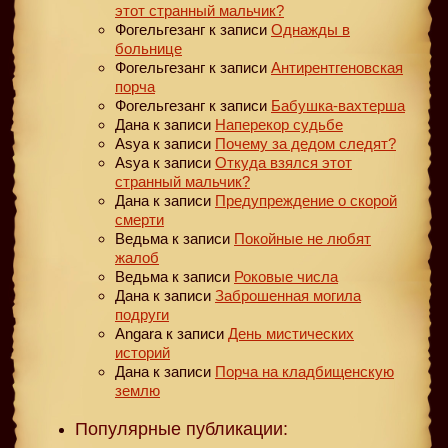
этот странный мальчик?
Фогельгезанг
к записи
Однажды в
больнице
Фогельгезанг
к записи
Антирентгеновская
порча
Фогельгезанг
к записи
Бабушка-вахтерша
Дана
к записи
Наперекор судьбе
Asya
к записи
Почему за дедом следят?
Asya
к записи
Откуда взялся этот
странный мальчик?
Дана
к записи
Предупреждение о скорой
смерти
Ведьма
к записи
Покойные не любят
жалоб
Ведьма
к записи
Роковые числа
Дана
к записи
Заброшенная могила
подруги
Angara
к записи
День мистических
историй
Дана
к записи
Порча на кладбищенскую
землю
Популярные публикации: