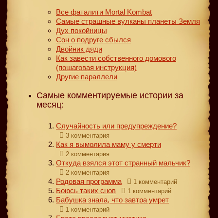
Все фаталити Mortal Kombat
Самые страшные вулканы планеты Земля
Дух покойницы
Сон о подруге сбылся
Двойник дяди
Как завести собственного домового
(пошаговая инструкция)
Другие параллели
Самые комментируемые истории за
месяц:
Случайность или предупреждение?
3 комментария
Как я вымолила маму у смерти
2 комментария
Откуда взялся этот странный мальчик?
2 комментария
Родовая программа
1 комментарий
Боюсь таких снов
1 комментарий
Бабушка знала, что завтра умрет
1 комментарий