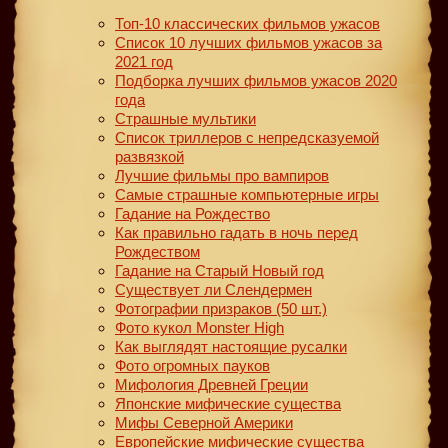
Топ-10 классических фильмов ужасов
Список 10 лучших фильмов ужасов за
2021 год
Подборка лучших фильмов ужасов 2020
года
Страшные мультики
Список триллеров с непредсказуемой
развязкой
Лучшие фильмы про вампиров
Самые страшные компьютерные игры
Гадание на Рождество
Как правильно гадать в ночь перед
Рождеством
Гадание на Старый Новый год
Существует ли Слендермен
Фотографии призраков (50 шт.)
Фото кукол Monster High
Как выглядят настоящие русалки
Фото огромных пауков
Мифология Древней Греции
Японские мифические существа
Мифы Северной Америки
Европейские мифические существа