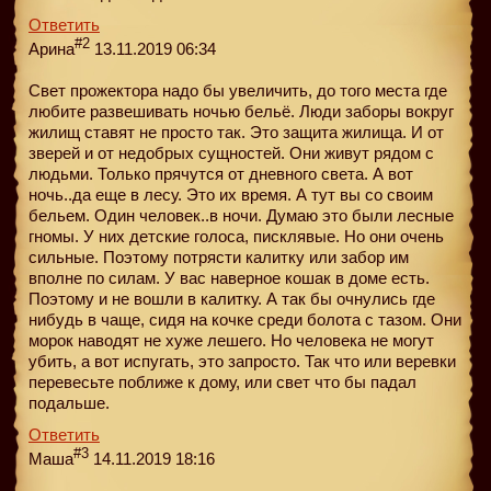
Ответить
#2
Арина
13.11.2019 06:34
Свет прожектора надо бы увеличить, до того места где
любите развешивать ночью бельё. Люди заборы вокруг
жилищ ставят не просто так. Это защита жилища. И от
зверей и от недобрых сущностей. Они живут рядом с
людьми. Только прячутся от дневного света. А вот
ночь..да еще в лесу. Это их время. А тут вы со своим
бельем. Один человек..в ночи. Думаю это были лесные
гномы. У них детские голоса, писклявые. Но они очень
сильные. Поэтому потрясти калитку или забор им
вполне по силам. У вас наверное кошак в доме есть.
Поэтому и не вошли в калитку. А так бы очнулись где
нибудь в чаще, сидя на кочке среди болота с тазом. Они
морок наводят не хуже лешего. Но человека не могут
убить, а вот испугать, это запросто. Так что или веревки
перевесьте поближе к дому, или свет что бы падал
подальше.
Ответить
#3
Маша
14.11.2019 18:16