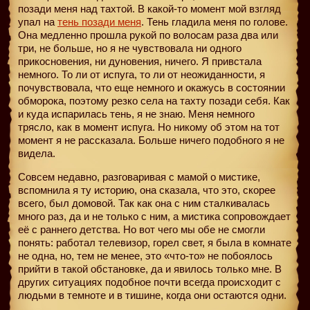
позади меня над тахтой. В какой-то момент мой взгляд
упал на
тень позади меня
. Тень гладила меня по голове.
Она медленно прошла рукой по волосам раза два или
три, не больше, но я не чувствовала ни одного
прикосновения, ни дуновения, ничего. Я привстала
немного. То ли от испуга, то ли от неожиданности, я
почувствовала, что еще немного и окажусь в состоянии
обморока, поэтому резко села на тахту позади себя. Как
и куда испарилась тень, я не знаю. Меня немного
трясло, как в момент испуга. Но никому об этом на тот
момент я не рассказала. Больше ничего подобного я не
видела.
Совсем недавно, разговаривая с мамой о мистике,
вспомнила я ту историю, она сказала, что это, скорее
всего, был домовой. Так как она с ним сталкивалась
много раз, да и не только с ним, а мистика сопровождает
её с раннего детства. Но вот чего мы обе не смогли
понять: работал телевизор, горел свет, я была в комнате
не одна, но, тем не менее, это «что-то» не побоялось
прийти в такой обстановке, да и явилось только мне. В
других ситуациях подобное почти всегда происходит с
людьми в темноте и в тишине, когда они остаются одни.