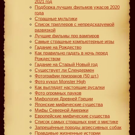
2021 год
Подборка лучших фильмов ужасов 2020
года
Страшные мультики
Список триллеров с непредсказуемой
развязкой
Лучшие фильмы про вампиров
Самые страшные компьютерные игры
Гадание на Рождество
Как правильно гадать в ночь перед
Рождеством
Гадание на Старый Новый год
Существует ли Слендермен
Фотографии призраков (50 шт.)
Фото кукол Monster High
Как выглядят настоящие русалки
Фото огромных пауков
Мифология Древней Греции
Японские мифические существа
Мифы Северной Америки
Европейские мифические существа
Список самых страшных книг о мистике
Запрещённые породы агрессивных собак
Правдивые жизненные истории