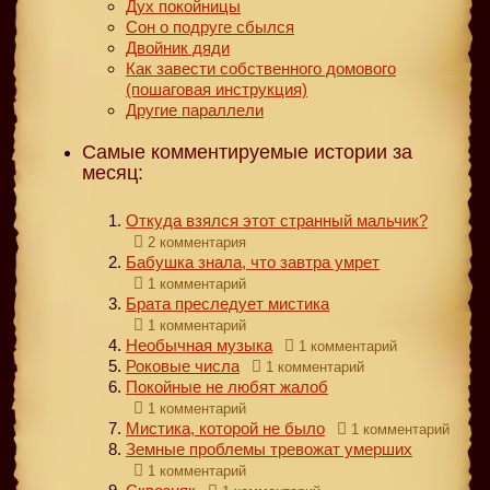
Дух покойницы
Сон о подруге сбылся
Двойник дяди
Как завести собственного домового
(пошаговая инструкция)
Другие параллели
Самые комментируемые истории за
месяц:
Откуда взялся этот странный мальчик?
2 комментария
Бабушка знала, что завтра умрет
1 комментарий
Брата преследует мистика
1 комментарий
Необычная музыка
1 комментарий
Роковые числа
1 комментарий
Покойные не любят жалоб
1 комментарий
Мистика, которой не было
1 комментарий
Земные проблемы тревожат умерших
1 комментарий