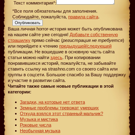
Текст комментария*:
*Все поля обязательны для заполнения.
Соблюдайте, пожалуйста,
правила сайта
.
Опубликовать
Ваша личная horror-история может быть опубликована
на нашем сайте уже сегодня!
Добавьте собственную
страшилку
прямо сейчас (
регистрация не требуется
)
или перейдите к чтению
предыдущей
/следующей
публикации. Не вошедшие в основную часть сайта
статьи можно найти
здесь
. При копировании
понравившихся историй, пожалуйста, не забывайте
ставить ссылку на strashno.com со своего сайта или
группы в соцсети. Большое спасибо за Вашу поддержку
и участие в развитии сайта.
Читайте также самые новые публикации в этой
категории:
Загадки, на которые нет ответа
Земные проблемы тревожат умерших
Откуда взялся этот странный мальчик?
Музыка и мистика
Роковые числа
Необычная музыка