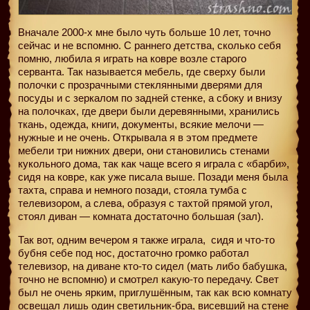
Вначале 2000-х мне было чуть больше 10 лет, точно
сейчас и не вспомню. С раннего детства, сколько себя
помню, любила я играть на ковре возле старого
серванта. Так называется мебель, где сверху были
полочки с прозрачными стеклянными дверями для
посуды и с зеркалом по задней стенке, а сбоку и внизу
на полочках, где двери были деревянными, хранились
ткань, одежда, книги, документы, всякие мелочи —
нужные и не очень. Открывала я в этом предмете
мебели три нижних двери, они становились стенами
кукольного дома, так как чаще всего я играла с «барби»,
сидя на ковре, как уже писала выше. Позади меня была
тахта, справа и немного позади, стояла тумба с
телевизором, а слева, образуя с тахтой прямой угол,
стоял диван — комната достаточно большая (зал).
Так вот, одним вечером я также играла,
сидя и что-то
бубня себе под нос, достаточно громко работал
телевизор, на диване кто-то сидел (мать либо бабушка,
точно не вспомню) и смотрел какую-то передачу. Свет
был не очень ярким, приглушённым, так как всю комнату
освещал лишь один светильник-бра, висевший на стене