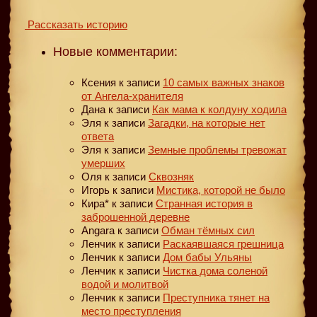
Рассказать историю
Новые комментарии:
Ксения
к записи
10 самых важных знаков
от Ангела-хранителя
Дана
к записи
Как мама к колдуну ходила
Эля
к записи
Загадки, на которые нет
ответа
Эля
к записи
Земные проблемы тревожат
умерших
Оля
к записи
Сквозняк
Игорь
к записи
Мистика, которой не было
Кира*
к записи
Странная история в
заброшенной деревне
Angara
к записи
Обман тёмных сил
Ленчик
к записи
Раскаявшаяся грешница
Ленчик
к записи
Дом бабы Ульяны
Ленчик
к записи
Чистка дома соленой
водой и молитвой
Ленчик
к записи
Преступника тянет на
место преступления