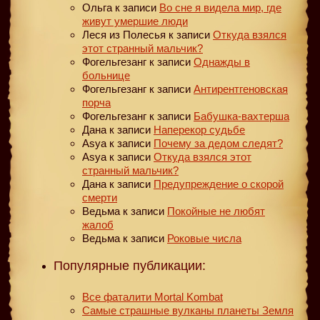
Ольга
к записи
Во сне я видела мир, где
живут умершие люди
Леся из Полесья
к записи
Откуда взялся
этот странный мальчик?
Фогельгезанг
к записи
Однажды в
больнице
Фогельгезанг
к записи
Антирентгеновская
порча
Фогельгезанг
к записи
Бабушка-вахтерша
Дана
к записи
Наперекор судьбе
Asya
к записи
Почему за дедом следят?
Asya
к записи
Откуда взялся этот
странный мальчик?
Дана
к записи
Предупреждение о скорой
смерти
Ведьма
к записи
Покойные не любят
жалоб
Ведьма
к записи
Роковые числа
Популярные публикации:
Все фаталити Mortal Kombat
Самые страшные вулканы планеты Земля