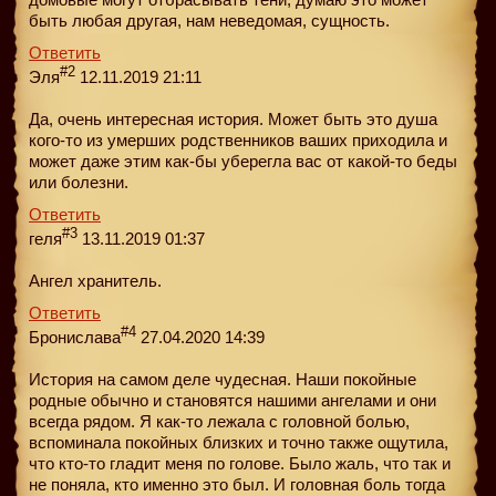
быть любая другая, нам неведомая, сущность.
Ответить
#2
Эля
12.11.2019 21:11
Да, очень интересная история. Может быть это душа
кого-то из умерших родственников ваших приходила и
может даже этим как-бы уберегла вас от какой-то беды
или болезни.
Ответить
#3
геля
13.11.2019 01:37
Ангел хранитель.
Ответить
#4
Бронислава
27.04.2020 14:39
История на самом деле чудесная. Наши покойные
родные обычно и становятся нашими ангелами и они
всегда рядом. Я как-то лежала с головной болью,
вспоминала покойных близких и точно также ощутила,
что кто-то гладит меня по голове. Было жаль, что так и
не поняла, кто именно это был. И головная боль тогда