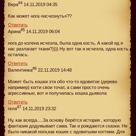
#4
Вера
14.11.2019 04:35
Как может нога «исчезнуть»??
Ответить
#5
Арина
14.11.2019 06:04
нога до колена исчезла, была одна кость. А какой яд я
нас разлагает ткани?)))) Ну вот так и исчезла, одна кость
осталась.
Ответить
#6
Валентинка
22.11.2019 14:48
Может быть кошки эти обо что-то ядовитое (дерево
например) когти свои точат, а сами просто очень
агрессивные, вот и получилась кошка дьявола
Ответить
#7
геля
14.11.2019 23:32
Ну, как всегда….За основу берётся история , которую
фантазия додумывает сама. Так и рождаются сказки. Не
было никакой ноги,как кошек с ядовитыми когтями. Для