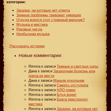
категории:
Загадки, на которые нет ответа
Земные проблемы тревожат умерших
Откуда взялся этот странный мальчик?
Музыка и мистика
Роковые числа
Необычная музыка
Рассказать историю
Новые комментарии:
Rimma
к записи
Темные и светлые силы
Дана
к записи
Загадочная болезнь или
порча из мести
Дана
к записи
Маньяк кукольник
Rimma
к записи
Смерть отступила
Rimma
к записи
НЛО помог
Rimma
к записи
Блуд водит
Rimma
к записи
Брата преследует
мистика
Rimma
к записи
Загадки, на которые нет