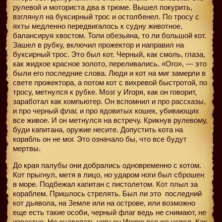
рулевой и моториста два в трюме. Вышел покурить,
взглянул на буксирный трос и остолбенел. По тросу с
яхты медленно передвигалось к судну животное,
балансируя хвостом. Толи обезьяна, то ли большой кот.
Зашел в рубку, включил прожектор и направил на
буксирный трос. Это был кот. Черный, как смоль, глаза,
как жидкое красное золото, переливались. «Ого», — это
были его последние слова. Люди и кот на миг замерли в
свете прожектора, а потом кот с вихревой быстротой, по
тросу, метнулся к рубке. Мозг у Игоря, как он говорит,
заработал как компьютер. Он вспомнил и про рассказы,
и про черный флаг, и про ядовитых кошек, убивающих
все живое. И он метнулся на встречу. Крикнув рулевому,
буди капитана, оружие несите. Допустить кота на
корабль он не мог. Это означало бы, что все будут
мертвы.
До края палубы они добрались одновременно с котом.
Кот прыгнул, метя в лицо, но ударом ноги был сброшен
в море. Подбежал капитан с пистолетом. Кот плыл за
кораблем. Пришлось стрелять. Был ли это
последний
кот дьявола, на Земле или на острове, или возможно
еще есть такие особи, черный флаг ведь не снимают, не
известно. Но оцарапать ногу он Игорю все же успел. Как