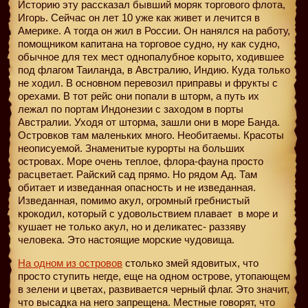
Историю эту рассказал бывший моряк торгового флота,
Игорь. Сейчас он лет 10 уже как живет и лечится в
Америке. А тогда он жил в России. Он нанялся на работу,
помощником капитана на торговое судно, ну как судно,
обычное для тех мест однопалубное корыто, ходившее
под флагом Таиланда, в Австралию, Индию. Куда только
не ходил. В основном перевозил приправы и фрукты с
орехами. В тот рейс они попали в шторм, а путь их
лежал по портам Индонезии с заходом в порты
Австралии. Уходя от шторма, зашли они в море Банда.
Островков там маленьких много. Необитаемы. Красоты
неописуемой. Знаменитые курорты на больших
островах. Море очень теплое, флора-фауна просто
расцветает. Райский сад прямо. Но рядом Ад. Там
обитает и изведанная опасность и не изведанная.
Изведанная, помимо акул, огромный гребнистый
крокодил, который с удовольствием плавает
в море и
кушает не только акул, но и деликатес- раззяву
человека. Это настоящие морские чудовища.
На одном из островов
столько змей ядовитых, что
просто ступить негде, еще на одном острове, утопающем
в зелени и цветах, развивается черный флаг. Это значит,
что высадка на него запрещена. Местные говорят, что