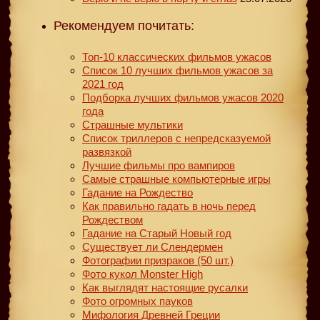
Рекомендуем почитать:
Топ-10 классических фильмов ужасов
Список 10 лучших фильмов ужасов за
2021 год
Подборка лучших фильмов ужасов 2020
года
Страшные мультики
Список триллеров с непредсказуемой
развязкой
Лучшие фильмы про вампиров
Самые страшные компьютерные игры
Гадание на Рождество
Как правильно гадать в ночь перед
Рождеством
Гадание на Старый Новый год
Существует ли Слендермен
Фотографии призраков (50 шт.)
Фото кукол Monster High
Как выглядят настоящие русалки
Фото огромных пауков
Мифология Древней Греции