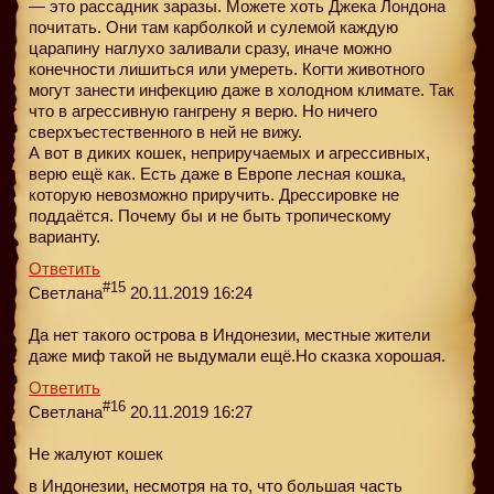
— это рассадник заразы. Можете хоть Джека Лондона
почитать. Они там карболкой и сулемой каждую
царапину наглухо заливали сразу, иначе можно
конечности лишиться или умереть. Когти животного
могут занести инфекцию даже в холодном климате. Так
что в агрессивную гангрену я верю. Но ничего
сверхъестественного в ней не вижу.
А вот в диких кошек, неприручаемых и агрессивных,
верю ещё как. Есть даже в Европе лесная кошка,
которую невозможно приручить. Дрессировке не
поддаётся. Почему бы и не быть тропическому
варианту.
Ответить
#15
Светлана
20.11.2019 16:24
Да нет такого острова в Индонезии, местные жители
даже миф такой не выдумали ещё.Но сказка хорошая.
Ответить
#16
Светлана
20.11.2019 16:27
Не жалуют кошек
в Индонезии, несмотря на то, что большая часть