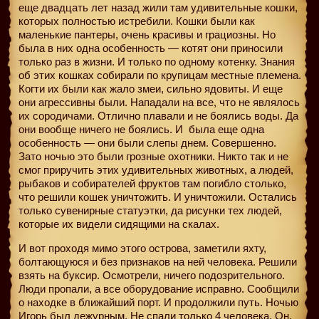
еще двадцать лет назад жили там удивительные кошки,
которых полностью истребили. Кошки были как
маленькие пантеры, очень красивы и грациозны. Но
была в них одна особенность — котят они приносили
только раз в жизни. И только по одному котенку. Знания
об этих кошках собирали по крупицам местные племена.
Когти их были как жало змеи, сильно ядовиты. И еще
они агрессивны были. Нападали на все, что не являлось
их сородичами. Отлично плавали и не боялись воды. Да
они вообще ничего не боялись. И
была еще одна
особенность — они были слепы днем. Совершенно.
Зато ночью это были грозные охотники. Никто так и не
смог приручить этих удивительных животных, а людей,
рыбаков и собирателей фруктов там погибло столько,
что решили кошек уничтожить. И уничтожили. Остались
только сувенирные статуэтки, да рисунки тех людей,
которые их видели сидящими на скалах.
И вот проходя мимо этого острова, заметили яхту,
болтающуюся и без признаков на ней человека. Решили
взять на буксир. Осмотрели, ничего подозрительного.
Люди пропали, а все оборудование исправно. Сообщили
о находке в ближайший порт. И продолжили путь. Ночью
Игорь был дежурным. Не спали только 4 человека. Он,