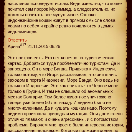
населения исповедует ислам. Ведь известно, что кошек
почитал сам пророк Мухаммед, а следовательно, их
должны почитать все мусульмане. Однако
индонезийские кошки живут в прямом смысле слова
«сами по себе» и крайне редко появляются в домах
индонезийцев.
Ответить
#17
Арина
21.11.2019 06:26
Этот остров есть. Его нет конечно на туристических
картах. Добраться туда проблематично туристам. Да и
запрещено. Он в море Банда. Привязка к Индонезии,
только потому, что Игорь рассказывал, что они шли с
заходом в порта Индонезии. Море Банда. Оно ведь не
только в Индонезии. Это как считать что Черное море
только в Грузии. И там не слышали об аномальных
местах Болгарии. Тем более животное уничтожено
теперь уже более 50 лет назад. И видимо было не
многочисленным. Да и кушать кошкам надо. Поэтому
видимо произошла природная мутация. Они днем слепы,
отлично плавают, и очень агрессивны, и с потомством
проблема. Впрочем мне просто была интересна история,
рассказанная человеком. Который полжизни ходил по