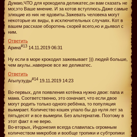
Думаю,ЧТО для крокодила деликатес,он вам сказать не
мог,это Ваше мнение. И за котов вступлюсь.Даже самые
злющие из них не ядовиты.Зажевать человека могут
некоторые их виды, в исключительных случаях. Кот в
вашем рассказе оборотень скорей всего,но и дьявол с
ним.
Ответить
#13
Арина
14.11.2019 06:31
Ну если в море крокодил зажевывает ))) людей больше,
чем акулы..наверное все же деликатес.
Ответить
#14
Агылузуды
19.11.2019 14:23
Во-первых, для появления котёнка нужно двое: папа и
мама. Соответственно, это означает, что если двое
могут родить только одного ребёнка, то популяция
вымирает. Количество кошек упало бы до нуля лет за
пятьдесят и все вымерли. Без альтернатив. Поэтому в
этот факт я не верю.
Во-вторых, Индонезия всегда славилась огромным
количеством микробов и вообще тропики и субтропики