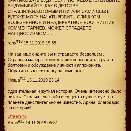
КРИТИКОВАТЬ БУДУ ,ЕСЛИ ПОТРЕБУЕТСЯ,А ВЫ НЕ
ВЫДУМЫВАЙТЕ ,КАК В ДЕТСТВЕ
СТРАШИЛКИ,КОТОРЫМИ ПУГАЛИ САМИ СЕБЯ.
Я,ТОЖЕ МОГУ НАЧАТЬ ЯЗВИТЬ-СЛИШКОМ
БОЛЕЗНЕННОЕ И НЕАДЕКВАТНОЕ ВОСПРИЯТИЕ
КОММЕНТАРИЕВ. МОЖЕТ СТРАДАЕТЕ
НАРЦИССИЗМОМ….
#10
геля
15.11.2019 19:59
На заднице сидите вы и страдаете бездельем .
Странная манера -комментарии переводить в русло
болтовни и обсуждение личности аппононнта.
Обратитесь к психологу за помощью ….
#11
Нюша
13.11.2019 23:14
Удивительная и жуткая история. Очень интересно было
читать. Сколько ещё тайн и существ существует на
планете действительно не известно. Арина, благодарю
за историю!
Ответить
#12
Алла
14.11.2019 05:31