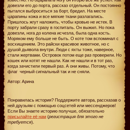
довезли его до порта, рассказ отдельный. Он постоянно
пытался выброситься за борт, бредил. На месте
царапины кожа и все мягкие ткани разлагались.
Пришлось жгут наложить, чтобы кровью не истек. В
порту забрали сразу в госпиталь. Он выжил. Но пока
довезли, нога до колена исчезла, была одна кость.
Моряком ему больше не быть. О коте том вспоминал с
восхищением. Это райски красивое животное, но с
душой дьявола внутри. Люди с яхты тоже, наверное,
стали жертвами. Островок потом еще раз проверили. Но
кошек или котят не нашли. Как не нашли и в тот раз,
когда зачистили первый раз. А они живы. Потому, что
флаг
черный сигнальный так и не сняли.
Автор: Арина
Понравилась история? Поддержите автора, рассказав о
ней друзьям с помощью соцсетей или мессенджеров!
Если Вы знаете историю получше, обязательно
присылайте её нам
(
регистрация для этого не
требуется
).