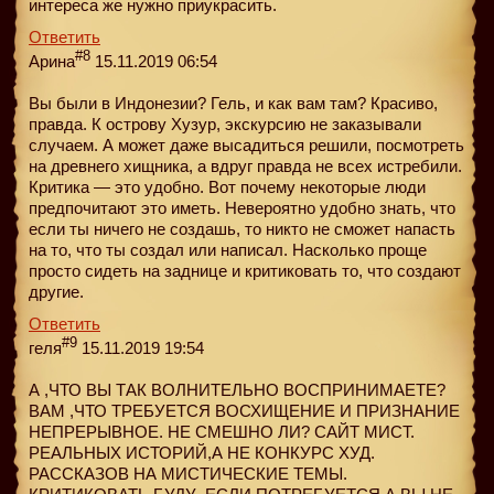
интереса же нужно приукрасить.
Ответить
#8
Арина
15.11.2019 06:54
Вы были в Индонезии? Гель, и как вам там? Красиво,
правда. К острову Хузур, экскурсию не заказывали
случаем. А может даже высадиться решили, посмотреть
на древнего хищника, а вдруг правда не всех истребили.
Критика — это удобно. Вот почему некоторые люди
предпочитают это иметь. Невероятно удобно знать, что
если ты ничего не создашь, то никто не сможет напасть
на то, что ты создал или написал. Насколько проще
просто сидеть на заднице и критиковать то, что создают
другие.
Ответить
#9
геля
15.11.2019 19:54
А ,ЧТО ВЫ ТАК ВОЛНИТЕЛЬНО ВОСПРИНИМАЕТЕ?
ВАМ ,ЧТО ТРЕБУЕТСЯ ВОСХИЩЕНИЕ И ПРИЗНАНИЕ
НЕПРЕРЫВНОЕ. НЕ СМЕШНО ЛИ? САЙТ МИСТ.
РЕАЛЬНЫХ ИСТОРИЙ,А НЕ КОНКУРС ХУД.
РАССКАЗОВ НА МИСТИЧЕСКИЕ ТЕМЫ.