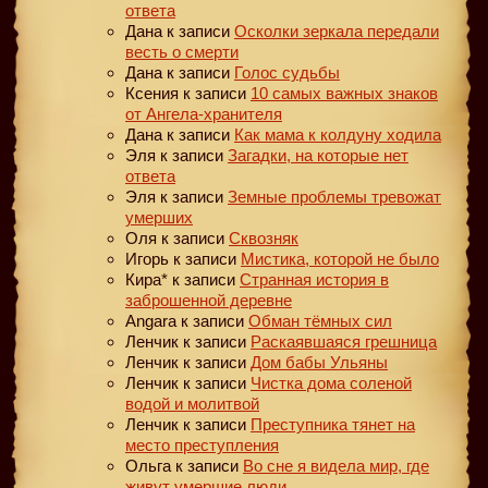
ответа
Дана
к записи
Осколки зеркала передали
весть о смерти
Дана
к записи
Голос судьбы
Ксения
к записи
10 самых важных знаков
от Ангела-хранителя
Дана
к записи
Как мама к колдуну ходила
Эля
к записи
Загадки, на которые нет
ответа
Эля
к записи
Земные проблемы тревожат
умерших
Оля
к записи
Сквозняк
Игорь
к записи
Мистика, которой не было
Кира*
к записи
Странная история в
заброшенной деревне
Angara
к записи
Обман тёмных сил
Ленчик
к записи
Раскаявшаяся грешница
Ленчик
к записи
Дом бабы Ульяны
Ленчик
к записи
Чистка дома соленой
водой и молитвой
Ленчик
к записи
Преступника тянет на
место преступления
Ольга
к записи
Во сне я видела мир, где
живут умершие люди