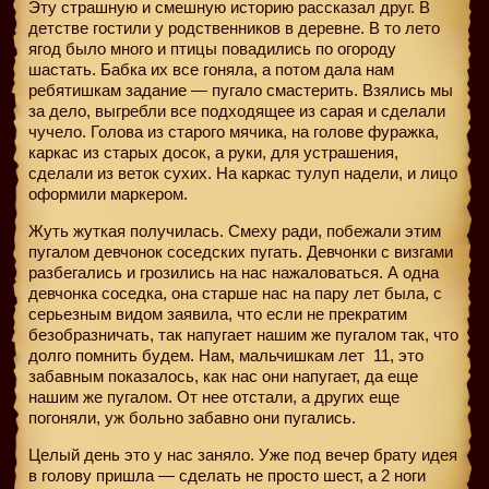
Эту страшную и смешную историю рассказал друг. В
детстве гостили у родственников в деревне. В то лето
ягод было много и птицы повадились по огороду
шастать. Бабка их все гоняла, а потом дала нам
ребятишкам задание — пугало смастерить. Взялись мы
за дело, выгребли все подходящее из сарая и сделали
чучело. Голова из старого мячика, на голове фуражка,
каркас из старых досок, а руки, для устрашения,
сделали из веток сухих. На каркас тулуп надели, и лицо
оформили маркером.
Жуть жуткая получилась. Смеху ради, побежали этим
пугалом девчонок соседских пугать. Девчонки с визгами
разбегались и грозились на нас нажаловаться. А одна
девчонка соседка, она старше нас на пару лет была, с
серьезным видом заявила, что если не прекратим
безобразничать, так напугает нашим же пугалом так, что
долго помнить будем. Нам, мальчишкам лет
11, это
забавным показалось, как нас они напугает, да еще
нашим же пугалом. От нее отстали, а других еще
погоняли, уж больно забавно они пугались.
Целый день это у нас заняло. Уже под вечер брату идея
в голову пришла — сделать не просто шест, а 2 ноги