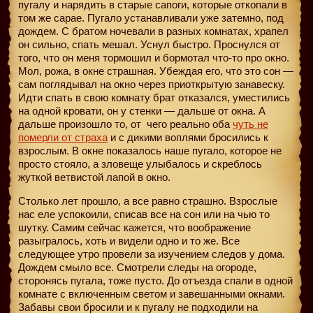
пугалу и нарядить в старые сапоги, которые откопали в
том же сарае. Пугало устанавливали уже затемно, под
дождем. С братом ночевали в разных комнатах, храпел
он сильно, спать мешал. Уснул быстро. Проснулся от
того, что он меня тормошил и бормотал что-то про окно.
Мол, рожа, в окне страшная. Убеждая его, что это сон —
сам поглядывал на окно через приоткрытую занавеску.
Идти спать в свою комнату брат отказался, уместились
на одной кровати, он у стенки — дальше от окна. А
дальше произошло то, от
чего реально оба
чуть не
померли от страха
и с дикими воплями бросились к
взрослым. В окне показалось наше пугало, которое не
просто стояло, а зловеще улыбалось и скреблось
жуткой ветвистой лапой в окно.
Столько лет прошло, а все равно страшно. Взрослые
нас еле успокоили, списав все на сон или на чью то
шутку. Самим сейчас кажется, что воображение
разыгралось, хоть и видели одно и то же. Все
следующее утро провели за изучением следов у дома.
Дождем смыло все. Смотрели следы на огороде,
сторонясь пугала, тоже пусто. До отъезда спали в одной
комнате с включенным светом и завешанными окнами.
Забавы свои бросили и к пугалу не подходили на