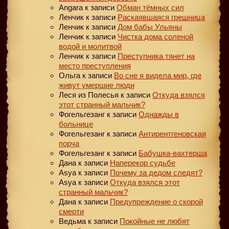
Angara
к записи
Обман тёмных сил
Ленчик
к записи
Раскаявшаяся грешница
Ленчик
к записи
Дом бабы Ульяны
Ленчик
к записи
Чистка дома соленой
водой и молитвой
Ленчик
к записи
Преступника тянет на
место преступления
Ольга
к записи
Во сне я видела мир, где
живут умершие люди
Леся из Полесья
к записи
Откуда взялся
этот странный мальчик?
Фогельгезанг
к записи
Однажды в
больнице
Фогельгезанг
к записи
Антирентгеновская
порча
Фогельгезанг
к записи
Бабушка-вахтерша
Дана
к записи
Наперекор судьбе
Asya
к записи
Почему за дедом следят?
Asya
к записи
Откуда взялся этот
странный мальчик?
Дана
к записи
Предупреждение о скорой
смерти
Ведьма
к записи
Покойные не любят