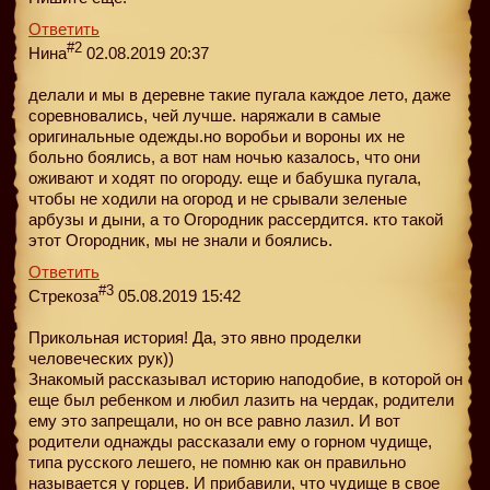
Ответить
#2
Нина
02.08.2019 20:37
делали и мы в деревне такие пугала каждое лето, даже
соревновались, чей лучше. наряжали в самые
оригинальные одежды.но воробьи и вороны их не
больно боялись, а вот нам ночью казалось, что они
оживают и ходят по огороду. еще и бабушка пугала,
чтобы не ходили на огород и не срывали зеленые
арбузы и дыни, а то Огородник рассердится. кто такой
этот Огородник, мы не знали и боялись.
Ответить
#3
Стрекоза
05.08.2019 15:42
Прикольная история! Да, это явно проделки
человеческих рук))
Знакомый рассказывал историю наподобие, в которой он
еще был ребенком и любил лазить на чердак, родители
ему это запрещали, но он все равно лазил. И вот
родители однажды рассказали ему о горном чудище,
типа русского лешего, не помню как он правильно
называется у горцев. И прибавили, что чудище в свое