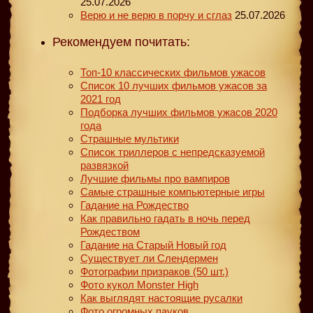
25.07.2026
Верю и не верю в порчу и сглаз
25.07.2026
Рекомендуем почитать:
Топ-10 классических фильмов ужасов
Список 10 лучших фильмов ужасов за
2021 год
Подборка лучших фильмов ужасов 2020
года
Страшные мультики
Список триллеров с непредсказуемой
развязкой
Лучшие фильмы про вампиров
Самые страшные компьютерные игры
Гадание на Рождество
Как правильно гадать в ночь перед
Рождеством
Гадание на Старый Новый год
Существует ли Слендермен
Фотографии призраков (50 шт.)
Фото кукол Monster High
Как выглядят настоящие русалки
Фото огромных пауков