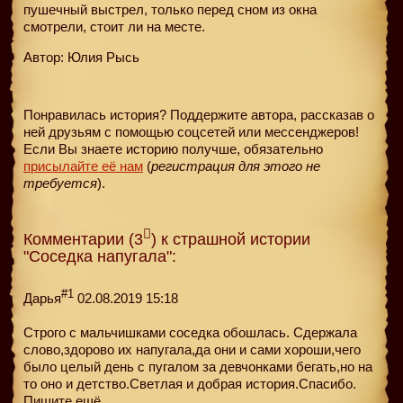
пушечный выстрел, только перед сном из окна
смотрели, стоит ли на месте.
Автор: Юлия Рысь
Понравилась история? Поддержите автора, рассказав о
ней друзьям с помощью соцсетей или мессенджеров!
Если Вы знаете историю получше, обязательно
присылайте её нам
(
регистрация для этого не
требуется
).
Комментарии (3
) к страшной истории
"Соседка напугала":
#1
Дарья
02.08.2019 15:18
Строго с мальчишками соседка обошлась. Сдержала
слово,здорово их напугала,да они и сами хороши,чего
было целый день с пугалом за девчонками бегать,но на
то оно и детство.Светлая и добрая история.Спасибо.
Пишите ещё.