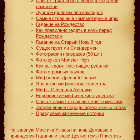
Список триллеров с непредсказуемой
развязкой
Лучшие фильмы про вампиров
Самые страшные компьютерные игры
Гадание на Рождество
Как правильно гадать в ночь перед
Рождеством
Гадание на Старый Новый год
Существует ли Слендермен
Фотографии призраков (50 шт.)
Фото кукол Monster High
Как выглядят настоящие русалки
Фото огромных пауков
Мифология Древней Греции
Японские мифические существа
Мифы Северной Америки
Европейские мифические существа
Список самых страшных книг о мистике
Запрещённые породы агрессивных собак
Правдивые жизненные истории
На главную
Мистика
Ужасы на ночь
Домовые и
привидения
Гадания и знаки
Другие темы
Прислать