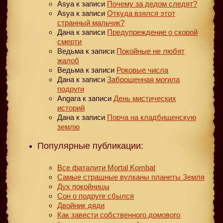
Asya
к записи
Почему за дедом следят?
Asya
к записи
Откуда взялся этот
странный мальчик?
Дана
к записи
Предупреждение о скорой
смерти
Ведьма
к записи
Покойные не любят
жалоб
Ведьма
к записи
Роковые числа
Дана
к записи
Заброшенная могила
подруги
Angara
к записи
День мистических
историй
Дана
к записи
Порча на кладбищенскую
землю
Популярные публикации:
Все фаталити Mortal Kombat
Самые страшные вулканы планеты Земля
Дух покойницы
Сон о подруге сбылся
Двойник дяди
Как завести собственного домового