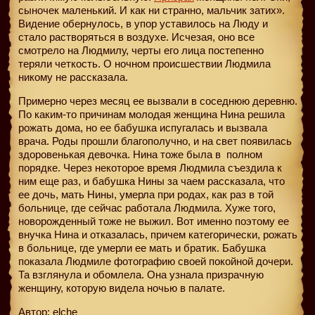
сыночек маленький. И как ни странно, мальчик затих».
Видение обернулось, в упор уставилось на Люду и
стало растворяться в воздухе. Исчезая, оно все
смотрело на Людмилу, черты его лица постепенно
теряли четкость. О ночном происшествии Людмила
никому не рассказала.
Примерно через месяц ее вызвали в соседнюю деревню.
По каким-то причинам молодая женщина Нина решила
рожать дома, но ее бабушка испугалась и вызвала
врача. Роды прошли благополучно, и на свет появилась
здоровенькая девочка. Нина тоже была в
полном
порядке. Через некоторое время Людмила съездила к
ним еще раз, и бабушка Нины за чаем рассказала, что
ее дочь, мать Нины, умерла при родах, как раз в той
больнице, где сейчас работала Людмила. Хуже того,
новорожденный тоже не выжил. Вот именно поэтому ее
внучка Нина и отказалась, причем категорически, рожать
в больнице, где умерли ее мать и братик. Бабушка
показала Людмиле фотографию своей покойной дочери.
Та взглянула и обомлела. Она узнала призрачную
женщину, которую видела ночью в палате.
Автор: elche