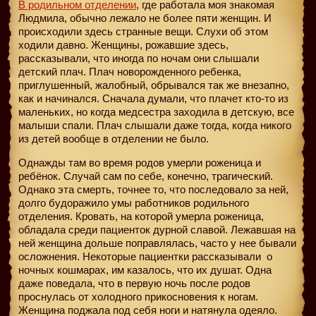
В родильном отделении
, где работала моя знакомая
Людмила, обычно лежало не более пяти женщин. И
происходили здесь странные вещи. Слухи об этом
ходили давно. Женщины, рожавшие здесь,
рассказывали, что иногда по ночам они слышали
детский плач. Плач новорожденного ребенка,
приглушенный, жалобный, обрывался так же внезапно,
как и начинался. Сначала думали, что плачет кто-то из
маленьких, но когда медсестра заходила в детскую, все
малыши спали. Плач слышали даже тогда, когда никого
из детей вообще в отделении не было.
Однажды там во время родов умерли роженица и
ребёнок. Случай сам по себе, конечно, трагический.
Однако эта смерть, точнее то, что последовало за ней,
долго будоражило умы работников родильного
отделения. Кровать, на которой умерла роженица,
обладала среди пациенток дурной славой. Лежавшая на
ней женщина дольше поправлялась, часто у нее бывали
осложнения. Некоторые пациентки рассказывали
о
ночных кошмарах, им казалось, что их душат. Одна
даже поведала, что в первую ночь после родов
проснулась от холодного прикосновения к ногам.
Женщина поджала под себя ноги и натянула одеяло.