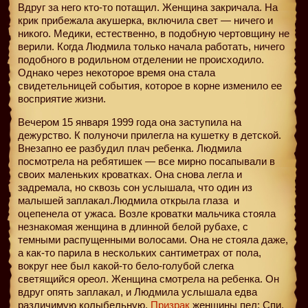
Вдруг за него кто-то потащил. Женщина закричала. На
крик прибежала акушерка, включила свет — ничего и
никого. Медики, естественно, в подобную чертовщину не
верили. Когда Людмила только начала работать, ничего
подобного в родильном отделении не происходило.
Однако через некоторое время она стала
свидетельницей события, которое в корне изменило ее
восприятие жизни.
Вечером 15 января 1999 года она заступила на
дежурство. К полуночи прилегла на кушетку в детской.
Внезапно ее разбудил плач ребенка. Людмила
посмотрела на ребятишек — все мирно посапывали в
своих маленьких кроватках. Она снова легла и
задремала, но сквозь сон услышала, что один из
малышей заплакал.Людмила открыла глаза
и
оцепенела от ужаса. Возле кроватки мальчика стояла
незнакомая женщина в длинной белой рубахе, с
темными распущенными волосами. Она не стояла даже,
а как-то парила в нескольких сантиметрах от пола,
вокруг нее был какой-то бело-голубой слегка
светящийся ореол. Женщина смотрела на ребенка. Он
вдруг опять заплакал, и Людмила услышала едва
различимую колыбельную.
Призрак
женщины пел: Спи,