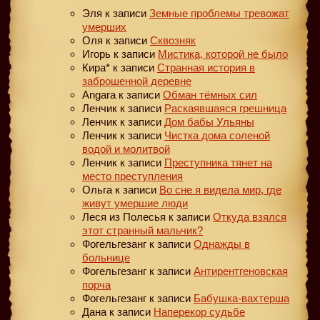
Эля
к записи
Земные проблемы тревожат
умерших
Оля
к записи
Сквозняк
Игорь
к записи
Мистика, которой не было
Кира*
к записи
Странная история в
заброшенной деревне
Angara
к записи
Обман тёмных сил
Ленчик
к записи
Раскаявшаяся грешница
Ленчик
к записи
Дом бабы Ульяны
Ленчик
к записи
Чистка дома соленой
водой и молитвой
Ленчик
к записи
Преступника тянет на
место преступления
Ольга
к записи
Во сне я видела мир, где
живут умершие люди
Леся из Полесья
к записи
Откуда взялся
этот странный мальчик?
Фогельгезанг
к записи
Однажды в
больнице
Фогельгезанг
к записи
Антирентгеновская
порча
Фогельгезанг
к записи
Бабушка-вахтерша
Дана
к записи
Наперекор судьбе