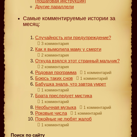
(пошаговая инструкция)
Другие параллели
Самые комментируемые истории за
месяц:
Случайность или предупреждение?
3 комментария
Как я вымолила маму у смерти
2 комментария
Откуда взялся этот странный мальчик?
2 комментария
Родовая программа
1 комментарий
Боюсь таких снов
1 комментарий
Бабушка знала, что завтра умрет
1 комментарий
Брата преследует мистика
1 комментарий
Необычная музыка
1 комментарий
Роковые числа
1 комментарий
Покойные не любят жалоб
1 комментарий
Поиск по сайту