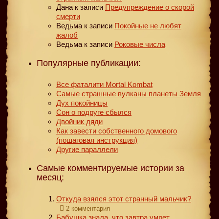
Дана
к записи
Предупреждение о скорой
смерти
Ведьма
к записи
Покойные не любят
жалоб
Ведьма
к записи
Роковые числа
Популярные публикации:
Все фаталити Mortal Kombat
Самые страшные вулканы планеты Земля
Дух покойницы
Сон о подруге сбылся
Двойник дяди
Как завести собственного домового
(пошаговая инструкция)
Другие параллели
Самые комментируемые истории за
месяц:
Откуда взялся этот странный мальчик?
2 комментария
Бабушка знала, что завтра умрет