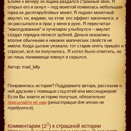
Ближе к вечеру из ящика раздался странный звон. Я
открыл его и ахнул – под монетой появилась небольшая
горка из десятирублёвых монет. Я поднял монетный
амулет, но, видимо, на этом
его эффект закончился, и
он рассыпался в прах у меня в руке. Я пересчитал
“наколдованное” и лучезарно улыбнулся – амулет
создал порядка пятисот рублей. Деньги оказались
вполне обычными и никаких магических свойств не
имели. Когда цыгане уезжали, тот старик опять пришёл и
спросил, всё ли получилось. Я хотел было ответить, но
он лишь понимающе кивнул и скрылся.
Автор: mad_billy
Понравилась история? Поддержите автора, рассказав о
ней друзьям с помощью соцсетей или мессенджеров!
Если Вы знаете историю получше, обязательно
присылайте её нам
(
регистрация для этого не
требуется
).
Комментарии (2
) к страшной истории