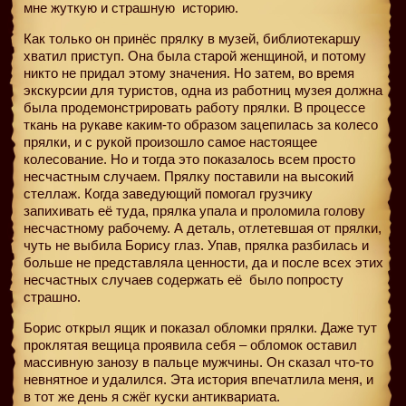
мне жуткую и страшную историю.
Как только он принёс прялку в музей, библиотекаршу
хватил приступ. Она была старой женщиной, и потому
никто не придал этому значения. Но затем, во время
экскурсии для туристов, одна из работниц музея должна
была продемонстрировать работу прялки. В процессе
ткань на рукаве каким-то образом зацепилась за колесо
прялки, и с рукой произошло самое настоящее
колесование. Но и тогда это показалось всем просто
несчастным случаем. Прялку поставили на высокий
стеллаж. Когда заведующий помогал грузчику
запихивать её туда, прялка упала и проломила голову
несчастному рабочему. А деталь, отлетевшая от прялки,
чуть не выбила Борису глаз. Упав, прялка разбилась и
больше не представляла ценности, да и после всех этих
несчастных случаев содержать её
было попросту
страшно.
Борис открыл ящик и показал обломки прялки. Даже тут
проклятая вещица проявила себя – обломок оставил
массивную занозу в пальце мужчины. Он сказал что-то
невнятное и удалился. Эта история впечатлила меня, и
в тот же день я сжёг куски антиквариата.