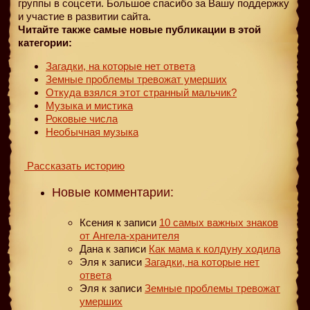
группы в соцсети. Большое спасибо за Вашу поддержку
и участие в развитии сайта.
Читайте также самые новые публикации в этой
категории:
Загадки, на которые нет ответа
Земные проблемы тревожат умерших
Откуда взялся этот странный мальчик?
Музыка и мистика
Роковые числа
Необычная музыка
Рассказать историю
Новые комментарии:
Ксения
к записи
10 самых важных знаков
от Ангела-хранителя
Дана
к записи
Как мама к колдуну ходила
Эля
к записи
Загадки, на которые нет
ответа
Эля
к записи
Земные проблемы тревожат
умерших