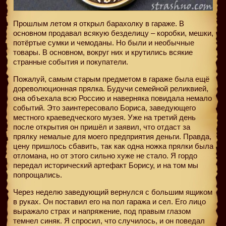
Прошлым летом я открыл барахолку в гараже. В
основном продавал всякую безделицу – коробки, мешки,
потёртые сумки и чемоданы. Но были и необычные
товары. В основном, вокруг них и крутились всякие
странные события и покупатели.
Пожалуй, самым старым предметом в гараже была ещё
дореволюционная прялка. Будучи семейной реликвией,
она объехала всю Россию и наверняка повидала немало
событий. Это заинтересовало Бориса, заведующего
местного краеведческого музея. Уже на третий день
после открытия он пришёл и заявил, что отдаст за
прялку немалые для моего предприятия деньги. Правда,
цену пришлось сбавить, так как одна ножка прялки была
отломана, но от этого сильно хуже не стало. Я гордо
передал исторический артефакт Борису, и на том мы
попрощались.
Через неделю заведующий вернулся с большим ящиком
в руках. Он поставил его на пол гаража и сел. Его лицо
выражало страх и напряжение, под правым глазом
темнел синяк. Я спросил, что случилось, и он поведал