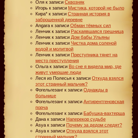
Оля
к записи
Сквозняк
Игорь
к записи
Мистика, которой не было
Кира*
к записи
Странная история в
заброшенной деревне
Angara
к записи
Обман тёмных сил
Ленчик
к записи
Раскаявшаяся грешница
Ленчик
к записи
Дом бабы Ульяны
Ленчик
к записи
Чистка дома соленой
водой и молитвой
Ленчик
к записи
Преступника тянет на
место преступления
Ольга
к записи
Во сне я видела мир, где
живут умершие люди
Леся из Полесья
к записи
Откуда взялся
этот странный мальчик?
Фогельгезанг
к записи
Однажды в
больнице
Фогельгезанг
к записи
Антирентгеновская
порча
Фогельгезанг
к записи
Бабушка-вахтерша
Дана
к записи
Наперекор судьбе
Asya
к записи
Почему за дедом следят?
Asya
к записи
Откуда взялся этот
странный мальчик?