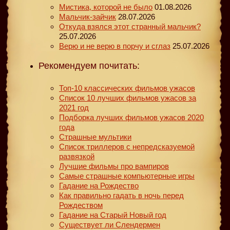
Мистика, которой не было
01.08.2026
Мальчик-зайчик
28.07.2026
Откуда взялся этот странный мальчик?
25.07.2026
Верю и не верю в порчу и сглаз
25.07.2026
Рекомендуем почитать:
Топ-10 классических фильмов ужасов
Список 10 лучших фильмов ужасов за
2021 год
Подборка лучших фильмов ужасов 2020
года
Страшные мультики
Список триллеров с непредсказуемой
развязкой
Лучшие фильмы про вампиров
Самые страшные компьютерные игры
Гадание на Рождество
Как правильно гадать в ночь перед
Рождеством
Гадание на Старый Новый год
Существует ли Слендермен