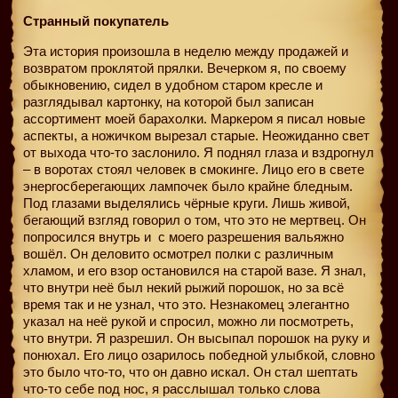
Странный покупатель
Эта история произошла в неделю между продажей и
возвратом проклятой прялки. Вечерком я, по своему
обыкновению, сидел в удобном старом кресле и
разглядывал картонку, на которой был записан
ассортимент моей барахолки. Маркером я писал новые
аспекты, а ножичком вырезал старые. Неожиданно свет
от выхода что-то заслонило. Я поднял глаза и вздрогнул
– в воротах стоял человек в смокинге. Лицо его в свете
энергосберегающих лампочек было крайне бледным.
Под глазами выделялись чёрные круги. Лишь живой,
бегающий взгляд говорил о том, что это не мертвец. Он
попросился внутрь и
с моего разрешения вальяжно
вошёл. Он деловито осмотрел полки с различным
хламом, и его взор остановился на старой вазе. Я знал,
что внутри неё был некий рыжий порошок, но за всё
время так и не узнал, что это. Незнакомец элегантно
указал на неё рукой и спросил, можно ли посмотреть,
что внутри. Я разрешил. Он высыпал порошок на руку и
понюхал. Его лицо озарилось победной улыбкой, словно
это было что-то, что он давно искал. Он стал шептать
что-то себе под нос, я расслышал только слова