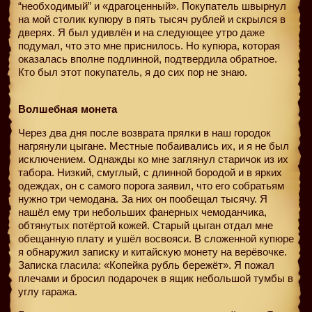
“необходимый” и «драгоценный». Покупатель швырнул
на мой столик купюру в пять тысяч рублей и скрылся в
дверях. Я был удивлён и на следующее утро даже
подумал, что это мне приснилось. Но купюра, которая
оказалась вполне подлинной, подтвердила обратное.
Кто был этот покупатель, я до сих пор не знаю.
Волшебная монета
Через два дня после возврата прялки в наш городок
нагрянули цыгане. Местные побаивались их, и я не был
исключением. Однажды ко мне заглянул старичок из их
табора. Низкий, смуглый, с длинной бородой и в ярких
одеждах, он с самого порога заявил, что его собратьям
нужно три чемодана. За них он пообещал тысячу. Я
нашёл ему три небольших фанерных чемоданчика,
обтянутых потёртой кожей. Старый цыган отдал мне
обещанную плату и ушёл восвояси. В сложенной купюре
я обнаружил записку и китайскую монету на верёвочке.
Записка гласила: «Копейка рубль бережёт». Я пожал
плечами и бросил подарочек в ящик небольшой тумбы в
углу гаража.