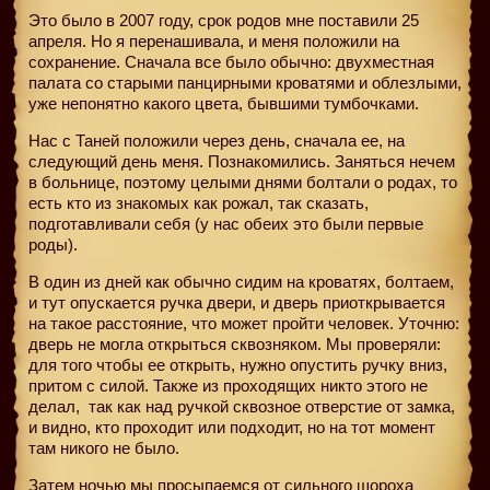
Это было в 2007 году, срок родов мне поставили 25
апреля. Но я перенашивала, и меня положили на
сохранение. Сначала все было обычно: двухместная
палата со старыми панцирными кроватями и облезлыми,
уже непонятно какого цвета, бывшими тумбочками.
Нас с Таней положили через день, сначала ее, на
следующий день меня. Познакомились. Заняться нечем
в больнице, поэтому целыми днями болтали о родах, то
есть кто из знакомых как рожал, так сказать,
подготавливали себя (у нас обеих это были первые
роды).
В один из дней как обычно сидим на кроватях, болтаем,
и тут опускается ручка двери, и дверь приоткрывается
на такое расстояние, что может пройти человек. Уточню:
дверь не могла открыться сквозняком. Мы проверяли:
для того чтобы ее открыть, нужно опустить ручку вниз,
притом с силой. Также из проходящих никто этого не
делал,
так как над ручкой сквозное отверстие от замка,
и видно, кто проходит или подходит, но на тот момент
там никого не было.
Затем ночью мы просыпаемся от сильного шороха