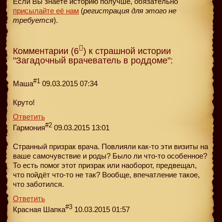
Если Вы знаете историю получше, обязательно
присылайте её нам
(
регистрация для этого не
требуется
).
Комментарии (6
) к страшной истории
"Загадочный врачеватель в роддоме":
#1
Маша
09.03.2015 07:34
Круто!
Ответить
#2
Гармония
09.03.2015 13:01
Странный призрак врача. Повлияли как-то эти визиты на
ваше самочувствие и роды? Было ли что-то особенное?
То есть помог этот призрак или наоборот, предвещал,
что пойдёт что-то не так? Вообще, впечатление такое,
что заботился.
Ответить
#3
Красная Шапка
10.03.2015 01:57