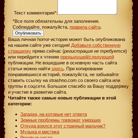
Текст комментария*:
*Все поля обязательны для заполнения.
Соблюдайте, пожалуйста,
правила сайта
.
Опубликовать
Ваша личная horror-история может быть опубликована
на нашем сайте уже сегодня!
Добавьте собственную
страшилку
прямо сейчас (
регистрация не требуется
)
или перейдите к чтению
предыдущей
/следующей
публикации. Не вошедшие в основную часть сайта
статьи можно найти
здесь
. При копировании
понравившихся историй, пожалуйста, не забывайте
ставить ссылку на strashno.com со своего сайта или
группы в соцсети. Большое спасибо за Вашу поддержку
и участие в развитии сайта.
Читайте также самые новые публикации в этой
категории:
Загадки, на которые нет ответа
Земные проблемы тревожат умерших
Откуда взялся этот странный мальчик?
Музыка и мистика
Роковые числа