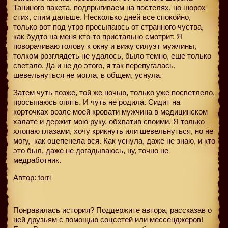
Таниного пакета, подпрыгиваем на постелях, но шорох
стих, спим дальше. Несколько дней все спокойно,
только вот под утро просыпаюсь от странного чуства,
как будто на меня кто-то пристально смотрит. Я
поворачиваю голову к окну и вижу силуэт мужчины,
толком розглядеть не удалось, было темно, еще только
светало. Да и не до этого, я так перепугалась,
шевельнуться не могла, в общем, уснула.
Затем чуть позже, той же ночью, только уже посветлело,
просыпаюсь опять. И чуть не родила. Сидит на
корточках возле моей кровати мужчина в медицинском
халате и держит мою руку, обхватив своими. Я только
хлопаю глазами, хочу крикнуть или шевельнуться, но не
могу,
как оцепенела вся. Как уснула, даже не знаю, и кто
это был, даже не догадываюсь, ну, точно не
медработник.
Автор: torri
Понравилась история? Поддержите автора, рассказав о
ней друзьям с помощью соцсетей или мессенджеров!