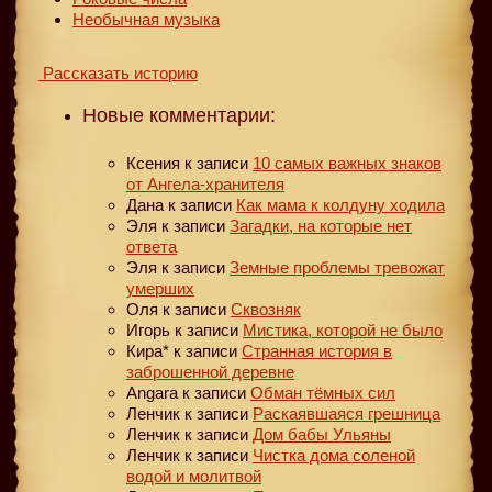
Необычная музыка
Рассказать историю
Новые комментарии:
Ксения
к записи
10 самых важных знаков
от Ангела-хранителя
Дана
к записи
Как мама к колдуну ходила
Эля
к записи
Загадки, на которые нет
ответа
Эля
к записи
Земные проблемы тревожат
умерших
Оля
к записи
Сквозняк
Игорь
к записи
Мистика, которой не было
Кира*
к записи
Странная история в
заброшенной деревне
Angara
к записи
Обман тёмных сил
Ленчик
к записи
Раскаявшаяся грешница
Ленчик
к записи
Дом бабы Ульяны
Ленчик
к записи
Чистка дома соленой
водой и молитвой