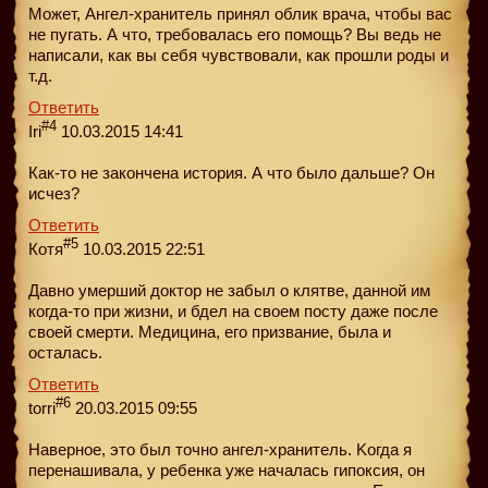
Может, Ангел-хранитель принял облик врача, чтобы вас
не пугать. А что, требовалась его помощь? Вы ведь не
написали, как вы себя чувствовали, как прошли роды и
т.д.
Ответить
#4
Iri
10.03.2015 14:41
Как-то не закончена история. А что было дальше? Он
исчез?
Ответить
#5
Котя
10.03.2015 22:51
Давно умерший доктор не забыл о клятве, данной им
когда-то при жизни, и бдeл на своем посту даже после
своей смерти. Медицина, его призвание, была и
осталась.
Ответить
#6
torri
20.03.2015 09:55
Наверное, это был точно ангел-хранитель. Kогда я
перенашивала, у рeбенка уже началась гипоксия, он