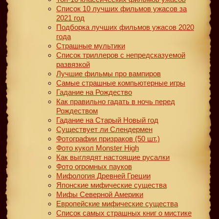
Список 10 лучших фильмов ужасов за
2021 год
Подборка лучших фильмов ужасов 2020
года
Страшные мультики
Список триллеров с непредсказуемой
развязкой
Лучшие фильмы про вампиров
Самые страшные компьютерные игры
Гадание на Рождество
Как правильно гадать в ночь перед
Рождеством
Гадание на Старый Новый год
Существует ли Слендермен
Фотографии призраков (50 шт.)
Фото кукол Monster High
Как выглядят настоящие русалки
Фото огромных пауков
Мифология Древней Греции
Японские мифические существа
Мифы Северной Америки
Европейские мифические существа
Список самых страшных книг о мистике