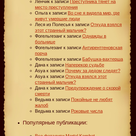
Ленчик
к записи
Преступника тянет на
место преступления
Ольга
к записи
Во сне я видела мир, где
живут умершие люди
Леся из Полесья
к записи
Откуда взялся
этот странный мальчик?
Фогельгезанг
к записи
Однажды в
больнице
Фогельгезанг
к записи
Антирентгеновская
порча
Фогельгезанг
к записи
Бабушка-вахтерша
Дана
к записи
Наперекор судьбе
Asya
к записи
Почему за дедом следят?
Asya
к записи
Откуда взялся этот
странный мальчик?
Дана
к записи
Предупреждение о скорой
смерти
Ведьма
к записи
Покойные не любят
жалоб
Ведьма
к записи
Роковые числа
Популярные публикации:
Все фаталити Mortal Kombat