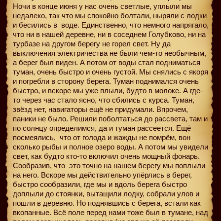
Ночи в конце июня у нас очень светлые, уплыли мы
недалеко, так что мы спокойно болтали, ныряли с лодки
и бесились в
воде. Единственно, что немного напрягало,
что ни в нашей деревне, ни в соседнем Голубково, ни на
турбазе на другом берегу не горел свет. Ну да
выключения электричества не были чем-то необычным,
а берег был виден. А потом от воды стал подниматься
туман, очень быстро и очень густой. Мы снялись с якоря
и погребли в сторону берега. Туман поднимался очень
быстро, и вскоре мы уже плыли, будто в молоке. А где-
то через час стало ясно, что сбились с курса. Туман,
звёзд нет, навигаторы ещё не придумали. Впрочем,
паники не было. Решили поболтаться до рассвета, там и
по солнцу определимся, да и туман рассеется. Ещё
посмеялись, что от голода и жажды не помрём, вон
сколько рыбы и полное озеро воды. А потом мы увидели
свет, как будто кто-то включил очень мощный фонарь.
Сообразив, что
это точно на нашем берегу мы поплыли
на него. Вскоре мы действительно упёрлись в берег,
быстро сообразили, где мы и вдоль берега быстро
доплыли до стоянки, вытащили лодку, собрали улов и
пошли в деревню. Но поднявшись с берега, встали как
вкопанные. Всё поле перед нами тоже был в тумане, над