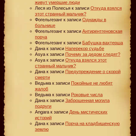
живут умершие люди
Леся из Полесья
к записи
Откуда взялся
этот странный мальчик?
Фогельгезанг
к записи
Однажды в
больнице
Фогельгезанг
к записи
Антирентгеновская
порча
Фогельгезанг
к записи
Бабушка-вахтерша
Дана
к записи
Наперекор судьбе
Asya
к записи
Почему за дедом следят?
Asya
к записи
Откуда взялся этот
странный мальчик?
Дана
к записи
Предупреждение о скорой
смерти
Ведьма
к записи
Покойные не любят
жалоб
Ведьма
к записи
Роковые числа
Дана
к записи
Заброшенная могила
подруги
Angara
к записи
День мистических
историй
Дана
к записи
Порча на кладбищенскую
землю