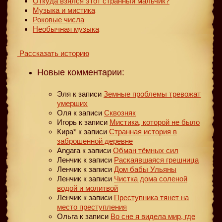
Откуда взялся этот странный мальчик?
Музыка и мистика
Роковые числа
Необычная музыка
Рассказать историю
Новые комментарии:
Эля
к записи
Земные проблемы тревожат
умерших
Оля
к записи
Сквозняк
Игорь
к записи
Мистика, которой не было
Кира*
к записи
Странная история в
заброшенной деревне
Angara
к записи
Обман тёмных сил
Ленчик
к записи
Раскаявшаяся грешница
Ленчик
к записи
Дом бабы Ульяны
Ленчик
к записи
Чистка дома соленой
водой и молитвой
Ленчик
к записи
Преступника тянет на
место преступления
Ольга
к записи
Во сне я видела мир, где