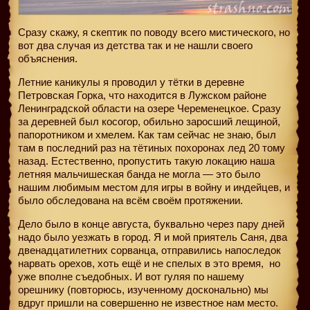
Сразу скажу, я скептик по поводу всего мистического, но
вот два случая из детства так и не нашли своего
объяснения.
Летние каникулы я проводил у тётки в деревне
Петровская Горка, что находится в Лужском районе
Ленинградской области на озере Череменецкое. Сразу
за деревней был косогор, обильно заросший лещиной,
папоротником и хмелем. Как там сейчас не знаю, был
там в последний раз на тётиных похоронах лед 20 тому
назад. Естественно, пропустить такую локацию наша
летняя мальчишеская банда не могла — это было
нашим любимым местом для игры в войну и индейцев, и
было обследована на всём своём протяжении.
Дело было в конце августа, буквально через пару дней
надо было уезжать в город. Я и мой приятель Саня, два
двенадцатилетних сорванца, отправились напоследок
нарвать орехов, хоть ещё и не спелых в это время,
но
уже вполне съедобных. И вот гуляя по нашему
орешнику (повторюсь, изученному досконально) мы
вдруг пришли на совершенно не известное нам место.