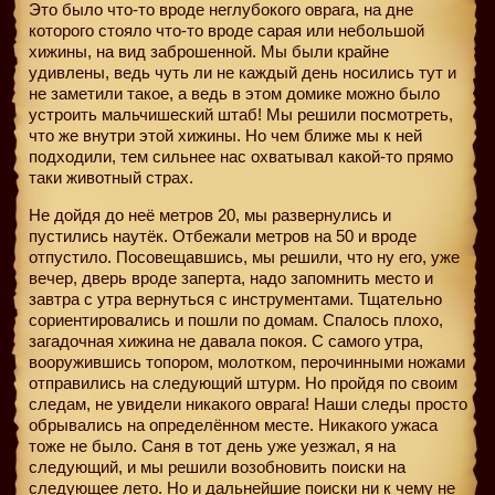
Это было что-то вроде неглубокого оврага, на дне
которого стояло что-то вроде сарая или небольшой
хижины, на вид заброшенной. Мы были крайне
удивлены, ведь чуть ли не каждый день носились тут и
не заметили такое, а ведь в этом домике можно было
устроить мальчишеский штаб! Мы решили посмотреть,
что же внутри этой хижины. Но чем ближе мы к ней
подходили, тем сильнее нас охватывал какой-то прямо
таки животный страх.
Не дойдя до неё метров 20, мы развернулись и
пустились наутёк. Отбежали метров на 50 и вроде
отпустило. Посовещавшись, мы решили, что ну его, уже
вечер, дверь вроде заперта, надо запомнить место и
завтра с утра вернуться с инструментами. Тщательно
сориентировались и пошли по домам. Спалось плохо,
загадочная хижина не давала покоя. С самого утра,
вооружившись топором, молотком, перочинными ножами
отправились на следующий штурм. Но пройдя по своим
следам, не увидели никакого оврага! Наши следы просто
обрывались на определённом месте. Никакого ужаса
тоже не было. Саня в тот день уже уезжал, я на
следующий, и мы решили возобновить поиски на
следующее лето. Но и дальнейшие поиски ни к чему не