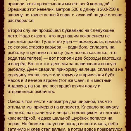
привели, хотя прочёсывали мы его всей командой.
Орешник этот невелик, метров 500 в длину и 200-250 в
ширину, но таинственный овраг с хижиной на дне словно
растворился.
Второй случай произошёл буквально на следующее
лето. Надо сказать, что над нашим поколением не
тряслись особо. Гулять до утра — пожалуйста, прыгать
со склона старого карьера — ради бога, сплавать на
рыбалку и купание на
косу (нам всегда казалось, что
вода там теплее) — вот прополи две борозды картошки
и вперёд! Вот и в тот день мы запланировали ночную
рыбалку. Днём сварили прикормку на леща, сплавали на
середину озера, спустили кормуху и привязали буёк.
Часов в 9 вечера втроём (тот же Саня, я и местный
Андрюха, на год нас постарше) взяли лодку и
отправились рыбачить.
Озеро в том месте километра два шириной, так что
отплыли мы примерно на километр. Клевало поначалу
неплохо, натягали мы и леща с подлещиком, и плотвы с
краснопёркой, и даже шальной щурёнок попался на
червя. Но ближе к полуночи погода испортилась, небо
затянуло и клёв стал вялым, а потом вовсе прекратился.