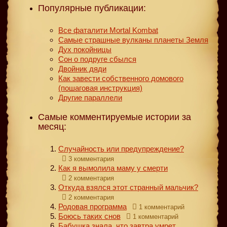
Популярные публикации:
Все фаталити Mortal Kombat
Самые страшные вулканы планеты Земля
Дух покойницы
Сон о подруге сбылся
Двойник дяди
Как завести собственного домового
(пошаговая инструкция)
Другие параллели
Самые комментируемые истории за
месяц:
Случайность или предупреждение?
3 комментария
Как я вымолила маму у смерти
2 комментария
Откуда взялся этот странный мальчик?
2 комментария
Родовая программа
1 комментарий
Боюсь таких снов
1 комментарий
Бабушка знала, что завтра умрет