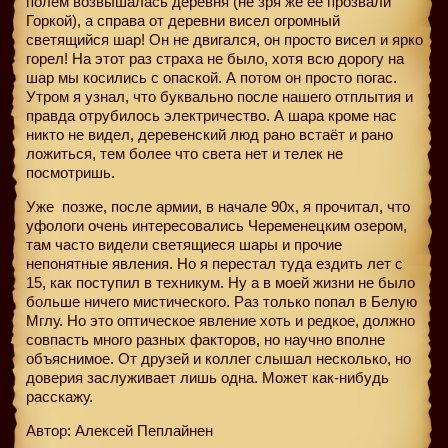
полем возвышалась деревня (не зря же её прозвали
Горкой), а справа от деревни висел огромный
светящийся шар! Он не двигался, он просто висел и ярко
горел! На этот раз страха не было, хотя всю дорогу на
шар мы косились с опаской. А потом он просто погас.
Утром я узнал, что буквально после нашего отплытия и
правда отрубилось электричество. А шара кроме нас
никто не видел, деревенский люд рано встаёт и рано
ложиться, тем более что света нет и телек не
посмотришь.
Уже
позже, после армии, в начале 90х, я прочитал, что
уфологи очень интересовались Череменецким озером,
там часто видели светящиеся шары и прочие
непонятные явления. Но я перестал туда ездить лет с
15, как поступил в техникум. Ну а в моей жизни не было
больше ничего мистического. Раз только попал в Белую
Мглу. Но это оптическое явление хоть и редкое, должно
совпасть много разных факторов, но научно вполне
объяснимое. От друзей и коллег слышал несколько, но
доверия заслуживает лишь одна. Может как-нибудь
расскажу.
Автор: Алексей Пеплайнен