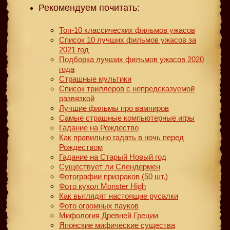
Рекомендуем почитать:
Топ-10 классических фильмов ужасов
Список 10 лучших фильмов ужасов за
2021 год
Подборка лучших фильмов ужасов 2020
года
Страшные мультики
Список триллеров с непредсказуемой
развязкой
Лучшие фильмы про вампиров
Самые страшные компьютерные игры
Гадание на Рождество
Как правильно гадать в ночь перед
Рождеством
Гадание на Старый Новый год
Существует ли Слендермен
Фотографии призраков (50 шт.)
Фото кукол Monster High
Как выглядят настоящие русалки
Фото огромных пауков
Мифология Древней Греции
Японские мифические существа