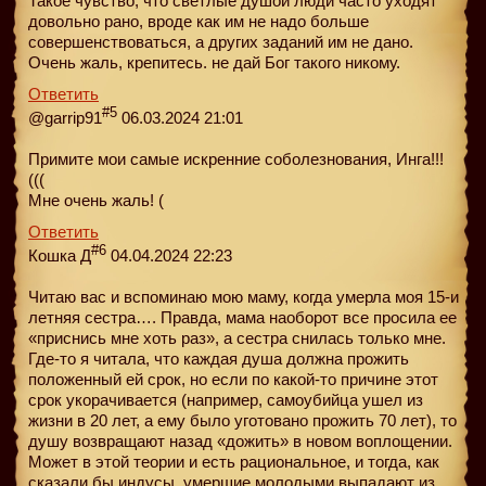
Такое чувство, что светлые душой люди часто уходят
довольно рано, вроде как им не надо больше
совершенствоваться, а других заданий им не дано.
Очень жаль, крепитесь. не дай Бог такого никому.
Ответить
#5
@garrip91
06.03.2024 21:01
Примите мои самые искренние соболезнования, Инга!!!
(((
Мне очень жаль! (
Ответить
#6
Кошка Д
04.04.2024 22:23
Читаю вас и вспоминаю мою маму, когда умерла моя 15-и
летняя сестра…. Правда, мама наоборот все просила ее
«приснись мне хоть раз», а сестра снилась только мне.
Где-то я читала, что каждая душа должна прожить
положенный ей срок, но если по какой-то причине этот
срок укорачивается (например, самоубийца ушел из
жизни в 20 лет, а ему было уготовано прожить 70 лет), то
душу возвращают назад «дожить» в новом воплощении.
Может в этой теории и есть рациональное, и тогда, как
сказали бы индусы, умершие молодыми выпадают из