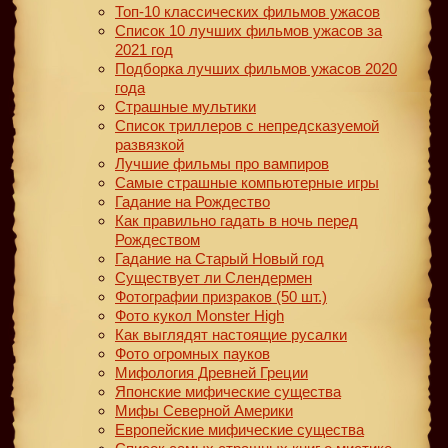
Топ-10 классических фильмов ужасов
Список 10 лучших фильмов ужасов за
2021 год
Подборка лучших фильмов ужасов 2020
года
Страшные мультики
Список триллеров с непредсказуемой
развязкой
Лучшие фильмы про вампиров
Самые страшные компьютерные игры
Гадание на Рождество
Как правильно гадать в ночь перед
Рождеством
Гадание на Старый Новый год
Существует ли Слендермен
Фотографии призраков (50 шт.)
Фото кукол Monster High
Как выглядят настоящие русалки
Фото огромных пауков
Мифология Древней Греции
Японские мифические существа
Мифы Северной Америки
Европейские мифические существа