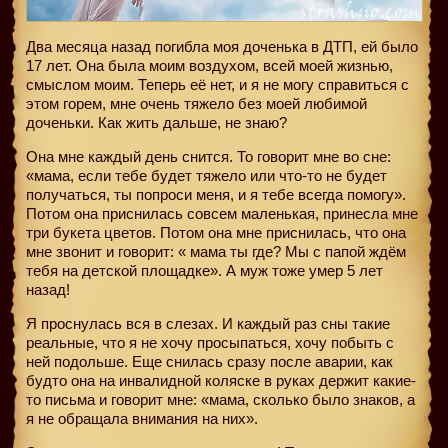
Два месяца назад погибла моя доченька в ДТП, ей было
17 лет. Она была моим воздухом, всей моей жизнью,
смыслом моим. Теперь её нет, и я не могу справиться с
этом горем, мне очень тяжело без моей любимой
доченьки. Как жить дальше, не знаю?
Она мне каждый день снится. То говорит мне во сне:
«мама, если тебе будет тяжело или что-то не будет
получаться, ты попроси меня, и я тебе всегда помогу».
Потом она приснилась совсем маленькая, принесла мне
три букета цветов. Потом она мне приснилась, что она
мне звонит и говорит: « мама ты где? Мы с папой ждём
тебя на детской площадке». А муж тоже умер 5 лет
назад!
Я проснулась вся в слезах. И каждый раз сны такие
реальные, что я не хочу просыпаться, хочу побыть с
ней подольше. Еще снилась сразу после аварии, как
будто она на инвалидной коляске в руках держит какие-
то письма и говорит мне: «мама, сколько было знаков, а
я не обращала внимания на них».