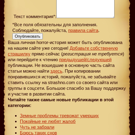
Текст комментария*:
*Все поля обязательны для заполнения.
Соблюдайте, пожалуйста,
правила сайта
.
Опубликовать
Ваша личная horror-история может быть опубликована
на нашем сайте уже сегодня!
Добавьте собственную
страшилку
прямо сейчас (
регистрация не требуется
)
или перейдите к чтению
предыдущей
/следующей
публикации. Не вошедшие в основную часть сайта
статьи можно найти
здесь
. При копировании
понравившихся историй, пожалуйста, не забывайте
ставить ссылку на strashno.com со своего сайта или
группы в соцсети. Большое спасибо за Вашу поддержку
и участие в развитии сайта.
Читайте также самые новые публикации в этой
категории:
Земные проблемы тревожат умерших
Покойные не любят жалоб
Чуть не забрали
Боюсь таких снов