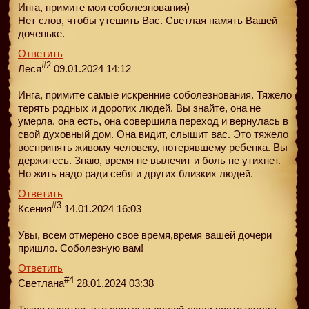
Инга, примите мои соболезнования)
Нет слов, чтобы утешить Вас. Светлая память Вашей
доченьке.
Ответить
#2
Леся
09.01.2024 14:12
Инга, примите самые искренние соболезнования. Тяжело
терять родных и дорогих людей. Вы знайте, она не
умерла, она есть, она совершила переход и вернулась в
свой духовный дом. Она видит, слышит вас. Это тяжело
воспринять живому человеку, потерявшему ребенка. Вы
держитесь. Знаю, время не вылечит и боль не утихнет.
Но жить надо ради себя и других близких людей.
Ответить
#3
Ксения
14.01.2024 16:03
Увы, всем отмерено свое время,время вашей дочери
пришло. Соболезную вам!
Ответить
#4
Светлана
28.01.2024 03:38