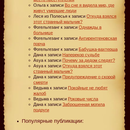
Ольга
к записи
Во сне я видела мир, где
живут умершие люди
Леся из Полесья
к записи
Откуда взялся
этот странный мальчик?
Фогельгезанг
к записи
Однажды в
больнице
Фогельгезанг
к записи
Антирентгеновская
порча
Фогельгезанг
к записи
Бабушка-вахтерша
Дана
к записи
Наперекор судьбе
Asya
к записи
Почему за дедом следят?
Asya
к записи
Откуда взялся этот
странный мальчик?
Дана
к записи
Предупреждение о скорой
смерти
Ведьма
к записи
Покойные не любят
жалоб
Ведьма
к записи
Роковые числа
Дана
к записи
Заброшенная могила
подруги
Популярные публикации: