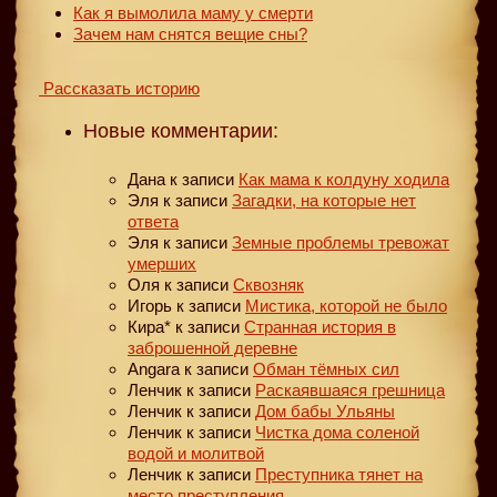
Как я вымолила маму у смерти
Зачем нам снятся вещие сны?
Рассказать историю
Новые комментарии:
Дана
к записи
Как мама к колдуну ходила
Эля
к записи
Загадки, на которые нет
ответа
Эля
к записи
Земные проблемы тревожат
умерших
Оля
к записи
Сквозняк
Игорь
к записи
Мистика, которой не было
Кира*
к записи
Странная история в
заброшенной деревне
Angara
к записи
Обман тёмных сил
Ленчик
к записи
Раскаявшаяся грешница
Ленчик
к записи
Дом бабы Ульяны
Ленчик
к записи
Чистка дома соленой
водой и молитвой
Ленчик
к записи
Преступника тянет на
место преступления