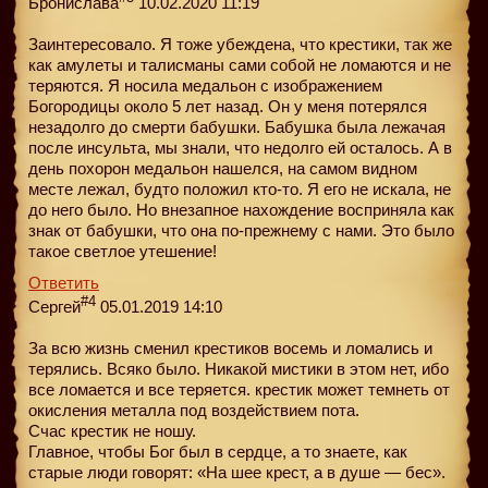
Бронислава
10.02.2020 11:19
Заинтересовало. Я тоже убеждена, что крестики, так же
как амулеты и талисманы сами собой не ломаются и не
теряются. Я носила медальон с изображением
Богородицы около 5 лет назад. Он у меня потерялся
незадолго до смерти бабушки. Бабушка была лежачая
после инсульта, мы знали, что недолго ей осталось. А в
день похорон медальон нашелся, на самом видном
месте лежал, будто положил кто-то. Я его не искала, не
до него было. Но внезапное нахождение восприняла как
знак от бабушки, что она по-прежнему с нами. Это было
такое светлое утешение!
Ответить
#4
Сергей
05.01.2019 14:10
За всю жизнь сменил крестиков восемь и ломались и
терялись. Всяко было. Никакой мистики в этом нет, ибо
все ломается и все теряется. крестик может темнеть от
окисления металла под воздействием пота.
Счас крестик не ношу.
Главное, чтобы Бог был в сердце, а то знаете, как
старые люди говорят: «На шее крест, а в душе — бес».