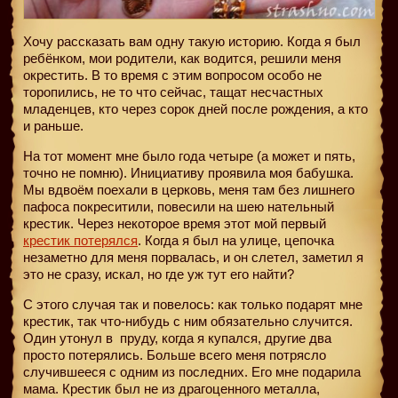
Хочу рассказать вам одну такую историю. Когда я был
ребёнком, мои родители, как водится, решили меня
окрестить. В то время с этим вопросом особо не
торопились, не то что сейчас, тащат несчастных
младенцев, кто через сорок дней после рождения, а кто
и раньше.
На тот момент мне было года четыре (а может и пять,
точно не помню). Инициативу проявила моя бабушка.
Мы вдвоём поехали в церковь, меня там без лишнего
пафоса покреситили, повесили на шею нательный
крестик. Через некоторое время этот мой первый
крестик потерялся
. Когда я был на улице, цепочка
незаметно для меня порвалась, и он слетел, заметил я
это не сразу, искал, но где уж тут его найти?
С этого случая так и повелось: как только подарят мне
крестик, так что-нибудь с ним обязательно случится.
Один утонул в
пруду, когда я купался, другие два
просто потерялись. Больше всего меня потрясло
случившееся с одним из последних. Его мне подарила
мама. Крестик был не из драгоценного металла,