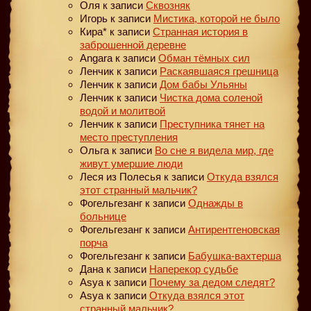
Оля
к записи
Сквозняк
Игорь
к записи
Мистика, которой не было
Кира*
к записи
Странная история в
заброшенной деревне
Angara
к записи
Обман тёмных сил
Ленчик
к записи
Раскаявшаяся грешница
Ленчик
к записи
Дом бабы Ульяны
Ленчик
к записи
Чистка дома соленой
водой и молитвой
Ленчик
к записи
Преступника тянет на
место преступления
Ольга
к записи
Во сне я видела мир, где
живут умершие люди
Леся из Полесья
к записи
Откуда взялся
этот странный мальчик?
Фогельгезанг
к записи
Однажды в
больнице
Фогельгезанг
к записи
Антирентгеновская
порча
Фогельгезанг
к записи
Бабушка-вахтерша
Дана
к записи
Наперекор судьбе
Asya
к записи
Почему за дедом следят?
Asya
к записи
Откуда взялся этот
странный мальчик?