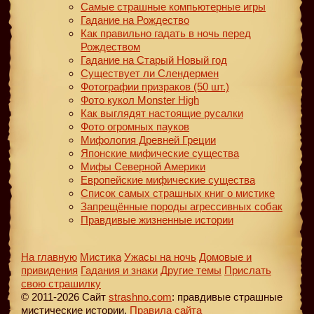
Самые страшные компьютерные игры
Гадание на Рождество
Как правильно гадать в ночь перед
Рождеством
Гадание на Старый Новый год
Существует ли Слендермен
Фотографии призраков (50 шт.)
Фото кукол Monster High
Как выглядят настоящие русалки
Фото огромных пауков
Мифология Древней Греции
Японские мифические существа
Мифы Северной Америки
Европейские мифические существа
Список самых страшных книг о мистике
Запрещённые породы агрессивных собак
Правдивые жизненные истории
На главную
Мистика
Ужасы на ночь
Домовые и
привидения
Гадания и знаки
Другие темы
Прислать
свою страшилку
© 2011-2026 Сайт
strashno.com
: правдивые страшные
мистические истории.
Правила сайта