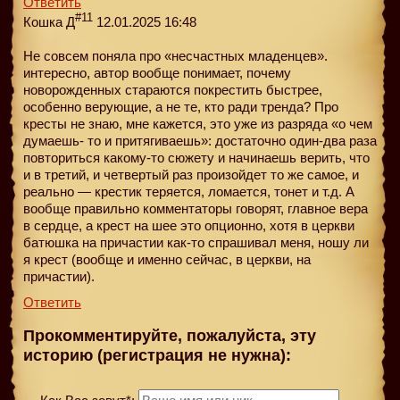
Ответить
#11
Кошка Д
12.01.2025 16:48
Не совсем поняла про «несчастных младенцев».
интересно, автор вообще понимает, почему
новорожденных стараются покрестить быстрее,
особенно верующие, а не те, кто ради тренда? Про
кресты не знаю, мне кажется, это уже из разряда «о чем
думаешь- то и притягиваешь»: достаточно один-два раза
повториться какому-то сюжету и начинаешь верить, что
и в третий, и четвертый раз произойдет то же самое, и
реально — крестик теряется, ломается, тонет и т.д. А
вообще правильно комментаторы говорят, главное вера
в сердце, а крест на шее это опционно, хотя в церкви
батюшка на причастии как-то спрашивал меня, ношу ли
я крест (вообще и именно сейчас, в церкви, на
причастии).
Ответить
Прокомментируйте, пожалуйста, эту
историю (регистрация не нужна):