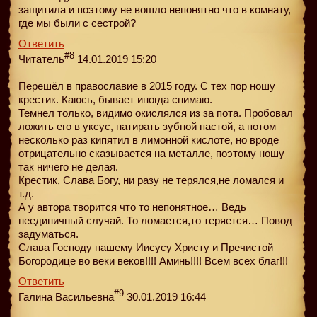
защитила и поэтому не вошло непонятно что в комнату,
где мы были с сестрой?
Ответить
#8
Читатель
14.01.2019 15:20
Перешёл в православие в 2015 году. С тех пор ношу
крестик. Каюсь, бывает иногда снимаю.
Темнел только, видимо окислялся из за пота. Пробовал
ложить его в уксус, натирать зубной пастой, а потом
несколько раз кипятил в лимонной кислоте, но вроде
отрицательно сказывается на металле, поэтому ношу
так ничего не делая.
Крестик, Слава Богу, ни разу не терялся,не ломался и
т.д.
А у автора творится что то непонятное… Ведь
неединичный случай. То ломается,то теряется… Повод
задуматься.
Слава Господу нашему Иисусу Христу и Пречистой
Богородице во веки веков!!!! Аминь!!!! Всем всех благ!!!
Ответить
#9
Галина Васильевна
30.01.2019 16:44