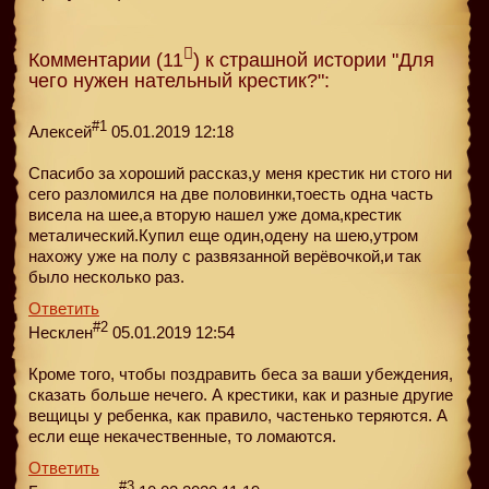
Комментарии (11
) к страшной истории "Для
чего нужен нательный крестик?":
#1
Алексей
05.01.2019 12:18
Спасибо за хороший рассказ,у меня крестик ни стого ни
сего разломился на две половинки,тоесть одна часть
висела на шее,а вторую нашел уже дома,крестик
металический.Купил еще один,одену на шею,утром
нахожу уже на полу с развязанной верёвочкой,и так
было несколько раз.
Ответить
#2
Несклен
05.01.2019 12:54
Кроме того, чтобы поздравить беса за ваши убеждения,
сказать больше нечего. А крестики, как и разные другие
вещицы у ребенка, как правило, частенько теряются. А
если еще некачественные, то ломаются.
Ответить
#3