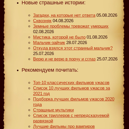
Новые страшные истории:
Загадки, на которые нет ответа
05.08.2026
Сквозняк
04.08.2026
Земные проблемы тревожат умерших
02.08.2026
Мистика, которой не было
01.08.2026
Мальчик-зайчик
28.07.2026
Откуда взялся этот странный мальчик?
25.07.2026
Верю и не верю в порчу и сглаз
25.07.2026
Рекомендуем почитать:
Топ-10 классических фильмов ужасов
Список 10 лучших фильмов ужасов за
2021 год
Подборка лучших фильмов ужасов 2020
года
Страшные мультики
Список триллеров с непредсказуемой
развязкой
Лучшие фильмы про вампиров