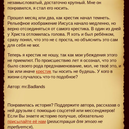
незамысловатый, достаточно крупный. Мне он
понравился, я стал его носить.
Прошел месяц или два, как крестик начал темнеть.
Рельефное изображение Иисуса начало медленно, но
верно отсоединяться от самого крестика. В один из дней
у Христа отломилась голова. Я хоть и был ребёнком,
сразу понял, что это не с проста, но объяснить это сам
для себя не мог.
Теперь я крестик не ношу, так как мои убеждения этого
не приемлют. По происшествию лет я осознал, что это
было своего рода предзнаменование, мол, не твоё это, и
так или иначе
крестик
ты носить не будешь. У кого в
жизни случалось что-то подобное?
Автор: mr.Badlands
Понравилась история? Поддержите автора, рассказав о
ней друзьям с помощью соцсетей или мессенджеров!
Если Вы знаете историю получше, обязательно
присылайте её нам
(
регистрация для этого не
требуется
).