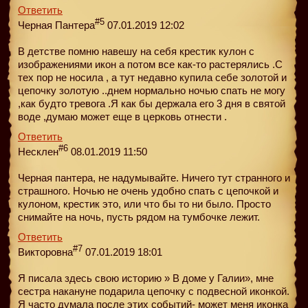
Ответить
#5
Черная Пантера
07.01.2019 12:02
В детстве помню навешу на себя крестик кулон с
изображениями икон а потом все как-то растерялись .С
тех пор не носила , а тут недавно купила себе золотой и
цепочку золотую ..днем нормально ночью спать не могу
,как будто тревога .Я как бы держала его 3 дня в святой
воде ,думаю может еще в церковь отнести .
Ответить
#6
Несклен
08.01.2019 11:50
Черная пантера, не надумывайте. Ничего тут странного и
страшного. Ночью не очень удобно спать с цепочкой и
кулоном, крестик это, или что бы то ни было. Просто
снимайте на ночь, пусть рядом на тумбочке лежит.
Ответить
#7
Викторовна
07.01.2019 18:01
Я писала здесь свою историю » В доме у Галии», мне
сестра накануне подарила цепочку с подвесной иконкой.
Я часто думала после этих событий- может меня иконка