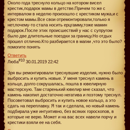
Около года треснуло кольцо на котором висел
крестик,подарок мамы в детстве.Причем то же с
интервалом в неделю произошло с крестиком мужа,и с
крестом мамы.Все свои отремонтировали,только я
нет,почему-то стала носить ерцгамму,тоже мамин
подарок.После этих происшествий у нас с супругом
было две длительные поездки за границу.Но отдых
прошел отлично.Кто разбирается в магии ,что это было?
помогите понять
Ответить
#10
Люба
30.01.2019 22:42
Зря вы ремонтировали треснувшие изделия, нужно было
выбросить и купить новые. У меня треснул камень в
кольце, долго сокрушалась, пошла в ювелирную
мастерскую. Там старенький ювелир мне сказал, что
камень накопил достаточно негатива и поэтому треснул.
Посоветовал выбросить и купить новое кольцо, а это
сдать на переплавку. Я так и сделала, но новый камень
подбирала уже интуитивно, без всяких гороскопов, в
которые не верю. Может и на вас всех навели порчу и
крестики взяли ее на себя.