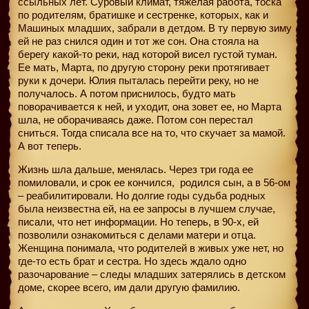
ссыльных лет. Суровый климат, тяжелая работа, тоска
по родителям, братишке и сестренке, которых, как и
Машиных младших, забрали в детдом. В ту первую зиму
ей не раз снился один и тот же сон. Она стояла на
берегу какой-то реки, над которой висел густой туман.
Ее мать, Марта, по другую сторону реки протягивает
руки к дочери. Юлия пыталась перейти реку, но не
получалось. А потом приснилось, будто мать
поворачивается к ней, и уходит, она зовет ее, но Марта
шла, не оборачиваясь даже. Потом сон перестал
сниться. Тогда списала все на то, что скучает за мамой.
А вот теперь.
Жизнь шла дальше, менялась. Через три года ее
помиловали, и срок ее кончился,
родился сын, а в 56-ом
– реабилитировали. Но долгие годы судьба родных
была неизвестна ей, на ее запросы в лучшем случае,
писали, что нет информации. Но теперь, в 90-х, ей
позволили ознакомиться с делами матери и отца.
Женщина понимала, что родителей в живых уже нет, но
где-то есть брат и сестра. Но здесь ждало одно
разочарование – следы младших затерялись в детском
доме, скорее всего, им дали другую фамилию.