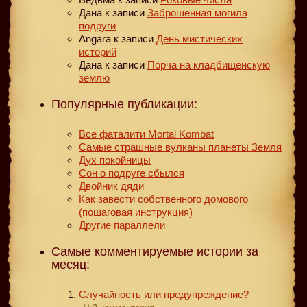
Дана
к записи
Заброшенная могила
подруги
Angara
к записи
День мистических
историй
Дана
к записи
Порча на кладбищенскую
землю
Популярные публикации:
Все фаталити Mortal Kombat
Самые страшные вулканы планеты Земля
Дух покойницы
Сон о подруге сбылся
Двойник дяди
Как завести собственного домового
(пошаговая инструкция)
Другие параллели
Самые комментируемые истории за
месяц:
Случайность или предупреждение?