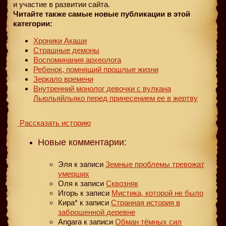
и участие в развитии сайта.
Читайте также самые новые публикации в этой
категории:
Хроники Акаши
Страшные демоны
Воспоминания археолога
Ребенок, помнящий прошлые жизни
Зеркало времени
Внутренний монолог девочки с вулкана
Льюльяйльяко перед принесением ее в жертву
Рассказать историю
Новые комментарии:
Эля
к записи
Земные проблемы тревожат
умерших
Оля
к записи
Сквозняк
Игорь
к записи
Мистика, которой не было
Кира*
к записи
Странная история в
заброшенной деревне
Angara
к записи
Обман тёмных сил