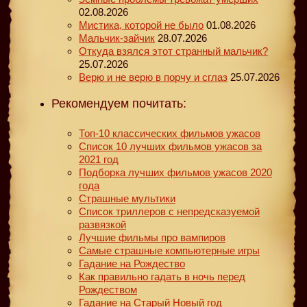
02.08.2026
Мистика, которой не было
01.08.2026
Мальчик-зайчик
28.07.2026
Откуда взялся этот странный мальчик?
25.07.2026
Верю и не верю в порчу и сглаз
25.07.2026
Рекомендуем почитать:
Топ-10 классических фильмов ужасов
Список 10 лучших фильмов ужасов за
2021 год
Подборка лучших фильмов ужасов 2020
года
Страшные мультики
Список триллеров с непредсказуемой
развязкой
Лучшие фильмы про вампиров
Самые страшные компьютерные игры
Гадание на Рождество
Как правильно гадать в ночь перед
Рождеством
Гадание на Старый Новый год