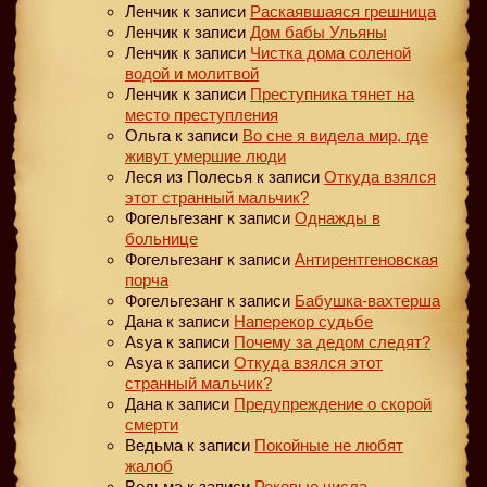
Ленчик
к записи
Раскаявшаяся грешница
Ленчик
к записи
Дом бабы Ульяны
Ленчик
к записи
Чистка дома соленой
водой и молитвой
Ленчик
к записи
Преступника тянет на
место преступления
Ольга
к записи
Во сне я видела мир, где
живут умершие люди
Леся из Полесья
к записи
Откуда взялся
этот странный мальчик?
Фогельгезанг
к записи
Однажды в
больнице
Фогельгезанг
к записи
Антирентгеновская
порча
Фогельгезанг
к записи
Бабушка-вахтерша
Дана
к записи
Наперекор судьбе
Asya
к записи
Почему за дедом следят?
Asya
к записи
Откуда взялся этот
странный мальчик?
Дана
к записи
Предупреждение о скорой
смерти
Ведьма
к записи
Покойные не любят
жалоб
Ведьма
к записи
Роковые числа