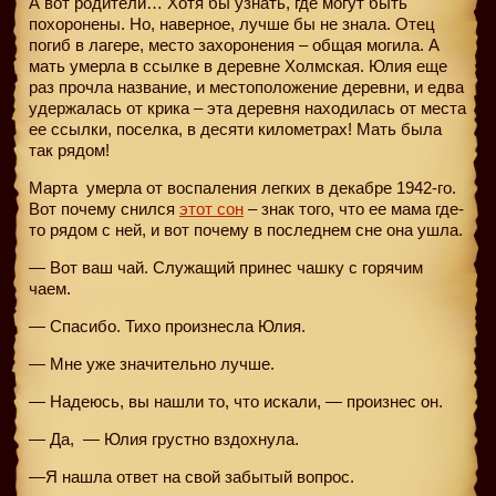
А вот родители… Хотя бы узнать, где могут быть
похоронены. Но, наверное, лучше бы не знала. Отец
погиб в лагере, место захоронения – общая могила. А
мать умерла в ссылке в деревне Холмская. Юлия еще
раз прочла название, и местоположение деревни, и едва
удержалась от крика – эта деревня находилась от места
ее ссылки, поселка, в десяти километрах! Мать была
так рядом!
Марта
умерла от воспаления легких в декабре 1942-го.
Вот почему снился
этот сон
– знак того, что ее мама где-
то рядом с ней, и вот почему в последнем сне она ушла.
— Вот ваш чай. Служащий принес чашку с горячим
чаем.
— Спасибо. Тихо произнесла Юлия.
— Мне уже значительно лучше.
— Надеюсь, вы нашли то, что искали, — произнес он.
— Да, — Юлия грустно вздохнула.
—Я нашла ответ на свой забытый вопрос.