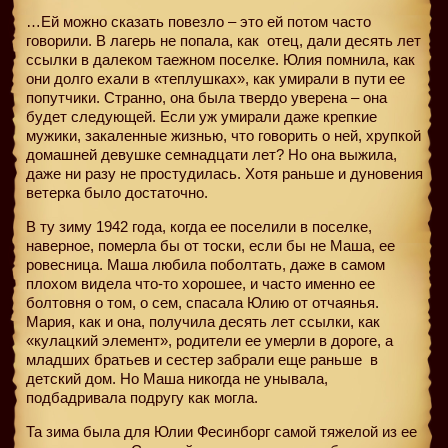
…Ей можно сказать повезло – это ей потом часто
говорили. В лагерь не попала, как
отец, дали десять лет
ссылки в далеком таежном поселке. Юлия помнила, как
они долго ехали в «теплушках», как умирали в пути ее
попутчики. Странно, она была твердо уверена – она
будет следующей. Если уж умирали даже крепкие
мужики, закаленные жизнью, что говорить о ней, хрупкой
домашней девушке семнадцати лет? Но она выжила,
даже ни разу не простудилась. Хотя раньше и дуновения
ветерка было достаточно.
В ту зиму 1942 года, когда ее поселили в поселке,
наверное, померла бы от тоски, если бы не Маша, ее
ровесница. Маша любила поболтать, даже в самом
плохом видела что-то хорошее, и часто именно ее
болтовня о том, о сем, спасала Юлию от отчаянья.
Мария, как и она, получила десять лет ссылки, как
«кулацкий элемент», родители ее умерли в дороге, а
младших братьев и сестер забрали еще раньше
в
детский дом. Но Маша никогда не унывала,
подбадривала подругу как могла.
Та зима была для Юлии Фесинборг самой тяжелой из ее