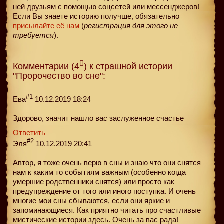
ней друзьям с помощью соцсетей или мессенджеров!
Если Вы знаете историю получше, обязательно
присылайте её нам
(
регистрация для этого не
требуется
).
Комментарии (4
) к страшной истории
"Пророчество во сне":
#1
Ева
10.12.2019 18:24
Здорово, значит нашло вас заслуженное счастье
Ответить
#2
Эля
10.12.2019 20:41
Автор, я тоже очень верю в сны и знаю что они снятся
нам к каким то событиям важным (особенно когда
умершие родственники снятся) или просто как
предупреждение от того или иного поступка. И очень
многие мои сны сбываются, если они яркие и
запоминающиеся. Как приятно читать про счастливые
мистические истории здесь. Очень за вас рада!