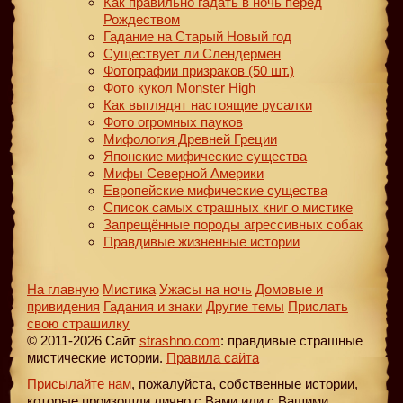
Как правильно гадать в ночь перед
Рождеством
Гадание на Старый Новый год
Существует ли Слендермен
Фотографии призраков (50 шт.)
Фото кукол Monster High
Как выглядят настоящие русалки
Фото огромных пауков
Мифология Древней Греции
Японские мифические существа
Мифы Северной Америки
Европейские мифические существа
Список самых страшных книг о мистике
Запрещённые породы агрессивных собак
Правдивые жизненные истории
На главную
Мистика
Ужасы на ночь
Домовые и
привидения
Гадания и знаки
Другие темы
Прислать
свою страшилку
© 2011-2026 Сайт
strashno.com
: правдивые страшные
мистические истории.
Правила сайта
Присылайте нам
, пожалуйста, собственные истории,
которые произошли лично с Вами или с Вашими