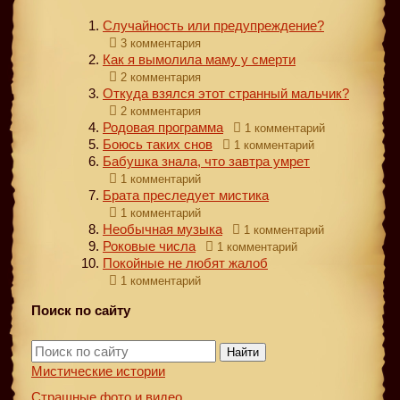
Случайность или предупреждение?
3 комментария
Как я вымолила маму у смерти
2 комментария
Откуда взялся этот странный мальчик?
2 комментария
Родовая программа
1 комментарий
Боюсь таких снов
1 комментарий
Бабушка знала, что завтра умрет
1 комментарий
Брата преследует мистика
1 комментарий
Необычная музыка
1 комментарий
Роковые числа
1 комментарий
Покойные не любят жалоб
1 комментарий
Поиск по сайту
Найти
Мистические истории
Страшные фото и видео