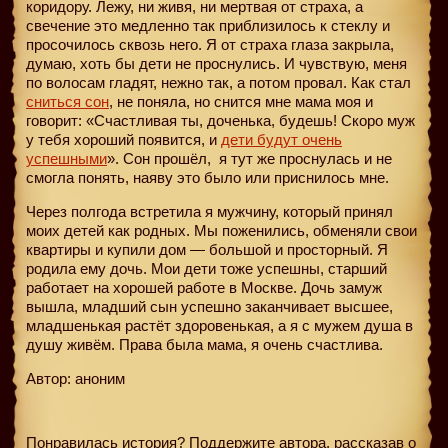
коридору. Лежу, ни живя, ни мертвая от страха, а
свечение это медленно так приблизилось к стеклу и
просочилось сквозь него. Я от страха глаза закрыла,
думаю, хоть бы дети не проснулись. И чувствую, меня
по волосам гладят, нежно так, а потом провал. Как стал
сниться сон
, не поняла, но снится мне мама моя и
говорит: «Счастливая ты, доченька, будешь! Скоро муж
у тебя хороший появится, и
дети будут очень
успешными
». Сон прошёл,
я тут же проснулась и не
смогла понять, наяву это было или приснилось мне.
Через полгода встретила я мужчину, который принял
моих детей как родных. Мы поженились, обменяли свои
квартиры и купили дом — большой и просторный. Я
родила ему дочь. Мои дети тоже успешны, старший
работает на хорошей работе в Москве. Дочь замуж
вышла, младший сын успешно заканчивает высшее,
младшенькая растёт здоровенькая, а я с мужем душа в
душу живём. Права была мама, я очень счастлива.
Автор: аноним
Понравилась история? Поддержите автора, рассказав о