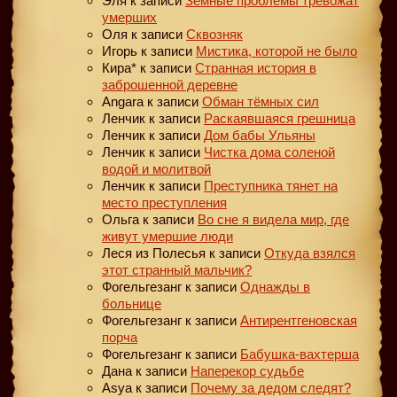
Эля
к записи
Земные проблемы тревожат
умерших
Оля
к записи
Сквозняк
Игорь
к записи
Мистика, которой не было
Кира*
к записи
Странная история в
заброшенной деревне
Angara
к записи
Обман тёмных сил
Ленчик
к записи
Раскаявшаяся грешница
Ленчик
к записи
Дом бабы Ульяны
Ленчик
к записи
Чистка дома соленой
водой и молитвой
Ленчик
к записи
Преступника тянет на
место преступления
Ольга
к записи
Во сне я видела мир, где
живут умершие люди
Леся из Полесья
к записи
Откуда взялся
этот странный мальчик?
Фогельгезанг
к записи
Однажды в
больнице
Фогельгезанг
к записи
Антирентгеновская
порча
Фогельгезанг
к записи
Бабушка-вахтерша
Дана
к записи
Наперекор судьбе
Asya
к записи
Почему за дедом следят?