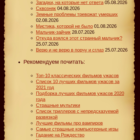
Загадки, на которые нет ответа
05.08.2026
Сквозняк
04.08.2026
Земные проблемы тревожат умерших
02.08.2026
Мистика, которой не было
01.08.2026
Мальчик-зайчик
28.07.2026
Откуда взялся этот странный мальчик?
25.07.2026
Верю и не верю в порчу и сглаз
25.07.2026
Рекомендуем почитать:
Топ-10 классических фильмов ужасов
Список 10 лучших фильмов ужасов за
2021 год
Подборка лучших фильмов ужасов 2020
года
Страшные мультики
Список триллеров с непредсказуемой
развязкой
Лучшие фильмы про вампиров
Самые страшные компьютерные игры
Гадание на Рождество