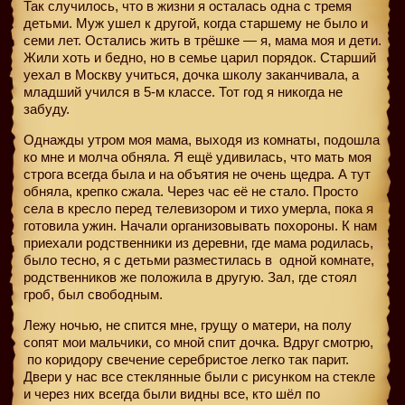
Так случилось, что в жизни я осталась одна с тремя
детьми. Муж ушел к другой, когда старшему не было и
семи лет. Остались жить в трёшке — я, мама моя и дети.
Жили хоть и бедно, но в семье царил порядок. Старший
уехал в Москву учиться, дочка школу заканчивала, а
младший учился в 5-м классе. Тот год я никогда не
забуду.
Однажды утром моя мама, выходя из комнаты, подошла
ко мне и молча обняла. Я ещё удивилась, что мать моя
строга всегда была и на объятия не очень щедра. А тут
обняла, крепко сжала. Через час её не стало. Просто
села в кресло перед телевизором и тихо умерла, пока я
готовила ужин. Начали организовывать похороны. К нам
приехали родственники из деревни, где мама родилась,
было тесно, я с детьми разместилась в
одной комнате,
родственников же положила в другую. Зал, где стоял
гроб, был свободным.
Лежу ночью, не спится мне, грущу о матери, на полу
сопят мои мальчики, со мной спит дочка. Вдруг смотрю,
по коридору свечение серебристое легко так парит.
Двери у нас все стеклянные были с рисунком на стекле
и через них всегда были видны все, кто шёл по