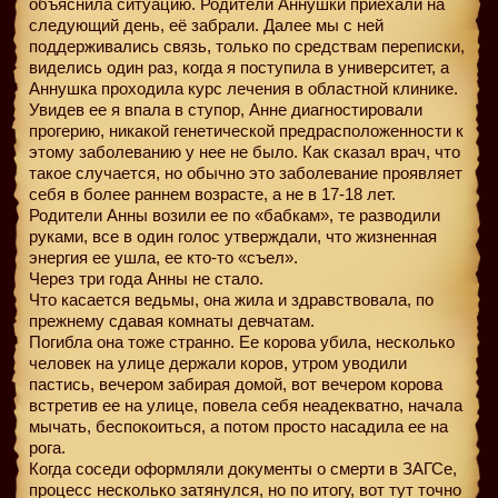
объяснила ситуацию. Родители Аннушки приехали на
следующий день, её забрали. Далее мы с ней
поддерживались связь, только по средствам переписки,
виделись один раз, когда я поступила в университет, а
Аннушка проходила курс лечения в областной клинике.
Увидев ее я впала в ступор, Анне диагностировали
прогерию, никакой генетической предрасположенности к
этому заболеванию у нее не было. Как сказал врач, что
такое случается, но обычно это заболевание проявляет
себя в более раннем возрасте, а не в 17-18 лет.
Родители Анны возили ее по «бабкам», те разводили
руками, все в один голос утверждали, что жизненная
энергия ее ушла, ее кто-то «съел».
Через три года Анны не стало.
Что касается ведьмы, она жила и здравствовала, по
прежнему сдавая комнаты девчатам.
Погибла она тоже странно. Ее корова убила, несколько
человек на улице держали коров, утром уводили
пастись, вечером забирая домой, вот вечером корова
встретив ее на улице, повела себя неадекватно, начала
мычать, беспокоиться, а потом просто насадила ее на
рога.
Когда соседи оформляли документы о смерти в ЗАГСе,
процесс несколько затянулся, но по итогу, вот тут точно