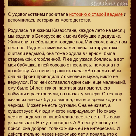
С удовольствием прочитала
историю о старой ведьме
и
вспомнилась история из моего детства.
Родилась я в южном Казахстане, каждое лето на месяц
мы ездили в Белоруссию к моим бабушке и дедушке.
Жили они в небольшом городке под Минском, в частном
секторе. Рядом с ними жила женщина, которую тоже
считали ведьмой, она тоже ходила в черном, была
старенькой, сгорбленной. Я ее до ужаса боялась, а вот
моя бабушка, к ней хорошо относилась, помогала по
хозяйству. А на мои страхи сказала: «Во время войны
она на фронт проводила 7 сыновей и мужа, никто не
вернулся. При ней оставался один сын, еще маленький,
ему было 14 лет, так он партизанам помогал, его
поймали и расстреляли, на глазах у матери. С тех пор
жизнь из нее как будто вышла, она все время ходит в
черном.
Может не есть сутками. Она не живет, а
существует. А люди многое напридумают. Но скажу
честно, ведьма на нашей улице все же есть. Ты сама
узнаешь кто. Но чуть позднее. А Агнессу Яновну не
бойся, она добрая, только жизнь ей не интересна». И
действительно, через несколько лет я поняла, кто с