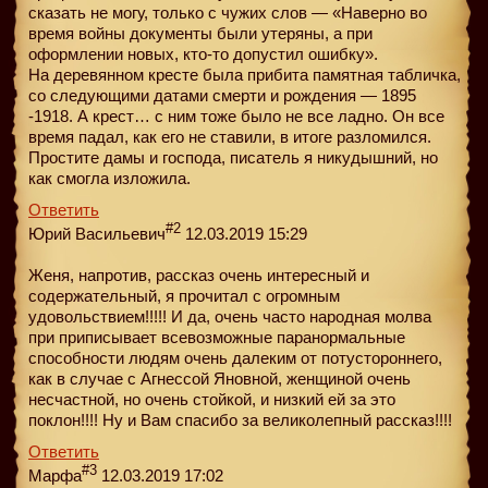
сказать не могу, только с чужих слов — «Наверно во
время войны документы были утеряны, а при
оформлении новых, кто-то допустил ошибку».
На деревянном кресте была прибита памятная табличка,
со следующими датами смерти и рождения — 1895
-1918. А крест… с ним тоже было не все ладно. Он все
время падал, как его не ставили, в итоге разломился.
Простите дамы и господа, писатель я никудышний, но
как смогла изложила.
Ответить
#2
Юрий Васильевич
12.03.2019 15:29
Женя, напротив, рассказ очень интересный и
содержательный, я прочитал с огромным
удовольствием!!!!! И да, очень часто народная молва
при приписывает всевозможные паранормальные
способности людям очень далеким от потустороннего,
как в случае с Агнессой Яновной, женщиной очень
несчастной, но очень стойкой, и низкий ей за это
поклон!!!! Ну и Вам спасибо за великолепный рассказ!!!!
Ответить
#3
Марфа
12.03.2019 17:02