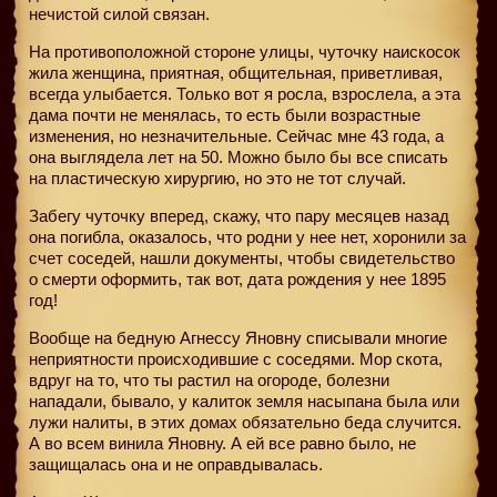
нечистой силой связан.
На противоположной стороне улицы, чуточку наискосок
жила женщина, приятная, общительная, приветливая,
всегда улыбается. Только вот я росла, взрослела, а эта
дама почти не менялась, то есть были возрастные
изменения, но незначительные. Сейчас мне 43 года, а
она выглядела лет на 50. Можно было бы все списать
на пластическую хирургию, но это не тот случай.
Забегу чуточку вперед, скажу, что пару месяцев назад
она погибла, оказалось, что родни у нее нет, хоронили за
счет соседей, нашли документы, чтобы свидетельство
о смерти оформить, так вот, дата рождения у нее 1895
год!
Вообще на бедную Агнессу Яновну списывали многие
неприятности происходившие с соседями. Мор скота,
вдруг на то, что ты растил на огороде, болезни
нападали, бывало, у калиток земля насыпана была или
лужи налиты, в этих домах обязательно беда случится.
А во всем винила Яновну. А ей все равно было, не
защищалась она и не оправдывалась.