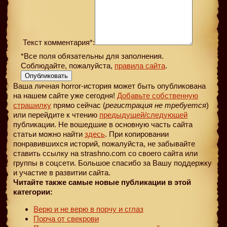
Текст комментария*:
*Все поля обязательны для заполнения.
Соблюдайте, пожалуйста,
правила сайта
.
Опубликовать
Ваша личная horror-история может быть опубликована
на нашем сайте уже сегодня!
Добавьте собственную
страшилку
прямо сейчас (
регистрация не требуется
)
или перейдите к чтению
предыдущей
/следующей
публикации. Не вошедшие в основную часть сайта
статьи можно найти
здесь
. При копировании
понравившихся историй, пожалуйста, не забывайте
ставить ссылку на strashno.com со своего сайта или
группы в соцсети. Большое спасибо за Вашу поддержку
и участие в развитии сайта.
Читайте также самые новые публикации в этой
категории:
Верю и не верю в порчу и сглаз
Порча от свекрови