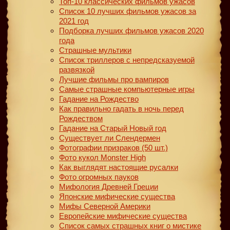
Топ-10 классических фильмов ужасов
Список 10 лучших фильмов ужасов за
2021 год
Подборка лучших фильмов ужасов 2020
года
Страшные мультики
Список триллеров с непредсказуемой
развязкой
Лучшие фильмы про вампиров
Самые страшные компьютерные игры
Гадание на Рождество
Как правильно гадать в ночь перед
Рождеством
Гадание на Старый Новый год
Существует ли Слендермен
Фотографии призраков (50 шт.)
Фото кукол Monster High
Как выглядят настоящие русалки
Фото огромных пауков
Мифология Древней Греции
Японские мифические существа
Мифы Северной Америки
Европейские мифические существа
Список самых страшных книг о мистике