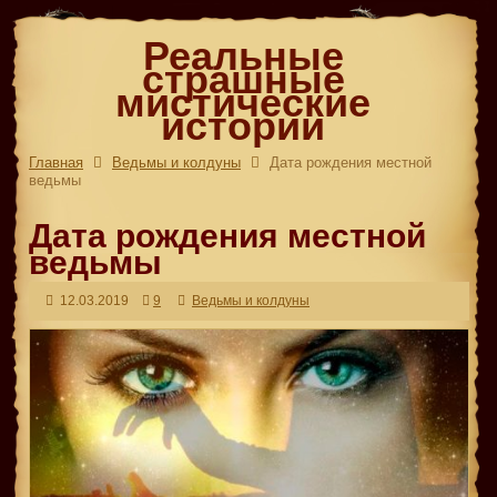
Реальные
страшные
мистические
истории
Главная
Ведьмы и колдуны
Дата рождения местной
ведьмы
Дата рождения местной
ведьмы
12.03.2019
9
Ведьмы и колдуны