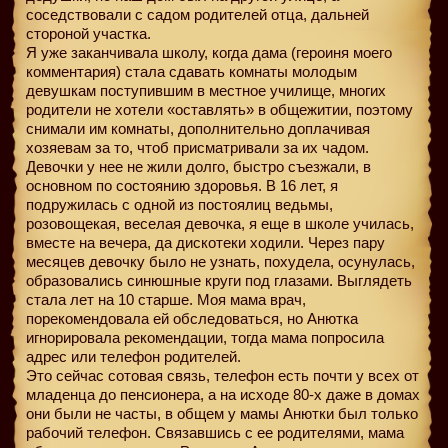
соседствовали с садом родителей отца, дальней
стороной участка.
Я уже заканчивала школу, когда дама (героиня моего
комментария) стала сдавать комнаты молодым
девушкам поступившим в местное училище, многих
родители не хотели «оставлять» в общежитии, поэтому
снимали им комнаты, дополнительно доплачивая
хозяевам за то, чтоб присматривали за их чадом.
Девочки у нее не жили долго, быстро съезжали, в
основном по состоянию здоровья. В 16 лет, я
подружилась с одной из постоялиц ведьмы,
розовощекая, веселая девочка, я еще в школе училась,
вместе на вечера, да дискотеки ходили. Через пару
месяцев девочку было не узнать, похудела, осунулась,
образовались синюшные круги под глазами. Выглядеть
стала лет на 10 старше. Моя мама врач,
порекомендовала ей обследоваться, но Анютка
игнорировала рекомендации, тогда мама попросила
адрес или телефон родителей.
Это сейчас сотовая связь, телефон есть почти у всех от
младенца до пенсионера, а на исходе 80-х даже в домах
они были не часты, в общем у мамы Анютки был только
рабочий телефон. Связавшись с ее родителями, мама