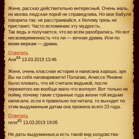
Женя, рассказ действительно интересный. Очень жаль,
но молва людская порой не справедлива. Но моя бабуля
говорила так: не расстраивайся, к белому грязь не
пристанет. Часто вспоминаю эту мудрость.
Так ведь и получается, что во всём разобрались. Но вот
несвоевременность что ли — вечная драма. Или по
моим меркам — драма.
Ответить
#4
Аня
13.03.2019 13:46
Женя, очень классная история и написана хорошо, зря
Вы на себя наговариваете! Полагаю, Агнессе Яновне
было плевать, что её считали ведьмой, после
пережитого ею вообще мало что волнует. Вот только не
пойму, почему такие странные года жизни той ведьме
написали, если я правильно посчитала, то выходит по
этим выдуманным датам она прожила всего 23 года.
Ответить
#5
геля
13.03.2019 19:05
Не даты выдуманные,а есть такой вид колдовства-