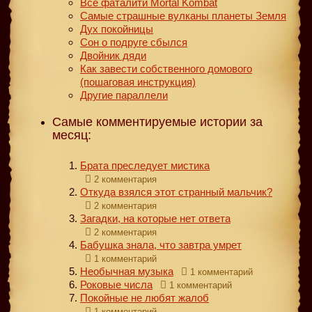
Все фаталити Mortal Kombat
Самые страшные вулканы планеты Земля
Дух покойницы
Сон о подруге сбылся
Двойник дяди
Как завести собственного домового
(пошаговая инструкция)
Другие параллели
Самые комментируемые истории за
месяц:
Брата преследует мистика
2 комментария
Откуда взялся этот странный мальчик?
2 комментария
Загадки, на которые нет ответа
2 комментария
Бабушка знала, что завтра умрет
1 комментарий
Необычная музыка
1 комментарий
Роковые числа
1 комментарий
Покойные не любят жалоб
1 комментарий