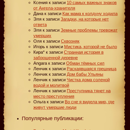
Ксения
к записи
10 самых важных знаков
от Ангела-хранителя
Дана
к записи
Как мама к колдуну ходила
Эля
к записи
Загадки, на которые нет
ответа
Эля
к записи
Земные проблемы тревожат
умерших
Оля
к записи
Сквозняк
Игорь
к записи
Мистика, которой не было
Кира*
к записи
Странная история в
заброшенной деревне
Angara
к записи
Обман тёмных сил
Ленчик
к записи
Раскаявшаяся грешница
Ленчик
к записи
Дом бабы Ульяны
Ленчик
к записи
Чистка дома соленой
водой и молитвой
Ленчик
к записи
Преступника тянет на
место преступления
Ольга
к записи
Во сне я видела мир, где
живут умершие люди
Популярные публикации: