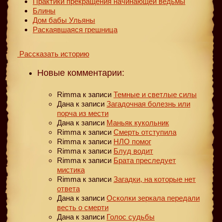
Практики прекращения начинающей ведьмы
Блины
Дом бабы Ульяны
Раскаявшаяся грешница
Рассказать историю
Новые комментарии:
Rimma
к записи
Темные и светлые силы
Дана
к записи
Загадочная болезнь или
порча из мести
Дана
к записи
Маньяк кукольник
Rimma
к записи
Смерть отступила
Rimma
к записи
НЛО помог
Rimma
к записи
Блуд водит
Rimma
к записи
Брата преследует
мистика
Rimma
к записи
Загадки, на которые нет
ответа
Дана
к записи
Осколки зеркала передали
весть о смерти
Дана
к записи
Голос судьбы