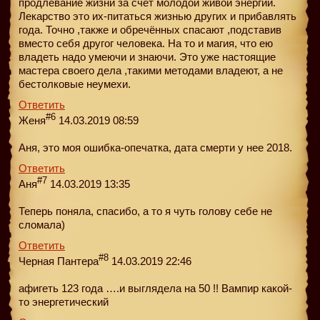
продлевание жизни за счёт молодой живой энергии.
Лекарство это их-питаться жизнью других и прибавлять
года. Точно ,также и обречённых спасают ,подставив
вместо себя другог человека. На то и магия, что ею
владеть надо умеючи и знаючи. Это уже настоящие
мастера своего дела ,такими методами владеют, а не
бестолковые неумехи.
Ответить
#6
Женя
14.03.2019 08:59
Аня, это моя ошибка-опечатка, дата смерти у нее 2018.
Ответить
#7
Аня
14.03.2019 13:35
Теперь поняла, спасибо, а то я чуть голову себе не
сломала)
Ответить
#8
Черная Пантера
14.03.2019 22:46
афигеть 123 года ….и выглядела на 50 !! Вампир какой-
то энергетический