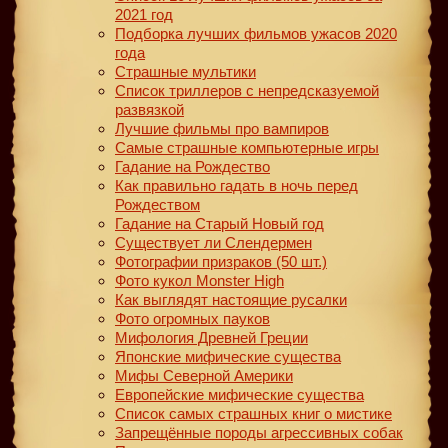
2021 год
Подборка лучших фильмов ужасов 2020
года
Страшные мультики
Список триллеров с непредсказуемой
развязкой
Лучшие фильмы про вампиров
Самые страшные компьютерные игры
Гадание на Рождество
Как правильно гадать в ночь перед
Рождеством
Гадание на Старый Новый год
Существует ли Слендермен
Фотографии призраков (50 шт.)
Фото кукол Monster High
Как выглядят настоящие русалки
Фото огромных пауков
Мифология Древней Греции
Японские мифические существа
Мифы Северной Америки
Европейские мифические существа
Список самых страшных книг о мистике
Запрещённые породы агрессивных собак