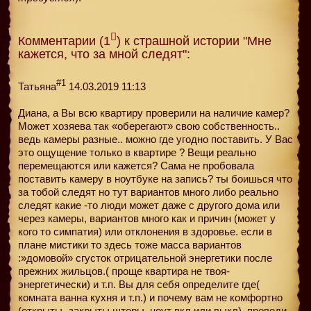
Комментарии (1
) к страшной истории "Мне
кажется, что за мной следят":
#1
Татьяна
14.03.2019 11:13
Диана, а Вы всю квартиру проверили на наличие камер?
Может хозяева так «оберегают» свою собственность..
ведь камеры разные.. можно где угодно поставить. У Вас
это ощущение только в квартире ? Вещи реально
перемещаются или кажется? Сама не пробовала
поставить камеру в ноутбуке на запись? ты боишься что
за тобой следят но тут вариантов много либо реально
следят какие -то люди может даже с другого дома или
через камеры, вариантов много как и причин (может у
кого то симпатия) или отклонения в здоровье. если в
плане мистики то здесь тоже масса вариантов
:»домовой» сгусток отрицательной энергетики после
прежних жильцов.( проще квартира не твоя-
энергетически) и т.п. Вы для себя определите где(
комната ванна кухня и т.п.) и почему вам не комфортно
(открыты -закрыты шторы .ноут вкл или выкл). проведи