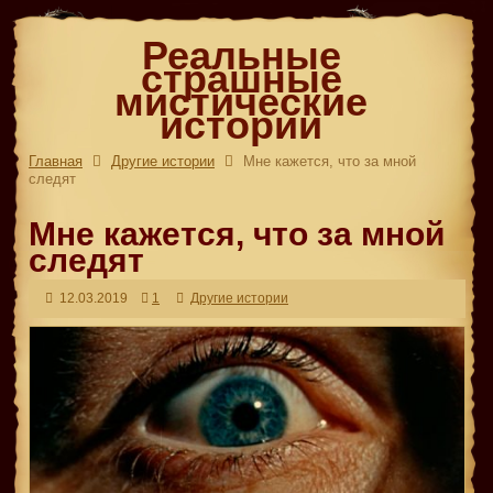
Реальные
страшные
мистические
истории
Главная
Другие истории
Мне кажется, что за мной
следят
Мне кажется, что за мной
следят
12.03.2019
1
Другие истории