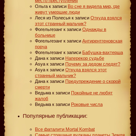
место преступления
Ольга
к записи
Во сне я видела мир, где
живут умершие люди
Леся из Полесья
к записи
Откуда взялся
этот странный мальчик?
Фогельгезанг
к записи
Однажды в
больнице
Фогельгезанг
к записи
Антирентгеновская
порча
Фогельгезанг
к записи
Бабушка-вахтерша
Дана
к записи
Наперекор судьбе
Asya
к записи
Почему за дедом следят?
Asya
к записи
Откуда взялся этот
странный мальчик?
Дана
к записи
Предупреждение о скорой
смерти
Ведьма
к записи
Покойные не любят
жалоб
Ведьма
к записи
Роковые числа
Популярные публикации:
Все фаталити Mortal Kombat
Самые страшные вулканы планеты Земля