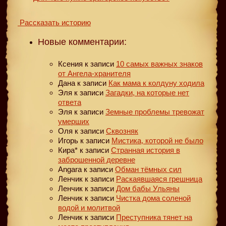
Рассказать историю
Новые комментарии:
Ксения
к записи
10 самых важных знаков
от Ангела-хранителя
Дана
к записи
Как мама к колдуну ходила
Эля
к записи
Загадки, на которые нет
ответа
Эля
к записи
Земные проблемы тревожат
умерших
Оля
к записи
Сквозняк
Игорь
к записи
Мистика, которой не было
Кира*
к записи
Странная история в
заброшенной деревне
Angara
к записи
Обман тёмных сил
Ленчик
к записи
Раскаявшаяся грешница
Ленчик
к записи
Дом бабы Ульяны
Ленчик
к записи
Чистка дома соленой
водой и молитвой
Ленчик
к записи
Преступника тянет на