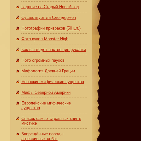
Гадание на Старый Новый год
Существует ли Слендермен
Фотографии призраков (50 шт.)
Фото кукол Monster High
Как выглядят настоящие русалки
Фото огромных пауков
Мифология Древней Греции
Японские мифические существа
Мифы Северной Америки
Европейские мифические
существа
Список самых страшных книг о
мистике
Запрещённые породы
агрессивных собак