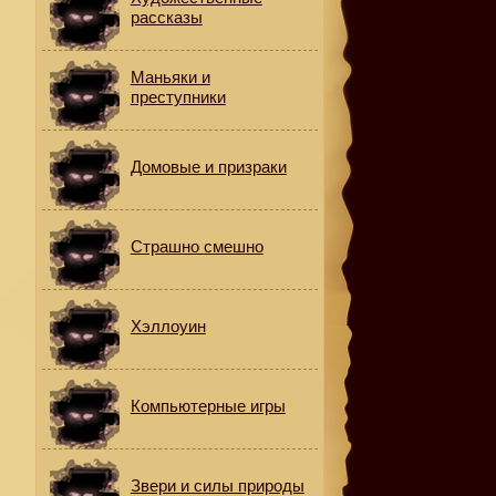
рассказы
Маньяки и
преступники
Домовые и призраки
Страшно смешно
Хэллоуин
Компьютерные игры
Звери и силы природы