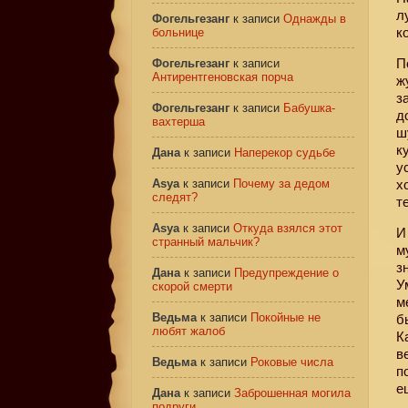
л
Фогельгезанг
к записи
Однажды в
к
больнице
П
Фогельгезанг
к записи
Антирентгеновская порча
ж
з
Фогельгезанг
к записи
Бабушка-
д
вахтерша
ш
к
Дана
к записи
Наперекор судьбе
у
Asya
к записи
Почему за дедом
х
следят?
те
Asya
к записи
Откуда взялся этот
И
странный мальчик?
м
з
Дана
к записи
Предупреждение о
У
скорой смерти
м
Ведьма
к записи
Покойные не
б
любят жалоб
К
в
Ведьма
к записи
Роковые числа
п
е
Дана
к записи
Заброшенная могила
подруги