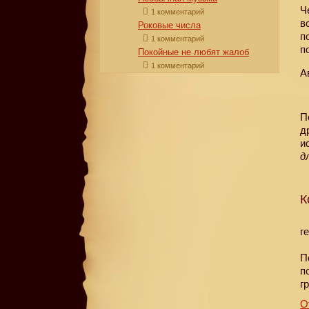
Ч
1 комментарий
в
Роковые числа
п
1 комментарий
п
Покойные не любят жалоб
1 комментарий
А
П
д
и
д
К
г
П
п
г
О