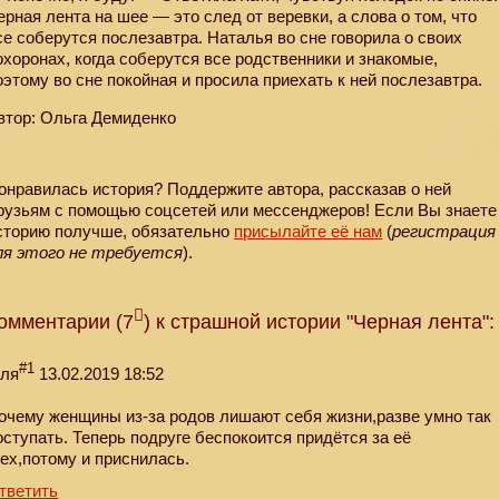
ерная лента на шее — это след от веревки, а слова о том, что
се соберутся послезавтра. Наталья во сне говорила о своих
охоронах, когда соберутся все родственники и знакомые,
оэтому во сне покойная и просила приехать к ней послезавтра.
втор: Ольга Демиденко
онравилась история? Поддержите автора, рассказав о ней
рузьям с помощью соцсетей или мессенджеров! Если Вы знаете
сторию получше, обязательно
присылайте её нам
(
регистрация
ля этого не требуется
).
омментарии (7
) к страшной истории "Черная лента":
#1
еля
13.02.2019 18:52
очему женщины из-за родов лишают себя жизни,разве умно так
оступать. Теперь подруге беспокоится придётся за её
рех,потому и приснилась.
тветить