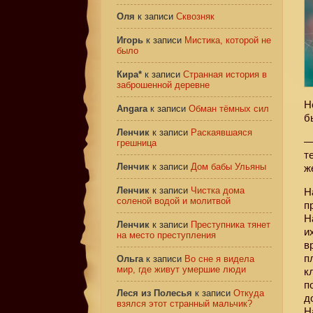
Оля
к записи
Сквозняк
Игорь
к записи
Мистика, которой не
было
Кира*
к записи
Странная история в
заброшенной деревне
Н
Angara
к записи
Обман тёмных сил
б
Ленчик
к записи
Раскаявшаяся
—
грешница
т
Ленчик
к записи
Дом бабы Ульяны
ж
Ленчик
к записи
Чистка дома
Н
соленой водой и молитвой
п
Н
Ленчик
к записи
Преступника тянет
и
на место преступления
в
п
Ольга
к записи
Во сне я видела
мир, где живут умершие люди
к
п
Леся из Полесья
к записи
Откуда
д
взялся этот странный мальчик?
Н