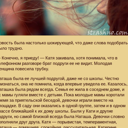
овость была настолько шокирующей, что даже слова подобрать
ыло трудно.
 Конечно, я приеду! — Катя закивала, хотя понимала, что в
елефонном разговоре брат подруги ее не видит. Молодая
енщина повесила трубку.
аташа была ее лучшей подругой, даже не со школы. Честно
ризнаться, она не помнила, когда впервые увидела ее. Казалось,
аташка была рядом всегда. Семья ее жила в соседнем доме, и
х мамы гуляли вместе с детьми. Пока молодые мамы коротали
ремя за приятельской беседой, девочки играли вместе на
лощадке. В саду они оказались в одной группе, затем и в одном
лассе ближайшей к их дому школы. Были у Кати и другие
одруги, но самой близкой всегда была Наташа. Девочки словно
ополняли друг друга. Катя — порывистая, темпераментная,
аташа — домашняя, спокойная, рассудительная. Катерине