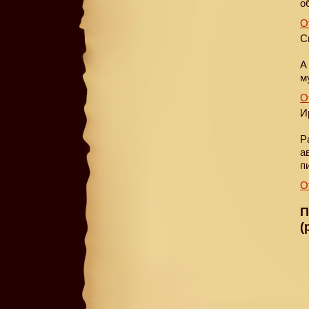
о
О
C
А
м
О
И
Р
а
п
О
П
(