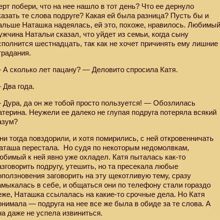
ерт побери, что на нее нашло в тот день? Что ее дернуло
казать те слова подруге? Какая ей была разница? Пусть бы и
альше Наташка надеялась, ей это, похоже, нравилось. Любимы
ужчина Натальи сказал, что уйдет из семьи, когда сыну
сполнится шестнадцать, так как не хочет причинять ему лишние
традания.
 А сколько лет пацану? — Деловито спросила Катя.
 Два года.
 Дура, да он же тобой просто пользуется! — Обозлилась
атерина. Неужели ее далеко не глупая подруга потеряла всякий
азум?
ни тогда повздорили, и хотя помирились, с ней откровенничать
аташа перестала.
Но судя по некоторым недомолвкам,
юбимый к ней явно уже охладел. Катя пыталась как-то
азговорить подругу, утешить, но та пресекала любые
оползновения заговорить на эту щекотливую тему, сразу
амыкалась в себе, и общаться они по телефону стали гораздо
еже, Наташка ссылалась на какие-то срочные дела. Но Катя
онимала — подруга на нее все же была в обиде за те слова. А
на даже не успела извиниться.