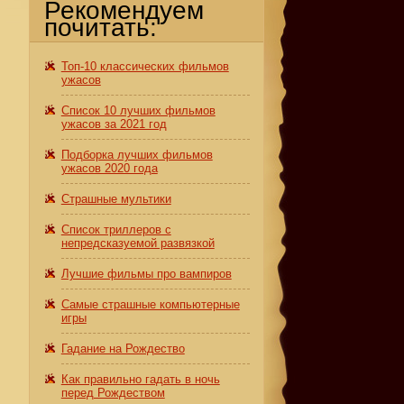
Рекомендуем
почитать:
Топ-10 классических фильмов
ужасов
Список 10 лучших фильмов
ужасов за 2021 год
Подборка лучших фильмов
ужасов 2020 года
Страшные мультики
Список триллеров с
непредсказуемой развязкой
Лучшие фильмы про вампиров
Самые страшные компьютерные
игры
Гадание на Рождество
Как правильно гадать в ночь
перед Рождеством