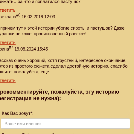
бижать…за что и поплатился пастушок
тветить
#6
ветлана
16.02.2019 12:03
 причем тут к этой истории убогие,сироты и пастушок? Даже
урашки по коже, проникновенный рассказ!
тветить
#7
рина
19.08.2024 15:45
ассказ очень хороший, хотя грустный, интересное окончание,
втор из простого сюжета сделал достойную историю, спасибо,
ишите, пожалуйста, еще.
тветить
рокомментируйте, пожалуйста, эту историю
регистрация не нужна):
Как Вас зовут*: