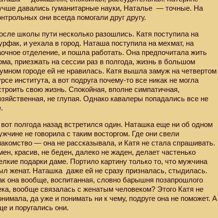
учше давались гуманитарные науки, Наталье
— точные. На
онтрольных они всегда помогали друг другу.
осле школы пути несколько разошлись. Катя поступила на
урфак, и уехала в город. Наташа поступила на мехмат, на
аочное отделение, и пошла работать. Она предпочитала жить
ома, приезжать на сессии раз в полгода, жизнь в большом
умном городе ей не нравилась. Катя вышла замуж на четвертом
урсе института, а вот подруга почему-то все никак не могла
строить свою жизнь. Спокойная, вполне симпатичная,
озяйственная, не глупая. Однако кавалеры попадались все не
.
 вот полгода назад встретился один. Наташка еще ни об одном
ужчине не говорила с таким восторгом. Где они свели
накомство — она не рассказывала, и Катя не стала спрашивать.
мен, красив, не беден, далеко не жаден, делает частенько
елкие подарки даме. Портило картину только то, что мужчина
ыл женат. Наташка
даже ей не сразу призналась, стыдилась.
ак она вообще, воспитанная, словно барышня позапрошлого
ека, вообще связалась с женатым человеком? Этого Катя не
онимала, да уже и понимать ни к чему, подруге она не поможет. А
ще и поругались они.