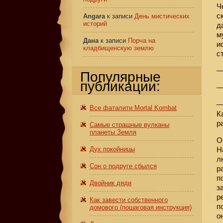
Ч
с
Angara
к записи
День мистических
историй
д
м
Дана
к записи
Порча на
и
кладбищенскую землю
с
—
Популярные
публикации:
—
—
Все фаталити Mortal Kombat
К
р
Самые страшные вулканы
планеты Земля
О
Дух покойницы
Н
л
Сон о подруге сбылся
р
п
Двойник дяди
з
р
Как завести собственного
п
домового (пошаговая инструкция)
о