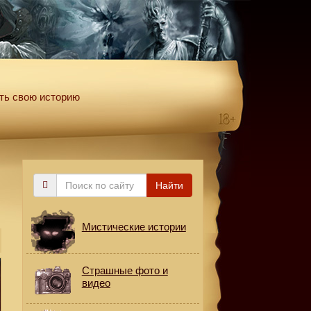
ть свою историю
Поиск
Найти
по
сайту
Мистические истории
Страшные фото и
видео