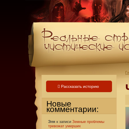
Г
Рассказать историю
Новые
комментарии:
Эля
к записи
Земные проблемы
тревожат умерших