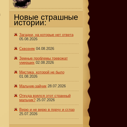
й
Новые страшные
истории:
Загадки, на которые нет ответа
05.08.2026
Сквозняк
04.08.2026
Земные проблемы тревожат
умерших
02.08.2026
Мистика, которой не было
01.08.2026
Мальчик-зайчик
28.07.2026
Откуда взялся этот странный
мальчик?
25.07.2026
Верю и не верю в порчу и сглаз
25.07.2026