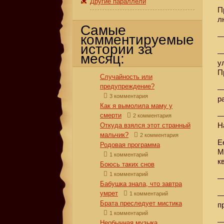
Другие параллели
П
л
Самые
комментируемые
—
истории за
—
месяц:
у
П
Случайность или
предупреждение?
—
3 комментария
р
Как я вымолила маму у
смерти
—
2 комментария
Н
Откуда взялся этот странный
мальчик?
2 комментария
Е
Родовая программа
М
1 комментарий
к
Боюсь таких снов
1 комментарий
—
Бабушка знала, что завтра
умрет
1 комментарий
—
Брата преследует мистика
п
1 комментарий
—
Необычная музыка