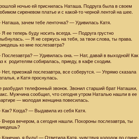
рошлой ночью ей приснилась Наташа. Подруга была в своем
юбимом сиреневом платье и с какой-то черной лентой на шее.
 Наташа, зачем тебе ленточка? — Удивилась Катя.
 Я ее теперь буду носить всегда. — Подруга грустно
лыбнулась. — Я не сержусь на тебя, за твои слова, ты права.
риедешь ко мне послезавтра?
 Послезавтра? — Удивилась она. — Нат, давай в выходной! Как
аз к
родителям собиралась, приеду, в кафе сходим.
 Нет, приезжай послезавтра, все соберутся. — Упрямо сказала
аталья, и Катя проснулась.
е разбудил телефонный звонок. Звонил старший брат Наташки,
акс. Мужчина сообщил, что сегодня утром Наталью нашли в ее
вартире — молодая женщина повесилась.
 Как? Когда? — Выдавила из себя Катя.
 Вчера вечером, а сегодня нашли. Похороны послезавтра, ты
риедешь?
 Конечно, я буду! — Ответила Катя, чувствуя холодок по спине.