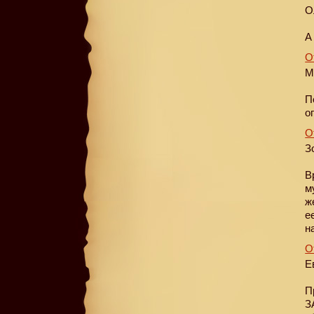
О
А
О
М
П
о
О
З
В
м
ж
е
н
О
Е
П
З