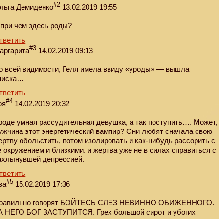
#2
льга Демиденко
13.02.2019 19:55
 при чем здесь роды?
тветить
#3
аргарита
14.02.2019 09:13
о всей видимости, Геля имела ввиду «уроды» — вышла
писка…
тветить
#4
оя
14.02.2019 20:32
роде умная рассудительная девушка, а так поступить…. Может,
ужчина этот энергетический вампир? Они любят сначала свою
ертву обольстить, потом изолировать и как-нибудь рассорить с
е окружением и близкими, и жертва уже не в силах справиться с
ахлынувшей депрессией.
тветить
#5
ва
15.02.2019 17:36
равильно говорят БОЙТЕСЬ СЛЕЗ НЕВИННО ОБИЖЕННОГО.
А НЕГО БОГ ЗАСТУПИТСЯ. Грех большой сирот и убогих