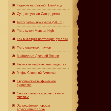
Гадание на Старый Новый год
Существует ли Слендермен
Фотографии призраков (50 шт.)
Фото кукол Monster High
Как выглядят настоящие русалки
Фото огромных пауков
Мифология Древней Греции
Японские мифические существа
Мифы Северной Америки
Европейские мифические
существа
Список самых страшных книг о
мистике
Запрещённые породы
агрессивных собак