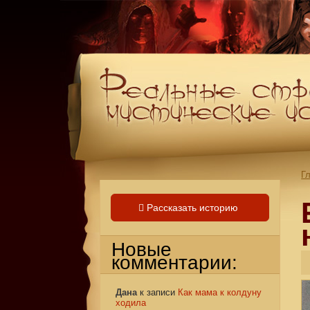
Г
Рассказать историю
Новые
комментарии:
Дана
к записи
Как мама к колдуну
ходила