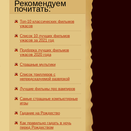
Рекомендуем
почитать:
Топ-10 классических фильмов
ужасов
Список 10 лучших фильмов
ужасов за 2021 год
Подборка лучших фильмов
ужасов 2020 года
Страшные мультики
ь
Список триллеров с
непредсказуемой развязкой
Лучшие фильмы про вампиров
Самые страшные компьютерные
игры
Гадание на Рождество
Как правильно гадать в ночь
перед Рождеством