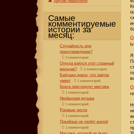
в
Другие параллели
К
о
Самые
с
комментируемые
и
истории за
б
месяц:
О
I
Случайность или
предупреждение?
Я
3 комментария
П
Откуда взялся этот странный
с
мальчик?
2 комментария
г
Бабушка знала, что завтра
в
умрет
1 комментарий
Брата преследует мистика
О
1 комментарий
г
Необычная музыка
1 комментарий
Н
Роковые числа
н
ж
1 комментарий
Покойные не любят жалоб
с
п
1 комментарий
Т
Мистика, которой не было