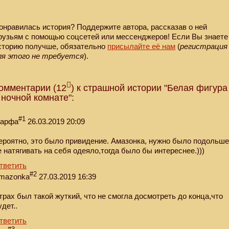
онравилась история? Поддержите автора, рассказав о ней
рузьям с помощью соцсетей или мессенджеров! Если Вы знаете
сторию получше, обязательно
присылайте её нам
(
регистрация
ля этого не требуется
).
омментарии (12
) к страшной истории "Белая фигура
 ночной комнате":
#1
арфа
26.03.2019 20:09
ероятно, это было привидение. Амазонка, нужно было подольш
е натягивать на себя одеяло,тогда было бы интереснее.)))
тветить
#2
mazonka
27.03.2019 16:39
трах был такой жуткий, что не смогла досмотреть до конца,что
удет..
тветить