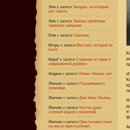
Эля
к записи
Загадки, на которые
нет ответа
Эля
к записи
Земные проблемы
тревожат умерших
Оля
к записи
Сквозняк
Игорь
к записи
Мистика, которой не
было
К
р
Кира*
к записи
Странная история в
заброшенной деревне
о
Angara
к записи
Обман тёмных сил
И
К
Ленчик
к записи
Раскаявшаяся
к
грешница
н
Ленчик
к записи
Дом бабы Ульяны
Я
д
Ленчик
к записи
Чистка дома
и
соленой водой и молитвой
ф
Ленчик
к записи
Преступника тянет
на место преступления
А