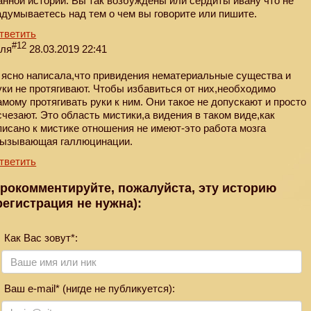
анной историй. Вы так возбуждены или сердиты ивану что не
адумываетесь над тем о чем вы говорите или пишите.
тветить
#12
еля
28.03.2019 22:41
 ясно написала,что привидения нематериальные существа и
уки не протягивают. Чтобы избавиться от них,необходимо
амому протягивать руки к ним. Они такое не допускают и просто
счезают. Это область мистики,а видения в таком виде,как
писано к мистике отношения не имеют-это работа мозга
вызывающая галлюцинации.
тветить
рокомментируйте, пожалуйста, эту историю
регистрация не нужна):
Как Вас зовут*:
Ваш e-mail* (нигде не публикуется):