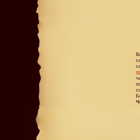
В
с
с
п
ч
п
с
Б
Ч