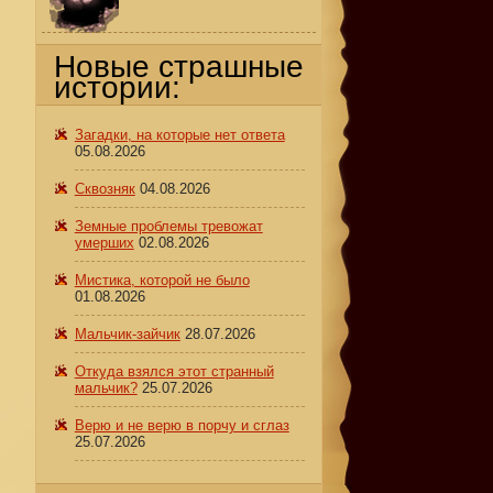
Новые страшные
истории:
Загадки, на которые нет ответа
05.08.2026
Сквозняк
04.08.2026
Земные проблемы тревожат
умерших
02.08.2026
Мистика, которой не было
01.08.2026
Мальчик-зайчик
28.07.2026
Откуда взялся этот странный
мальчик?
25.07.2026
е
Верю и не верю в порчу и сглаз
25.07.2026