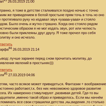
#3
van
26.03.2019 21:00
транно, я тоже в детстве сталкивался поздно ночью с точно
аким же привидением в белой простыне прям точь в точь но оно
е протягивало руку но издавал звук «уаааа-уааа» и стояло
ядом. Было очень и жутко страшно. Когда оно стояло рядом
истическим образом я не мог издать звук, рот или челюсть
ловно были приклеяны друг другу. Я тоже прочел про себя
олитву и оно исчезло.
тветить
#4
арфа
26.03.2019 21:14
ывод: лучше заранее перед сном прочитать молитву, до
оявления явлений в простынях)))
тветить
#5
еля
27.03.2019 04:06
етям, часто всякое может привидеться. Фантазии + воображени
остоянно работают,т.к. без них невозможно здоровое развитие
озга. Их намеренно стимулируют ,развивая детей. Где-то вы
одцепили ,именно такой образ и привиделось. Если мы начнём
споминать все свои страшилки детства ,ны,видения ,то столько