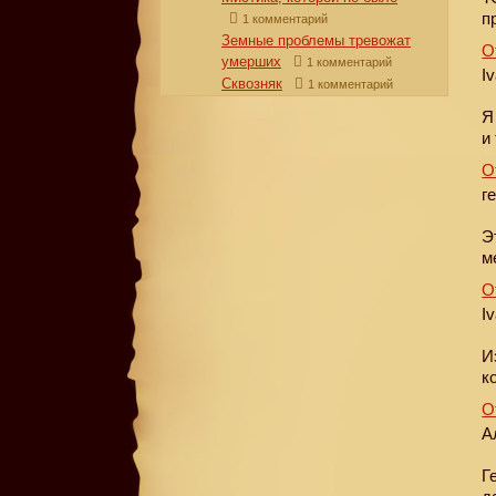
п
1 комментарий
Земные проблемы тревожат
О
умерших
1 комментарий
I
Сквозняк
1 комментарий
Я
и
О
г
Э
м
О
I
И
к
О
А
Г