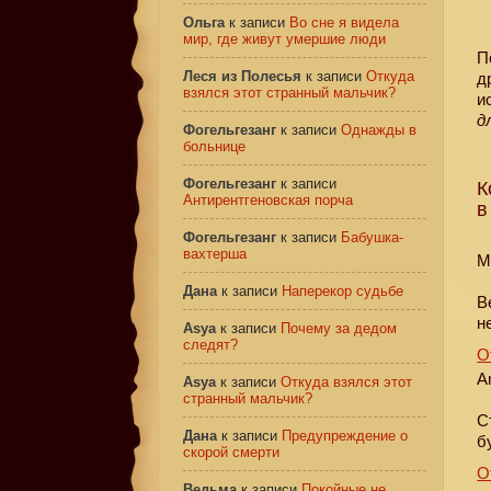
Ольга
к записи
Во сне я видела
мир, где живут умершие люди
П
Леся из Полесья
к записи
Откуда
д
взялся этот странный мальчик?
и
д
Фогельгезанг
к записи
Однажды в
больнице
Фогельгезанг
к записи
К
Антирентгеновская порча
в
Фогельгезанг
к записи
Бабушка-
вахтерша
М
Дана
к записи
Наперекор судьбе
В
н
Asya
к записи
Почему за дедом
следят?
О
A
Asya
к записи
Откуда взялся этот
странный мальчик?
С
Дана
к записи
Предупреждение о
б
скорой смерти
О
Ведьма
к записи
Покойные не