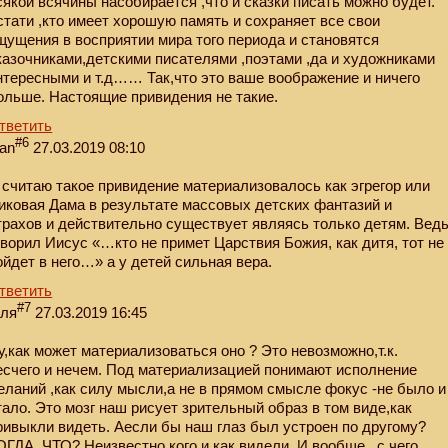
сякой всячины насобирается ,что и сказки писать можно будет.
стати ,кто имеет хорошую память и сохраняет все свои
щущения в восприятии мира того периода и становятся
казочниками,детскими писателями ,поэтами ,да и художниками
нтересными и т.д…… Так,что это ваше воображение и ничего
ольше. Настоящие привидения не такие.
тветить
#6
van
27.03.2019 08:10
 считаю такое привидение материализовалось как эгрегор или
иковая Дама в результате массовых детских фантазий и
трахов и действительно существует являясь только детям. Вед
оворил Иисус «…кто не при­мет Цар­ствия Бо­жия, как ди­тя, тот не
ой­дет в него…» а у детей сильная вера.
тветить
#7
еля
27.03.2019 16:45
у,как может материализоваться оно ? Это невозможно,т.к.
есчего и нечем. Под материализацией понимают исполнение
еланий ,как силу мысли,а не в прямом смысле фокус -не было и
тало. Это мозг наш рисует зрительный образ в том виде,как
ривыкли видеть. Аесли бы наш глаз был устроен по другому?
ОГДА ,ЧТО? Неизвестно кого и как видели. И вообще , с чего