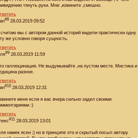
ривидению тянуть руки. Мне ,извините ,смешно.
тветить
#8
van
28.03.2019 09:52
 считаю мы с автором данной историй видели практически одну
 ту же условно говоря сущность.
тветить
#9
еля
28.03.2019 11:59
то галлюцинация. Не выдумывайте ,на пустом месте. Мистика и
едицина разное.
тветить
#10
van
28.03.2019 12:31
звините меня если я вас вчера сильно задел своими
омментариями :)
тветить
#11
лекс
28.03.2019 13:01
еля намек ясен ;) но в принципе это и скрытый посыл автору