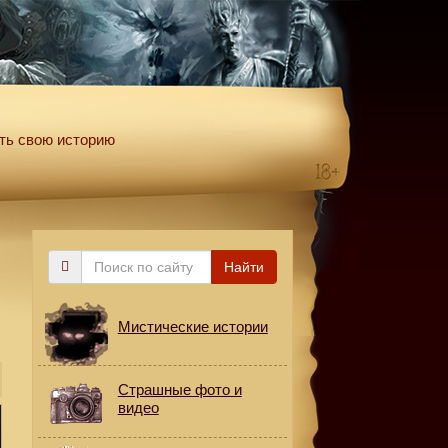
ть свою историю
Поиск
Найти
по
сайту
Мистические истории
Страшные фото и
видео