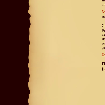
д
з
О
г
Я
р
с
и
о
,
О
П
(