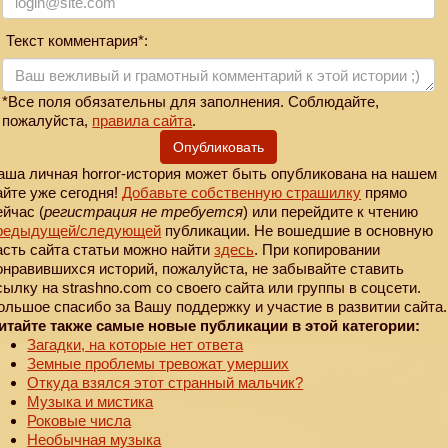
Текст комментария*:
*Все поля обязательны для заполнения. Соблюдайте,
пожалуйста,
правила сайта
.
Опубликовать
аша личная horror-история может быть опубликована на нашем
айте уже сегодня!
Добавьте собственную страшилку
прямо
ейчас (
регистрация не требуется
) или перейдите к чтению
редыдущей
/следующей
публикации. Не вошедшие в основную
асть сайта статьи можно найти
здесь
. При копировании
онравившихся историй, пожалуйста, не забывайте ставить
сылку на strashno.com со своего сайта или группы в соцсети.
ольшое спасибо за Вашу поддержку и участие в развитии сайта.
итайте также самые новые публикации в этой категории:
Загадки, на которые нет ответа
Земные проблемы тревожат умерших
Откуда взялся этот странный мальчик?
Музыка и мистика
Роковые числа
Необычная музыка