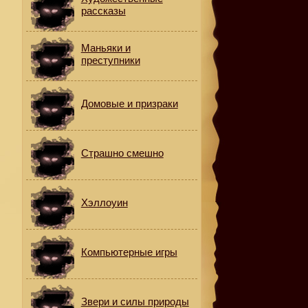
рассказы
Маньяки и
преступники
Домовые и призраки
Страшно смешно
е
Хэллоуин
Компьютерные игры
Звери и силы природы