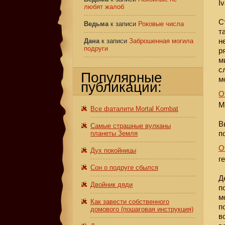
I
любят жалоб
С
Ведьма
к записи
Роковые числа
т
н
Дана
к записи
Заброшенная могила
подруги
р
м
с
Популярные
м
публикации:
О
М
Все фаталити Mortal Kombat
В
Самые страшные вулканы
п
планеты Земля
О
Дух покойницы
г
Сон о подруге сбылся
Д
Двойник дяди
п
м
Как завести собственного
п
домового (пошаговая инструкция)
в