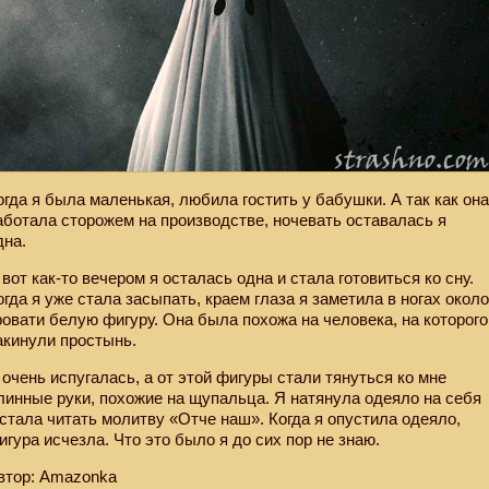
огда я была маленькая, любила гостить у бабушки. А так как он
аботала сторожем на производстве, ночевать оставалась я
дна.
 вот как-то вечером я осталась одна и стала готовиться ко сну.
огда я уже стала засыпать, краем глаза я заметила в ногах окол
ровати белую фигуру. Она была похожа на человека, на которого
акинули простынь.
 очень испугалась, а от этой фигуры стали тянуться ко мне
линные руки, похожие на щупальца. Я натянула одеяло на себя
 стала читать молитву «Отче наш». Когда я опустила одеяло,
игура исчезла. Что это было я до сих пор не знаю.
втор: Amazonka