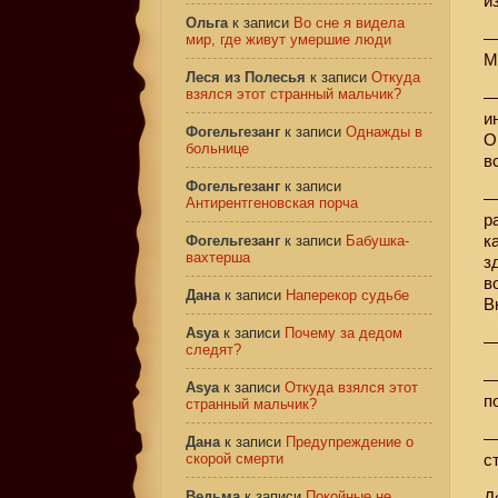
и
Ольга
к записи
Во сне я видела
—
мир, где живут умершие люди
М
Леся из Полесья
к записи
Откуда
взялся этот странный мальчик?
—
и
Фогельгезанг
к записи
Однажды в
О
больнице
в
Фогельгезанг
к записи
—
Антирентгеновская порча
р
к
Фогельгезанг
к записи
Бабушка-
вахтерша
з
в
Дана
к записи
Наперекор судьбе
В
Asya
к записи
Почему за дедом
—
следят?
—
Asya
к записи
Откуда взялся этот
п
странный мальчик?
—
Дана
к записи
Предупреждение о
скорой смерти
с
Ведьма
к записи
Покойные не
Д