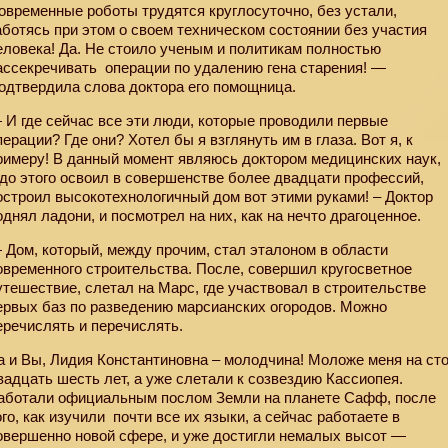
овременные роботы трудятся круглосуточно, без устали,
аботясь при этом о своем техническом состоянии без участия
еловека! Да. Не стоило ученым и политикам полностью
ассекречивать
операции по удалению гена старения! —
одтвердила слова доктора его помощница.
 И где сейчас все эти люди, которые проводили первые
перации? Где они? Хотел бы я взглянуть им в глаза. Вот я, к
римеру! В данный момент являюсь доктором медицинских наук,
 до этого освоил в совершенстве более двадцати профессий,
остроил высокотехнологичный дом вот этими руками! – Доктор
однял ладони, и посмотрел на них, как на нечто драгоценное.
 Дом, который, между прочим, стал эталоном в области
овременного строительства. После, совершил кругосветное
утешествие, слетал на Марс, где участвовал в строительстве
ервых баз по разведению марсианских огородов. Можно
еречислять и перечислять.
а и Вы, Лидия Константиновна – молодчина! Моложе меня на ст
вадцать шесть лет, а уже слетали к созвездию Кассиопея.
аботали официальным послом Земли на планете Сафф, после
ого, как изучили
почти все их языки, а сейчас работаете в
овершенно новой сфере, и уже достигли немалых высот —