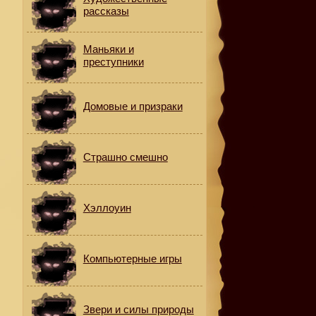
рассказы
Маньяки и
преступники
Домовые и призраки
Страшно смешно
Хэллоуин
Компьютерные игры
Звери и силы природы