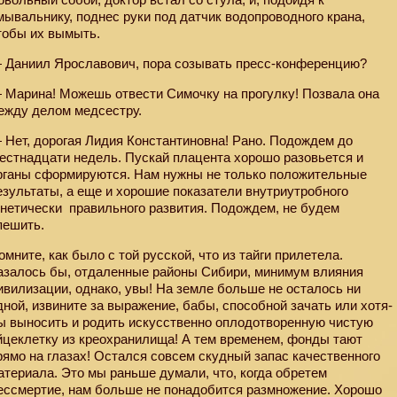
мывальнику, поднес руки под датчик водопроводного крана,
тобы их вымыть.
 Даниил Ярославович, пора созывать пресс-конференцию?
 Марина! Можешь отвести Симочку на прогулку! Позвала она
ежду делом медсестру.
 Нет, дорогая Лидия Константиновна! Рано. Подождем до
естнадцати недель. Пускай плацента хорошо разовьется и
рганы сформируются. Нам нужны не только положительные
езультаты, а еще и хорошие показатели внутриутробного
енетически
правильного развития. Подождем, не будем
пешить.
омните, как было с той русской, что из тайги прилетела.
азалось бы, отдаленные районы Сибири, минимум влияния
ивилизации, однако, увы! На земле больше не осталось ни
дной, извините за выражение, бабы, способной зачать или хотя-
ы выносить и родить искусственно оплодотворенную чистую
йцеклетку из креохранилища! А тем временем, фонды тают
рямо на глазах! Остался совсем скудный запас качественного
атериала. Это мы раньше думали, что, когда обретем
ессмертие, нам больше не понадобится размножение. Хорошо