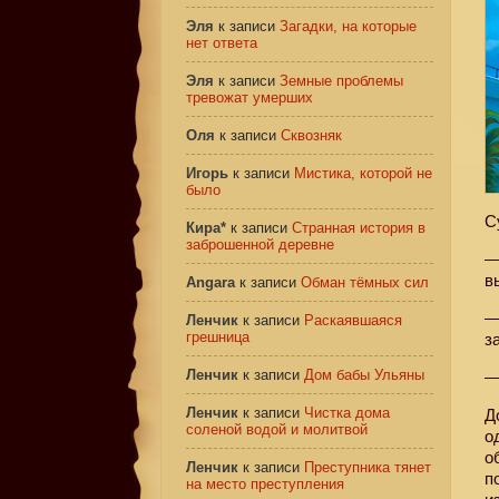
Эля
к записи
Загадки, на которые
нет ответа
Эля
к записи
Земные проблемы
тревожат умерших
Оля
к записи
Сквозняк
Игорь
к записи
Мистика, которой не
было
С
Кира*
к записи
Странная история в
заброшенной деревне
—
в
Angara
к записи
Обман тёмных сил
—
Ленчик
к записи
Раскаявшаяся
грешница
з
Ленчик
к записи
Дом бабы Ульяны
—
Ленчик
к записи
Чистка дома
Д
соленой водой и молитвой
о
о
Ленчик
к записи
Преступника тянет
п
на место преступления