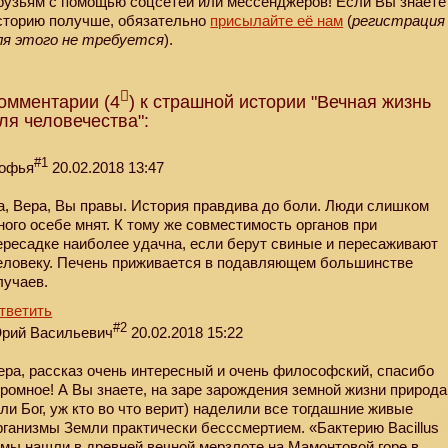
рузьям с помощью соцсетей или мессенджеров! Если Вы знаете
сторию получше, обязательно
присылайте её нам
(
регистрация
ля этого не требуется
).
омментарии (4
) к страшной истории "Вечная жизнь
ля человечества":
#1
офья
20.02.2018 13:47
а, Вера, Вы правы. История правдива до боли. Люди слишком
ного осебе мнят. К тому же совместимость органов при
ересадке наиболее удачна, если берут свиные и пересаживают
еловеку. Печень приживается в подавляющем большинстве
лучаев.
тветить
#2
рий Васильевич
20.02.2018 15:22
ера, рассказ очень интересный и очень философский, спасибо
громное! А Вы знаете, на заре зарождения земной жизни природа
или Бог, уж кто во что верит) наделили все тогдашние живые
рганизмы Земли практически бесссмертием. «Бактерию Bacillus
 мы нашли в древней вечной мерзлоте на Мамонтовой горе в