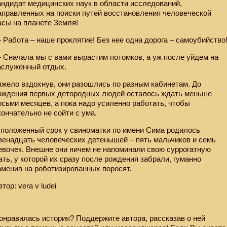
андидат медицинских наук в области исследований,
аправленных на поиски путей восстановления человеческой
асы на планете Земля!
 Работа – наше проклятие! Без нее одна дорога – самоубийство
 Сначала мы с вами вырастим потомков, а уж после уйдем на
аслуженный отдых.
яжело вздохнув, они разошлись по разным кабинетам. До
ождения первых детородных людей осталось ждать меньше
осьми месяцев, а пока надо усиленно работать, чтобы
кончательно не сойти с ума.
 положенный срок у свиноматки по имени Сима родилось
венадцать человеческих детенышей – пять мальчиков и семь
евочек. Внешне они ничем не напоминали свою суррогатную
ать, у которой их сразу после рождения забрали, гуманно
аменив на роботизированных поросят.
втор: vera v ludei
онравилась история? Поддержите автора, рассказав о ней