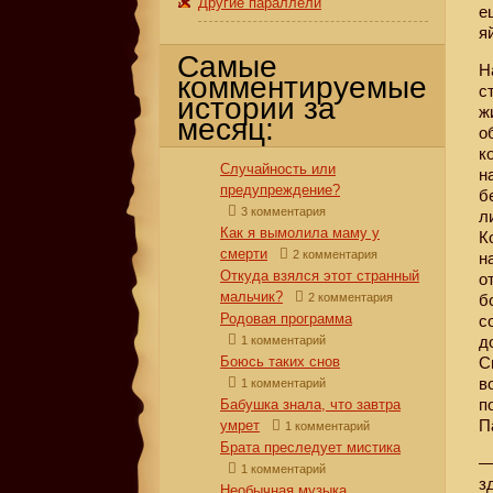
Другие параллели
е
я
Самые
Н
комментируемые
с
истории за
ж
месяц:
о
к
Случайность или
н
предупреждение?
б
3 комментария
л
Как я вымолила маму у
К
смерти
2 комментария
н
Откуда взялся этот странный
о
мальчик?
2 комментария
б
Родовая программа
с
д
1 комментарий
Боюсь таких снов
С
в
1 комментарий
п
Бабушка знала, что завтра
П
умрет
1 комментарий
Брата преследует мистика
—
1 комментарий
з
Необычная музыка