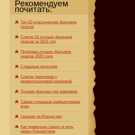
Рекомендуем
почитать:
Топ-10 классических фильмов
ужасов
Список 10 лучших фильмов
ужасов за 2021 год
Подборка лучших фильмов
ужасов 2020 года
Страшные мультики
Список триллеров с
непредсказуемой развязкой
Лучшие фильмы про вампиров
Самые страшные компьютерные
игры
Гадание на Рождество
Как правильно гадать в ночь
перед Рождеством