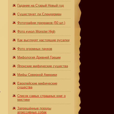
Гадание на Старый Новый год
Существует ли Слендермен
Фотографии призраков (50 шт.)
Фото кукол Monster High
Как выглядят настоящие русалки
Фото огромных пауков
Мифология Древней Греции
Японские мифические существа
Мифы Северной Америки
Европейские мифические
существа
о
Список самых страшных книг о
мистике
Запрещённые породы
агрессивных собак