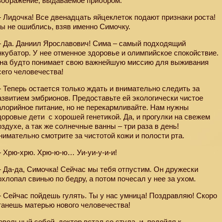
зображение, выдаваемое прибором.
 Лидочка! Все двенадцать яйцеклеток подают признаки роста!
ы не ошиблись, взяв именно Симочку.
 Да. Даниил Ярославович! Сима – самый подходящий
нкубатор. У нее отменное здоровье и олимпийское спокойствие.
на будто понимает свою важнейшую миссию для выживания
сего человечества!
 Теперь остается только ждать и внимательно следить за
азвитием эмбрионов. Предоставьте ей экологически чистое
алорийное питание, но не перекармливайте. Нам нужны
доровые дети
с хорошей генетикой. Да, и прогулки на свежем
оздухе, а так же солнечные ванны – три раза в день!
нимательно смотрите за чистотой кожи и полости рта.
 Хрю-хрю. Хрю-ю-ю… Уи-уи-у-и-и!
 Да-да, Симочка! Сейчас мы тебя отпустим. Он дружески
охлопал свинью по бедру, а потом почесал у нее за ухом.
 Сейчас пойдешь гулять. Ты у нас умница! Поздравляю! Скоро
танешь матерью нового человечества!
овольный собой, доктор встал со стула, и, подойдя к