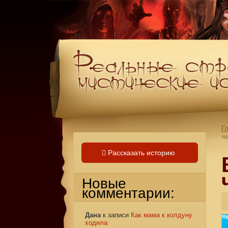
Г
ч
Рассказать историю
Новые
комментарии:
Дана
к записи
Как мама к колдуну
ходила