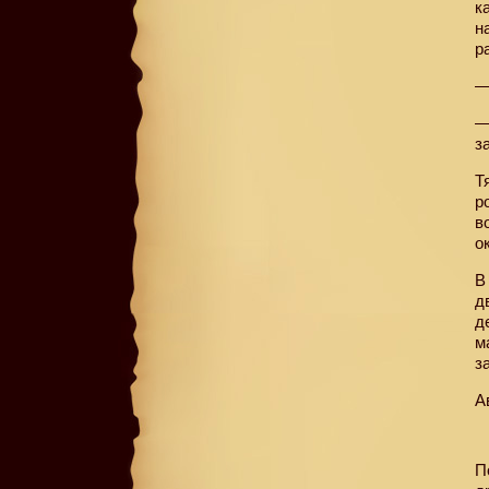
к
н
р
—
—
з
Т
р
в
о
В
д
д
м
з
А
П