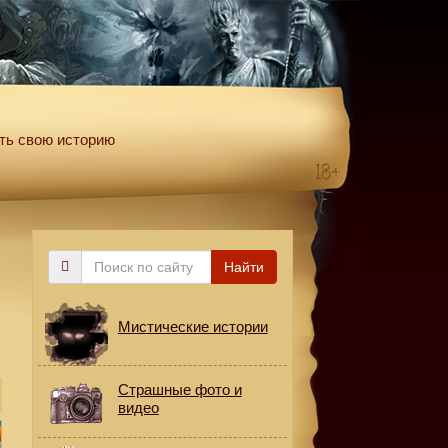
ть свою историю
Поиск
Найти
по
сайту
Мистические истории
Страшные фото и
видео