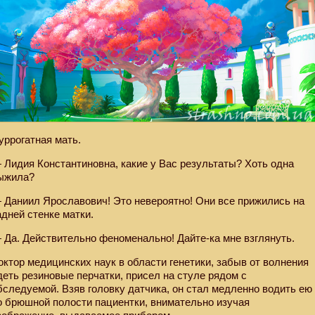
уррогатная мать.
 Лидия Константиновна, какие у Вас результаты? Хоть одна
ыжила?
 Даниил Ярославович! Это невероятно! Они все прижились на
адней стенке матки.
 Да. Действительно феноменально! Дайте-ка мне взглянуть.
октор медицинских наук в области генетики, забыв от волнения
деть резиновые перчатки, присел на стуле рядом с
бследуемой. Взяв головку датчика, он стал медленно водить ею
о брюшной полости пациентки, внимательно изучая