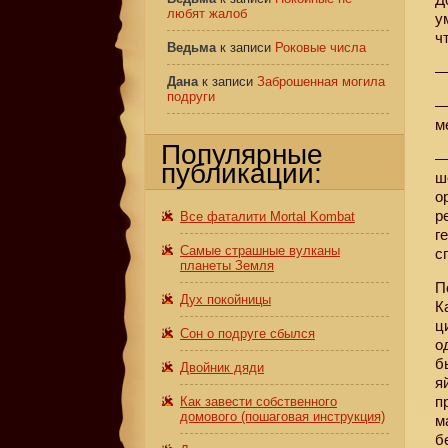
любят жалоб
у
ч
Ведьма
к записи
Роковые числа
—
Дана
к записи
Заброшенная могила
подруги
—
м
Популярные
—
публикации:
ш
о
р
Все фаталити Mortal Kombat
г
Самые страшные вулканы
с
планеты Земля
П
Дух покойницы
К
ц
Сон о подруге сбылся
о
б
Двойник дяди
я
п
Как завести собственного
домового (пошаговая инструкция)
м
б