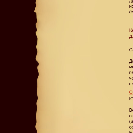
д
и
д
К
д
С
Д
м
п
ч
с
О
Ю
В
о
(
о
F