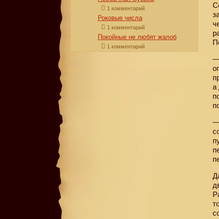
С
1 комментарий
з
Роковые числа
ч
1 комментарий
р
Покойные не любят жалоб
П
1 комментарий
—
о
п
а
п
п
—
с
п
п
п
Д
д
Р
т
с