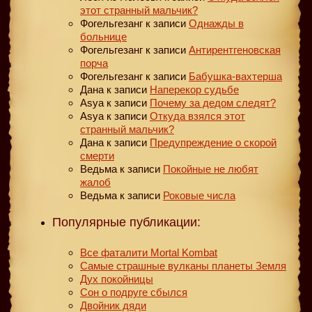
этот странный мальчик?
Фогельгезанг
к записи
Однажды в
больнице
Фогельгезанг
к записи
Антирентгеновская
порча
Фогельгезанг
к записи
Бабушка-вахтерша
Дана
к записи
Наперекор судьбе
Asya
к записи
Почему за дедом следят?
Asya
к записи
Откуда взялся этот
странный мальчик?
Дана
к записи
Предупреждение о скорой
смерти
Ведьма
к записи
Покойные не любят
жалоб
Ведьма
к записи
Роковые числа
Популярные публикации:
Все фаталити Mortal Kombat
Самые страшные вулканы планеты Земля
Дух покойницы
Сон о подруге сбылся
Двойник дяди