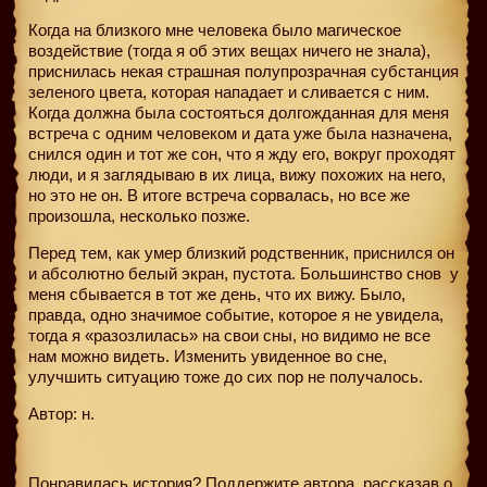
Когда на близкого мне человека было магическое
воздействие (тогда я об этих вещах ничего не знала),
приснилась некая страшная полупрозрачная субстанция
зеленого цвета, которая нападает и сливается с ним.
Когда должна была состояться долгожданная для меня
встреча с одним человеком и дата уже была назначена,
снился один и тот же сон, что я жду его, вокруг проходят
люди, и я заглядываю в их лица, вижу похожих на него,
но это не он. В итоге встреча сорвалась, но все же
произошла, несколько позже.
Перед тем, как умер близкий родственник, приснился он
и абсолютно белый экран, пустота. Большинство снов
у
меня сбывается в тот же день, что их вижу. Было,
правда, одно значимое событие, которое я не увидела,
тогда я «разозлилась» на свои сны, но видимо не все
нам можно видеть. Изменить увиденное во сне,
улучшить ситуацию тоже до сих пор не получалось.
Автор: н.
Понравилась история? Поддержите автора, рассказав о