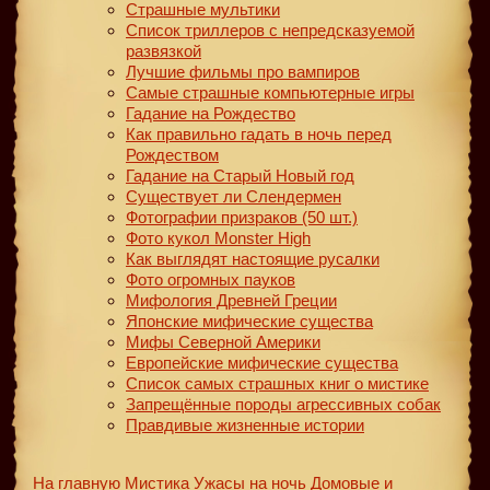
Страшные мультики
Список триллеров с непредсказуемой
развязкой
Лучшие фильмы про вампиров
Самые страшные компьютерные игры
Гадание на Рождество
Как правильно гадать в ночь перед
Рождеством
Гадание на Старый Новый год
Существует ли Слендермен
Фотографии призраков (50 шт.)
Фото кукол Monster High
Как выглядят настоящие русалки
Фото огромных пауков
Мифология Древней Греции
Японские мифические существа
Мифы Северной Америки
Европейские мифические существа
Список самых страшных книг о мистике
Запрещённые породы агрессивных собак
Правдивые жизненные истории
На главную
Мистика
Ужасы на ночь
Домовые и