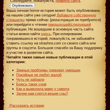
Соблюдайте, пожалуйста,
правила сайта
.
Опубликовать
Ваша личная horror-история может быть опубликована
на нашем сайте уже сегодня!
Добавьте собственную
страшилку
прямо сейчас (
регистрация не требуется
)
или перейдите к чтению
предыдущей
/следующей
публикации. Не вошедшие в основную часть сайта
статьи можно найти
здесь
. При копировании
понравившихся историй, пожалуйста, не забывайте
ставить ссылку на strashno.com со своего сайта или
группы в соцсети. Большое спасибо за Вашу поддержку
и участие в развитии сайта.
Читайте также самые новые публикации в этой
категории:
Земные проблемы тревожат умерших
Покойные не любят жалоб
Чуть не забрали
Боюсь таких снов
Как я вымолила маму у смерти
Зачем нам снятся вещие сны?
Рассказать историю