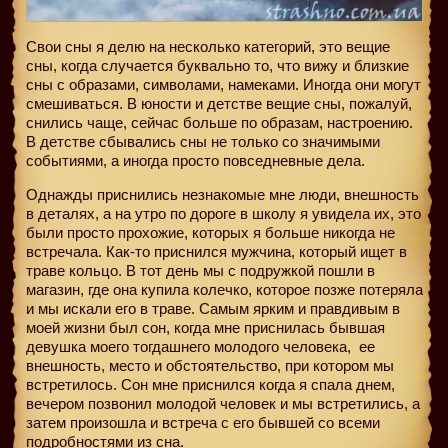
Свои сны я делю на несколько категорий, это вещие
сны, когда случается буквально то, что вижу и близкие
сны с образами, символами, намеками. Иногда они могут
смешиваться. В юности и детстве вещие сны, пожалуй,
снились чаще, сейчас больше по образам, настроению.
В детстве сбывались сны не только со значимыми
событиями, а иногда просто повседневные дела.
Однажды приснились незнакомые мне люди, внешность
в деталях, а на утро по дороге в школу я увидела их, это
были просто прохожие, которых я больше никогда не
встречала. Как-то приснился мужчина, который ищет в
траве кольцо. В тот день мы с подружкой пошли в
магазин, где она купила колечко, которое позже потеряла
и мы искали его в траве. Самым ярким и правдивым в
моей жизни был сон, когда мне приснилась бывшая
девушка моего тогдашнего молодого человека,
ее
внешность, место и обстоятельство, при котором мы
встретилось. Сон мне приснился когда я спала днем,
вечером позвонил молодой человек и мы встретились, а
затем произошла и встреча с его бывшей со всеми
подробностями из сна.