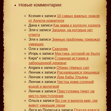
Новые комментарии:
Ксения
к записи
10 самых важных знаков
от Ангела-хранителя
Дана
к записи
Как мама к колдуну ходила
Эля
к записи
Загадки, на которые нет
ответа
Эля
к записи
Земные проблемы тревожат
умерших
Оля
к записи
Сквозняк
Игорь
к записи
Мистика, которой не было
Кира*
к записи
Странная история в
заброшенной деревне
Angara
к записи
Обман тёмных сил
Ленчик
к записи
Раскаявшаяся грешница
Ленчик
к записи
Дом бабы Ульяны
Ленчик
к записи
Чистка дома соленой
водой и молитвой
Ленчик
к записи
Преступника тянет на
место преступления
Ольга
к записи
Во сне я видела мир, где
живут умершие люди
Леся из Полесья
к записи
Откуда взялся