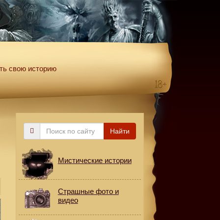
ть свою историю
Поиск
Найти
по
сайту
Мистические истории
Страшные фото и
видео