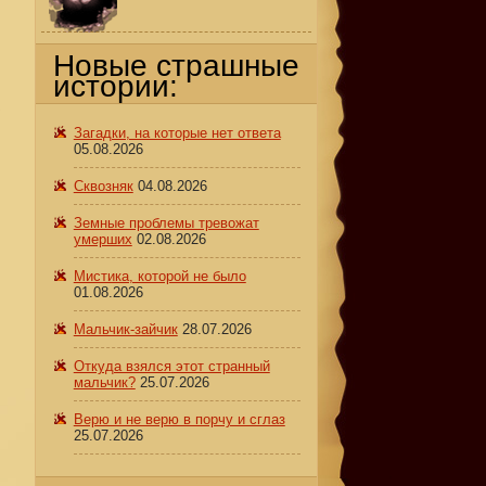
Новые страшные
истории:
а
Загадки, на которые нет ответа
05.08.2026
Сквозняк
04.08.2026
Земные проблемы тревожат
умерших
02.08.2026
Мистика, которой не было
01.08.2026
Мальчик-зайчик
28.07.2026
Откуда взялся этот странный
мальчик?
25.07.2026
Верю и не верю в порчу и сглаз
25.07.2026