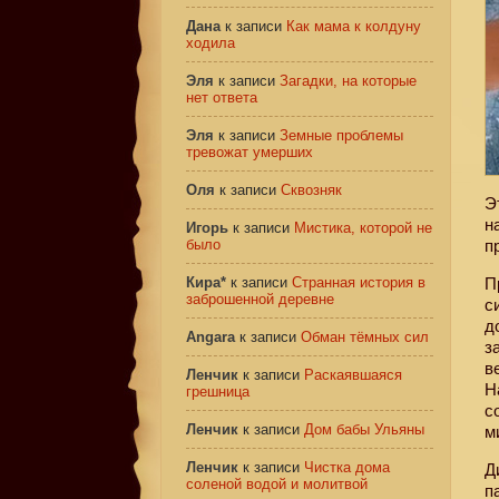
Дана
к записи
Как мама к колдуну
ходила
Эля
к записи
Загадки, на которые
нет ответа
Эля
к записи
Земные проблемы
тревожат умерших
Оля
к записи
Сквозняк
Э
н
Игорь
к записи
Мистика, которой не
было
п
Кира*
к записи
Странная история в
П
заброшенной деревне
с
д
Angara
к записи
Обман тёмных сил
з
в
Ленчик
к записи
Раскаявшаяся
Н
грешница
с
Ленчик
к записи
Дом бабы Ульяны
м
Ленчик
к записи
Чистка дома
Д
соленой водой и молитвой
п