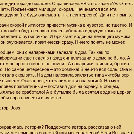
ыглядит гораздо моложе. Спрашиваем: «Вы его знаете?». Ответ:
Нет». Подъезжают милиция, скорая. Начинается вся эта
роцедура (не буду описывать, т.к. неинтересно). Да и не
помню.
рачи скорой пытаются привести мужика в чувство, но тщетно. И
ут хозяйка будто спохватилась, убежала в другую комнату.
рибегает с бутылочкой. И брызгает водой на лежащего мужика.
 он очухивается, практически сразу. Ничего понять не может.
 общем, они с напарниками залезли в дом. Так как по
нформации еще неделю назад сигнализации в доме не было. А
отом он просто ничего не помнит. А напарники слиняли, бросив
го. Но самое интересное – это хозяйка! В ней-то вся соль. Она и
е стала скрывать. На дом наложила заклятье типа «чтобы вор
е вышел». Оказалось, что занимается она магией. Но муж
еловек прагматичный – поставил дом на охрану. В общем,
аклятье ее сработало! А в бутылке была святая вода из церкви,
тобы вора привести в чувство.
втор: Joss
онравилась история? Поддержите автора, рассказав о ней
рузьям с помощью соцсетей или мессенджеров! Если Вы знаете