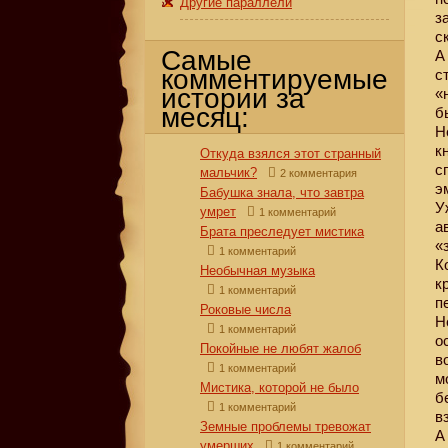
Другие параллели
з
с
Самые
А
комментируемые
с
истории за
«
месяц:
б
Н
к
Откуда взялся этот странный
с
мальчик?
2 комментария
э
Бабушка знала, что завтра
У
умрет
1 комментарий
а
Брата преследует мистика
«
1 комментарий
К
Необычная музыка
к
1 комментарий
п
Роковые числа
Н
1 комментарий
о
Покойные не любят жалоб
в
1 комментарий
м
Мистика, которой не было
б
1 комментарий
в
Земные проблемы тревожат
А
умерших
1 комментарий