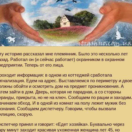
ту историю рассказал мне племянник. Было это несколько лет
азад. Работал он (и сейчас работает) охранником в охранном
редприятии. Теперь от его лица.
роходит информация: в одном из коттеджей сработала
игнализация. Едем на адрес. Выставляемся по периметру и дво
олжны обойти и осмотреть дом на предмет проникновения. А
атем зайти в дом. Дверь, которая не парадная, а со стороны
еранды, прикрыта, но не на ключ. Сообщаем по рации и заходим
ачинаем обход. И в одной из комнат на полу лежит мужик без
ознания. Сообщаем диспетчеру. Говорим, чтобы вызвали
илицию, скорую.
испетчер принял и говорит: «Едет хозяйка». Буквально через
ару минут заходит красивая ухоженная женщина лет 45, но