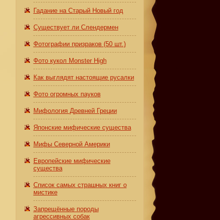
Гадание на Старый Новый год
и
Существует ли Слендермен
Фотографии призраков (50 шт.)
Фото кукол Monster High
Как выглядят настоящие русалки
Фото огромных пауков
Мифология Древней Греции
Японские мифические существа
Мифы Северной Америки
Европейские мифические
существа
Список самых страшных книг о
мистике
Запрещённые породы
агрессивных собак