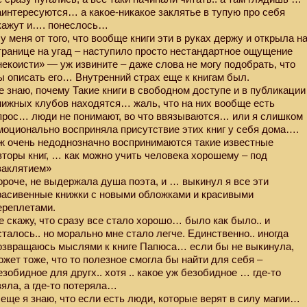
аинтересуются… а какое-никакое заклятье в тупую про себя
кажут и…. понеслось…
 у меня от того, что вообще книги эти в руках держу и открыла н
транице на угад – наступило просто нестандартное ощущение
некоисти» — уж извините – даже слова не могу подобрать, что
ы описать его… Внутренний страх еще к книгам был.
е знаю, почему Такие книги в свободном доступе и в публикации
нижных клубов находятся… жаль, что на них вообще есть
прос… люди не понимают, во что ввязываются… или я слишком
моционально восприняла присутствие этих книг у себя дома….
ж очень недоднозначно воспринимаются такие известные
вторы книг, … как можно учить человека хорошему – под
заклятием»
ороче, не выдержала душа поэта, и … выкинул я все эти
расивенные книжки с новыми обложками и красивыми
ереплетами.
е скажу, что сразу все стало хорошо… было как было.. и
сталось.. но морально мне стало легче. Единственно.. иногда
озвращаюсь мыслями к книге Папюса… если бы не выкинула,
ожет тоже, что то полезное смогла бы найти для себя –
езобидное для другх.. хотя .. какое уж безобидное … где-то
зяла, а где-то потеряла…
 еще я знаю, что если есть люди, которые верят в силу магии…