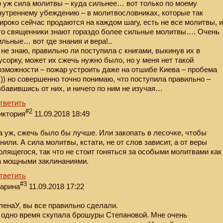
о уж сила молитвы – куда сильнее… вот только по моему
нутреннему убеждению – в молитвословниках, которые так
ироко сейчас продаются на каждом шагу, есть не все молитвы, 
то священники знают гораздо более сильные молитвы…. Очень
ильные… вот где знания и вера!..
 не знаю, правильно ли поступила с книгами, выкинув их в
усорку, может их сжечь нужно было, но у меня нет такой
озможности – пожар устроить даже на отшибе Киева – пробема
))) но совершенно точно понимаю, что поступила правильно –
збавившись от них, и ничего по ним не изучая…
тветить
#2
иктория
11.09.2018 18:49
а уж, сжечь было бы лучше. Или закопать в лесочке, чтобы
гнили. А сила молитвы, кстати, не от слов зависит, а от веры
олящегося, так что не стоит гоняться за особыми молитвами как
а мощными заклинаниями.
тветить
#3
арина
11.09.2018 17:22
ленаУ, вы все правильно сделали.
 одно время скупала брошуры Степановой. Мне очень