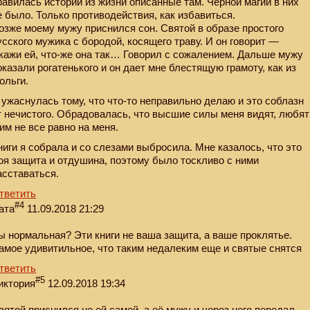
равилась истории из жизни описанные там. Черной магии в них
е было. Только противодействия, как избавиться.
озже моему мужу приснился сон. Святой в образе простого
усского мужика с бородой, косящего траву. И он говорит —
кажи ей, что-же она так… Говорил с сожалением. Дальше мужу
оказали рогатенького и он дает мне блестящую грамоту, как из
ольги.
 ужаснулась тому, что что-то неправильно делаю и это соблазн
т нечистого. Обрадовалась, что высшие силы меня видят, любят
 им не все равно на меня.
ниги я собрала и со слезами выбросила. Мне казалось, что это
оя защита и отдушина, поэтому было тоскливо с ними
асставаться.
тветить
#4
ата
11.09.2018 21:29
ы нормальная? Эти книги не ваша защита, а ваше проклятье.
амое удивитильное, что таким недалеким еще и святые снятся
тветить
#5
иктория
12.09.2018 19:34
вятой приснился не ей самой, а её мужу и через него передал