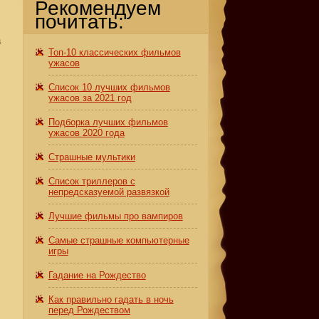
Рекомендуем
почитать:
а
Топ-10 классических фильмов
ужасов
Список 10 лучших фильмов
ужасов за 2021 год
Подборка лучших фильмов
ужасов 2020 года
Страшные мультики
Список триллеров с
непредсказуемой развязкой
Лучшие фильмы про вампиров
Самые страшные компьютерные
игры
Гадание на Рождество
Как правильно гадать в ночь
перед Рождеством