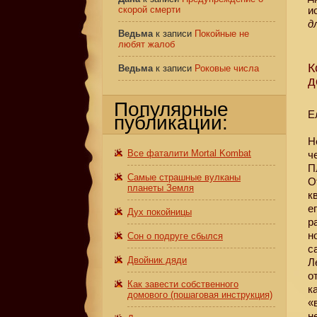
скорой смерти
и
д
Ведьма
к записи
Покойные не
любят жалоб
К
Ведьма
к записи
Роковые числа
д
Популярные
Е
публикации:
Н
Все фаталити Mortal Kombat
ч
П
Самые страшные вулканы
О
планеты Земля
к
е
Дух покойницы
р
н
Сон о подруге сбылся
с
Двойник дяди
Л
о
Как завести собственного
к
домового (пошаговая инструкция)
«
н