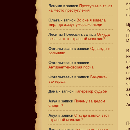
в
Ленчик
к записи
Преступника тянет
«
на место преступления
п
Ольга
к записи
Во сне я видела
В
мир, где живут умершие люди
т
Леся из Полесья
к записи
Откуда
П
взялся этот странный мальчик?
И
Фогельгезанг
к записи
Однажды в
В
больнице
и
п
Фогельгезанг
к записи
е
Антирентгеновская порча
н
Фогельгезанг
к записи
Бабушка-
н
вахтерша
ч
з
Дана
к записи
Наперекор судьбе
ч
Asya
к записи
Почему за дедом
А
следят?
Asya
к записи
Откуда взялся этот
странный мальчик?
П
д
Дана
к записи
Предупреждение о