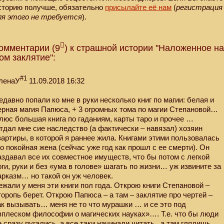
сторию получше, обязательно
присылайте её нам
(
регистрация
ля этого не требуется
).
омментарии (9
) к страшной истории "Наложенное н
ом заклятие":
#1
ленаУ
11.09.2018 16:32
едавно попали ко мне в руки несколько книг по магии: белая и
ерная магия Папюса, + 3 огромных тома по магии Степановой…
люс большая книга по гаданиям, карты таро и прочее …
тдал мне сие наследство (а фактически – навязал) хозяин
вартиры, в которой я раннее жила. Книгами этими пользовалась
го покойная жена (сейчас уже год как прошл с ее смерти). Он
аздавал все их совместное имуществ, что бы потом с легкой
оги, руки и без «ума в голове» шагать по жизни… уж извините за
арказм… но такой он уж человек.
ежали у меня эти книги пол года. Открою книги Степановой –
торопь берет. Открою Папюса – а там – заклятие про чертей –
ак вызывать… меня не то что мурашки … и се это под
вплеском философии о магических науках»…. Т.е. что бы люди
е сразу пугались, а все таки начинали читать.. а там глядишь …