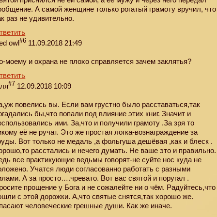
ообщение. А самой женщине только рогатый грамоту вручил, что
ак раз не удивительно.
тветить
#6
ed owl
11.09.2018 21:49
о-моему и охрана не плохо справляется зачем заклятья?
тветить
#7
еля
12.09.2018 10:09
а,уж повелись вы. Если вам грустно было расставаться,так
огадались бы,что попали под влияние этих книг. Значит и
оспользовались ими. За,что и получили грамоту .За зря то
икому её не ручат. Это же простая логка-вознаграждение за
руды. Вот только не медаль ,а фольгуша дешёвая ,как и блеск .
орошо,то расстались и нечего думать. Не ваше это и правильно.
едь все практикующие ведьмы говорят-не суйте нос куда не
оложено. Учатся люди согласованно работать с разными
илами. А за просто….чревато. Вот вас святой и поругал .
росите прощение у Бога и не сожалейте ни о чём. Радуйтесь,что
ошли с этой дорожки. А,что святые снятся,так хорошо же.
пасают человеческие грешные души. Как же иначе.