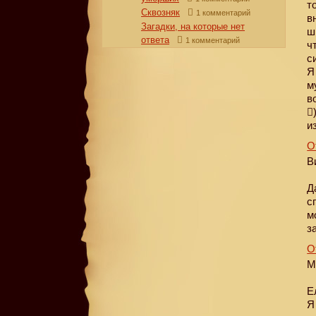
т
Сквозняк
1 комментарий
в
Загадки, на которые нет
ш
ответа
1 комментарий
ч
с
Я
м
в

и
О
В
Д
с
м
з
О
М
Е
Я