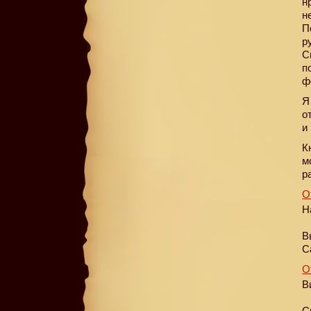
н
н
П
р
С
п
ф
Я
о
и
К
м
р
О
Н
В
С
О
В
С