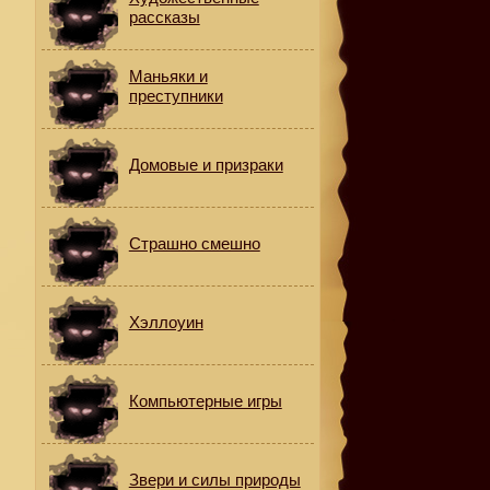
рассказы
Маньяки и
преступники
Домовые и призраки
Страшно смешно
Хэллоуин
Компьютерные игры
Звери и силы природы