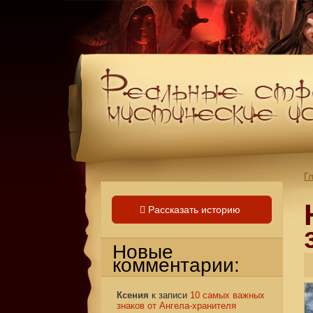
Г
Рассказать историю
Новые
комментарии:
Ксения
к записи
10 самых важных
знаков от Ангела-хранителя