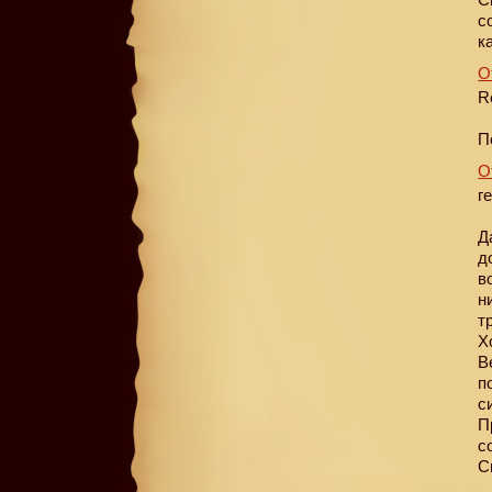
с
к
О
R
П
О
г
Д
д
в
н
т
Х
В
п
с
П
с
С