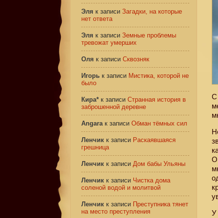
Эля
к записи
Загадки, на которые
нет ответа
Эля
к записи
Земные проблемы
тревожат умерших
Оля
к записи
Сквозняк
Игорь
к записи
Мистика, которой не
было
С
Кира*
к записи
Странная история в
м
заброшенной деревне
м
Angara
к записи
Обман тёмных сил
Н
Ленчик
к записи
Раскаявшаяся
з
грешница
к
О
Ленчик
к записи
Дом бабы Ульяны
м
о
Ленчик
к записи
Чистка дома
к
соленой водой и молитвой
у
Ленчик
к записи
Преступника тянет
на место преступления
У