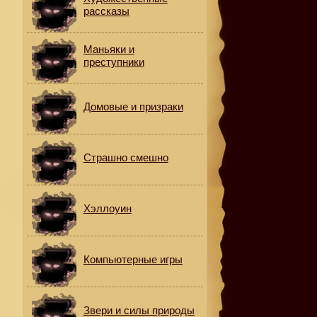
рассказы
Маньяки и
преступники
Домовые и призраки
Страшно смешно
Хэллоуин
Компьютерные игры
Звери и силы природы