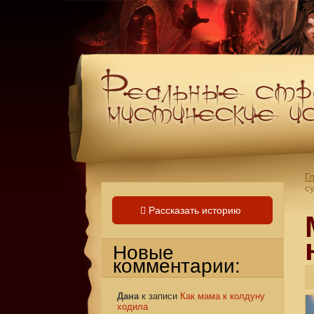
Г
с
Рассказать историю
Новые
комментарии:
Дана
к записи
Как мама к колдуну
ходила