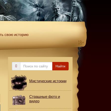
ть свою историю
Поиск
Найти
по
сайту
Мистические истории
Страшные фото и
видео