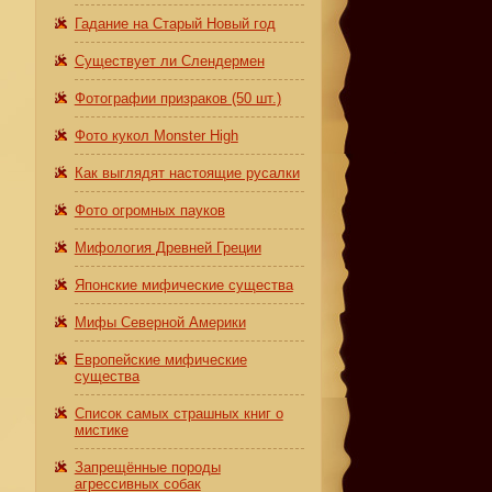
Гадание на Старый Новый год
Существует ли Слендермен
Фотографии призраков (50 шт.)
Фото кукол Monster High
Как выглядят настоящие русалки
Фото огромных пауков
Мифология Древней Греции
Японские мифические существа
Мифы Северной Америки
Европейские мифические
существа
Список самых страшных книг о
мистике
Запрещённые породы
агрессивных собак