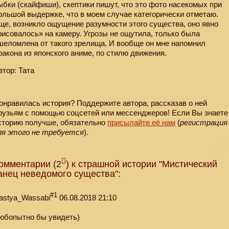
ыбки (скайфиши), скептики пишут, что это фото насекомых при
ольшой выдержке, что в моем случае категорически отметаю.
ще, возникло ощущение разумности этого существа, оно явно
рисовалось» на камеру. Угрозы не ощутила, только была
шеломлена от такого зрелища. И вообще он мне напомнил
ракона из японского аниме, по стилю движения.
втор: Тата
онравилась история? Поддержите автора, рассказав о ней
рузьям с помощью соцсетей или мессенджеров! Если Вы знаете
сторию получше, обязательно
присылайте её нам
(
регистрация
ля этого не требуется
).
омментарии (2
) к страшной истории "Мистический
анец неведомого существа":
#1
astya_Wassabi
06.08.2018 21:10
юбопытно бы увидеть)