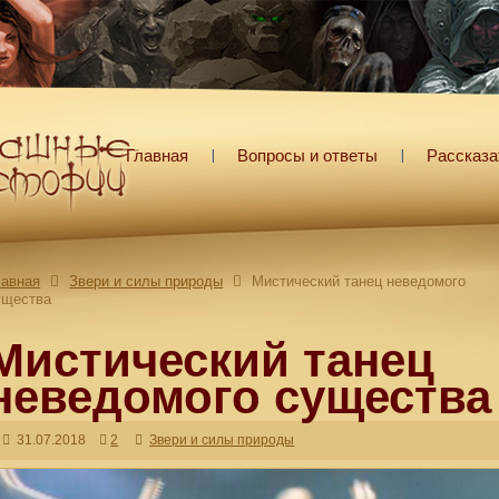
Главная
Вопросы и ответы
Рассказа
лавная
Звери и силы природы
Мистический танец неведомого
ущества
Мистический танец
неведомого существа
31.07.2018
2
Звери и силы природы