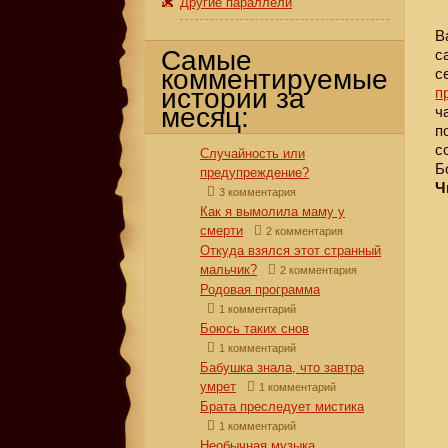
Другие параллели
В
Самые
с
комментируемые
с
истории за
п
месяц:
ч
п
с
Случайность или
Б
предупреждение?
Ч
3 комментария
Как я вымолила маму у
смерти
2 комментария
Откуда взялся этот странный
мальчик?
2 комментария
Родовая программа
1 комментарий
Боюсь таких снов
1 комментарий
Бабушка знала, что завтра
умрет
1 комментарий
Брата преследует мистика
1 комментарий
Необычная музыка