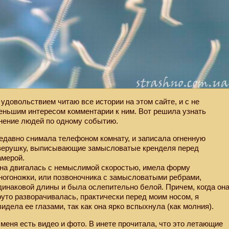
 удовольствием читаю все истории на этом сайте, и с не
еньшим интересом комментарии к ним. Вот решила узнать
нение людей по одному событию.
едавно снимала телефоном комнату, и записала огненную
верушку, выписывающие замысловатые кренделя перед
амерой.
на двигалась с немыслимой скоростью, имела форму
ногоножки, или позвоночника с замысловатыми ребрами,
динаковой длины и была ослепительно белой. Причем, когда он
руто разворачивалась, практически перед моим носом, я
видела ее глазами, так как она ярко вспыхнула (как молния).
 меня есть видео и фото. В инете прочитала, что это летающие