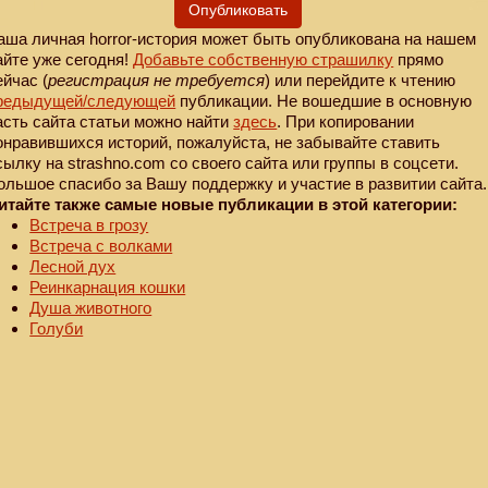
Опубликовать
аша личная horror-история может быть опубликована на нашем
айте уже сегодня!
Добавьте собственную страшилку
прямо
ейчас (
регистрация не требуется
) или перейдите к чтению
редыдущей
/следующей
публикации. Не вошедшие в основную
асть сайта статьи можно найти
здесь
. При копировании
онравившихся историй, пожалуйста, не забывайте ставить
сылку на strashno.com со своего сайта или группы в соцсети.
ольшое спасибо за Вашу поддержку и участие в развитии сайта.
итайте также самые новые публикации в этой категории:
Встреча в грозу
Встреча с волками
Лесной дух
Реинкарнация кошки
Душа животного
Голуби