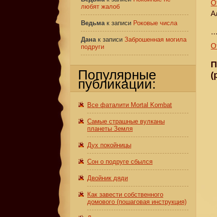
О
любят жалоб
А
Ведьма
к записи
Роковые числа
…
Дана
к записи
Заброшенная могила
О
подруги
П
Популярные
(
публикации:
Все фаталити Mortal Kombat
Самые страшные вулканы
планеты Земля
Дух покойницы
Сон о подруге сбылся
Двойник дяди
Как завести собственного
домового (пошаговая инструкция)