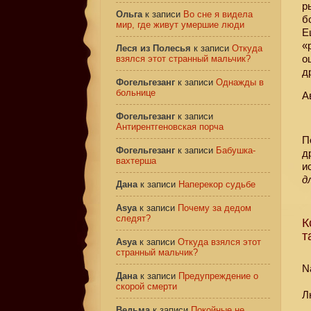
р
Ольга
к записи
Во сне я видела
б
мир, где живут умершие люди
Е
«
Леся из Полесья
к записи
Откуда
о
взялся этот странный мальчик?
д
Фогельгезанг
к записи
Однажды в
больнице
А
Фогельгезанг
к записи
Антирентгеновская порча
П
Фогельгезанг
к записи
Бабушка-
д
вахтерша
и
д
Дана
к записи
Наперекор судьбе
Asya
к записи
Почему за дедом
следят?
К
т
Asya
к записи
Откуда взялся этот
странный мальчик?
N
Дана
к записи
Предупреждение о
скорой смерти
Л
Ведьма
к записи
Покойные не