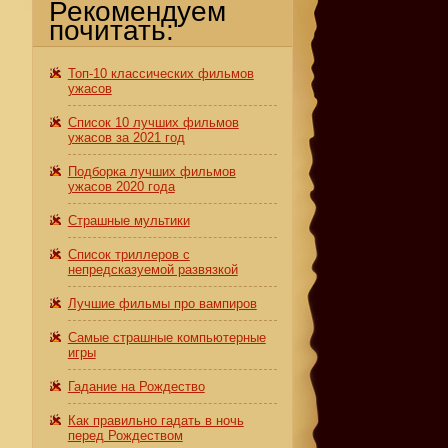
Рекомендуем
почитать:
Топ-10 классических фильмов
ужасов
Список 10 лучших фильмов
ужасов за 2021 год
Подборка лучших фильмов
ужасов 2020 года
Страшные мультики
Список триллеров с
непредсказуемой развязкой
Лучшие фильмы про вампиров
Самые страшные компьютерные
игры
Гадание на Рождество
Как правильно гадать в ночь
перед Рождеством