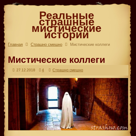
Реальные
страшные
мистические
истории
Главная
Страшно смешно
Мистические коллеги
Мистические коллеги
27.12.2018
4
Страшно смешно