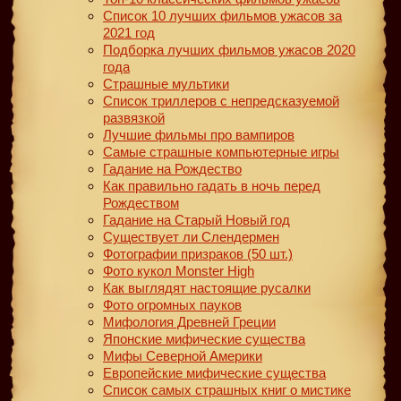
Список 10 лучших фильмов ужасов за
2021 год
Подборка лучших фильмов ужасов 2020
года
Страшные мультики
Список триллеров с непредсказуемой
развязкой
Лучшие фильмы про вампиров
Самые страшные компьютерные игры
Гадание на Рождество
Как правильно гадать в ночь перед
Рождеством
Гадание на Старый Новый год
Существует ли Слендермен
Фотографии призраков (50 шт.)
Фото кукол Monster High
Как выглядят настоящие русалки
Фото огромных пауков
Мифология Древней Греции
Японские мифические существа
Мифы Северной Америки
Европейские мифические существа
Список самых страшных книг о мистике