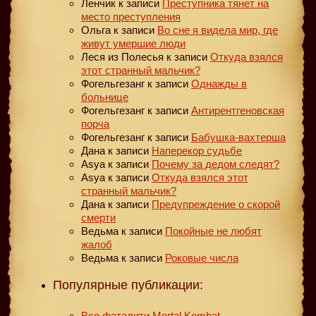
Ленчик
к записи
Преступника тянет на
место преступления
Ольга
к записи
Во сне я видела мир, где
живут умершие люди
Леся из Полесья
к записи
Откуда взялся
этот странный мальчик?
Фогельгезанг
к записи
Однажды в
больнице
Фогельгезанг
к записи
Антирентгеновская
порча
Фогельгезанг
к записи
Бабушка-вахтерша
Дана
к записи
Наперекор судьбе
Asya
к записи
Почему за дедом следят?
Asya
к записи
Откуда взялся этот
странный мальчик?
Дана
к записи
Предупреждение о скорой
смерти
Ведьма
к записи
Покойные не любят
жалоб
Ведьма
к записи
Роковые числа
Популярные публикации:
Все фаталити Mortal Kombat