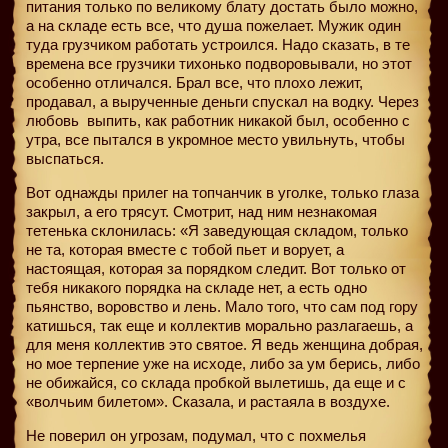
питания только по великому блату достать было можно,
а на складе есть все, что душа пожелает. Мужик один
туда грузчиком работать устроился. Надо сказать, в те
времена все грузчики тихонько подворовывали, но этот
особенно отличался. Брал все, что плохо лежит,
продавал, а вырученные деньги спускал на водку. Через
любовь
выпить, как работник никакой был, особенно с
утра, все пытался в укромное место увильнуть, чтобы
выспаться.
Вот однажды прилег на топчанчик в уголке, только глаза
закрыл, а его трясут. Смотрит, над ним незнакомая
тетенька склонилась: «Я заведующая складом, только
не та, которая вместе с тобой пьет и ворует, а
настоящая, которая за порядком следит. Вот только от
тебя никакого порядка на складе нет, а есть одно
пьянство, воровство и лень. Мало того, что сам под гору
катишься, так еще и коллектив морально разлагаешь, а
для меня коллектив это святое. Я ведь женщина добрая,
но мое терпение уже на исходе, либо за ум берись, либо
не обижайся, со склада пробкой вылетишь, да еще и с
«волчьим билетом». Сказала, и растаяла в воздухе.
Не поверил он угрозам, подумал, что с похмелья