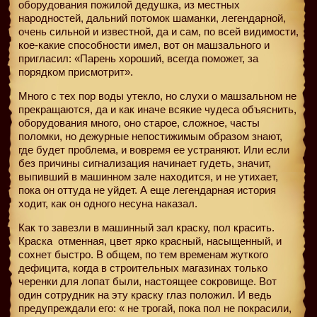
оборудования пожилой дедушка, из местных
народностей, дальний потомок шаманки, легендарной,
очень сильной и известной, да и сам, по всей видимости,
кое-какие способности имел, вот он машзального и
пригласил: «Парень хороший, всегда поможет, за
порядком присмотрит».
Много с тех пор воды утекло, но слухи о машзальном не
прекращаются, да и как иначе всякие чудеса объяснить,
оборудования много, оно старое, сложное, часты
поломки, но дежурные непостижимым образом знают,
где будет проблема, и вовремя ее устраняют. Или если
без причины сигнализация начинает гудеть, значит,
выпивший в машинном зале находится, и не утихает,
пока он оттуда не уйдет. А еще легендарная история
ходит, как он одного несуна наказал.
Как то завезли в машинный зал краску, пол красить.
Краска
отменная, цвет ярко красный, насыщенный, и
сохнет быстро. В общем, по тем временам жуткого
дефицита, когда в строительных магазинах только
черенки для лопат были, настоящее сокровище. Вот
один сотрудник на эту краску глаз положил. И ведь
предупреждали его: « не трогай, пока пол не покрасили,