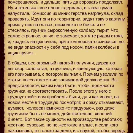
померещилось, и дальше
пить да воровать продолжил.
Ну и тетенька свое слово сдержала, в глаза туман
напустила. Комиссия из министерства нагрянула, склад
проверять. Идут они по территории, видят такую картину,
прямо у них на глазах, нисколько не боясь и не
стесняясь, грузчик сырокопченую колбасу тырит. Что
самое странное, он их не замечает, хотя те рядом стоят,
и, крадясь на цыпочках, при этом воровато озираясь, но,
не видя опасности у себя под носом, палки колбасы в
ящик прячет.
В общем, все огромный нагоняй получили, директор
выговор схлопотал, а грузчика, и заведующую, которая
его прикрывала, с позором выгнали. Причем уволили по
статье «несоответствие занимаемой должности». Вы
представляете, каким надо быть, чтобы должности
грузчика не соответствовать. После этого у него с
трудоустройством проблемы были, да и как иначе, на
новом месте в трудовую посмотрят, и сразу отказывают,
думают,
человек немножко «с придурью», раз даже
грузчиком быть не может, действительно, «волчий
билет». Вот такие сущности на производстве работают,
жесткие, суровые, но не жестокие и злые, и если кого
наказывают, то только за дело, и с наукой, чтобы впредь