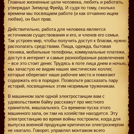
Главные жизненные цели человека, любить и работать,
утверждал Зигмунд Фрейд. И судя по тому, сколько
времени мы посвящаем работе (и как отчаянно ищем
любви), он был прав.
Действительно, работа для человека является
источником существования и его, и членов его семьи.
Так устроен мир, чтобы получить доступ к благам, нужно
располагать средствами. Пища, одежда, бытовая
техника, мобильные телефоны, коммунальные платежи,
доступ в интернет и самые разнообразные развлечения
– все это стоит денег. Трудясь в поте лица днем и ночью,
мы зачастую не видим наших мистических коллег,
которые оберегают наше рабочее место и помогают
содержать его в порядке. Позвольте рассказать пару
историй, посвященных этим незримым труженикам.
В машинном зале одной электростанции вам с
удовольствием байку расскажут про местного
хранителя, машзального. Со времени пуска этого
машинного зала, он там на хозяйстве находится. Эту
электростанцию во время войны построили, когда для
выпуска военной продукции критически электроэнергии
не хватало. Говорят, управлял монтажом всего