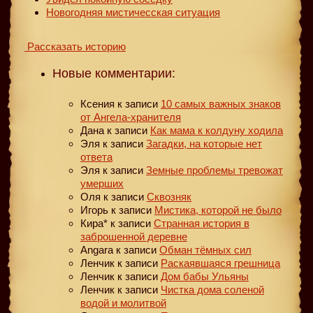
Новогодняя мистичесская ситуация
Рассказать историю
Новые комментарии:
Ксения
к записи
10 самых важных знаков
от Ангела-хранителя
Дана
к записи
Как мама к колдуну ходила
Эля
к записи
Загадки, на которые нет
ответа
Эля
к записи
Земные проблемы тревожат
умерших
Оля
к записи
Сквозняк
Игорь
к записи
Мистика, которой не было
Кира*
к записи
Странная история в
заброшенной деревне
Angara
к записи
Обман тёмных сил
Ленчик
к записи
Раскаявшаяся грешница
Ленчик
к записи
Дом бабы Ульяны
Ленчик
к записи
Чистка дома соленой
водой и молитвой