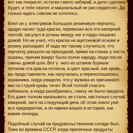
вот как покрасят, остатки смело забирай, и дело сделано
будет, и тебе хватит, и машзальный не рассердится». Да
только ждать совсем не хотелось.
Взял он у электриков большую резиновую перчатку,
щедро налил туда краски, перевязал все это киперной
лентой, засунул в штаны между ног и гордо пошагал
домой. Но не учел, что краска на ацетоновой основе и
резину разъедает. И надо же такому случиться, что
перчатку разъело на проходной, прямо на глазах у поста
охраны, причем вокруг было полно народу, люди после
смены домой шли. Вот у
него из штанов бурным
потоком эта краска потекла, а цвет красный, как кровь,
вы представляете, как напугались и переполошились
охранники, когда увидели, что у мужика из причинного
места струей кровь течет. Всей толпой спасать
побежали, а когда разобрались, смеху не было предела.
Его даже толком наказывать не стали, настолько случай
юморной, зато на следующий день об этом знало уже
все предприятие, и он навеки вошел в историю, как
живая легенда.
Подобный случай на продовольственном складе был.
Тоже во времена СССР, когда приличные продукты