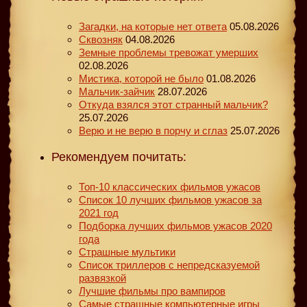
Загадки, на которые нет ответа
05.08.2026
Сквозняк
04.08.2026
Земные проблемы тревожат умерших
02.08.2026
Мистика, которой не было
01.08.2026
Мальчик-зайчик
28.07.2026
Откуда взялся этот странный мальчик?
25.07.2026
Верю и не верю в порчу и сглаз
25.07.2026
Рекомендуем почитать:
Топ-10 классических фильмов ужасов
Список 10 лучших фильмов ужасов за
2021 год
Подборка лучших фильмов ужасов 2020
года
Страшные мультики
Список триллеров с непредсказуемой
развязкой
Лучшие фильмы про вампиров
Самые страшные компьютерные игры