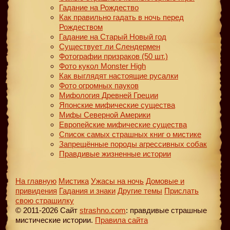
Гадание на Рождество
Как правильно гадать в ночь перед
Рождеством
Гадание на Старый Новый год
Существует ли Слендермен
Фотографии призраков (50 шт.)
Фото кукол Monster High
Как выглядят настоящие русалки
Фото огромных пауков
Мифология Древней Греции
Японские мифические существа
Мифы Северной Америки
Европейские мифические существа
Список самых страшных книг о мистике
Запрещённые породы агрессивных собак
Правдивые жизненные истории
На главную
Мистика
Ужасы на ночь
Домовые и
привидения
Гадания и знаки
Другие темы
Прислать
свою страшилку
© 2011-2026 Сайт
strashno.com
: правдивые страшные
мистические истории.
Правила сайта