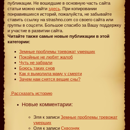
публикации. Не вошедшие в основную часть сайта
статьи можно найти
здесь
. При копировании
понравившихся историй, пожалуйста, не забывайте
ставить ссылку на strashno.com со своего сайта или
группы в соцсети. Большое спасибо за Вашу поддержку
и участие в развитии сайта.
Читайте также самые новые публикации в этой
категории:
Земные проблемы тревожат умерших
Покойные не любят жалоб
Чуть не забрали
Боюсь таких снов
Как я вымолила маму у смерти
Зачем нам снятся вещие сны?
Рассказать историю
Новые комментарии:
Эля
к записи
Земные проблемы тревожат
умерших
Оля
к записи
Сквозняк