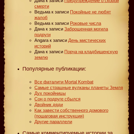
Дана
к записи
Предупреждение о скорой
смерти
Ведьма
к записи
Покойные не любят
жалоб
Ведьма
к записи
Роковые числа
Дана
к записи
Заброшенная могила
подруги
Angara
к записи
День мистических
историй
Дана
к записи
Порча на кладбищенскую
землю
Популярные публикации:
Все фаталити Mortal Kombat
Самые страшные вулканы планеты Земля
Дух покойницы
Сон о подруге сбылся
Двойник дяди
Как завести собственного домового
(пошаговая инструкция)
Другие параллели
Самые комментируемые истории за