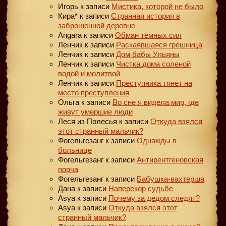
Игорь
к записи
Мистика, которой не было
Кира*
к записи
Странная история в
заброшенной деревне
Angara
к записи
Обман тёмных сил
Ленчик
к записи
Раскаявшаяся грешница
Ленчик
к записи
Дом бабы Ульяны
Ленчик
к записи
Чистка дома соленой
водой и молитвой
Ленчик
к записи
Преступника тянет на
место преступления
Ольга
к записи
Во сне я видела мир, где
живут умершие люди
Леся из Полесья
к записи
Откуда взялся
этот странный мальчик?
Фогельгезанг
к записи
Однажды в
больнице
Фогельгезанг
к записи
Антирентгеновская
порча
Фогельгезанг
к записи
Бабушка-вахтерша
Дана
к записи
Наперекор судьбе
Asya
к записи
Почему за дедом следят?
Asya
к записи
Откуда взялся этот
странный мальчик?