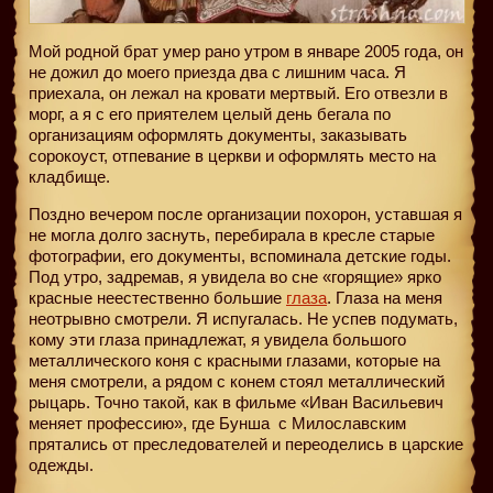
Мой родной брат умер рано утром в январе 2005 года, он
не дожил до моего приезда два с лишним часа. Я
приехала, он лежал на кровати мертвый. Его отвезли в
морг, а я с его приятелем целый день бегала по
организациям оформлять документы, заказывать
сорокоуст, отпевание в церкви и оформлять место на
кладбище.
Поздно вечером после организации похорон, уставшая я
не могла долго заснуть, перебирала в кресле старые
фотографии, его документы, вспоминала детские годы.
Под утро, задремав, я увидела во сне «горящие» ярко
красные неестественно большие
глаза
. Глаза на меня
неотрывно смотрели. Я испугалась. Не успев подумать,
кому эти глаза принадлежат, я увидела большого
металлического коня с красными глазами, которые на
меня смотрели, а рядом с конем стоял металлический
рыцарь. Точно такой, как в фильме «Иван Васильевич
меняет профессию», где Бунша
с Милославским
прятались от преследователей и переоделись в царские
одежды.