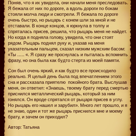
Поняв, что я их увидела, они начали меня преследовать.
Я бежала от них по дороге, а вдоль дороги по бокам
стояли молча люди и смотрели. Я бежала по дороге
очень быстро, но рыцарь с конем шли за мной и не
отставали. В конце концов, я юркнула в толпу и
спряталась присев, решила, что рыцарь меня не найдет.
Но когда я подняла голову, увидела, что они стоят
рядом. Рыцарь поднял руку и, указав на меня
указательным пальцем, сказал низким мужским басом:
«Ты .…. «. Я сразу же проснулась и пыталась вспомнить
фразу, но она была как будто стерта из моей памяти.
Сон был очень яркий, и как будто все происходило
реально. Я целый день была под впечатлением этого
сна и рассказала приятелю
покойного брата. Выслушав
меня, он ответил: «Знаешь, твоему брату перед смертью
приснился металлический рыцарь, который за ним
гонялся. Он вроде спрятался от рыцаря присев в углу.
Но рыцарь его нашел и зарубил». Много лет прошло, и я
не знаю, один и тот же рыцарь приснился мне и моему
брату, и зачем он приходил?
Автор: Татьяна