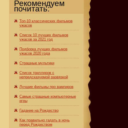
Рекомендуем
почитать:
Топ-10 классических фильмов
ужасов
Список 10 лучших фильмов
ужасов за 2021 год
Подборка лучших фильмов
ужасов 2020 года
Страшные мультики
Список триллеров с
непредсказуемой развязкой
в
Лучшие фильмы про вампиров
Самые страшные компьютерные
игры
Гадание на Рождество
Как правильно гадать в ночь
перед Рождеством