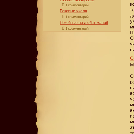
к
1 комментарий
т
Роковые числа
д
1 комментарий
у
Покойные не любят жалоб
м
1 комментарий
П
О
ч
с
О
М
О
р
с
в
ч
м
в
п
м
э
т