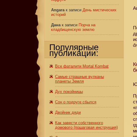
А
Angara
к записи
День мистических
историй
Дана
к записи
Порча на
П
кладбищенскую землю
д
и
Популярные
д
публикации:
К
Все фаталити Mortal Kombat
б
Самые страшные вулканы
планеты Земля
Ю
Дух покойницы
П
с
Сон о подруге сбылся
«
Двойник дяди
о
с
Как завести собственного
г
домового (пошаговая инструкция)
м
н