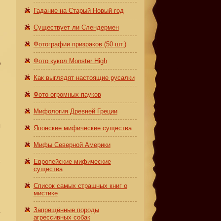
Гадание на Старый Новый год
Существует ли Слендермен
Фотографии призраков (50 шт.)
Фото кукол Monster High
о
Как выглядят настоящие русалки
Фото огромных пауков
Мифология Древней Греции
я
Японские мифические существа
Мифы Северной Америки
Европейские мифические
т
существа
Список самых страшных книг о
мистике
а
Запрещённые породы
агрессивных собак