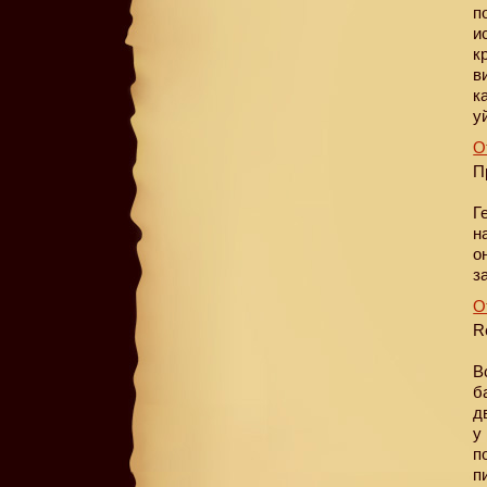
п
и
к
в
к
у
О
П
Г
н
о
з
О
R
В
б
д
у
п
п