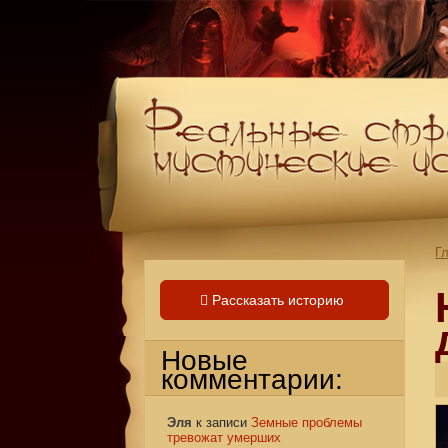
Г
Рассказать историю
Новые
комментарии:
Эля
к записи
Земные проблемы
тревожат умерших