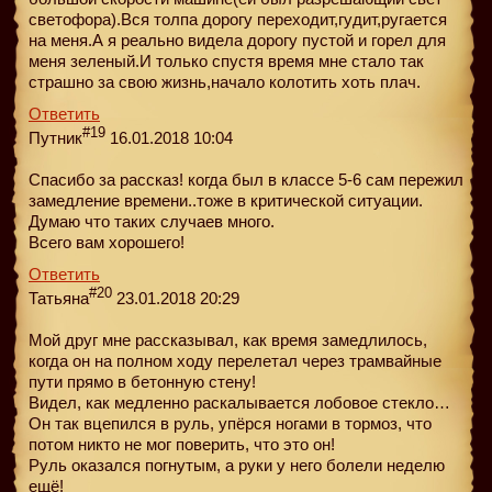
светофора).Вся толпа дорогу переходит,гудит,ругается
на меня.А я реально видела дорогу пустой и горел для
меня зеленый.И только спустя время мне стало так
страшно за свою жизнь,начало колотить хоть плач.
Ответить
#19
Путник
16.01.2018 10:04
Спасибо за рассказ! когда был в классе 5-6 сам пережил
замедление времени..тоже в критической ситуации.
Думаю что таких случаев много.
Всего вам хорошего!
Ответить
#20
Татьяна
23.01.2018 20:29
Мой друг мне рассказывал, как время замедлилось,
когда он на полном ходу перелетал через трамвайные
пути прямо в бетонную стену!
Видел, как медленно раскалывается лобовое стекло…
Он так вцепился в руль, упёрся ногами в тормоз, что
потом никто не мог поверить, что это он!
Руль оказался погнутым, а руки у него болели неделю
ещё!