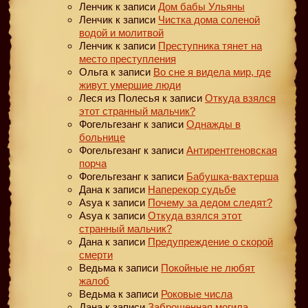
Ленчик
к записи
Дом бабы Ульяны
Ленчик
к записи
Чистка дома соленой
водой и молитвой
Ленчик
к записи
Преступника тянет на
место преступления
Ольга
к записи
Во сне я видела мир, где
живут умершие люди
Леся из Полесья
к записи
Откуда взялся
этот странный мальчик?
Фогельгезанг
к записи
Однажды в
больнице
Фогельгезанг
к записи
Антирентгеновская
порча
Фогельгезанг
к записи
Бабушка-вахтерша
Дана
к записи
Наперекор судьбе
Asya
к записи
Почему за дедом следят?
Asya
к записи
Откуда взялся этот
странный мальчик?
Дана
к записи
Предупреждение о скорой
смерти
Ведьма
к записи
Покойные не любят
жалоб
Ведьма
к записи
Роковые числа
Дана
к записи
Заброшенная могила