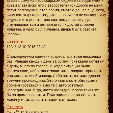
авария, сижу на пассажирском сиденье за водителем и
краем глаза вижу что с второстепенной дороги на меня
летит легковушка, стоп время, смотрю до нас еще метр,
вижу как открыл рот водитель, но ничего не слышу, сижу
и думаю что делать, мне хватило доли секунды
сгруппироваться и ретироваться к другой стороне
машины, а удар был сильный, дверь была разбита
напрочь.
Ответить
#6
123
13.10.2016 23:48
С замедлением времени встречалась тоже несколько
раз. Раньше каждый день за рулём приезжала сотни км
в день, много по трассе. И когда ситуации были
критические, либо голос защитника говорил тормозить
или сделать иной маневр. Либо вот такое замедление
времени происходило. Этого хватало, чтобы успеть
сориентироваться и вместе с авто остаться
невредимыми. И да, часто разрядка нервов такая же
была примерно потом. Приходилось останавливать
машину и так сказать отходить от всего.
Ответить
#7
Серж
14.10.2016 07:41