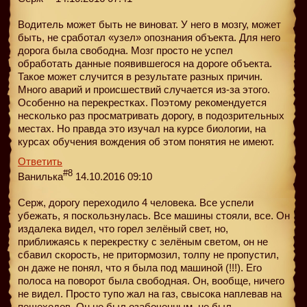
Водитель может быть не виноват. У него в мозгу, может
быть, не сработал «узел» опознания объекта. Для него
дорога была свободна. Мозг просто не успел
обработать данные появившегося на дороге объекта.
Такое может случится в результате разных причин.
Много аварий и происшествий случается из-за этого.
Особенно на перекрестках. Поэтому рекомендуется
несколько раз просматривать дорогу, в подозрительных
местах. Но правда это изучал на курсе биологии, на
курсах обучения вождения об этом понятия не имеют.
Ответить
#8
Ванилька
14.10.2016 09:10
Серж, дорогу переходило 4 человека. Все успели
убежать, я поскользнулась. Все машины стояли, все. Он
издалека видел, что горел зелёный свет, но,
приближаясь к перекрестку с зелёным светом, он не
сбавил скорость, не притормозил, толпу не пропустил,
он даже не понял, что я была под машиной (!!!). Его
полоса на поворот была свободная. Он, вообще, ничего
не видел. Просто тупо жал на газ, свысока наплевав на
пешеходов. Он не был озабоченным, не был