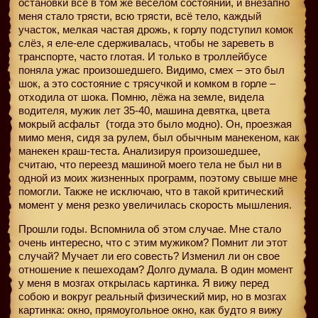
остановки всё в том же веселом состоянии, и внезапно
меня стало трясти, всю трясти, всё тело, каждый
участок, мелкая частая дрожь, к горлу подступил комок
слёз, я еле-еле сдерживалась, чтобы не зареветь в
транспорте, часто глотая. И только в троллейбусе
поняла ужас произошедшего. Видимо, смех – это был
шок, а это состояние с трясучкой и комком в горле –
отходила от шока. Помню, лёжа на земле, видела
водителя, мужик лет 35-40, машина девятка, цвета
мокрый асфальт
(тогда это было модно). Он, проезжая
мимо меня, сидя за рулем, был обычным манекеном, как
манекен краш-теста. Анализируя произошедшее,
считаю, что переезд машиной моего тела не был ни в
одной из моих жизненных программ, поэтому свыше мне
помогли. Также не исключаю, что в такой критический
момент у меня резко увеличилась скорость мышления.
Прошли годы. Вспомнила об этом случае. Мне стало
очень интересно, что с этим мужиком? Помнит ли этот
случай? Мучает ли его совесть? Изменил ли он свое
отношение к пешеходам? Долго думала. В один момент
у меня в мозгах открылась картинка. Я вижу перед
собою и вокруг реальный физический мир, но в мозгах
картинка: окно, прямоугольное окно, как будто я вижу