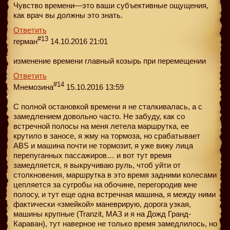
Чувство времени—это ваши субъективные ощущения,
как врач вы должны это знать.
Ответить
#13
герман
14.10.2016 21:01
изменение времени главный козырь при перемещении
Ответить
#14
Мнемозина
15.10.2016 13:59
С полной остановкой времени я не сталкивалась, а с
замедлением довольно часто. Не забуду, как со
встречной полосы на меня летела маршрутка, ее
крутило в заносе, я жму на тормоза, но срабатывает
АBS и машина почти не тормозит, я уже вижу лица
перепуганных пассажиров… и вот тут время
замедляется, я выкручиваю руль, чтоб уйти от
столкновения, маршрутка в это время задними колесами
цепляется за сугробы на обочине, перегородив мне
полосу, и тут еще одна встречная машина, я между ними
фактически «змейкой» маневрирую, дорога узкая,
машины крупные (Tranzit, МАЗ и я на Дожд Гранд-
Караван), тут наверное не только время замедлилось, но