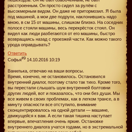
расстроенным. Он просто сидел за рулём с
высокмерным видом. Он даже не притормозил. Я была
под машиной, а мои две подруги, наклонившись надо
мною, в см 15 от машины, слишком близко. На соседних
полосе стояли машины, весь перекрёсток стоял. Он
видел как люди разбегаются от его машины, быстро
возвращаясь назад с проезжей части. Как можно такого
урода оправдывать?
Ответить
#9
Софья
14.10.2016 10:19
Ванилька, отвечаю на ваши вопросы.
Время, конечно, не остановилось. Остановился
внутренний диалог, поэтому стало так тихо. Кроме того,
вы перестали слышать шум внутренней болтовни
других людей, вот и показалось, что они без души. Мы
все живем в своих проблемах, как в легком трансе, а в
минуту опасности все отступило, внимание
сконцентрировалось на одной детали — машине,
движущейся к вам. А если такая тишина наступает
впервые, впечатления очень яркие. Остановке
внутреннего диалога учатся годами, но в экстремальной