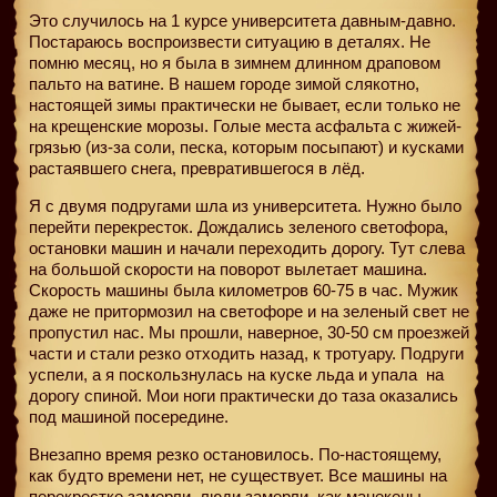
Это случилось на 1 курсе университета давным-давно.
Постараюсь воспроизвести ситуацию в деталях. Не
помню месяц, но я была в зимнем длинном драповом
пальто на ватине. В нашем городе зимой слякотно,
настоящей зимы практически не бывает, если только не
на крещенские морозы. Голые места асфальта с жижей-
грязью (из-за соли, песка, которым посыпают) и кусками
растаявшего снега, превратившегося в лёд.
Я с двумя подругами шла из университета. Нужно было
перейти перекресток. Дождались зеленого светофора,
остановки машин и начали переходить дорогу. Тут слева
на большой скорости на поворот вылетает машина.
Скорость машины была километров 60-75 в час. Мужик
даже не притормозил на светофоре и на зеленый свет не
пропустил нас. Мы прошли, наверное, 30-50 см проезжей
части и стали резко отходить назад, к тротуару. Подруги
успели, а я поскользнулась на куске льда и упала
на
дорогу спиной. Мои ноги практически до таза оказались
под машиной посередине.
Внезапно время резко остановилось. По-настоящему,
как будто времени нет, не существует. Все машины на
перекрестке замерли, люди замерли, как манекены,