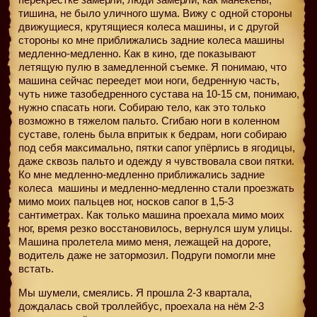
тишина, не было уличного шума. Вижу с одной стороны
движущиеся, крутящиеся колеса машины, и с другой
стороны ко мне приближались задние колеса машины
медленно-медленно. Как в кино, где показывают
летящую пулю в замедленной съемке. Я понимаю, что
машина сейчас переедет мои ноги, бедренную часть,
чуть ниже тазобедренного сустава на 10-15 см, понимаю,
нужно спасать ноги. Собираю тело, как это только
возможно в тяжелом пальто. Сгибаю ноги в коленном
суставе, голень была впритык к бедрам, ноги собираю
под себя максимально, пятки сапог упёрлись в ягодицы,
даже сквозь пальто и одежду я чувствовала свои пятки.
Ко мне медленно-медленно приближались задние
колеса
машины и медленно-медленно стали проезжать
мимо моих пальцев ног, носков сапог в 1,5-3
сантиметрах. Как только машина проехала мимо моих
ног, время резко восстановилось, вернулся шум улицы.
Машина пролетела мимо меня, лежащей на дороге,
водитель даже не затормозил. Подруги помогли мне
встать.
Мы шумели, смеялись. Я прошла 2-3 квартала,
дождалась свой троллейбус, проехала на нём 2-3