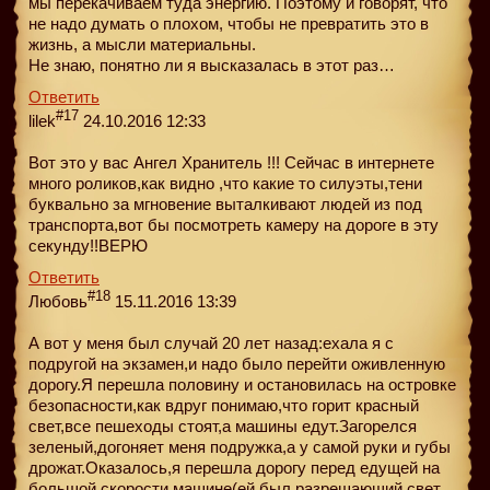
мы перекачиваем туда энергию. Поэтому и говорят, что
не надо думать о плохом, чтобы не превратить это в
жизнь, а мысли материальны.
Не знаю, понятно ли я высказалась в этот раз…
Ответить
#17
lilek
24.10.2016 12:33
Вот это у вас Ангел Хранитель !!! Сейчас в интернете
много роликов,как видно ,что какие то силуэты,тени
буквально за мгновение выталкивают людей из под
транспорта,вот бы посмотреть камеру на дороге в эту
секунду!!ВЕРЮ
Ответить
#18
Любовь
15.11.2016 13:39
А вот у меня был случай 20 лет назад:ехала я с
подругой на экзамен,и надо было перейти оживленную
дорогу.Я перешла половину и остановилась на островке
безопасности,как вдруг понимаю,что горит красный
свет,все пешеходы стоят,а машины едут.Загорелся
зеленый,догоняет меня подружка,а у самой руки и губы
дрожат.Оказалось,я перешла дорогу перед едущей на
большой скорости машине(ей был разрешающий свет