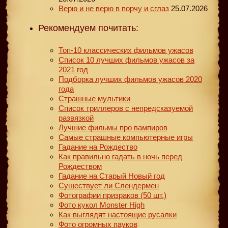
Верю и не верю в порчу и сглаз
25.07.2026
Рекомендуем почитать:
Топ-10 классических фильмов ужасов
Список 10 лучших фильмов ужасов за
2021 год
Подборка лучших фильмов ужасов 2020
года
Страшные мультики
Список триллеров с непредсказуемой
развязкой
Лучшие фильмы про вампиров
Самые страшные компьютерные игры
Гадание на Рождество
Как правильно гадать в ночь перед
Рождеством
Гадание на Старый Новый год
Существует ли Слендермен
Фотографии призраков (50 шт.)
Фото кукол Monster High
Как выглядят настоящие русалки
Фото огромных пауков