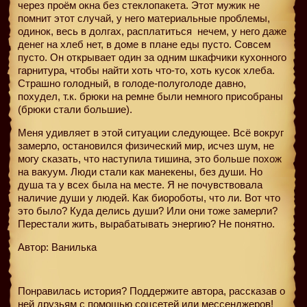
через проём окна без стеклопакета. Этот мужик не
помнит этот случай, у него материальные проблемы,
одинок, весь в долгах, расплатиться
нечем, у него даже
денег на хлеб нет, в доме в плане еды пусто. Совсем
пусто. Он открывает один за одним шкафчики кухонного
гарнитура, чтобы найти хоть что-то, хоть кусок хлеба.
Страшно голодный, в голоде-полуголоде давно,
похудел, т.к. брюки на ремне были немного присобраны
(брюки стали большие).
Меня удивляет в этой ситуации следующее. Всё вокруг
замерло, остановился физический мир, исчез шум, не
могу сказать, что наступила тишина, это больше похож
на вакуум. Люди стали как манекены, без души. Но
душа та у всех была на месте. Я не почувствовала
наличие души у людей. Как биороботы, что ли. Вот что
это было? Куда делись души? Или они тоже замерли?
Перестали жить, вырабатывать энергию? Не понятно.
Автор: Ванилька
Понравилась история? Поддержите автора, рассказав о
ней друзьям с помощью соцсетей или мессенджеров!