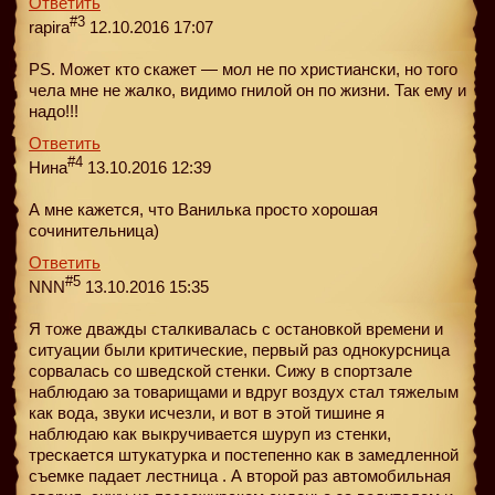
Ответить
#3
rapira
12.10.2016 17:07
PS. Может кто скажет — мол не по христиански, но того
чела мне не жалко, видимо гнилой он по жизни. Так ему и
надо!!!
Ответить
#4
Нина
13.10.2016 12:39
А мне кажется, что Ванилька просто хорошая
сочинительница)
Ответить
#5
NNN
13.10.2016 15:35
Я тоже дважды сталкивалась с остановкой времени и
ситуации были критические, первый раз однокурсница
сорвалась со шведской стенки. Сижу в спортзале
наблюдаю за товарищами и вдруг воздух стал тяжелым
как вода, звуки исчезли, и вот в этой тишине я
наблюдаю как выкручивается шуруп из стенки,
трескается штукатурка и постепенно как в замедленной
съемке падает лестница . А второй раз автомобильная