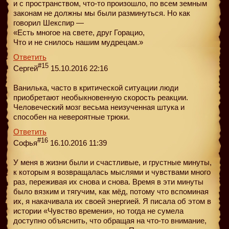
и с пространством, что-то произошло, по всем земным
законам не должны мы были разминуться. Но как
говорил Шекспир —
«Есть многое на свете, друг Горацио,
Что и не снилось нашим мудрецам.»
Ответить
#15
Сергей
15.10.2016 22:16
Ванилька, часто в критической ситуации люди
приобретают необыкновенную скорость реакции.
Человеческий мозг весьма неизученная штука и
способен на невероятные трюки.
Ответить
#16
Софья
16.10.2016 11:39
У меня в жизни были и счастливые, и грустные минуты,
к которым я возвращалась мыслями и чувствами много
раз, переживая их снова и снова. Время в эти минуты
было вязким и тягучим, как мёд, потому что вспоминая
их, я накачивала их своей энергией. Я писала об этом в
истории «Чувство времени», но тогда не сумела
доступно объяснить, что обращая на что-то внимание,