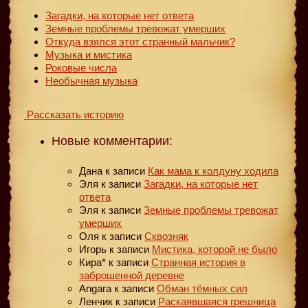
Загадки, на которые нет ответа
Земные проблемы тревожат умерших
Откуда взялся этот странный мальчик?
Музыка и мистика
Роковые числа
Необычная музыка
Рассказать историю
Новые комментарии:
Дана
к записи
Как мама к колдуну ходила
Эля
к записи
Загадки, на которые нет
ответа
Эля
к записи
Земные проблемы тревожат
умерших
Оля
к записи
Сквозняк
Игорь
к записи
Мистика, которой не было
Кира*
к записи
Странная история в
заброшенной деревне
Angara
к записи
Обман тёмных сил
Ленчик
к записи
Раскаявшаяся грешница