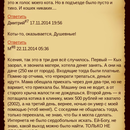
это ж голос моего кота. Но в подъезде было пусто и
тихо. И кошек никаких…
Ответить
#7
Дмитрий
17.11.2014 19:56
Коты-то, оказывается, Душевные!
Ответить
#8
M
22.11.2014 05:36
Ксения, так это в три дня всё случилось. Первый — Кых
заорал, я звонила матери, хотела денег занять. А они на
даче (250 км от города). Входящие тогда были платные.
Помню ор отчима, что «прекрати трепаться, деньги
идут». Мама обещала приехать через дня два-три, но не
вариант, что приехала бы. Машину она не водит, а от
старого хрыча жалости не дождешься. Второй день — я
потащила котика в клинику, моих 500 рублей не хватило
(2002), а на третий день, вернее, ночью он умер с моей
помощью (чтоб меня!). С соседями не общалась тогда,
только переехала, не знаю, что бы я могла сделать.
Интернета не было сердобольных искать. Ей-Богу, не
знаю, какой выход можно было найти. ТОЛЬКО НЕ