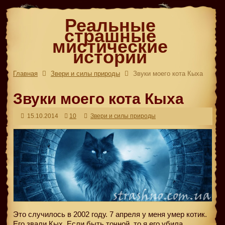
Реальные
страшные
мистические
истории
Главная
Звери и силы природы
Звуки моего кота Кыха
Звуки моего кота Кыха
15.10.2014
10
Звери и силы природы
Это случилось в 2002 году. 7 апреля у меня умер котик.
Его звали Кых. Если быть точной, то я его убила