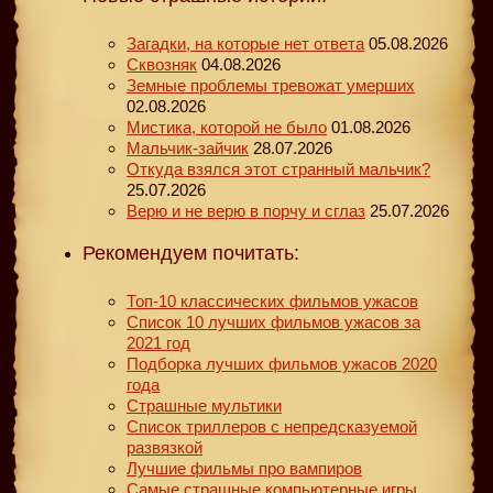
Загадки, на которые нет ответа
05.08.2026
Сквозняк
04.08.2026
Земные проблемы тревожат умерших
02.08.2026
Мистика, которой не было
01.08.2026
Мальчик-зайчик
28.07.2026
Откуда взялся этот странный мальчик?
25.07.2026
Верю и не верю в порчу и сглаз
25.07.2026
Рекомендуем почитать:
Топ-10 классических фильмов ужасов
Список 10 лучших фильмов ужасов за
2021 год
Подборка лучших фильмов ужасов 2020
года
Страшные мультики
Список триллеров с непредсказуемой
развязкой
Лучшие фильмы про вампиров
Самые страшные компьютерные игры