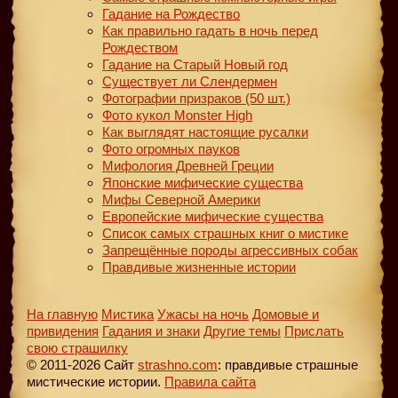
Гадание на Рождество
Как правильно гадать в ночь перед
Рождеством
Гадание на Старый Новый год
Существует ли Слендермен
Фотографии призраков (50 шт.)
Фото кукол Monster High
Как выглядят настоящие русалки
Фото огромных пауков
Мифология Древней Греции
Японские мифические существа
Мифы Северной Америки
Европейские мифические существа
Список самых страшных книг о мистике
Запрещённые породы агрессивных собак
Правдивые жизненные истории
На главную
Мистика
Ужасы на ночь
Домовые и
привидения
Гадания и знаки
Другие темы
Прислать
свою страшилку
© 2011-2026 Сайт
strashno.com
: правдивые страшные
мистические истории.
Правила сайта