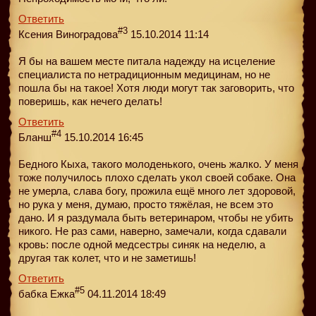
Ответить
#3
Ксения Виноградова
15.10.2014 11:14
Я бы на вашем месте питала надежду на исцеление
специалиста по нетрадиционным медицинам, но не
пошла бы на такое! Хотя люди могут так заговорить, что
поверишь, как нечего делать!
Ответить
#4
Бланш
15.10.2014 16:45
Бедного Кыха, такого молоденького, очень жалко. У меня
тоже получилось плохо сделать укол своей собаке. Она
не умерла, слава богу, прожила ещё много лет здоровой,
но рука у меня, думаю, просто тяжёлая, не всем это
дано. И я раздумала быть ветеринаром, чтобы не убить
никого. Не раз сами, наверно, замечали, когда сдавали
кровь: после одной медсестры синяк на неделю, а
другая так колет, что и не заметишь!
Ответить
#5
бабка Ежка
04.11.2014 18:49