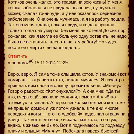
Котиков очень жалко, это травма на всю жизнь! У меня
кошка заболела, я не придала значения, ну, думала,
может, съела что-нибудь, а у нее оказалось серьезное
заболевание! Она очень мучилась, а я на работу пошла.
Так она меня ждала, пока я приду, и когда я пришла —
только тогда она умерла, без меня не хотела! До сих пор
сожалею, как я могла ее больную одну оставить, не надо
было ее оставлять, плевать на эту работу! Но чудес
после ее смерти я не наблюдала…
Ответить
#6
marimoroz
15.11.2014 12:29
Верю, верю. Я сама тоже слышала котов. У знакомой кот
помирал — отравил кто-то, лежал, мучился. Я назавтра
пришла к ним снова и слышу пронзительное: «Мя-я-у».
Говорю радостно: «Кот очухался?». А она мне: «Да ты
что, вчера ещё закопали сходили, помер.» А я чётко
это»мяу» слышала. А через несколько лет мой кот тоже
не пришёл домой, я уж потом узнала, в те дни многие
передохли коты — кто-то «добрый» подсыпал отраву на
улице. Так вот я его везде искала, кыскала, а его уж,
видно, в живых не было. Вот я поднимаюсь по подъезду,
плачу и слышу: «Мя-я-у». Побежала наверх быстрей,