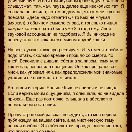
уличный шум. И на этом звуковом фоне вдруг явственно
слышу: «а», «а», «а», пауза, далее еще несколько «а». Я
сначала не поняла, потом подумала, что у меня крыша
поехала. Здесь надо отметить, что Кых не мяукал
(мявкал) в обычном смысле слова, а тоненько пищал —
«а», как котенок, хотя было уже 2,5 года ему. Иной
звуковой ассоциации не подобрать. Я бы никогда не
перепутала это «аканье» с мявом другой кошки.
Ну все, думаю, глюк прогрессирует. И тут меня
пробило
подсчитать, сколько времени прошло со смерти. 40
дней! Вскочила с дивана, сбегала за пивом, помянула
как могла, попросила прощения. Он как прощался со
мной, как упрекал или, как предположили мои знакомые,
уходил и не понимал этого, искал.
Вот и вся история. Больше Кых не снился и не пищал.
Если верить моим ощущениям, я слышала, но не видела
призрак. Еще раз повторяю, слышала в абсолютно
нормальном состоянии.
Прошу строго мой рассказ не судить, это моя первая
публикация на вашем сайте, а на мистическую тему
первая вообще. Это абсолютная правда, описание того,
что произошло со мной.