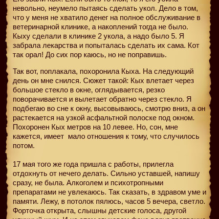
невольно, неумело пытаясь сделать укол. Дело в том,
что у меня не хватило денег на полное обслуживание в
ветеринарной клинике, а накоплений тогда не было.
Кыху сделали в клинике 2 укола, а надо было 5. Я
забрала лекарства и попыталась сделать их сама. Кот
так орал! До сих пор каюсь, но не поправишь.
Так вот, поплакала, похоронила Кыха. На следующий
день он мне снился. Сюжет такой: Кых влетает через
большое стекло в окне, оглядывается, резко
поворачивается и вылетает обратно через стекло. Я
подбегаю во сне к окну, высовываюсь, смотрю вниз, а он
растекается на узкой асфальтной полоске под окном.
Похоронен Кых метров на 10 левее. Но, сон, мне
кажется, имеет
мало отношения к тому, что случилось
потом.
17 мая того же года пришла с работы, прилегла
отдохнуть от нечего делать. Сильно уставшей, напишу
сразу, не была. Алкоголем и психотропными
препаратами не увлекаюсь. Так сказать, в здравом уме и
памяти. Лежу, в потолок пялюсь, часов 5 вечера, светло.
Форточка открыта, слышны детские голоса, другой