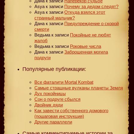
Дана
к записи
Наперекор судьбе
Asya
к записи
Почему за дедом следят?
Asya
к записи
Откуда взялся этот
странный мальчик?
Дана
к записи
Предупреждение о скорой
смерти
Ведьма
к записи
Покойные не любят
жалоб
Ведьма
к записи
Роковые числа
Дана
к записи
Заброшенная могила
подруги
Популярные публикации:
Все фаталити Mortal Kombat
Самые страшные вулканы планеты Земля
Дух покойницы
Сон о подруге сбылся
Двойник дяди
Как завести собственного домового
(пошаговая инструкция)
Другие параллели
Самые комментируемые истории за