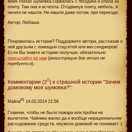
моих глазах шумовка сорвалась с гвоздика и упала за
плиту. Там она и исчезла. Отодвинув плиту, мебель, я
ничего не нашла. Не нашли даже потом, при переезде.
Автор: Любаша
Понравилась история? Поддержите автора, рассказав о
ней друзьям с помощью соцсетей или мессенджеров!
Если Вы знаете историю получше, обязательно
присылайте её нам
(
регистрация для этого не
требуется
).
Комментарии (2
) к страшной истории "Зачем
домовому моя шумовка?":
#1
Malina
14.02.2014 21:58
Главное, чтобы не было пожара или пробки не
вылетели. Чайники жалко да и вообще нерациональное
расходование средств, неужели домовой не понимает :)