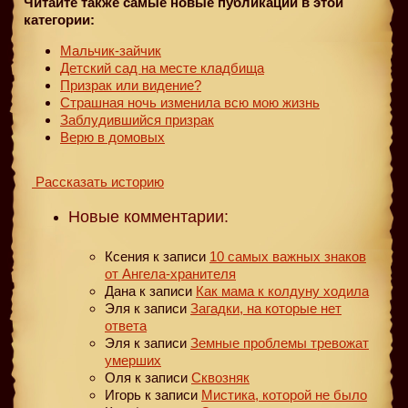
Читайте также самые новые публикации в этой
категории:
Мальчик-зайчик
Детский сад на месте кладбища
Призрак или видение?
Страшная ночь изменила всю мою жизнь
Заблудившийся призрак
Верю в домовых
Рассказать историю
Новые комментарии:
Ксения
к записи
10 самых важных знаков
от Ангела-хранителя
Дана
к записи
Как мама к колдуну ходила
Эля
к записи
Загадки, на которые нет
ответа
Эля
к записи
Земные проблемы тревожат
умерших
Оля
к записи
Сквозняк
Игорь
к записи
Мистика, которой не было