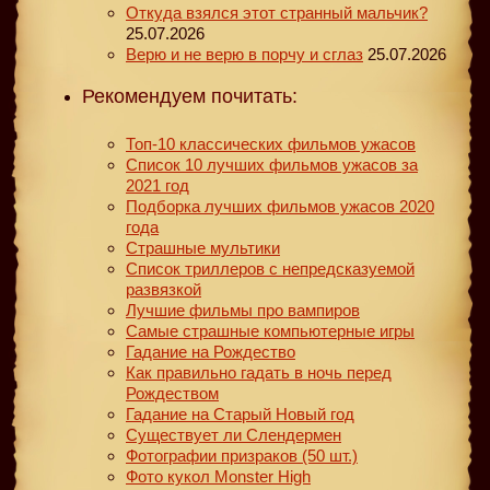
Откуда взялся этот странный мальчик?
25.07.2026
Верю и не верю в порчу и сглаз
25.07.2026
Рекомендуем почитать:
Топ-10 классических фильмов ужасов
Список 10 лучших фильмов ужасов за
2021 год
Подборка лучших фильмов ужасов 2020
года
Страшные мультики
Список триллеров с непредсказуемой
развязкой
Лучшие фильмы про вампиров
Самые страшные компьютерные игры
Гадание на Рождество
Как правильно гадать в ночь перед
Рождеством
Гадание на Старый Новый год
Существует ли Слендермен
Фотографии призраков (50 шт.)
Фото кукол Monster High