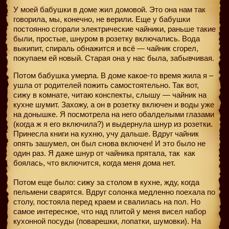
У моей бабушки в доме жил домовой. Это она нам так
говорила, мы, конечно, не верили. Еще у бабушки
постоянно сгорали электрические чайники, раньше такие
были, простые, шнуром в розетку включались. Вода
выкипит, спираль обнажится и всё — чайник сгорел,
покупаем ей новый. Старая она у нас была, забывчивая.
Потом бабушка умерла. В доме какое-то время жила я –
ушла от родителей пожить самостоятельно. Так вот,
сижу в комнате, читаю конспекты, слышу — чайник на
кухне шумит. Захожу, а он в розетку включен и воды уже
на донышке. Я посмотрела на него обалделыми глазами
(когда ж я его включила?) и выдернула шнур из розетки.
Принесла книги на кухню, учу дальше. Вдруг чайник
опять зашумел, он был снова включен! И это было не
один раз. Я даже шнур от чайника прятала, так
как
боялась, что включится, когда меня дома нет.
Потом еще было: сижу за столом в кухне, жду, когда
пельмени сварятся. Вдруг солонка медленно поехала по
столу, постояла перед краем и свалилась на пол. Но
самое интересное, что над плитой у меня висел набор
кухонной посуды (поварешки, лопатки, шумовки). На