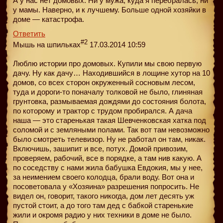
А у нас нет домовых. Ни у мужа, куда я перебралась, ни
у мамы. Наверно, и к лучшему. Больше одной хозяйки в
доме — катастрофа.
Ответить
#2
Мышь на шпильках
17.03.2014 10:59
Люблю истории про домовых. Купили мы свою первую
дачу. Ну как дачу… Находившийся в лощине хутор на 10
домов, со всех сторон окруженный сосновым лесом,
туда и дороги-то поначалу толковой не было, глиняная
грунтовка, размываемая дождями до состояния болота,
по которому и трактор с трудом пробирался. А дача
наша — это старенькая такая Шевченковская хатка под
соломой и с земляными полами. Так вот там невозможно
было смотреть телевизор. Ну не работал он там, никак.
Включишь, зашипит и все, потух. Домой привозим,
проверяем, рабочий, все в порядке, а там нив какую. А
по соседству с нами жила бабушка Евдокия, мы у нее,
за неимением своего колодца, брали воду. Вот она и
посоветовала у «Хозяина» разрешения попросить. Не
видел он, говорит, такого никогда, дом лет десять уж
пустой стоит, а до того там дед с бабкой старенькие
жили и окромя радио у них техники в доме не было.