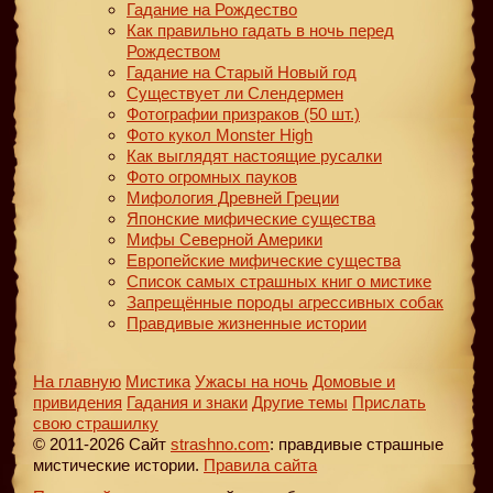
Гадание на Рождество
Как правильно гадать в ночь перед
Рождеством
Гадание на Старый Новый год
Существует ли Слендермен
Фотографии призраков (50 шт.)
Фото кукол Monster High
Как выглядят настоящие русалки
Фото огромных пауков
Мифология Древней Греции
Японские мифические существа
Мифы Северной Америки
Европейские мифические существа
Список самых страшных книг о мистике
Запрещённые породы агрессивных собак
Правдивые жизненные истории
На главную
Мистика
Ужасы на ночь
Домовые и
привидения
Гадания и знаки
Другие темы
Прислать
свою страшилку
© 2011-2026 Сайт
strashno.com
: правдивые страшные
мистические истории.
Правила сайта