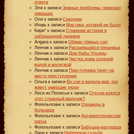
ответа
Эля
к записи
Земные проблемы тревожат
умерших
Оля
к записи
Сквозняк
Игорь
к записи
Мистика, которой не было
Кира*
к записи
Странная история в
заброшенной деревне
Angara
к записи
Обман тёмных сил
Ленчик
к записи
Раскаявшаяся грешница
Ленчик
к записи
Дом бабы Ульяны
Ленчик
к записи
Чистка дома соленой
водой и молитвой
Ленчик
к записи
Преступника тянет на
место преступления
Ольга
к записи
Во сне я видела мир, где
живут умершие люди
Леся из Полесья
к записи
Откуда взялся
этот странный мальчик?
Фогельгезанг
к записи
Однажды в
больнице
Фогельгезанг
к записи
Антирентгеновская
порча
Фогельгезанг
к записи
Бабушка-вахтерша
Дана
к записи
Наперекор судьбе