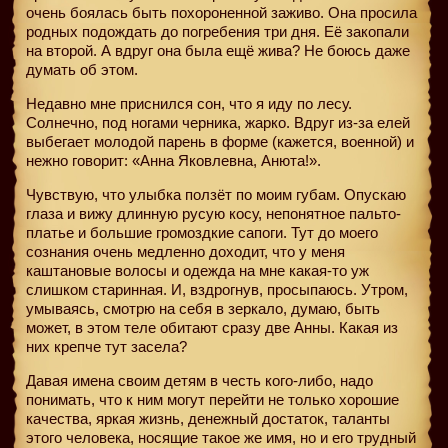
очень боялась быть похороненной заживо. Она просила
родных подождать до погребения три дня. Её закопали
на второй. А вдруг она была ещё жива? Не боюсь даже
думать об этом.
Недавно мне приснился сон, что я иду по лесу.
Солнечно, под ногами черника, жарко. Вдруг из-за елей
выбегает молодой парень в форме (кажется, военной) и
нежно говорит: «Анна Яковлевна, Анюта!».
Чувствую, что улыбка ползёт по моим губам. Опускаю
глаза и вижу длинную русую косу, непонятное пальто-
платье и большие громоздкие сапоги. Тут до моего
сознания очень медленно доходит, что у меня
каштановые волосы и одежда на мне какая-то уж
слишком старинная. И, вздрогнув, просыпаюсь. Утром,
умываясь, смотрю на себя в зеркало, думаю, быть
может, в этом теле обитают сразу две Анны. Какая из
них крепче тут засела?
Давая имена своим детям в честь кого-либо, надо
понимать, что к ним могут перейти не только хорошие
качества, яркая жизнь, денежный достаток, таланты
этого человека, носящие такое же имя, но и его трудный