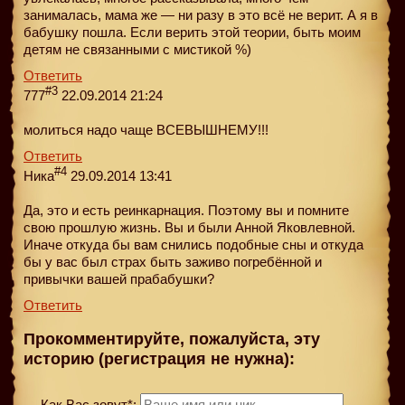
занималась, мама же — ни разу в это всё не верит. А я в
бабушку пошла. Если верить этой теории, быть моим
детям не связанными с мистикой %)
Ответить
#3
777
22.09.2014 21:24
молиться надо чаще ВСЕВЫШНЕМУ!!!
Ответить
#4
Ника
29.09.2014 13:41
Да, это и есть реинкарнация. Поэтому вы и помните
свою прошлую жизнь. Вы и были Анной Яковлевной.
Иначе откуда бы вам снились подобные сны и откуда
бы у вас был страх быть заживо погребённой и
привычки вашей прабабушки?
Ответить
Прокомментируйте, пожалуйста, эту
историю (регистрация не нужна):
Как Вас зовут*: