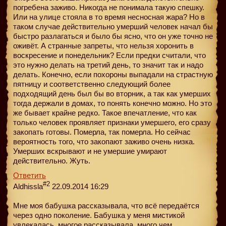
погребена заживо. Никогда не понимала такую спешку.
Или на улице стояла в то время несносная жара? Но в
таком случае действительно умерший человек начал бы
быстро разлагаться и было бы ясно, что он уже точно не
оживёт. А странные запреты, что нельзя хоронить в
воскресение и понедельник? Если предки считали, что
это нужно делать на третий день, то значит так и надо
делать. Конечно, если похороны выпадали на страстную
пятницу и соответственно следующий более
подходящий день был бы во вторник, а так как умерших
тогда держали в домах, то понять конечно можно. Но это
же бывает крайне редко. Такое впечатление, что как
только человек проявляет признаки умершего, его сразу
закопать готовы. Померла, так померла. Но сейчас
вероятность того, что закопают заживо очень низка.
Умерших вскрывают и не умершие умирают
действительно. Жуть.
Ответить
#2
Aldhissla
22.09.2014 16:29
Мне моя бабушка рассказывала, что всё передаётся
через одно поколение. Бабушка у меня мистикой
увлекалась, многое рассказывала, много чем