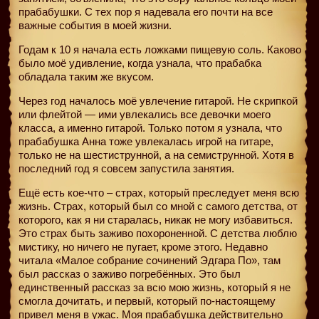
прабабушки. С тех пор я надевала его почти на все
важные события в моей жизни.
Годам к 10 я начала есть ложками пищевую соль. Каково
было моё удивление, когда узнала, что прабабка
обладала таким же вкусом.
Через год началось моё увлечение гитарой. Не скрипкой
или флейтой — ими увлекались все девочки моего
класса, а именно гитарой. Только потом я узнала, что
прабабушка Анна тоже увлекалась игрой на гитаре,
только не на шестиструнной, а на семиструнной. Хотя в
последний год я совсем запустила занятия.
Ещё есть кое-что – страх, который преследует меня всю
жизнь. Страх, который был со мной с самого детства, от
которого, как я ни старалась, никак не могу избавиться.
Это страх быть заживо похороненной. С детства люблю
мистику, но ничего не пугает, кроме этого. Недавно
читала «Малое собрание сочинений Эдгара По», там
был рассказ о заживо погребённых. Это был
единственный рассказ за всю мою жизнь, который я не
смогла дочитать, и первый, который по-настоящему
привел меня в ужас. Моя прабабушка действительно