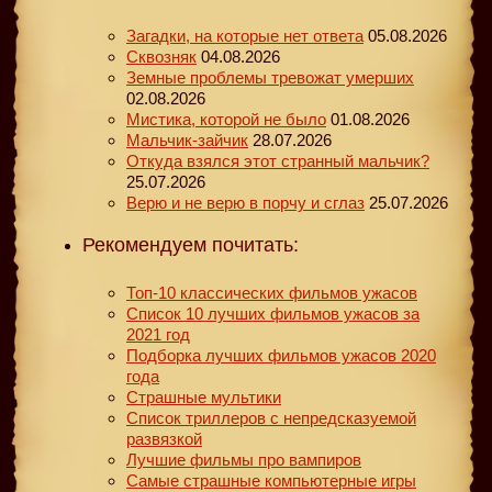
Загадки, на которые нет ответа
05.08.2026
Сквозняк
04.08.2026
Земные проблемы тревожат умерших
02.08.2026
Мистика, которой не было
01.08.2026
Мальчик-зайчик
28.07.2026
Откуда взялся этот странный мальчик?
25.07.2026
Верю и не верю в порчу и сглаз
25.07.2026
Рекомендуем почитать:
Топ-10 классических фильмов ужасов
Список 10 лучших фильмов ужасов за
2021 год
Подборка лучших фильмов ужасов 2020
года
Страшные мультики
Список триллеров с непредсказуемой
развязкой
Лучшие фильмы про вампиров
Самые страшные компьютерные игры