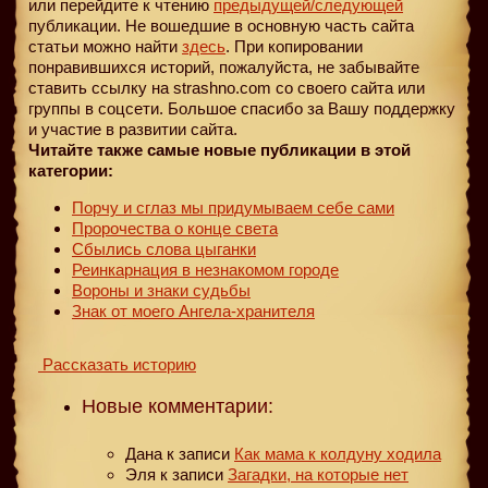
или перейдите к чтению
предыдущей
/следующей
публикации. Не вошедшие в основную часть сайта
статьи можно найти
здесь
. При копировании
понравившихся историй, пожалуйста, не забывайте
ставить ссылку на strashno.com со своего сайта или
группы в соцсети. Большое спасибо за Вашу поддержку
и участие в развитии сайта.
Читайте также самые новые публикации в этой
категории:
Порчу и сглаз мы придумываем себе сами
Пророчества о конце света
Сбылись слова цыганки
Реинкарнация в незнакомом городе
Вороны и знаки судьбы
Знак от моего Ангела-хранителя
Рассказать историю
Новые комментарии:
Дана
к записи
Как мама к колдуну ходила
Эля
к записи
Загадки, на которые нет