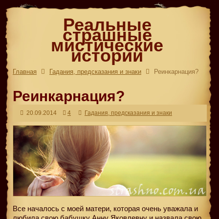
Реальные
страшные
мистические
истории
Главная
Гадания, предсказания и знаки
Реинкарнация?
Реинкарнация?
20.09.2014
4
Гадания, предсказания и знаки
Все началось с моей матери, которая очень уважала и
любила свою бабушку Анну Яковлевну и назвала свою