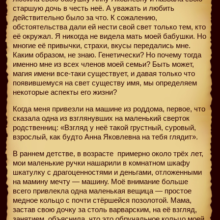
старшую дочь в честь неё. А уважать и любить
действительно было за что. К сожалению,
обстоятельства дали ей нести свой свет только тем, кто
её окружал. Я никогда не видела мать моей бабушки. Но
многие её привычки, страхи, вкусы передались мне.
Каким образом, не знаю. Генетически? Но почему тогда
именно мне из всех членов моей семьи? Быть может,
магия имени все-таки существует, и давая только что
появившемуся на свет существу имя, мы определяем
некоторые аспекты его жизни?
Когда меня привезли на машине из роддома, первое, что
сказала одна из взглянувших на маленький сверток
родственниц: «Взгляд у неё такой грустный, суровый,
взрослый, как будто Анна Яковлевна на тебя глядит».
В раннем детстве, в возрасте
примерно около трёх лет,
мои маленькие ручки нашарили в комнатном шкафу
шкатулку с драгоценностями и деньгами, отложенными
на мамину мечту — машину. Моё внимание больше
всего привлекла одна маленькая вещица — простое
медное кольцо с почти стёршейся позолотой. Мама,
застав свою дочку за столь варварским, на её взгляд,
занятием, объяснила, что это обручальное кольцо моей