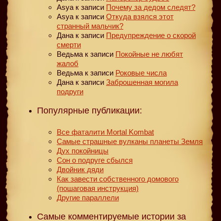
Asya
к записи
Почему за дедом следят?
Asya
к записи
Откуда взялся этот
странный мальчик?
Дана
к записи
Предупреждение о скорой
смерти
Ведьма
к записи
Покойные не любят
жалоб
Ведьма
к записи
Роковые числа
Дана
к записи
Заброшенная могила
подруги
Популярные публикации:
Все фаталити Mortal Kombat
Самые страшные вулканы планеты Земля
Дух покойницы
Сон о подруге сбылся
Двойник дяди
Как завести собственного домового
(пошаговая инструкция)
Другие параллели
Самые комментируемые истории за