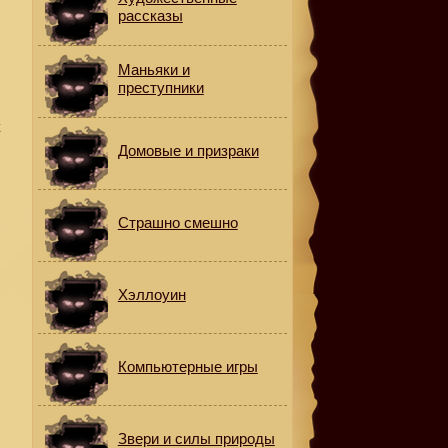
рассказы
в
Маньяки и
преступники
к
Домовые и призраки
Страшно смешно
Хэллоуин
Компьютерные игры
Звери и силы природы