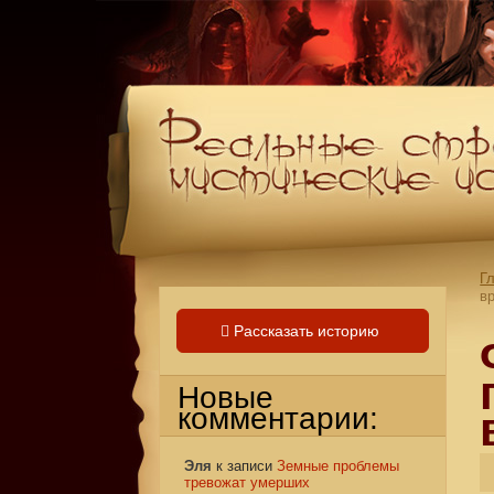
Г
в
Рассказать историю
Новые
комментарии:
Эля
к записи
Земные проблемы
тревожат умерших