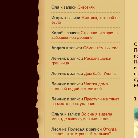
Оля
к записи
Сквозняк
Игорь
к записи
Мистика, которой не
было
Кира*
к записи
Странная история в
заброшенной деревне
С
Angara
к записи
Обман тёмных сил
П
п
Ленчик
к записи
Раскаявшаяся
П
грешница
и
п
Ленчик
к записи
Дом бабы Ульяны
с
Ленчик
к записи
Чистка дома
н
соленой водой и молитвой
1
Ленчик
к записи
Преступника тянет
на место преступления
Ольга
к записи
Во сне я видела
мир, где живут умершие люди
Леся из Полесья
к записи
Откуда
взялся этот странный мальчик?