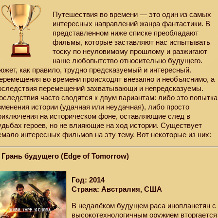
Путешествия во времени — это один из самых
интересных направлений жанра фантастики. В
представленном ниже списке преобладают
фильмы, которые заставляют нас испытывать
тоску по неуловимому прошлому и разжигают
наше любопытство относительно будущего.
южет, как правило, трудно предсказуемый и интересный.
еремещения во времени происходят внезапно и необъяснимо, а
оследствия перемещений захватывающи и непредсказуемы.
оследствия часто сводятся к двум вариантам: либо это попытка
зменения истории (удачная или неудачная), либо просто
риключения на историческом фоне, оставляющие след в
удьбах героев, но не влияющие на ход истории. Существует
емало интересных фильмов на эту тему. Вот некоторые из них:
. Грань будущего (Edge of Tomorrow)
Год: 2014
Страна: Австралия, США
В недалёком будущем раса инопланетян с
высокотехнологичным оружием вторгается