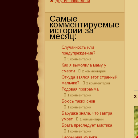
Другие параллели
Самые
комментируемые
истории за
месяц:
Случайность или
предупреждение?
3 комментария
Как я вымолила маму у
смерти
2 комментария
Откуда взялся этот странный
мальчик?
2 комментария
Родовая программа
1 комментарий
3
Боюсь таких снов
1 комментарий
Бабушка знала, что завтра
умрет
1 комментарий
Брата преследует мистика
1 комментарий
Необычная музыка