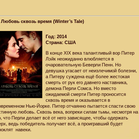
. Любовь сквозь время (Winter’s Tale)
Год: 2014
Страна: США
В конце XIX века талантливый вор Питер
Лэйк неожиданно влюбляется в
очаровательную Беверли Пенн. Но
девушка угасает от неизлечимой болезни,
а Питеру суждена ещё более жестокая
смерть от рук его давнего наставника,
демона Перли Сомса. Но вместо
ожидаемой смерти Питер проносится
сквозь время и оказывается в
овременном Нью-Йорке. Питер отчаянно пытается спасти свою
стинную любовь. Сквозь века, вопреки силам тьмы, несмотря на
о, что Перли делает всё от него зависящее, чтобы одержать
ерх, ведь победитель получает всё, а проигравший будет
роклят
навеки.