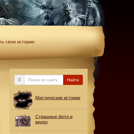
ть свою историю
Поиск
Найти
по
сайту
Мистические истории
Страшные фото и
видео