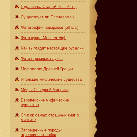
Гадание на Старый Новый год
Существует ли Слендермен
Фотографии призраков (50 шт.)
Фото кукол Monster High
Как выглядят настоящие русалки
Фото огромных пауков
Мифология Древней Греции
Японские мифические существа
Мифы Северной Америки
Европейские мифические
существа
Список самых страшных книг о
мистике
Запрещённые породы
агрессивных собак