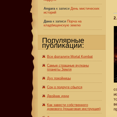
Angara
к записи
День мистических
историй
2
Дана
к записи
Порча на
кладбищенскую землю
Популярные
публикации:
Все фаталити Mortal Kombat
Самые страшные вулканы
планеты Земля
Дух покойницы
Сон о подруге сбылся
с
и
Двойник дяди
т
в
Как завести собственного
домового (пошаговая инструкция)
п