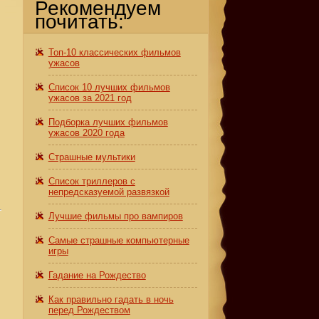
Рекомендуем
почитать:
Топ-10 классических фильмов
ужасов
Список 10 лучших фильмов
ужасов за 2021 год
Подборка лучших фильмов
ужасов 2020 года
Страшные мультики
Список триллеров с
непредсказуемой развязкой
Лучшие фильмы про вампиров
Самые страшные компьютерные
игры
Гадание на Рождество
Как правильно гадать в ночь
перед Рождеством