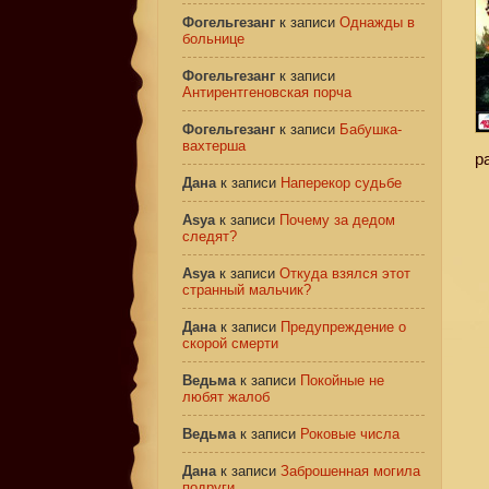
Фогельгезанг
к записи
Однажды в
больнице
Фогельгезанг
к записи
Антирентгеновская порча
Фогельгезанг
к записи
Бабушка-
вахтерша
р
Дана
к записи
Наперекор судьбе
Asya
к записи
Почему за дедом
следят?
Asya
к записи
Откуда взялся этот
странный мальчик?
Дана
к записи
Предупреждение о
скорой смерти
Ведьма
к записи
Покойные не
любят жалоб
Ведьма
к записи
Роковые числа
Дана
к записи
Заброшенная могила
подруги