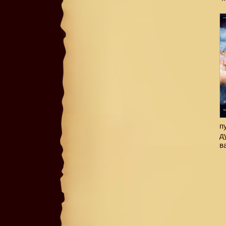
п
д
в