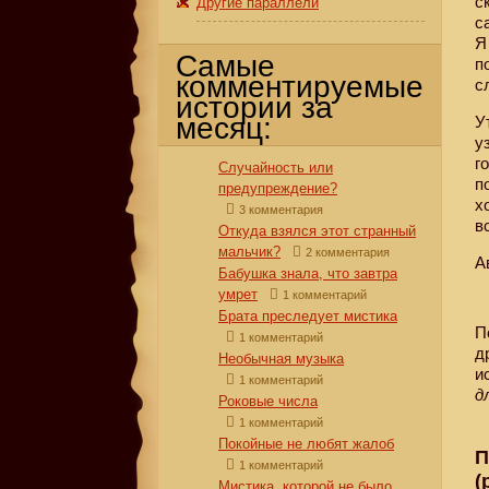
с
Другие параллели
с
Я
Самые
п
комментируемые
с
истории за
месяц:
У
у
г
Случайность или
п
предупреждение?
х
3 комментария
в
Откуда взялся этот странный
мальчик?
2 комментария
А
Бабушка знала, что завтра
умрет
1 комментарий
Брата преследует мистика
П
1 комментарий
д
Необычная музыка
и
1 комментарий
д
Роковые числа
1 комментарий
Покойные не любят жалоб
П
1 комментарий
(
Мистика, которой не было