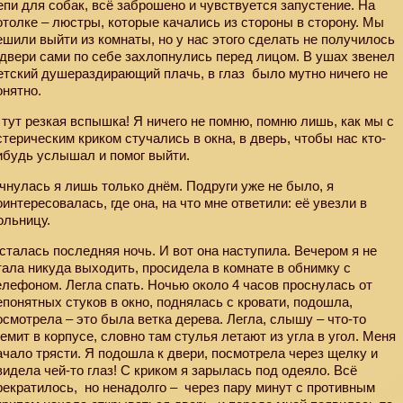
епи для собак, всё заброшено и чувствуется запустение. На
отолке – люстры, которые качались из стороны в сторону. Мы
ешили выйти из комнаты, но у нас этого сделать не получилось
 двери сами по себе захлопнулись перед лицом. В ушах звенел
етский душераздирающий плачь, в глаз
было мутно ничего не
онятно.
 тут резкая вспышка! Я ничего не помню, помню лишь, как мы с
стерическим криком стучались в окна, в дверь, чтобы нас кто-
ибудь услышал и помог выйти.
чнулась я лишь только днём. Подруги уже не было, я
оинтересовалась, где она, на что мне ответили: её увезли в
ольницу.
сталась последняя ночь. И вот она наступила. Вечером я не
тала никуда выходить, просидела в комнате в обнимку с
елефоном. Легла спать. Ночью около 4 часов проснулась от
епонятных стуков в окно, поднялась с кровати, подошла,
осмотрела – это была ветка дерева. Легла, слышу – что-то
ремит в корпусе, словно там стулья летают из угла в угол. Меня
ачало трясти. Я подошла к двери, посмотрела через щелку и
видела чей-то глаз! С криком я зарылась под одеяло. Всё
рекратилось,
но ненадолго – через пару минут с противным