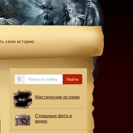
ть свою историю
Поиск
Найти
по
сайту
Мистические истории
Страшные фото и
видео