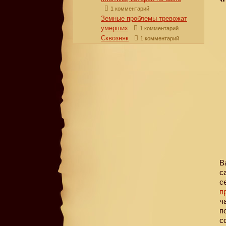
1 комментарий
Земные проблемы тревожат
умерших
1 комментарий
Сквозняк
1 комментарий
В
с
с
п
ч
п
с