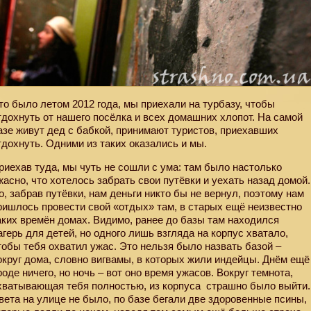
то было летом 2012 года, мы приехали на турбазу, чтобы
тдохнуть от нашего посёлка и всех домашних хлопот. На самой
азе живут дед с бабкой, принимают туристов, приехавших
тдохнуть. Одними из таких оказались и мы.
риехав туда, мы чуть не сошли с ума: там было настолько
жасно, что хотелось забрать свои путёвки и уехать назад домой.
о, забрав путёвки, нам деньги никто бы не вернул, поэтому нам
ришлось провести свой «отдых» там, в старых ещё неизвестно
аких времён домах. Видимо, ранее до базы там находился
агерь для детей, но одного лишь взгляда на корпус хватало,
тобы тебя охватил ужас. Это нельзя было назвать базой –
округ дома, словно вигвамы, в которых жили индейцы. Днём ещё
роде ничего, но ночь – вот оно время ужасов. Вокруг темнота,
хватывающая тебя полностью, из корпуса
страшно было выйти.
вета на улице не было, по базе бегали две здоровенные псины,