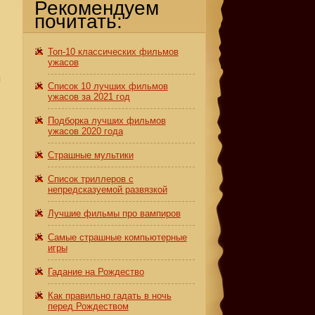
Рекомендуем
почитать:
Топ-10 классических фильмов
ужасов
я
Список 10 лучших фильмов
ужасов за 2021 год
Подборка лучших фильмов
ужасов 2020 года
Страшные мультики
Список триллеров с
непредсказуемой развязкой
Лучшие фильмы про вампиров
Самые страшные компьютерные
игры
Гадание на Рождество
Как правильно гадать в ночь
перед Рождеством