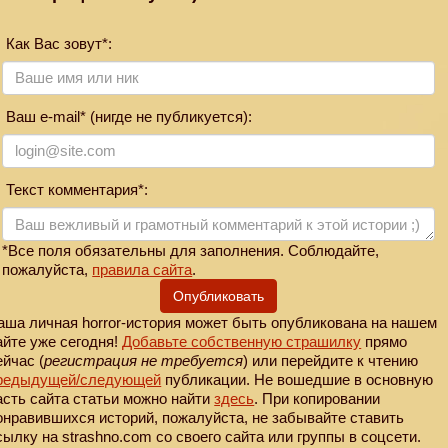
Как Вас зовут*:
Ваш e-mail* (нигде не публикуется):
Текст комментария*:
*Все поля обязательны для заполнения. Соблюдайте,
пожалуйста,
правила сайта
.
Опубликовать
аша личная horror-история может быть опубликована на нашем
айте уже сегодня!
Добавьте собственную страшилку
прямо
ейчас (
регистрация не требуется
) или перейдите к чтению
редыдущей
/следующей
публикации. Не вошедшие в основную
асть сайта статьи можно найти
здесь
. При копировании
онравившихся историй, пожалуйста, не забывайте ставить
сылку на strashno.com со своего сайта или группы в соцсети.