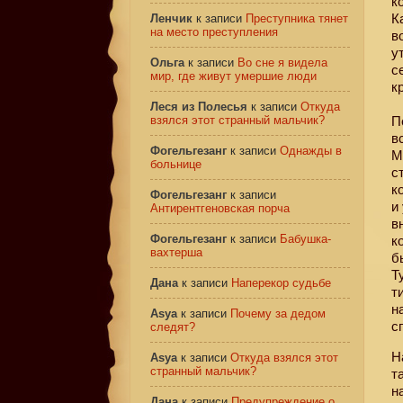
к
К
Ленчик
к записи
Преступника тянет
на место преступления
в
у
Ольга
к записи
Во сне я видела
с
мир, где живут умершие люди
к
Леся из Полесья
к записи
Откуда
взялся этот странный мальчик?
П
в
Фогельгезанг
к записи
Однажды в
М
больнице
с
к
Фогельгезанг
к записи
и
Антирентгеновская порча
в
Фогельгезанг
к записи
Бабушка-
к
вахтерша
б
Т
Дана
к записи
Наперекор судьбе
т
н
Asya
к записи
Почему за дедом
с
следят?
Н
Asya
к записи
Откуда взялся этот
странный мальчик?
т
н
Дана
к записи
Предупреждение о