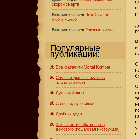
ц
скорой смерти
п
р
Ведьма
к записи
Покойные не
–
любят жалоб
д
Ведьма
к записи
Роковые числа
п
И
Популярные
и
публикации:
н
О
Все фаталити Mortal Kombat
п
б
Самые страшные вулканы
планеты Земля
О
с
Дух покойницы
т
Сон о подруге сбылся
н
п
Двойник дяди
г
н
Как завести собственного
у
домового (пошаговая инструкция)
п