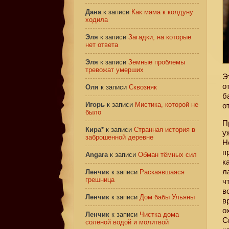
Дана
к записи
Как мама к колдуну
ходила
Эля
к записи
Загадки, на которые
нет ответа
Эля
к записи
Земные проблемы
тревожат умерших
Э
о
Оля
к записи
Сквозняк
б
Игорь
к записи
Мистика, которой не
о
было
П
Кира*
к записи
Странная история в
у
заброшенной деревне
Н
п
Angara
к записи
Обман тёмных сил
к
л
Ленчик
к записи
Раскаявшаяся
грешница
ч
в
Ленчик
к записи
Дом бабы Ульяны
в
о
Ленчик
к записи
Чистка дома
С
соленой водой и молитвой