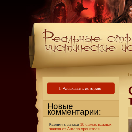
Г
Рассказать историю
Новые
комментарии:
Ксения
к записи
10 самых важных
знаков от Ангела-хранителя