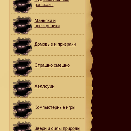
рассказы
Маньяки и
преступники
Домовые и призраки
-
Страшно смешно
Хэллоуин
Компьютерные игры
Звери и силы природы