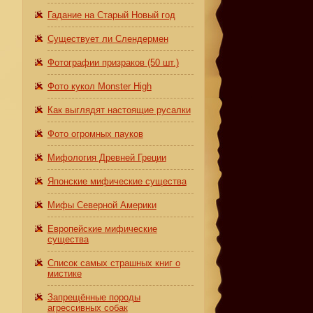
Гадание на Старый Новый год
Существует ли Слендермен
Фотографии призраков (50 шт.)
Фото кукол Monster High
Как выглядят настоящие русалки
Фото огромных пауков
Мифология Древней Греции
Японские мифические существа
Мифы Северной Америки
Европейские мифические
существа
Список самых страшных книг о
мистике
Запрещённые породы
агрессивных собак