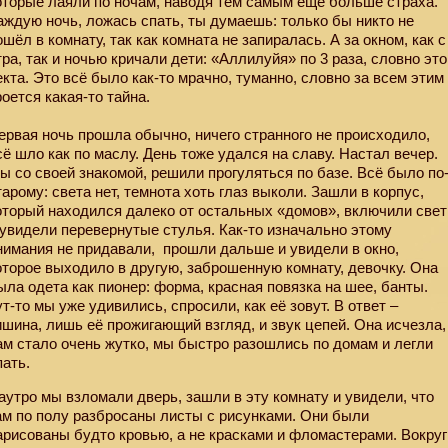
оторые лаяли по ночам, наводя тем самым ещё больше страха.
аждую ночь, ложась спать, ты думаешь: только бы никто не
ошёл в комнату, так как комната не запиралась. А за окном, как с
тра, так и ночью кричали дети: «Аллилуйя» по 3 раза, словно это
екта. Это всё было как-то мрачно, туманно, словно за всем этим
роется какая-то тайна.
ервая ночь прошла обычно, ничего странного не происходило,
сё шло как по маслу. День тоже удался на славу. Настал вечер.
ы со своей знакомой, решили прогуляться по базе. Всё было по
тарому: света нет, темнота хоть глаз выколи. Зашли в корпус,
оторый находился далеко от остальных «домов», включили свет
 увидели перевернутые стулья. Как-то изначально этому
нимания не придавали,
прошли дальше и увидели в окно,
оторое выходило в другую, заброшенную комнату, девочку. Она
ыла одета как пионер: форма, красная повязка на шее, банты.
ут-то мы уже удивились, спросили, как её зовут. В ответ –
ишина, лишь её прожигающий взгляд, и звук цепей. Она исчезла,
ам стало очень жутко, мы быстро разошлись по домам и легли
пать.
аутро мы взломали дверь, зашли в эту комнату и увидели, что
ам по полу разбросаны листы с рисунками. Они были
арисованы будто кровью, а не красками и фломастерами. Вокруг