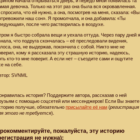
крипом начала открываться дверь, и передо мной появилась та
амая девочка. Только на этот раз она была вся окровавленная.
 спросила, что ей нужно, а она, посмотрев на меня, сказала: «Вы
отревожили наш сон». Я промолчала, и она добавила: «Ты
ледующая», после чего растворилась в воздухе.
тром я быстро собрала вещи и уехала оттуда. Через пару дней 
знала, что подруга скончалась – её преследовали видения,
олоса, она, не выдержав, покончила с собой. Никто мне не
оверил, кому я рассказала эту страшную историю, надеюсь,
оть кто-то мне поверит. А если нет – съездите сами и ощутите
се на себе.
втор: SVNML
онравилась история? Поддержите автора, рассказав о ней
рузьям с помощью соцсетей или мессенджеров! Если Вы знаете
сторию получше, обязательно
присылайте её нам
(
регистрация
ля этого не требуется
).
рокомментируйте, пожалуйста, эту историю
регистрация не нужна):