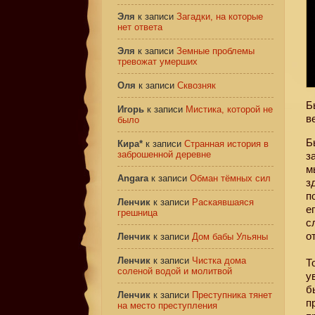
Эля
к записи
Загадки, на которые
нет ответа
Эля
к записи
Земные проблемы
тревожат умерших
Оля
к записи
Сквозняк
Б
Игорь
к записи
Мистика, которой не
в
было
Б
Кира*
к записи
Странная история в
заброшенной деревне
з
м
Angara
к записи
Обман тёмных сил
з
п
Ленчик
к записи
Раскаявшаяся
е
грешница
с
о
Ленчик
к записи
Дом бабы Ульяны
Ленчик
к записи
Чистка дома
Т
соленой водой и молитвой
у
б
Ленчик
к записи
Преступника тянет
п
на место преступления