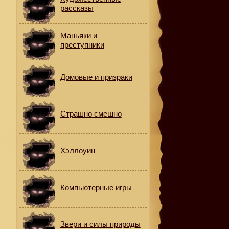
рассказы
Маньяки и
преступники
Домовые и призраки
Страшно смешно
Хэллоуин
Компьютерные игры
Звери и силы природы