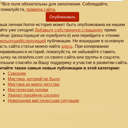
*Все поля обязательны для заполнения. Соблюдайте,
пожалуйста,
правила сайта
.
Опубликовать
аша личная horror-история может быть опубликована на нашем
айте уже сегодня!
Добавьте собственную страшилку
прямо
ейчас (
регистрация не требуется
) или перейдите к чтению
редыдущей
/следующей
публикации. Не вошедшие в основную
асть сайта статьи можно найти
здесь
. При копировании
онравившихся историй, пожалуйста, не забывайте ставить
сылку на strashno.com со своего сайта или группы в соцсети.
ольшое спасибо за Вашу поддержку и участие в развитии сайта.
итайте также самые новые публикации в этой категории:
Сквозняк
Мистика, которой не было
Мистика из моего детства
Мистическая голова
Увидел покойную соседку
Новогодняя мистичесская ситуация