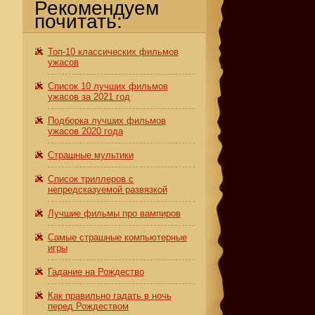
Рекомендуем
почитать:
Топ-10 классических фильмов
ужасов
Список 10 лучших фильмов
ужасов за 2021 год
Подборка лучших фильмов
ужасов 2020 года
Страшные мультики
Список триллеров с
непредсказуемой развязкой
Лучшие фильмы про вампиров
Самые страшные компьютерные
игры
Гадание на Рождество
Как правильно гадать в ночь
перед Рождеством