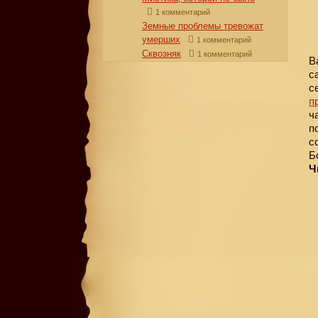
1 комментарий
Земные проблемы тревожат
умерших
1 комментарий
Сквозняк
1 комментарий
В
с
с
п
ч
п
с
Б
Ч