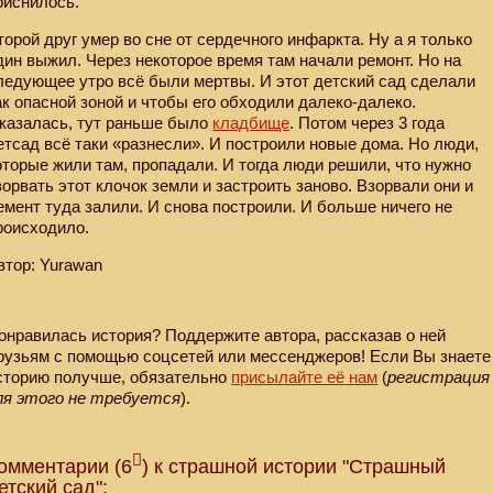
риснилось.
торой друг умер во сне от сердечного инфаркта. Ну а я только
дин выжил. Через некоторое время там начали ремонт. Но на
ледующее утро всё были мертвы. И этот детский сад сделали
ак опасной зоной и чтобы его обходили далеко-далеко.
казалась, тут раньше было
кладбище
. Потом через 3 года
етсад всё таки «разнесли». И построили новые дома. Но люди,
оторые жили там, пропадали. И тогда люди решили, что нужно
зорвать этот клочок земли и застроить заново. Взорвали они и
емент туда залили. И снова построили. И больше ничего не
роисходило.
втор: Yurawan
онравилась история? Поддержите автора, рассказав о ней
рузьям с помощью соцсетей или мессенджеров! Если Вы знаете
сторию получше, обязательно
присылайте её нам
(
регистрация
ля этого не требуется
).
омментарии (6
) к страшной истории "Страшный
етский сад":