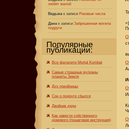
любят жалоб
T
Ведьма
к записи
Роковые числа
=
Дана
к записи
Заброшенная могила
подруги
П
О
Популярные
с
публикации:
в
О
Все фаталити Mortal Kombat
А
Самые страшные вулканы
планеты Земля
И
Дух покойницы
О
И
Сон о подруге сбылся
К
Двойник дяди
Ч
Как завести собственного
О
домового (пошаговая инструкция)
Л