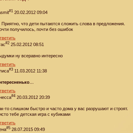
#1
asmit
20.02.2012 09:04
) Приятно, что дети пытаются сложить слова в предложения.
очти получилось, почти без ошибок
тветить
#2
тас
25.02.2012 08:51
ыдумки ну всеравно интересно
тветить
#3
лиса
11.03.2012 11:38
нтересненько
…
тветить
#4
несса
20.03.2012 20:39
ак-то слишком быстро и часто дома у вас разрушают и строят.
исто тебе детская игра с кубиками
тветить
#5
ена
28.07.2015 09:49