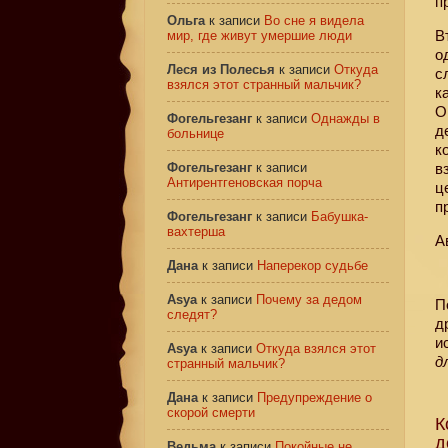
п
Ольга
к записи
Во сне я видела
В
мир, где живут умершие люди
о
Леся из Полесья
к записи
Откуда
с
взялся этот странный мальчик?
к
О
Фогельгезанг
к записи
Однажды в
д
больнице
к
Фогельгезанг
к записи
в
Антирентгеновская порча
ц
п
Фогельгезанг
к записи
Бабушка-
вахтерша
А
Дана
к записи
Наперекор судьбе
Asya
к записи
Почему за дедом
П
следят?
д
и
Asya
к записи
Откуда взялся этот
д
странный мальчик?
Дана
к записи
Предупреждение о
скорой смерти
К
д
Ведьма
к записи
Покойные не