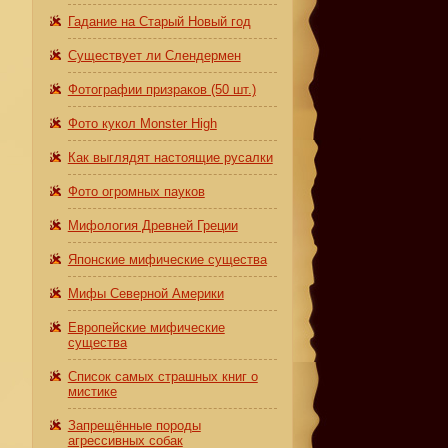
Гадание на Старый Новый год
Существует ли Слендермен
Фотографии призраков (50 шт.)
Фото кукол Monster High
Как выглядят настоящие русалки
Фото огромных пауков
Мифология Древней Греции
Японские мифические существа
Мифы Северной Америки
Европейские мифические
существа
Список самых страшных книг о
мистике
Запрещённые породы
агрессивных собак