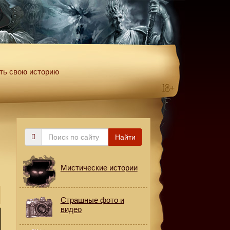
ть свою историю
Поиск
Найти
по
сайту
Мистические истории
Страшные фото и
видео