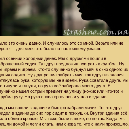
ыло это очень давно. И случилось это со мной. Верьте или не
ерьте — для меня это было по-настоящему ужасно.
ыл осенний холодный денёк. Мы с друзьями пошли в
аброшенный садик. Тут друг предложил поиграть в футбол. Ну
ы играем и играем. Кто-то случайно буцнул мяч в окно одного из
дания садика. Ну друг решил забрать мяч, как вдруг из здания
отянулась рука, которую мы не видели. Рука схватила друга, мы
го тянули и тянули, но рука всё забирала моего друга. Я
лучайно нашёл острый предмет на улицу (ножик или что-то) и
трубил руку. Но рука снова срослась и ушла в здание.
огда мы вошли в здание и быстро забрали мячик. То, что друг
видел в здании до сих пор сидит в психушки. Внутри здания всё
ыло облито кровью. Мы тоже были в шоке, но не так. Когда
мы
ришли домой и легли спать, нам снова то, что с нами произошло,