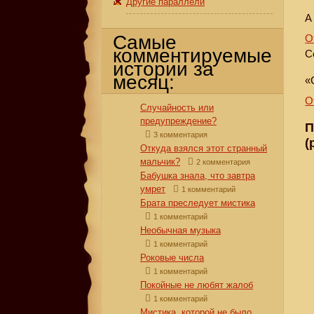
Другие параллели
А
Самые
О
комментируемые
С
истории за
месяц:
«
О
Случайность или
предупреждение?
П
3 комментария
(
Откуда взялся этот странный
мальчик?
2 комментария
Бабушка знала, что завтра
умрет
1 комментарий
Брата преследует мистика
1 комментарий
Необычная музыка
1 комментарий
Роковые числа
1 комментарий
Покойные не любят жалоб
1 комментарий
Мистика, которой не было