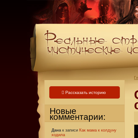
Г
Рассказать историю
Новые
комментарии:
Дана
к записи
Как мама к колдуну
ходила