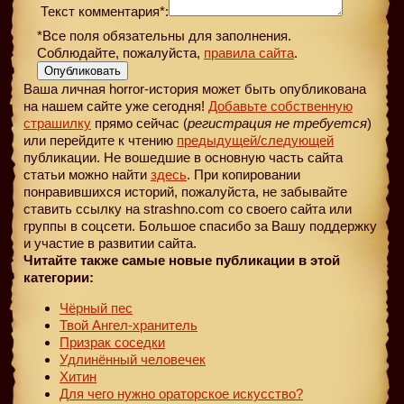
Текст комментария*:
*Все поля обязательны для заполнения.
Соблюдайте, пожалуйста,
правила сайта
.
Опубликовать
Ваша личная horror-история может быть опубликована
на нашем сайте уже сегодня!
Добавьте собственную
страшилку
прямо сейчас (
регистрация не требуется
)
или перейдите к чтению
предыдущей
/следующей
публикации. Не вошедшие в основную часть сайта
статьи можно найти
здесь
. При копировании
понравившихся историй, пожалуйста, не забывайте
ставить ссылку на strashno.com со своего сайта или
группы в соцсети. Большое спасибо за Вашу поддержку
и участие в развитии сайта.
Читайте также самые новые публикации в этой
категории:
Чёрный пес
Твой Ангел-хранитель
Призрак соседки
Удлинённый человечек
Хитин
Для чего нужно ораторское искусство?