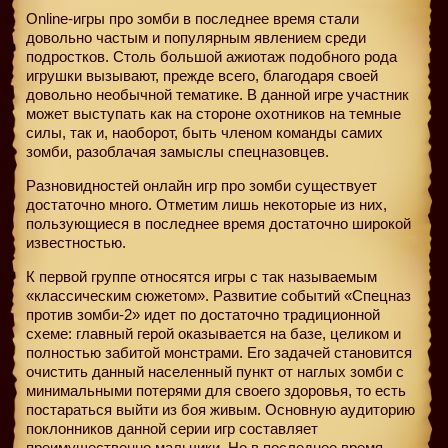
Online-игры про зомби в последнее время стали
довольно частым и популярным явлением среди
подростков. Столь большой ажиотаж подобного рода
игрушки вызывают, прежде всего, благодаря своей
довольно необычной тематике. В данной игре участник
может выступать как на стороне охотников на темные
силы, так и, наоборот, быть членом команды самих
зомби, разоблачая замыслы спецназовцев.
Разновидностей онлайн игр про зомби существует
достаточно много. Отметим лишь некоторые из них,
пользующиеся в последнее время достаточно широкой
известностью.
К первой группе относятся игры с так называемым
«классическим сюжетом». Развитие событий «Спецназ
против зомби-2» идет по достаточно традиционной
схеме: главный герой оказывается на базе, целиком и
полностью забитой монстрами. Его задачей становится
очистить данный населенный пункт от наглых зомби с
минимальными потерями для своего здоровья, то есть
постараться выйти из боя живым. Основную аудиторию
поклонников данной серии игр составляет
преимущественно мальчики. Но в последнее время