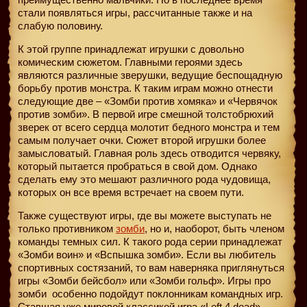
стали появляться игры, рассчитанные также и на
слабую половину.
К этой группе принадлежат игрушки с довольно
комическим сюжетом. Главными героями здесь
являются различные зверушки, ведущие беспощадную
борьбу против монстра. К таким играм можно отнести
следующие две – «Зомби против хомяка» и «Червячок
против зомби». В первой игре смешной толстобрюхий
зверек от всего сердца молотит бедного монстра и тем
самым получает очки. Сюжет второй игрушки более
замысловатый. Главная роль здесь отводится червяку,
который пытается пробраться в свой дом. Однако
сделать ему это мешают различного рода чудовища,
которых он все время встречает на своем пути.
Также существуют игры, где вы можете выступать не
только противником
зомби
, но и, наоборот, быть членом
команды темных сил. К такого рода серии принадлежат
«Зомби воин» и «Вспышка зомби». Если вы любитель
спортивных состязаний, то вам наверняка приглянуться
игры «Зомби бейсбол» или «Зомби гольф». Игры про
зомби
особенно подойдут поклонникам командных игр.
Ставшая уже мировой классикой игра «Left 4 dead»