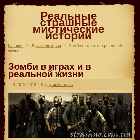
Реальные
страшные
мистические
истории
Главная
Другие истории
Зомби в играх и в реальной
жизни
Зомби в играх и в
реальной жизни
10.10.2012
Другие истории