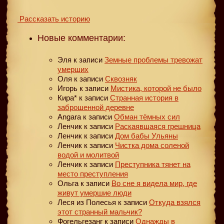
Рассказать историю
Новые комментарии:
Эля
к записи
Земные проблемы тревожат
умерших
Оля
к записи
Сквозняк
Игорь
к записи
Мистика, которой не было
Кира*
к записи
Странная история в
заброшенной деревне
Angara
к записи
Обман тёмных сил
Ленчик
к записи
Раскаявшаяся грешница
Ленчик
к записи
Дом бабы Ульяны
Ленчик
к записи
Чистка дома соленой
водой и молитвой
Ленчик
к записи
Преступника тянет на
место преступления
Ольга
к записи
Во сне я видела мир, где
живут умершие люди
Леся из Полесья
к записи
Откуда взялся
этот странный мальчик?
Фогельгезанг
к записи
Однажды в