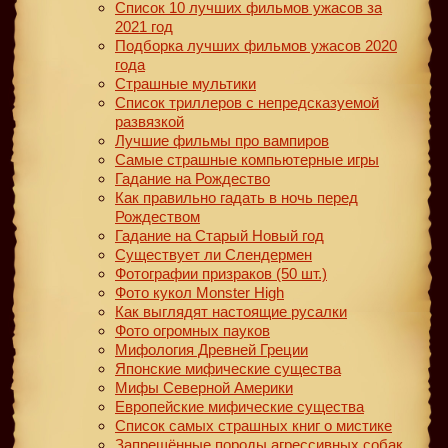
Список 10 лучших фильмов ужасов за
2021 год
Подборка лучших фильмов ужасов 2020
года
Страшные мультики
Список триллеров с непредсказуемой
развязкой
Лучшие фильмы про вампиров
Самые страшные компьютерные игры
Гадание на Рождество
Как правильно гадать в ночь перед
Рождеством
Гадание на Старый Новый год
Существует ли Слендермен
Фотографии призраков (50 шт.)
Фото кукол Monster High
Как выглядят настоящие русалки
Фото огромных пауков
Мифология Древней Греции
Японские мифические существа
Мифы Северной Америки
Европейские мифические существа
Список самых страшных книг о мистике
Запрещённые породы агрессивных собак