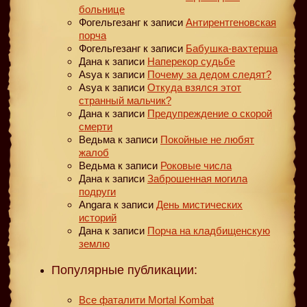
больнице
Фогельгезанг
к записи
Антирентгеновская
порча
Фогельгезанг
к записи
Бабушка-вахтерша
Дана
к записи
Наперекор судьбе
Asya
к записи
Почему за дедом следят?
Asya
к записи
Откуда взялся этот
странный мальчик?
Дана
к записи
Предупреждение о скорой
смерти
Ведьма
к записи
Покойные не любят
жалоб
Ведьма
к записи
Роковые числа
Дана
к записи
Заброшенная могила
подруги
Angara
к записи
День мистических
историй
Дана
к записи
Порча на кладбищенскую
землю
Популярные публикации:
Все фаталити Mortal Kombat