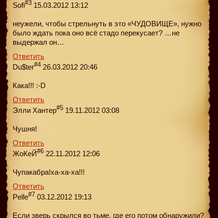
#3
Sofi
15.03.2012 13:12
неужели, чтобы стрельнуть в это «ЧУДОВИЩЕ», нужно
было ждать пока оно всё стадо перекусает? …не
выдержал он…
Ответить
#4
Du$ter
26.03.2012 20:46
Кака!!! :-D
Ответить
#5
Элли Хантер
19.11.2012 03:08
Чушня!
Ответить
#6
ЖоКеЙ
22.11.2012 12:06
Чупакабра!ха-ха-ха!!!
Ответить
#7
Pelle
03.12.2012 19:13
Если зверь скрылся во тьме, где его потом обнаружили?