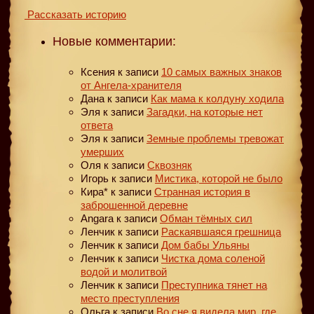
Рассказать историю
Новые комментарии:
Ксения
к записи
10 самых важных знаков
от Ангела-хранителя
Дана
к записи
Как мама к колдуну ходила
Эля
к записи
Загадки, на которые нет
ответа
Эля
к записи
Земные проблемы тревожат
умерших
Оля
к записи
Сквозняк
Игорь
к записи
Мистика, которой не было
Кира*
к записи
Странная история в
заброшенной деревне
Angara
к записи
Обман тёмных сил
Ленчик
к записи
Раскаявшаяся грешница
Ленчик
к записи
Дом бабы Ульяны
Ленчик
к записи
Чистка дома соленой
водой и молитвой
Ленчик
к записи
Преступника тянет на
место преступления
Ольга
к записи
Во сне я видела мир, где