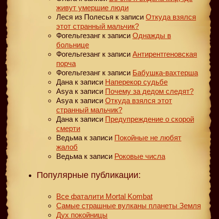
живут умершие люди
Леся из Полесья
к записи
Откуда взялся
этот странный мальчик?
Фогельгезанг
к записи
Однажды в
больнице
Фогельгезанг
к записи
Антирентгеновская
порча
Фогельгезанг
к записи
Бабушка-вахтерша
Дана
к записи
Наперекор судьбе
Asya
к записи
Почему за дедом следят?
Asya
к записи
Откуда взялся этот
странный мальчик?
Дана
к записи
Предупреждение о скорой
смерти
Ведьма
к записи
Покойные не любят
жалоб
Ведьма
к записи
Роковые числа
Популярные публикации:
Все фаталити Mortal Kombat
Самые страшные вулканы планеты Земля
Дух покойницы