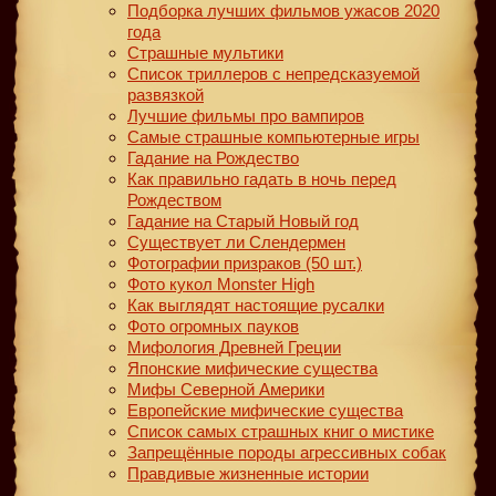
Подборка лучших фильмов ужасов 2020
года
Страшные мультики
Список триллеров с непредсказуемой
развязкой
Лучшие фильмы про вампиров
Самые страшные компьютерные игры
Гадание на Рождество
Как правильно гадать в ночь перед
Рождеством
Гадание на Старый Новый год
Существует ли Слендермен
Фотографии призраков (50 шт.)
Фото кукол Monster High
Как выглядят настоящие русалки
Фото огромных пауков
Мифология Древней Греции
Японские мифические существа
Мифы Северной Америки
Европейские мифические существа
Список самых страшных книг о мистике
Запрещённые породы агрессивных собак
Правдивые жизненные истории