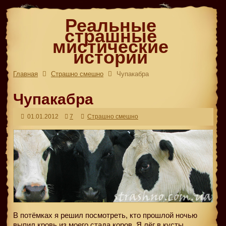
Реальные
страшные
мистические
истории
Главная
Страшно смешно
Чупакабра
Чупакабра
01.01.2012
7
Страшно смешно
В потёмках я решил посмотреть, кто прошлой ночью
выпил кровь из моего стада коров. Я лёг в кусты,