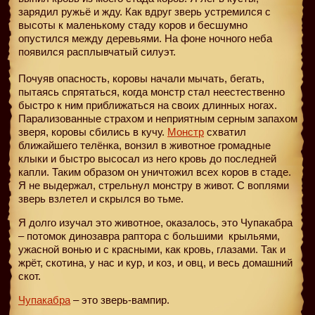
зарядил ружьё и жду. Как вдруг зверь устремился с
высоты к маленькому стаду коров и бесшумно
опустился между деревьями. На фоне ночного неба
появился расплывчатый силуэт.
Почуяв опасность, коровы начали мычать, бегать,
пытаясь спрятаться, когда монстр стал неестественно
быстро к ним приближаться на своих длинных ногах.
Парализованные страхом и неприятным серным запахом
зверя, коровы сбились в кучу.
Монстр
схватил
ближайшего телёнка, вонзил в животное громадные
клыки и быстро высосал из него кровь до последней
капли. Таким образом он уничтожил всех коров в стаде.
Я не выдержал, стрельнул монстру в живот. С воплями
зверь взлетел и скрылся во тьме.
Я долго изучал это животное, оказалось, это Чупакабра
– потомок динозавра раптора с большими
крыльями,
ужасной вонью и с красными, как кровь, глазами. Так и
жрёт, скотина, у нас и кур, и коз, и овц, и весь домашний
скот.
Чупакабра
– это зверь-вампир.