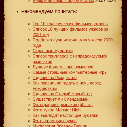
Верю и не верю в порчу и сглаз
25.07.2026
Рекомендуем почитать:
Топ-10 классических фильмов ужасов
Список 10 лучших фильмов ужасов за
2021 год
Подборка лучших фильмов ужасов 2020
года
Страшные мультики
Список триллеров с непредсказуемой
развязкой
Лучшие фильмы про вампиров
Самые страшные компьютерные игры
Гадание на Рождество
Как правильно гадать в ночь перед
Рождеством
Гадание на Старый Новый год
Существует ли Слендермен
Фотографии призраков (50 шт.)
Фото кукол Monster High
Как выглядят настоящие русалки
Фото огромных пауков
Мифология Древней Греции