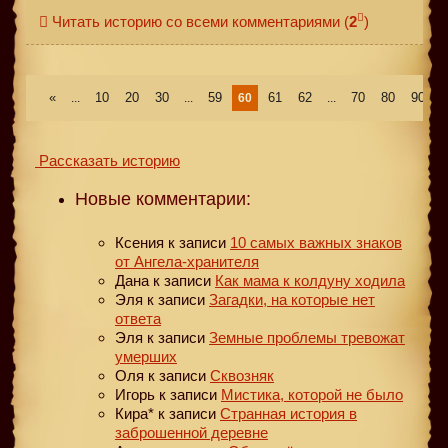
Читать историю со всеми комментариями
(
2
)
«
10
20
30
59
61
62
70
80
90
...
...
60
...
..
Рассказать историю
Новые комментарии:
Ксения
к записи
10 самых важных знаков
от Ангела-хранителя
Дана
к записи
Как мама к колдуну ходила
Эля
к записи
Загадки, на которые нет
ответа
Эля
к записи
Земные проблемы тревожат
умерших
Оля
к записи
Сквозняк
Игорь
к записи
Мистика, которой не было
Кира*
к записи
Странная история в
заброшенной деревне