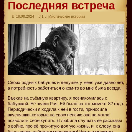
Последняя встреча
18.08.2024
1
Мистические истории
Своих родных бабушек и дедушек у меня уже давно нет,
а потребность заботиться о ком-то во мне была всегда.
Въехав на съёмную квартиру, я познакомилась с
бабушкой. Её звали Рая. Ей было на тот момент 82 года.
Периодически я ходила к ней в гости, приносила
вкусняшки, которые на свою пенсию она не могла
позволить себе купить. Я любила слушать её рассказы
о войне, про её прожитую долгую жизнь, и, к слову, она
была очень набожным человеком! Читала молитвы