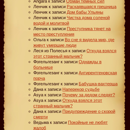
Angara
к записи
Обман тёмных сил
Ленчик
к записи
Раскаявшаяся грешница
Ленчик
к записи
Дом бабы Ульяны
Ленчик
к записи
Чистка дома соленой
водой и молитвой
Ленчик
к записи
Преступника тянет на
место преступления
Ольга
к записи
Во сне я видела мир, где
живут умершие люди
Леся из Полесья
к записи
Откуда взялся
этот странный мальчик?
Фогельгезанг
к записи
Однажды в
больнице
Фогельгезанг
к записи
Антирентгеновская
порча
Фогельгезанг
к записи
Бабушка-вахтерша
Дана
к записи
Наперекор судьбе
Asya
к записи
Почему за дедом следят?
Asya
к записи
Откуда взялся этот
странный мальчик?
Дана
к записи
Предупреждение о скорой
смерти
Ведьма
к записи
Покойные не любят
жалоб