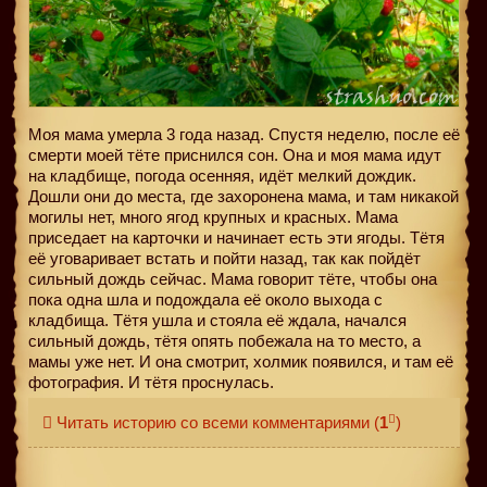
Моя мама умерла 3 года назад. Спустя неделю, после её
смерти моей тёте приснился сон. Она и моя мама идут
на кладбище, погода осенняя, идёт мелкий дождик.
Дошли они до места, где захоронена мама, и там никакой
могилы нет, много ягод крупных и красных. Мама
приседает на карточки и начинает есть эти ягоды. Тётя
еë уговаривает встать и пойти назад, так как пойдёт
сильный дождь сейчас. Мама говорит тёте, чтобы она
пока одна шла и подождала еë около выхода с
кладбища. Тётя ушла и стояла еë ждала, начался
сильный дождь, тётя опять побежала на то место, а
мамы уже нет. И она смотрит, холмик появился, и там еë
фотография. И тётя проснулась.
Читать историю со всеми комментариями
(
1
)