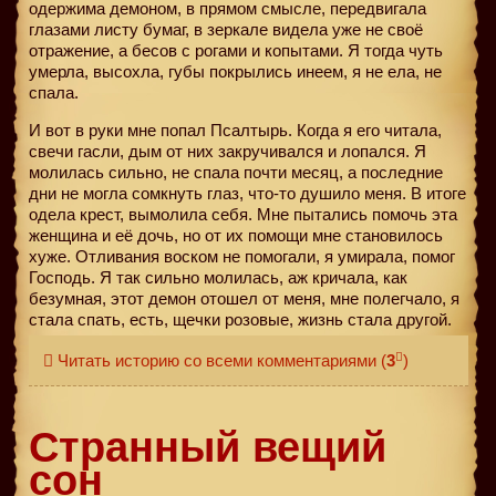
одержима демоном, в прямом смысле, передвигала
глазами листу бумаг, в зеркале видела уже не своё
отражение, а бесов с рогами и копытами. Я тогда чуть
умерла, высохла, губы покрылись инеем, я не ела, не
спала.
И вот в руки мне попал Псалтырь. Когда я его читала,
свечи гасли, дым от них закручивался и лопался. Я
молилась сильно, не спала почти месяц, а последние
дни не могла сомкнуть глаз, что-то душило меня. В итоге
одела крест, вымолила себя. Мне пытались помочь эта
женщина и её дочь, но от их помощи мне становилось
хуже. Отливания воском не помогали, я умирала, помог
Господь. Я так сильно молилась, аж кричала, как
безумная, этот демон отошел от меня, мне полегчало, я
стала спать, есть, щечки розовые, жизнь стала другой.
Читать историю со всеми комментариями
(
3
)
Странный вещий
сон