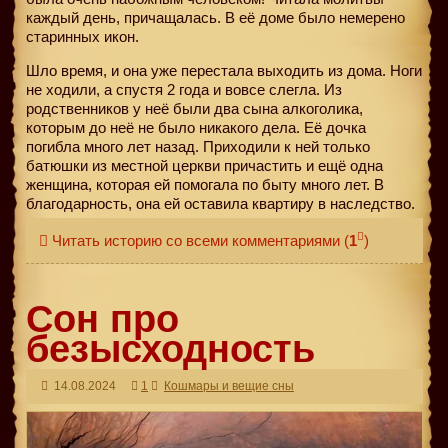
каждый день, причащалась. В её доме было немерено
старинных икон.
Шло время, и она уже перестала выходить из дома. Ноги
не ходили, а спустя 2 года и вовсе слегла. Из
родственников у неё были два сына алкоголика,
которым до неё не было никакого дела. Её дочка
погибла много лет назад. Приходили к ней только
батюшки из местной церкви причастить и ещё одна
женщина, которая ей помогала по быту много лет. В
благодарность, она ей оставила квартиру в наследство.
Читать историю со всеми комментариями
(
1
)
Сон про
безысходность
14.08.2024
1
Кошмары и вещие сны