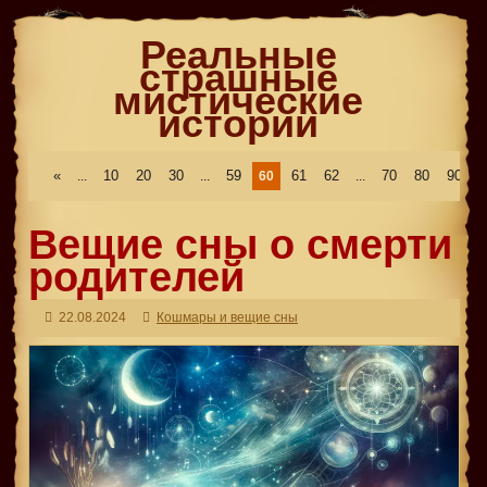
Реальные
страшные
мистические
истории
«
10
20
30
59
61
62
70
80
90
...
...
60
...
..
Вещие сны о смерти
родителей
22.08.2024
Кошмары и вещие сны