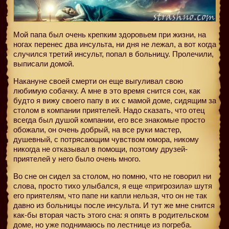
Мой папа был очень крепким здоровьем при жизни, на
ногах перенес два инсульта, ни дня не лежал, а вот когда
случился третий инсульт, попал в больницу. Пролечили,
выписали домой.
Накануне своей смерти он еще выгуливал свою
любимую собачку. А мне в это время снится сон, как
будто я вижу своего папу в их с мамой доме, сидящим за
столом в компании приятелей. Надо сказать, что отец
всегда был душой компании, его все знакомые просто
обожали, он очень добрый, на все руки мастер,
душевный, с потрясающим чувством юмора, никому
никогда не отказывал в помощи, поэтому друзей-
приятелей у него было очень много.
Во сне он сидел за столом, но помню, что не говорил ни
слова, просто тихо улыбался, я еще «пригрозила» шутя
его приятелям, что папе ни капли нельзя, что он не так
давно из больницы после инсульта. И тут же мне снится
как-бы вторая часть этого сна: я опять в родительском
доме, но уже поднимаюсь по лестнице из погреба.