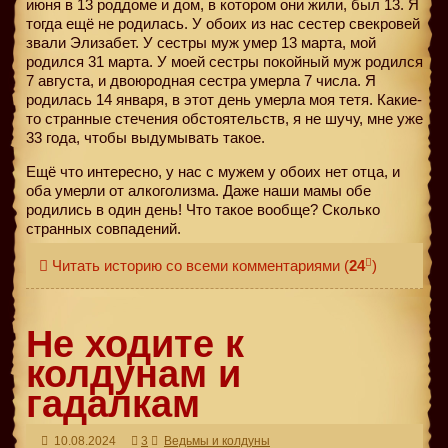
июня в 13 роддоме и дом, в котором они жили, был 13. Я
тогда ещё не родилась. У обоих из нас сестер свекровей
звали Элизабет. У сестры муж умер 13 марта, мой
родился 31 марта. У моей сестры покойный муж родился
7 августа, и двоюродная сестра умерла 7 числа. Я
родилась 14 января, в этот день умерла моя тетя. Какие-
то странные стечения обстоятельств, я не шучу, мне уже
33 года, чтобы выдумывать такое.
Ещё что интересно, у нас с мужем у обоих нет отца, и
оба умерли от алкоголизма. Даже наши мамы обе
родились в один день! Что такое вообще? Сколько
странных совпадений.
Читать историю со всеми комментариями
(
24
)
Не ходите к
колдунам и
гадалкам
10.08.2024
3
Ведьмы и колдуны