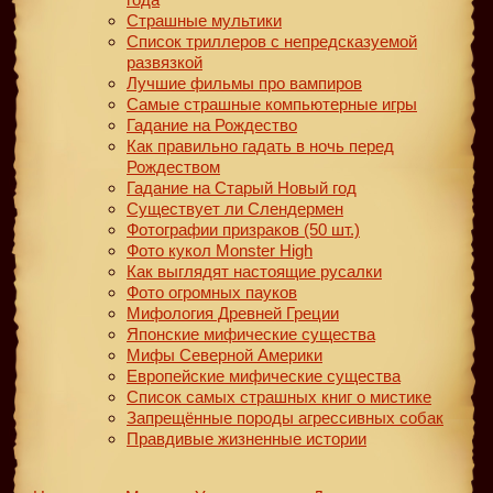
Страшные мультики
Список триллеров с непредсказуемой
развязкой
Лучшие фильмы про вампиров
Самые страшные компьютерные игры
Гадание на Рождество
Как правильно гадать в ночь перед
Рождеством
Гадание на Старый Новый год
Существует ли Слендермен
Фотографии призраков (50 шт.)
Фото кукол Monster High
Как выглядят настоящие русалки
Фото огромных пауков
Мифология Древней Греции
Японские мифические существа
Мифы Северной Америки
Европейские мифические существа
Список самых страшных книг о мистике
Запрещённые породы агрессивных собак
Правдивые жизненные истории