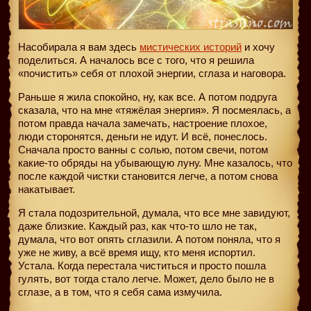
Насобирала я вам здесь
мистических историй
и хочу
поделиться. А началось все с того, что я решила
«почистить» себя от плохой энергии, сглаза и наговора.
Раньше я жила спокойно, ну, как все. А потом подруга
сказала, что на мне «тяжёлая энергия». Я посмеялась, а
потом правда начала замечать, настроение плохое,
люди сторонятся, деньги не идут. И всё, понеслось.
Сначала просто ванны с солью, потом свечи, потом
какие-то обряды на убывающую луну. Мне казалось, что
после каждой чистки становится легче, а потом снова
накатывает.
Я стала подозрительной, думала, что все мне завидуют,
даже близкие. Каждый раз, как что-то шло не так,
думала, что вот опять сглазили. А потом поняла, что я
уже не живу, а всё время ищу, кто меня испортил.
Устала. Когда перестала чиститься и просто пошла
гулять, вот тогда стало легче. Может, дело было не в
сглазе, а в том, что я себя сама измучила.