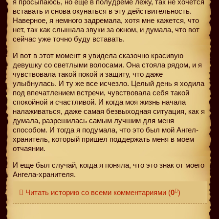
я просыпаюсь, но еще в полудреме лежу, так не хочется
вставать и снова окунаться в эту действительность.
Наверное, я немного задремала, хотя мне кажется, что
нет, так как слышала звуки за окном, и думала, что вот
сейчас уже точно буду вставать.
И вот в этот момент я увидела сказочно красивую
девушку со светлыми волосами. Она стояла рядом, и я
чувствовала такой покой и защиту, что даже
улыбнулась. И ту же все исчезло. Целый день я ходила
под впечатлением встречи, чувствовала себя такой
спокойной и счастливой. И когда моя жизнь начала
налаживаться, даже самая безвыходная ситуация, как я
думала, разрешилась самым лучшим для меня
способом. И тогда я подумала, что это был мой Ангел-
хранитель, который пришел поддержать меня в моем
отчаянии.
И еще был случай, когда я поняла, что это знак от моего
Ангела-хранителя.
Читать историю со всеми комментариями
(
0
)