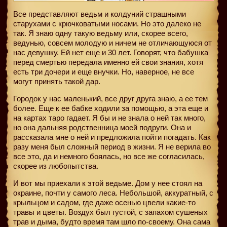
Все представляют ведьм и колдуний страшными
старухами с крючковатыми носами. Но это далеко не
так. Я знаю одну такую ведьму или, скорее всего,
ведунью, совсем молодую и ничем не отличающуюся от
нас девушку. Ей нет еще и 30 лет. Говорят, что бабушка
перед смертью передала именно ей свои знания, хотя
есть три дочери и еще внучки. Но, наверное, не все
могут принять такой дар.
Городок у нас маленький, все друг друга знаю, а ее тем
более. Еще к ее бабке ходили за помощью, а эта еще и
на картах таро гадает. Я бы и не знала о ней так много,
но она дальняя родственница моей подруги. Она и
рассказала мне о ней и предложила пойти погадать. Как
разу меня был сложный период в жизни. Я не верила во
все это, да и немного боялась, но все же согласилась,
скорее из любопытства.
И вот мы приехали к этой ведьме. Дом у нее стоял на
окраине, почти у самого леса. Небольшой, аккуратный, с
крыльцом и садом, где даже осенью цвели какие-то
травы и цветы. Воздух был густой, с запахом сушеных
трав и дыма, будто время там шло по-своему. Она сама