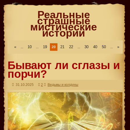
Реальные
страшные
мистические
истории
«
10
19
21
22
30
40
50
»
...
...
20
...
...
Бывают ли сглазы и
порчи?
31.10.2025
2
Ведьмы и колдуны