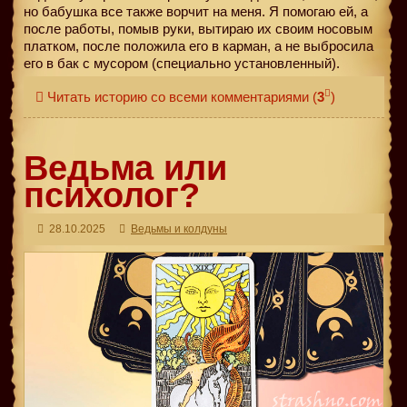
но бабушка все также ворчит на меня. Я помогаю ей, а
после работы, помыв руки, вытираю их своим носовым
платком, после положила его в карман, а не выбросила
его в бак с мусором (специально установленный).
Читать историю со всеми комментариями
(
3
)
Ведьма или
психолог?
28.10.2025
Ведьмы и колдуны