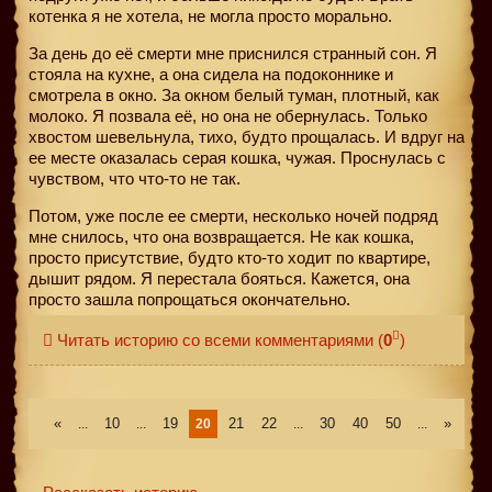
котенка я не хотела, не могла просто морально.
За день до её смерти мне приснился странный сон. Я
стояла на кухне, а она сидела на подоконнике и
смотрела в окно. За окном белый туман, плотный, как
молоко. Я позвала её, но она не обернулась. Только
хвостом шевельнула, тихо, будто прощалась. И вдруг на
ее месте оказалась серая кошка, чужая. Проснулась с
чувством, что что-то не так.
Потом, уже после ее смерти, несколько ночей подряд
мне снилось, что она возвращается. Не как кошка,
просто присутствие, будто кто-то ходит по квартире,
дышит рядом. Я перестала бояться. Кажется, она
просто зашла попрощаться окончательно.
Читать историю со всеми комментариями
(
0
)
«
10
19
21
22
30
40
50
»
...
...
20
...
...