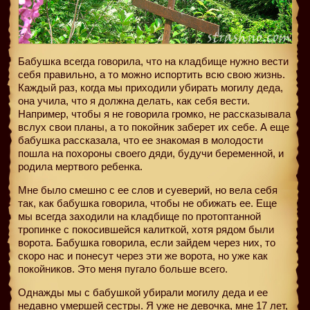
Бабушка всегда говорила, что на кладбище нужно вести
себя правильно, а то можно испортить всю свою жизнь.
Каждый раз, когда мы приходили убирать могилу деда,
она учила, что я должна делать, как себя вести.
Например, чтобы я не говорила громко, не рассказывала
вслух свои планы, а то покойник заберет их себе. А еще
бабушка рассказала, что ее знакомая в молодости
пошла на похороны своего дяди, будучи беременной, и
родила мертвого ребенка.
Мне было смешно с ее слов и суеверий, но вела себя
так, как бабушка говорила, чтобы не обижать ее. Еще
мы всегда заходили на кладбище по протоптанной
тропинке с покосившейся калиткой, хотя рядом были
ворота. Бабушка говорила, если зайдем через них, то
скоро нас и понесут через эти же ворота, но уже как
покойников. Это меня пугало больше всего.
Однажды мы с бабушкой убирали могилу деда и ее
недавно умершей сестры. Я уже не девочка, мне 17 лет,