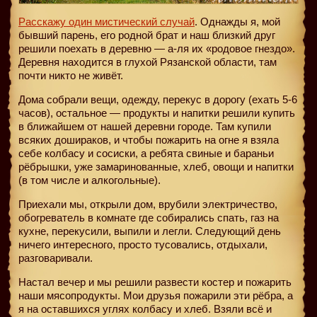
Расскажу один мистический случай
. Однажды я, мой
бывший парень, его родной брат и наш близкий друг
решили поехать в деревню — а-ля их «родовое гнездо».
Деревня находится в глухой Рязанской области, там
почти никто не живёт.
Дома собрали вещи, одежду, перекус в дорогу (ехать 5-6
часов), остальное — продукты и напитки решили купить
в ближайшем от нашей деревни городе. Там купили
всяких дошираков, и чтобы пожарить на огне я взяла
себе колбасу и сосиски, а ребята свиные и бараньи
рёбрышки, уже замаринованные, хлеб, овощи и напитки
(в том числе и алкогольные).
Приехали мы, открыли дом, врубили электричество,
обогреватель в комнате где собирались спать, газ на
кухне, перекусили, выпили и легли. Следующий день
ничего интересного, просто тусовались, отдыхали,
разговаривали.
Настал вечер и мы решили развести костер и пожарить
наши мясопродукты. Мои друзья пожарили эти рёбра, а
я на оставшихся углях колбасу и хлеб. Взяли всё и