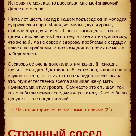
История не моя, как-то рассказал мне мой знакомый.
Далее с его слов.
Жила лет шесть назад в нашем подъезде одна молодая
супружеская пара. Молодые, милые, культурные,
любили друг друга очень. Просто загляденье. Только
детей у них не было. Не потому, что не хотели, а потому,
что жена была не совсем здорова, проблемы с сердцем,
плюс еще проблемы. И поэтому долгое время не могла
забеременеть.
Свекровь её очень допекала этим, каждый приход в
гости — скандал. Доставала её постоянно, так как очень
внуков хотела, поэтому люто ненавидела невестку за
это. Муж естественно всегда защищал жену, мать
начинала манипулировать. Сам часто это слышал, так
как они были моими соседями через стену. Каково было
девушке — не представляю!
Читать историю со всеми комментариями
(
2
)
Странный сосед