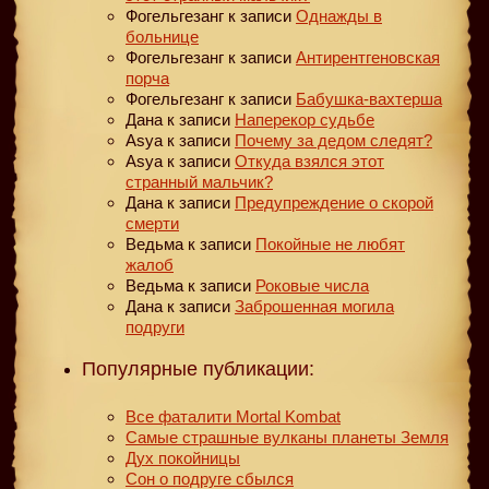
Фогельгезанг
к записи
Однажды в
больнице
Фогельгезанг
к записи
Антирентгеновская
порча
Фогельгезанг
к записи
Бабушка-вахтерша
Дана
к записи
Наперекор судьбе
Asya
к записи
Почему за дедом следят?
Asya
к записи
Откуда взялся этот
странный мальчик?
Дана
к записи
Предупреждение о скорой
смерти
Ведьма
к записи
Покойные не любят
жалоб
Ведьма
к записи
Роковые числа
Дана
к записи
Заброшенная могила
подруги
Популярные публикации:
Все фаталити Mortal Kombat
Самые страшные вулканы планеты Земля
Дух покойницы
Сон о подруге сбылся