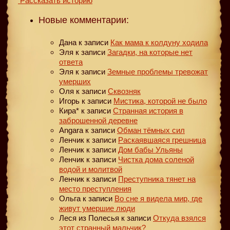
Рассказать историю
Новые комментарии:
Дана
к записи
Как мама к колдуну ходила
Эля
к записи
Загадки, на которые нет
ответа
Эля
к записи
Земные проблемы тревожат
умерших
Оля
к записи
Сквозняк
Игорь
к записи
Мистика, которой не было
Кира*
к записи
Странная история в
заброшенной деревне
Angara
к записи
Обман тёмных сил
Ленчик
к записи
Раскаявшаяся грешница
Ленчик
к записи
Дом бабы Ульяны
Ленчик
к записи
Чистка дома соленой
водой и молитвой
Ленчик
к записи
Преступника тянет на
место преступления
Ольга
к записи
Во сне я видела мир, где
живут умершие люди
Леся из Полесья
к записи
Откуда взялся
этот странный мальчик?