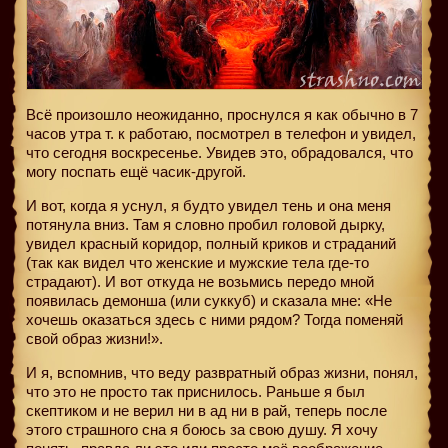
Всё произошло неожиданно, проснулся я как обычно в 7
часов утра т. к работаю, посмотрел в телефон и увидел,
что сегодня воскресенье. Увидев это, обрадовался, что
могу поспать ещё часик-другой.
И вот, когда я уснул, я будто увидел тень и она меня
потянула вниз. Там я словно пробил головой дырку,
увидел красный коридор, полный криков и страданий
(так как видел что женские и мужские тела где-то
страдают). И вот откуда не возьмись передо мной
появилась демонша (или суккуб) и сказала мне: «Не
хочешь оказаться здесь с ними рядом? Тогда поменяй
свой образ жизни!».
И я, вспомнив, что веду развратный образ жизни, понял,
что это не просто так приснилось. Раньше я был
скептиком и не верил ни в ад ни в рай, теперь после
этого страшного сна я боюсь за свою душу. Я хочу