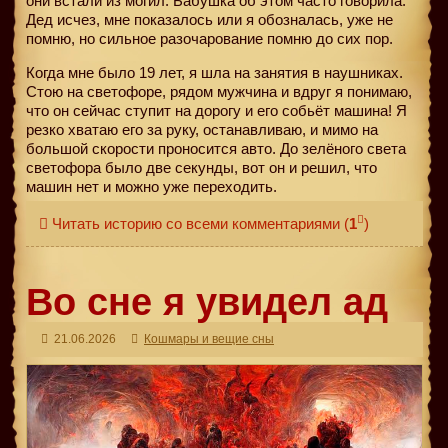
они встали из могил. Бабушка об этом часто говорила.
Дед исчез, мне показалось или я обозналась, уже не
помню, но сильное разочарование помню до сих пор.
Когда мне было 19 лет, я шла на занятия в наушниках.
Стою на светофоре, рядом мужчина и вдруг я понимаю,
что он сейчас ступит на дорогу и его собьёт машина! Я
резко хватаю его за руку, останавливаю, и мимо на
большой скорости проносится авто. До зелёного света
светофора было две секунды, вот он и решил, что
машин нет и можно уже переходить.
Читать историю со всеми комментариями
(
1
)
Во сне я увидел ад
21.06.2026
Кошмары и вещие сны