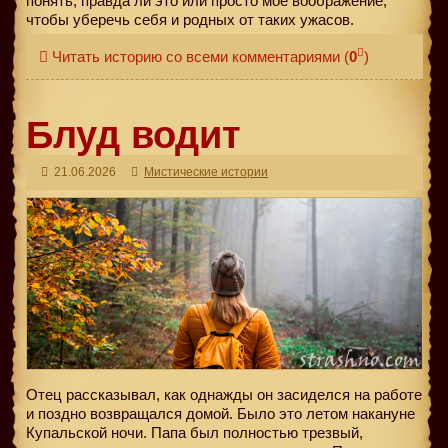
понять, правда ли это или просто моё воображение,
чтобы уберечь себя и родных от таких ужасов.
Читать историю со всеми комментариями
(
0
)
Блуд водит
21.06.2026
Мистические истории
Отец рассказывал, как однажды он засиделся на работе
и поздно возвращался домой. Было это летом накануне
Купальской ночи. Папа был полностью трезвый,