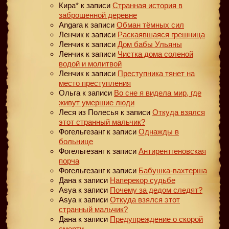
Кира*
к записи
Странная история в
заброшенной деревне
Angara
к записи
Обман тёмных сил
Ленчик
к записи
Раскаявшаяся грешница
Ленчик
к записи
Дом бабы Ульяны
Ленчик
к записи
Чистка дома соленой
водой и молитвой
Ленчик
к записи
Преступника тянет на
место преступления
Ольга
к записи
Во сне я видела мир, где
живут умершие люди
Леся из Полесья
к записи
Откуда взялся
этот странный мальчик?
Фогельгезанг
к записи
Однажды в
больнице
Фогельгезанг
к записи
Антирентгеновская
порча
Фогельгезанг
к записи
Бабушка-вахтерша
Дана
к записи
Наперекор судьбе
Asya
к записи
Почему за дедом следят?
Asya
к записи
Откуда взялся этот
странный мальчик?
Дана
к записи
Предупреждение о скорой
смерти