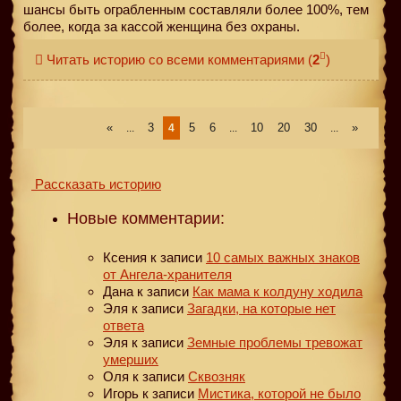
шансы быть ограбленным составляли более 100%, тем
более, когда за кассой женщина без охраны.
Читать историю со всеми комментариями
(
2
)
«
3
5
6
10
20
30
»
...
4
...
...
Рассказать историю
Новые комментарии:
Ксения
к записи
10 самых важных знаков
от Ангела-хранителя
Дана
к записи
Как мама к колдуну ходила
Эля
к записи
Загадки, на которые нет
ответа
Эля
к записи
Земные проблемы тревожат
умерших
Оля
к записи
Сквозняк
Игорь
к записи
Мистика, которой не было