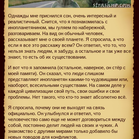
Однажды мне приснился сон, очень интересный и
реалистичный. Снится, что я познакомилась с
инопланетянином, мы гуляем по набережной,
разговариваем. На вид он обычный человек,
рассказывает мне о своей планете. Я спросила, а что
если я все это расскажу всем? Он ответил, что то, что
нельзя знать людям, я забуду, а остальное и так уже все
знают, то есть об их существовании.
И вот что я запомнила (остальное, наверное, он стёр с
моей памяти). Он сказал, что люди слишком
представляют инопланетян какими-то чудовищами или,
наоборот, всесильными существами. На самом деле у
каждой цивилизации свой путь, свои ошибки и свои
проблемы. Нет такого, что кто-то знает абсолютно всё.
Я спросила, почему они не выходят на связь
официально. Он улыбнулся и ответил, что
человечество само еще не может договориться между
собой, постоянно делит людей на своих и чужих. А
знакомство с другими мирами только добавило бы
новых поводов для конфликтов.