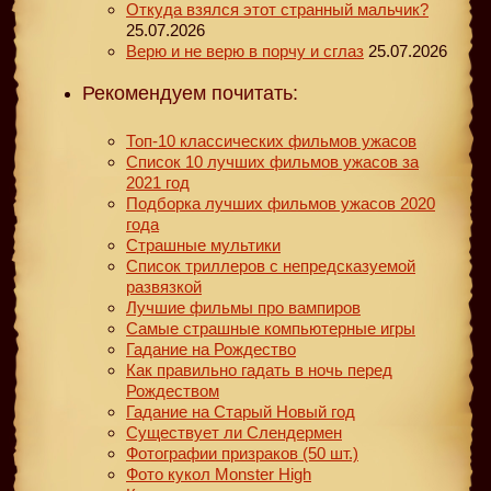
Откуда взялся этот странный мальчик?
25.07.2026
Верю и не верю в порчу и сглаз
25.07.2026
Рекомендуем почитать:
Топ-10 классических фильмов ужасов
Список 10 лучших фильмов ужасов за
2021 год
Подборка лучших фильмов ужасов 2020
года
Страшные мультики
Список триллеров с непредсказуемой
развязкой
Лучшие фильмы про вампиров
Самые страшные компьютерные игры
Гадание на Рождество
Как правильно гадать в ночь перед
Рождеством
Гадание на Старый Новый год
Существует ли Слендермен
Фотографии призраков (50 шт.)
Фото кукол Monster High