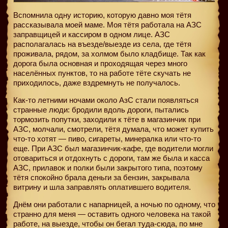
Вспомнила одну историю, которую давно моя тётя
рассказывала моей маме. Моя тётя работала на АЗС
заправщицей и кассиром в одном лице. АЗС
располагалась на въезде/выезде из села, где тётя
проживала, рядом, за холмом было кладбище. Так как
дорога была основная и проходящая через много
населённых пунктов, то на работе тёте скучать не
приходилось, даже вздремнуть не получалось.
Как-то летними ночами около АзС стали появляться
странные люди: бродили вдоль дороги, пытались
тормозить попутки, заходили к тёте в магазинчик при
АЗС, молчали, смотрели, тётя думала, что может купить
что-то хотят — пиво, сигареты, минералка или что-то
еще. При АЗС был магазинчик-кафе, где водители могли
отовариться и отдохнуть с дороги, там же была и касса
АЗС, прилавок и полки были закрытого типа, поэтому
тётя спокойно брала деньги за бензин, закрывала
витрину и шла заправлять оплатившего водителя.
Днём они работали с напарницей, а ночью по одному, что
странно для меня — оставить одного человека на такой
работе, на выезде, чтобы он бегал туда-сюда, по мне