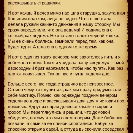
рассказывать страшилки.
И вот каждый вечер мимо нас шла старушка, закутанная
большим платком, лица не видно. Что-то шептала,
делала руками какие-то движения в нашу сторону. Мы
сразу определили, что она ведьма! И ходила она с
клюкой, как ведьма. Не хватало только черной кошки.
Мы ее очень боялись, замирали перед тем, как она
будет идти. А шла она в одном то же время.
И вот в один из таких вечеров мне захотелось пить и я
побежала в дом. Там я и увидела нашу «ведьму» — мой
двоюродный брат наряжался, чтобы нас пугать. Как раз
платок повязывал. Так он нас и пугал недели две.
Больше всего нас тогда страшило все неизвестное.
Стоило чему-то случиться, как мы сразу придумывали
себе мистику. Помню, как однажды поздним вечером
сидели во дворе и рассказывали друг другу истории про
домовых. Вдруг из сарая донесся какой-то скрип и
грохот. Мы переглянулись и решили, что домовой
обиделся, потому что мы о нем говорим. Даже бабушку
позвали, а сами за ее спиной спрятались. Бабушка
спокойно открыла сарай, а оттуда выскочила соседская