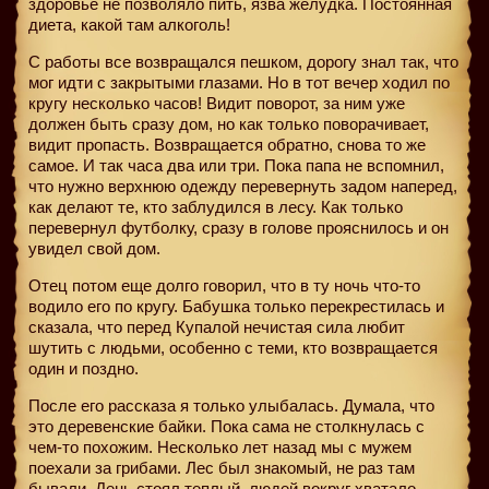
здоровье не позволяло пить, язва желудка. Постоянная
диета, какой там алкоголь!
С работы все возвращался пешком, дорогу знал так, что
мог идти с закрытыми глазами. Но в тот вечер ходил по
кругу несколько часов! Видит поворот, за ним уже
должен быть сразу дом, но как только поворачивает,
видит пропасть. Возвращается обратно, снова то же
самое. И так часа два или три. Пока папа не вспомнил,
что нужно верхнюю одежду перевернуть задом наперед,
как делают те, кто заблудился в лесу. Как только
перевернул футболку, сразу в голове прояснилось и он
увидел свой дом.
Отец потом еще долго говорил, что в ту ночь что-то
водило его по кругу. Бабушка только перекрестилась и
сказала, что перед Купалой нечистая сила любит
шутить с людьми, особенно с теми, кто возвращается
один и поздно.
После его рассказа я только улыбалась. Думала, что
это деревенские байки. Пока сама не столкнулась с
чем-то похожим. Несколько лет назад мы с мужем
поехали за грибами. Лес был знакомый, не раз там
бывали. День стоял теплый, людей вокруг хватало,