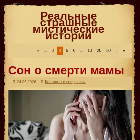
Реальные
страшные
мистические
истории
«
3
5
6
10
20
30
»
...
4
...
...
Сон о смерти мамы
24.06.2026
Кошмары и вещие сны