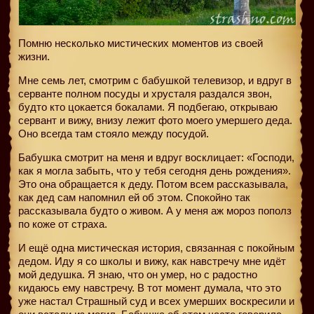
Помню несколько мистических моментов из своей
жизни.
Мне семь лет, смотрим с бабушкой телевизор, и вдруг в
серванте полном посуды и хрусталя раздался звон,
будто кто цокается бокалами. Я подбегаю, открываю
сервант и вижу, внизу лежит фото моего умершего деда.
Оно всегда там стояло между посудой.
Бабушка смотрит на меня и вдруг восклицает: «Господи,
как я могла забыть, что у тебя сегодня день рождения».
Это она обращается к деду. Потом всем рассказывала,
как дед сам напомнил ей об этом. Спокойно так
рассказывала будто о живом. А у меня аж мороз пополз
по коже от страха.
И ещё одна мистическая история, связанная с покойным
дедом. Иду я со школы и вижу, как навстречу мне идёт
мой дедушка. Я знаю, что он умер, но с радостно
кидаюсь ему навстречу. В тот момент думала, что это
уже настал Страшный суд и всех умерших воскресили и