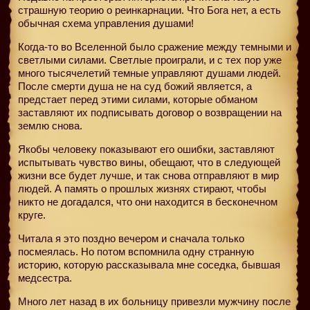
страшную теорию о реинкарнации. Что Бога нет, а есть
обычная схема управления душами!
Когда-то во Вселенной было сражение между темными и
светлыми силами. Светлые проиграли, и с тех пор уже
много тысячелетий темные управляют душами людей.
После смерти душа не на суд божий является, а
предстает перед этими силами, которые обманом
заставляют их подписывать договор о возвращении на
землю снова.
Якобы человеку показывают его ошибки, заставляют
испытывать чувство вины, обещают, что в следующей
жизни все будет лучше, и так снова отправляют в мир
людей. А память о прошлых жизнях стирают, чтобы
никто не догадался, что они находится в бесконечном
круге.
Читала я это поздно вечером и сначала только
посмеялась. Но потом вспомнила одну странную
историю, которую рассказывала мне соседка, бывшая
медсестра.
Много лет назад в их больницу привезли мужчину после