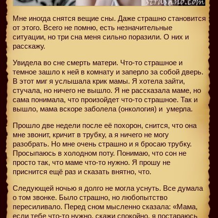
Мне иногда снятся вещие сны. Даже страшно становится
от этого. Всего не помню, есть незначительные
ситуации, но три сна меня сильно поразили. О них и
расскажу.
Увидела во сне смерть матери. Что-то страшное и
темное зашло к ней в комнату и заперло за собой дверь.
В этот миг я услышала крик мамы. Я хотела зайти,
стучала, но ничего не вышло. Я не рассказала маме, но
сама понимала, что произойдет что-то страшное. Так и
вышло, мама вскоре заболела (онкология) и умерла.
Прошло две недели после её похорон, снится, что она
мне звонит, кричит в трубку, а я ничего не могу
разобрать. Но мне очень страшно и я бросаю трубку.
Просыпаюсь в холодном поту. Понимаю, что сон не
просто так, что маме что-то нужно. Я прошу не
приснится ещё раз и сказать внятно, что.
Следующей ночью я долго не могла уснуть. Все думала
о том звонке. Было страшно, но любопытство
пересиливало. Перед сном мысленно сказала: «Мама,
если тебе что-то нужно, скажи спокойно, я постараюсь