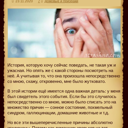
23.11.2020
7
Домовые и призраки
История, которую хочу сейчас поведать, не такая уж и
ужасная. Но опять же с какой стороны посмотреть на
неё. А учитывая то, что она произошла непосредственно
со мною, скажу, откровенно, мне было жутковато.
В этой истории ещё имеется одна важная деталь: у меня
был свидетель этого события. Если бы это случилось
непосредственно со мною, можно было списать это на
множество причин — сонное состояние, похмельный
синдром, галлюцинации, домашние животные и т.д.
Но все эти вышеперечисленные причины абсолютно
исключены. Потому как домашних зверьков на тот