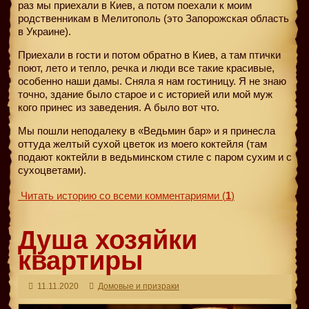
раз мы приехали в Киев, а потом поехали к моим
родственникам в Мелитополь (это Запорожская область
в Украине).
Приехали в гости и потом обратно в Киев, а там птички
поют, лето и тепло, речка и люди все такие красивые,
особенно наши дамы. Сняла я нам гостиницу. Я не знаю
точно, здание было старое и с историей или мой муж
кого принес из заведения. А было вот что.
Мы пошли неподалеку в «Ведьмин бар» и я принесла
оттуда желтый сухой цветок из моего коктейля (там
подают коктейли в ведьминском стиле с паром сухим и с
сухоцветами).
Читать историю со всеми комментариями
(
1
)
Душа хозяйки
квартиры
11.11.2020
Домовые и призраки