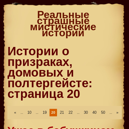
Реальные
страшные
мистические
истории
Истории о
призраках,
домовых и
полтергейсте:
страница 20
«
10
19
21
22
30
40
50
»
...
...
20
...
...