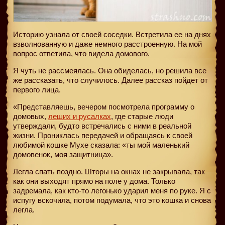
Историю узнала от своей соседки. Встретила ее на днях
взволнованную и даже немного расстроенную. На мой
вопрос ответила, что видела домового.
Я чуть не рассмеялась. Она обиделась, но решила все
же рассказать, что случилось. Далее рассказ пойдет от
первого лица.
«Представляешь, вечером посмотрела программу о
домовых,
леших и русалках
, где старые люди
утверждали, будто встречались с ними в реальной
жизни. Прониклась передачей и обращаясь к своей
любимой кошке Мухе сказала: «ты мой маленький
домовенок, моя защитница».
Легла спать поздно. Шторы на окнах не закрывала, так
как они выходят прямо на поле у дома. Только
задремала, как кто-то легонько ударил меня по руке. Я с
испугу вскочила, потом подумала, что это кошка и снова
легла.