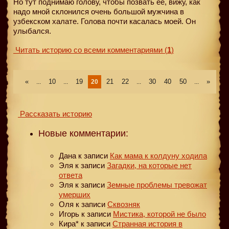
Но тут поднимаю голову, чтобы позвать ее, вижу, как
надо мной склонился очень большой мужчина в
узбекском халате. Голова почти касалась моей. Он
улыбался.
Читать историю со всеми комментариями
(
1
)
«
10
19
21
22
30
40
50
»
...
...
20
...
...
Рассказать историю
Новые комментарии:
Дана
к записи
Как мама к колдуну ходила
Эля
к записи
Загадки, на которые нет
ответа
Эля
к записи
Земные проблемы тревожат
умерших
Оля
к записи
Сквозняк
Игорь
к записи
Мистика, которой не было
Кира*
к записи
Странная история в