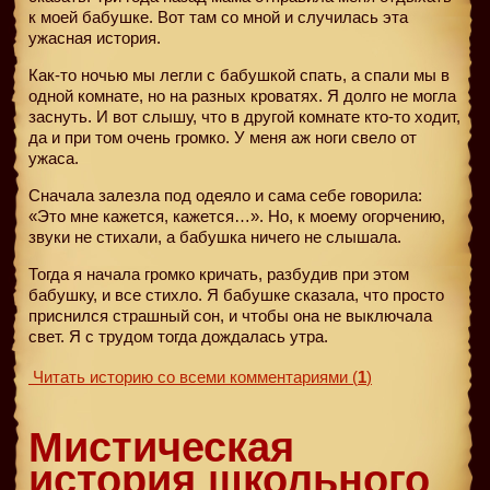
к моей бабушке. Вот там со мной и случилась эта
ужасная история.
Как-то ночью мы легли с бабушкой спать, а спали мы в
одной комнате, но на разных кроватях. Я долго не могла
заснуть. И вот слышу, что в другой комнате кто-то ходит,
да и при том очень громко. У меня аж ноги свело от
ужаса.
Сначала залезла под одеяло и сама себе говорила:
«Это мне кажется, кажется…». Но, к моему огорчению,
звуки не стихали, а бабушка ничего не слышала.
Тогда я начала громко кричать, разбудив при этом
бабушку, и все стихло. Я бабушке сказала, что просто
приснился страшный сон, и чтобы она не выключала
свет. Я с трудом тогда дождалась утра.
Читать историю со всеми комментариями
(
1
)
Мистическая
история школьного