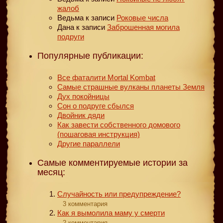
жалоб
Ведьма
к записи
Роковые числа
Дана
к записи
Заброшенная могила
подруги
Популярные публикации:
Все фаталити Mortal Kombat
Самые страшные вулканы планеты Земля
Дух покойницы
Сон о подруге сбылся
Двойник дяди
Как завести собственного домового
(пошаговая инструкция)
Другие параллели
Самые комментируемые истории за
месяц:
Случайность или предупреждение?
3 комментария
Как я вымолила маму у смерти
2 комментария