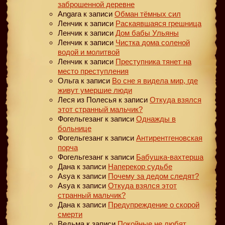
заброшенной деревне
Angara
к записи
Обман тёмных сил
Ленчик
к записи
Раскаявшаяся грешница
Ленчик
к записи
Дом бабы Ульяны
Ленчик
к записи
Чистка дома соленой
водой и молитвой
Ленчик
к записи
Преступника тянет на
место преступления
Ольга
к записи
Во сне я видела мир, где
живут умершие люди
Леся из Полесья
к записи
Откуда взялся
этот странный мальчик?
Фогельгезанг
к записи
Однажды в
больнице
Фогельгезанг
к записи
Антирентгеновская
порча
Фогельгезанг
к записи
Бабушка-вахтерша
Дана
к записи
Наперекор судьбе
Asya
к записи
Почему за дедом следят?
Asya
к записи
Откуда взялся этот
странный мальчик?
Дана
к записи
Предупреждение о скорой
смерти
Ведьма
к записи
Покойные не любят