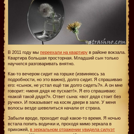
В 2011 году мы
переехали на квартиру
в районе вокзала.
Квартира большая просторная. Младший сын только
научился разговаривать внятно.
Как-то вечером сидит на горшке (извиняюсь за
подробности, но это важно), долго сидит. Я спрашиваю
его: «сынок, не устал ещё так долго сидеть?». А он мне
говорит: «меня дядя не пускает!». Я его спрашиваю:
«какой такой дядя?». Ответ сына: «вот дядя стоит без
ручек». И показывает на косяк двери в зале. У меня
волосы везде шевелиться начали от страха.
Забыли вроде, проходит ещё какое-то время. Я ночью
встала попить водички и, проходя мимо зеркала в
прихожей,
в зеркальном отражении увидела силуэт