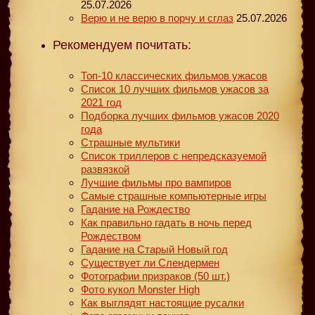
25.07.2026
Верю и не верю в порчу и сглаз
25.07.2026
Рекомендуем почитать:
Топ-10 классических фильмов ужасов
Список 10 лучших фильмов ужасов за
2021 год
Подборка лучших фильмов ужасов 2020
года
Страшные мультики
Список триллеров с непредсказуемой
развязкой
Лучшие фильмы про вампиров
Самые страшные компьютерные игры
Гадание на Рождество
Как правильно гадать в ночь перед
Рождеством
Гадание на Старый Новый год
Существует ли Слендермен
Фотографии призраков (50 шт.)
Фото кукол Monster High
Как выглядят настоящие русалки